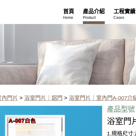
首頁
產品介紹
工程實績
Home
Product
Cases
室內門片
>
浴室門片｜鋁門
>
浴室門片｜室內門A-007介
產品型號：
浴室門,大門
浴室門diy
浴室門片
1.規格尺⼨