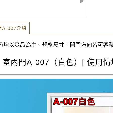
A-007介紹
色均以實品為主。規格尺⼨、開⾨⽅向皆可客
室內門A-007（白色）| 使用