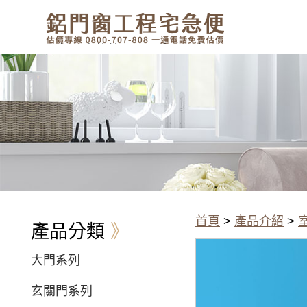
有鋁門窗的結露、隔熱、隔音問
題？找我們就對了！估價專線
0800-707-808
⼤⾨系列｜浴室門片｜室內門A-
007介紹，歡迎詢問價格
首頁
>
產品介紹
>
產品分類
大門系列
玄關門系列