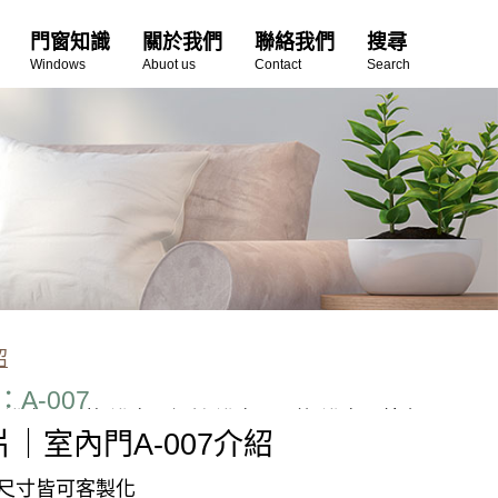
門窗知識
關於我們
聯絡我們
搜尋
Windows
Abuot us
Contact
Search
紹
A-007
,浴室門價格,浴室門設計,浴室門更換,浴室門特力屋,
｜室內門A-007介紹
:尺⼨皆可客製化