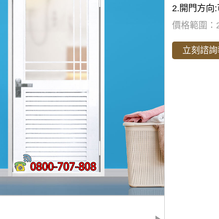
2.開⾨⽅向
價格範圍：20
立刻諮詢