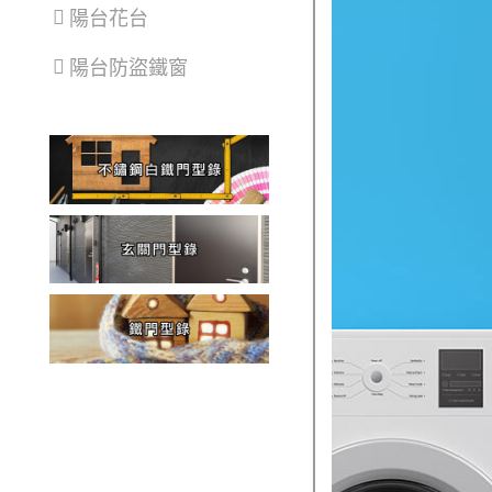
陽台花台
陽台防盜鐵窗