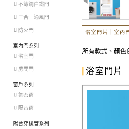
不鏽鋼白鐵門
三合一通風門
防火門
浴室門片｜室內門
室內門系列
所有款式、顏⾊
浴室門
浴室門片｜
房間門
窗戶系列
氣密窗
隔音窗
陽台穿梭管系列