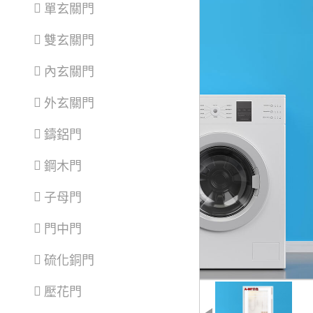
單玄關門
雙玄關門
內玄關門
外玄關門
鑄鋁門
鋼木門
子母門
門中門
硫化銅門
壓花門