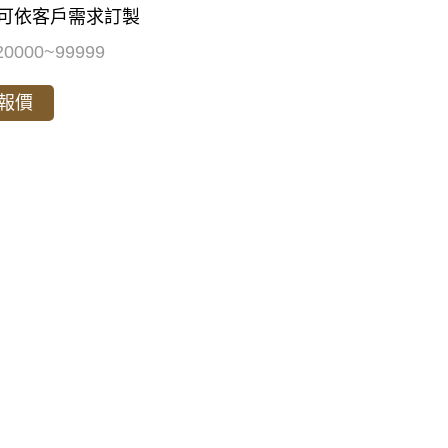
:可依客⼾需求訂製
000~99999
報價