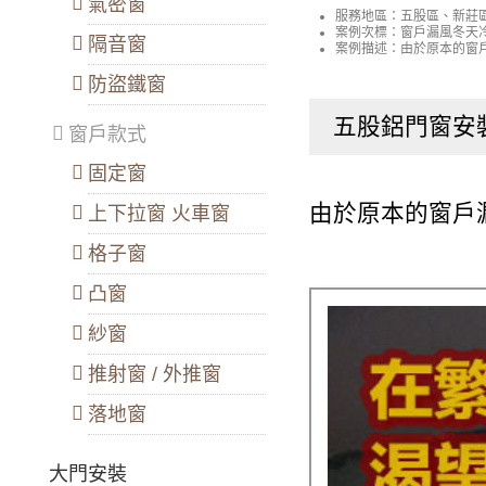
氣密窗
服務地區：五股區、新莊
區
案例次標：窗戶漏風冬天
隔音窗
窗戶漏風
案例描述：由於原本的窗
戶皆換成隔音氣密窗。安
防盜鐵窗
不會從縫隙吹進屋內，也
窗戶漏風冬
五股鋁門窗安
窗戶款式
固定窗
由於原本的窗戶
由於原本的窗戶
上下拉窗 火車窗
吹進屋內，也省
格子窗
凸窗
紗窗
推射窗 / 外推窗
落地窗
大門安裝