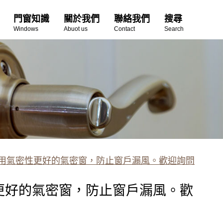
門窗知識
關於我們
聯絡我們
搜尋
Windows
Abuot us
Contact
Search
用氣密性更好的氣密窗，防止窗戶漏風。歡迎詢問
更好的氣密窗，防止窗戶漏風。歡