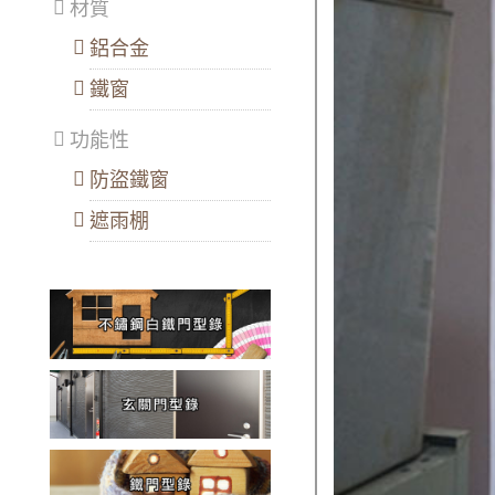
材質
鋁合金
鐵窗
功能性
防盜鐵窗
遮雨棚