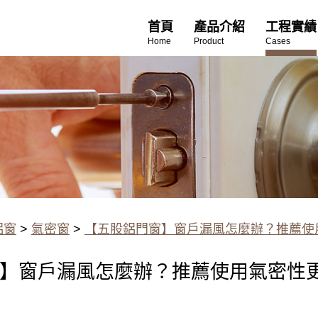
首頁
產品介紹
工程實績
Home
Product
Cases
鋁窗
>
氣密窗
>
【五股鋁門窗】窗戶漏風怎麼辦？推薦使
】窗戶漏風怎麼辦？推薦使用氣密性