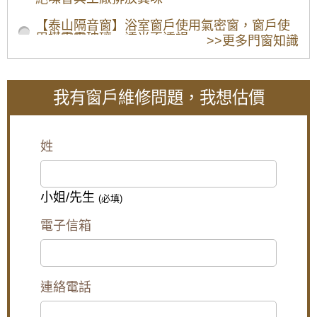
【泰山隔音窗】浴室窗戶使用氣密窗，窗戶使
用搭雲霞玻璃，透光不透視
>>更多門窗知識
【板橋鋁門窗推薦】陽台加裝氣密窗，阻隔冬
天冷風讓室內保持溫暖
我有窗戶維修問題，我想估價
【五股鋁門窗】窗戶漏風怎麼辦？推薦使用氣
密性更好的氣密窗，防止窗戶漏風。歡迎詢問
價格。
姓
陽台窗戶安裝推射式氣密窗，高樓層施工安全
考量另外申請吊車處理。專業施工窗戶平穩不
歪斜，確實達到防水效果。
小姐/先生
(必填)
【台北南港鋁門窗】臥室大面玻璃窗無隱私空
間，御品屋隔音窗搭配白色膠合玻璃，保有透
電子信箱
光度兼隱私
【樹林鋁門窗】陽台窗戶安裝氣密窗高氣密水
密阻擋雨水噪音，改善大樓夾縫回音。歡迎來
電詢問價格。
連絡電話
【桃園鋁門窗裝修推薦】新房子窗戶採用隔音