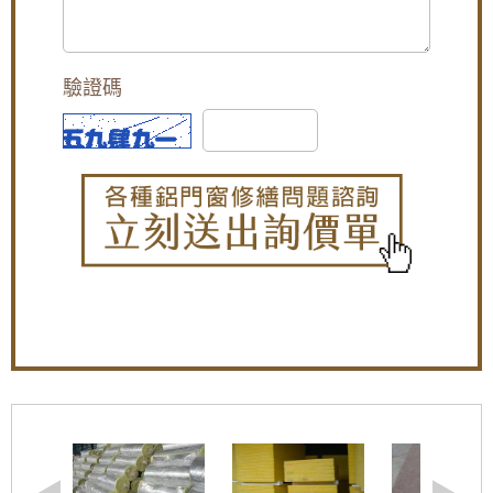
膠合安全玻璃與小拉窗設計防止孩童墜樓，歡
迎詢問價格
【大溪鋁門窗維修】舊窗框變形開窗戶不順，
驗證碼
安裝隔音氣密窗，採鋁窗包框乾式施工法
【平鎮鋁門窗】裝氣密窗防噪隔音改善高樓窗
戶風切聲，隔音窗搭配三段式加壓把手，開關
更省力。
【中和鋁門窗推薦】改裝氣密窗與三合一通風
門，氣密提升隔音效果且防止滲水
【蘆竹隔音窗歡迎詢價】安裝隔音窗隔絕雨水
打在遮雨棚的噪音
【板橋氣密隔音窗推薦】改裝氣密窗玻璃使用
8mm採光玻璃，增加窗戶隔音效果，歡迎詢問
價格
【三峽鋁門窗推薦】窗戶隔音效果差？改裝氣
密窗提升窗戶隔音能力。歡迎來電詢問價格
【鐵路旁隔音】鐵軌旁火車噪音大，陽台加裝