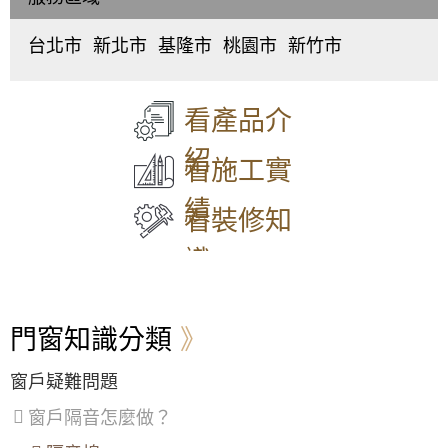
大門款式｜鑄鋁門｜子母門｜SCH-
台灌入讓家裡
550
台北市
新北市
基隆市
桃園市
新竹市
【士林鋁門窗】鋁門窗生鏽腐蝕怎麼辦？更換
中
板
仁
桃
東
氣密隔音鋁門窗，解決漏水煩惱！
正
橋
愛
園
區
、
區
、
區
、
區
、
區
、
北
大門款式｜鑄鋁門｜子母門｜SCH-
【萬華鋁門窗】高樓風切聲，窗型冷氣噪音如
大
中
中
中
區
、
549
看產品介
何解決？加裝氣密窗，隔音效果up up。氣密窗
同
和
正
壢
香
安裝歡迎來電詢問價格。
區
、
區
、
區
、
區
、
山
紹
中
永
信
平
區
看施工實
【大同氣密窗】氣密窗使用5+5膠合玻璃增強
山
和
義
鎮
大門款式｜鑄鋁門｜子母門｜SCH-
隔音效果，有效降低噪音，歡迎詢問價格
區
、
區
、
區
、
區
、
績
548
松
新
中
八
看裝修知
山
莊
山
德
【三峽氣密窗】噪音擾人！陽台加裝5mm光玻
區
、
區
、
區
、
區
、
璃氣密隔音窗，晚上不再吵得睡不著
識
大
五
安
楊
安
股
樂
梅
大門款式｜鑄鋁門｜子母門｜SCH-
【士林鋁門窗】洗衣機放室內低頻噪音如何改
區
、
區
、
區
、
區
、
547
善？加裝氣密隔音窗雙層窗搭配綠半反膠合透
萬
泰
七
蘆
明玻璃
門窗知識分類
華
山
堵
竹
區
、
區
、
區
、
區
、
【三重氣密窗】改善窗戶風切聲問題，加裝氣
信
林
暖
大
密隔音窗，降低風切擾人噪音
窗戶疑難問題
大門款式｜鑄鋁門｜子母門｜SCH-
義
口
暖
溪
546
區
、
區
、
區
區
、
窗戶隔音怎麼做？
【窗戶玻璃更換】一樓舊式鋁窗透風滲水干擾
士
三
龍
睡眠，採用膠合白膜玻璃氣密窗，加裝兒童安
林
重
潭