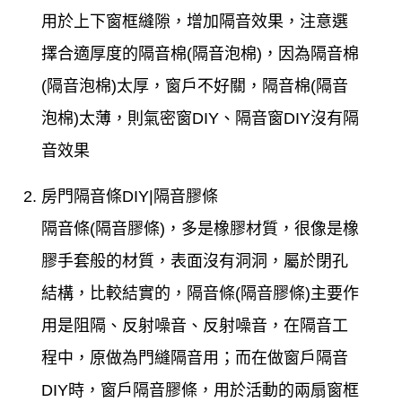
用於上下窗框縫隙，增加隔音效果，注意選
擇合適厚度的隔音棉(隔音泡棉)，因為隔音棉
(隔音泡棉)太厚，窗戶不好關，隔音棉(隔音
泡棉)太薄，則氣密窗DIY、隔音窗DIY沒有隔
音效果
房門隔音條DIY|隔音膠條
隔音條(隔音膠條)，多是橡膠材質，很像是橡
膠手套般的材質，表面沒有洞洞，屬於閉孔
結構，比較結實的，隔音條(隔音膠條)主要作
用是阻隔、反射噪音、反射噪音，在隔音工
程中，原做為門縫隔音用；而在做窗戶隔音
DIY時，窗戶隔音膠條，用於活動的兩扇窗框