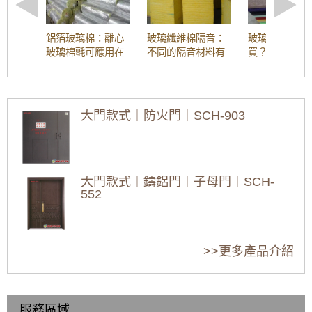
氣密窗，有效隔絕火車噪音與風沙
【泰山鐵窗】推射式氣密隔音窗搭配隱藏式摺
鋁箔玻璃棉：離心
玻璃纖維棉隔音：
玻璃纖維棉哪
疊紗窗，解決舊紗窗鬆動掉落問題。歡迎詢問
玻璃棉氈可應用在
不同的隔音材料有
買？聚酯纖維
價格
哪些領域？
什麼差異？
板和玻璃棉哪
音效果好？
【板橋隔音窗】舊式落地窗氣密性弱，氣密窗
加強隔音氣密，窗戶不漏氣阻風效果好！
大門款式｜防火門｜SCH-903
氣密窗配綠半反射玻璃，防日曬戶外看不到室
晚上睡覺一直聽到
隔音裝修怎麼做？
窗戶沒裝隔音窗，
內兼顧隱私，舊屋裝修窗戶提升出租率
噪音？窗戶隔音這
五招提昇房間隔音
隔音效果差，有補
樣做，讓你晚上好
效果
救的方式嗎？
【大園鋁門窗】陽台加窗戶尺寸規格難找？氣
好睡！
密窗尺寸客製化梯形面積也能施工，讓陽台也
大門款式｜鑄鋁門｜子母門｜SCH-
防風防雨。免費估價
552
【木頭窗戶改造】舊木窗窗框受潮發霉大改
靠馬路邊的房子噪
窗戶隔音差，要怎
噪音大！安裝雙層
造！改裝推射式氣密窗，高氣密高水密解決漏
音大隔音差，用雙
麼補救隔音效果？
玻璃窗報價多少？
水灌風問題。歡迎詢價
大門款式｜鑄鋁門｜子母門｜SCH-
層窗戶採用隔音
雙層玻璃窗有哪些
>>更多產品介紹
551
窗，阻隔噪音效果
優點？
【北投鋁門窗】舊鋁窗改造翻新，改裝推射型
好
隔音窗搭配5mm光玻璃，改善高樓風切聲
【陽台裝窗戶】加裝氣密窗，隔離冷風從後陽
服務區域