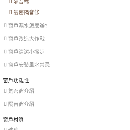
隔音棉
全鎖防墜樓意外
區
、
區
、
區
、
大門款式｜鑄鋁門｜子母門｜SCH-
北
蘆
龜
氣密隔音條
【台北鋁門窗】安裝隔音氣密窗減少洗衣機馬
545
投
洲
山
達轉動低頻噪音，改善睡眠品質
區
、
區
、
區
、
窗戶漏水怎麼辦?
內
土
大
【淡水鋁門窗推薦】傳統鋁門窗改裝氣密窗，
湖
城
園
採用5+5光膜膠合安全玻璃，乾式施工，防水
大門款式｜鑄鋁門｜子母門｜SCH-
區
、
區
、
區
、
窗戶改造大作戰
隔音效果好。
543
南
樹
觀
港
林
音
【桃園氣密窗推薦】隔音窗施作，解決噪音困
窗戶清潔小撇步
區
、
區
、
區
、
擾。客製化歡迎來電詢問價格
文
三
新
山
峽
屋
大門款式｜鑄鋁門｜子母門｜SCH-
窗戶安裝風水禁忌
【台北氣密窗推薦】學區嬉鬧聲擾人，安裝氣
區
區
、
區
、
542
密窗改善噪音，廚房安裝隔音窗阻絕廚房油
鶯
復
煙。
歌
興
窗戶功能性
區
、
區
【新莊氣密窗推薦】舊式鐵窗換新窗，採用氣
新
氣密窗介紹
大門款式｜鑄鋁門｜子母門｜SCH-
密窗，防噪音美觀一次滿足。歡迎來電詢問價
店
539
格
區
、
隔音窗介紹
淡
水
【內湖鋁門窗推薦】解決高樓風切聲，安裝御
區
、
品屋氣密窗搭配5mm噴砂玻璃，同時隔絕冷氣
大門款式｜鑄鋁門｜子母門｜SCH-
窗戶材質
八
噪音。歡迎詢問價格
538
里