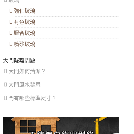
玻璃
區
、
鋁門窗工法介紹：乾式施工法（包覆式鋁門窗
汐
包框施工）
強化玻璃
止
區
、
大門款式｜鑄鋁門｜子母門｜SCH-
【新竹鋁門窗推薦】隔音推射窗提升隔音，降
有色玻璃
深
537
低馬路邊噪音傷害。隱形式摺紗窗預防小貓於
坑
開窗時跳出。歡迎來電詢價。
區
膠合玻璃
【隔音窗安裝推薦】雙層窗結構，讓窗戶隔音
噴砂玻璃
大門款式｜鑄鋁門｜子母門｜SCH-
效果加倍，隔絕冷氣馬達聲，小嬰兒不哭了！
536
鋁門窗推薦｜舊鋁窗翻新換新窗戶，改裝隔音
大門疑難問題
窗採乾式施工，不必動水泥及建物，歡迎來電
詢問尺寸價格
大門如何清潔？
大門款式｜鑄鋁門｜子母門｜SCH-
凸窗推薦｜陽台加裝凸窗搭配採光罩，凸窗使
535
用氣密隔音窗。歡迎詢問價格
大門風水禁忌
【泰山氣密窗】外推窗加紗窗有解！搭配隱形
門有哪些標準尺寸？
紗窗，使用推射窗不用怕蚊蟲
大門款式｜鑄鋁門｜單玄關門｜內玄關
門｜SCH-541
【三重鋁門窗推薦】舊廠房紗窗破動，全面維
修更換，紗窗維修尺寸客製化丈量
【新式紗窗紗門樣式】隱形紗窗、隱形紗門隱
大門款式｜鑄鋁門｜單玄關門｜內玄關