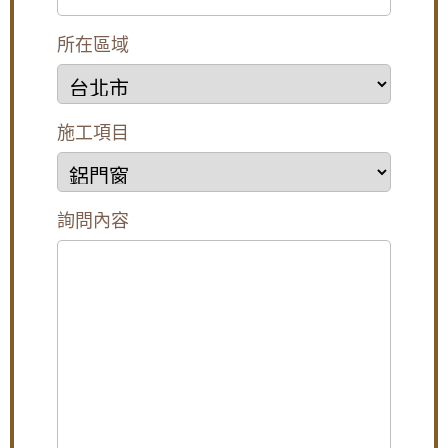
氣密窗防噪音，鋁合金鐵窗加強居家安全
所在區域
樹林氣密窗施工：分離式冷氣壓縮機噪音如何
解決？安裝氣密窗提升隔音，有效阻隔冷氣低
頻噪音
【土城鋁門窗推薦】推射窗使用氣密窗搭配隱
施工項目
形式紗窗，防颱解決窗戶漏風漏水問題，歡迎
來電詢問價格
【汐止鋁門窗推薦】安裝氣密窗搭配安全玻璃
與階梯式窗框排水設計，減少高樓窗戶風切聲
詢問內容
一樓隱私低庭院嬉鬧聲吵雜，拆除舊窗戶更換
氣密窗搭配雲霞玻璃，免窗簾防窺視提升隱私
【泰山鋁門窗】舊廠房更換窗戶，安裝新窗戶
使用隔音窗，氣密性好防噪防塵防漏水
【蘆洲鋁門窗推薦】安裝隔音氣密窗降低噪
音，讓嬰兒一夜好眠，使用半反射玻璃遮光兼
顧隱私。歡迎詢價。
高樓窗戶風聲大，客製化窗戶高度寬度，搭配