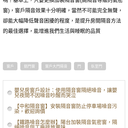
嗎？基本上，只要更換加裝隔音窗(高隔音等級的氣密
窗)，窗戶隔音效果十分明確，當然不可能完全無聲，
卻能大幅降低聲音困擾的程度，是提升房間隔音方法
的最佳選擇，能增進我們生活與睡眠的品質
窗戶
鋁門窗
窗戶大門隔音
門
臥室門
嬰兒房窗戶設計：使用隔音窗隔絕噪音，讓嬰
兒夜間不因噪音吵醒而哭泣
【中和隔音窗】安裝隔音窗防止停車場噪音污
染，歡迎詢價
【鐵路噪音怎麼辦】陽台加裝隔音氣密窗，隔
絕噪音與工廠排放異味