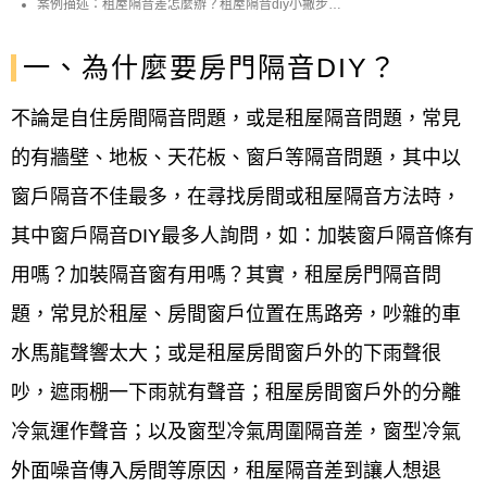
音條 / 隔音材質減少噪音傳入房間
案例描述：租屋隔音差怎麼辦？租屋隔音diy小撇步，
教你怎麼自己改造房門隔音diy，用隔音條 / 隔音材質
減少噪音傳入房間。
一、為什麼要房門隔音DIY？
不論是自住房間隔音問題，或是租屋隔音問題，常見
的有牆壁、地板、天花板、窗戶等隔音問題，其中以
窗戶隔音不佳最多，在尋找房間或租屋隔音方法時，
其中窗戶隔音DIY最多人詢問，如：加裝窗戶隔音條有
用嗎？加裝隔音窗有用嗎？其實，租屋房門隔音問
題，常見於租屋、房間窗戶位置在馬路旁，吵雜的車
水馬龍聲響太大；或是租屋房間窗戶外的下雨聲很
吵，遮雨棚一下雨就有聲音；租屋房間窗戶外的分離
冷氣運作聲音；以及窗型冷氣周圍隔音差，窗型冷氣
外面噪音傳入房間等原因，租屋隔音差到讓人想退