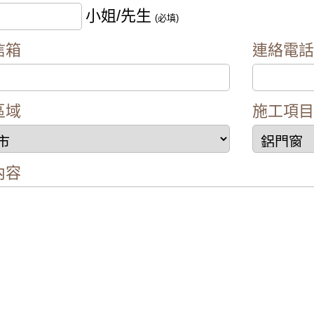
小姐/先生
(必填)
信箱
連絡電
區域
施工項
內容