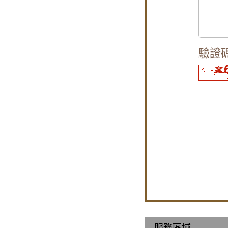
驗證
偷？
服務區域