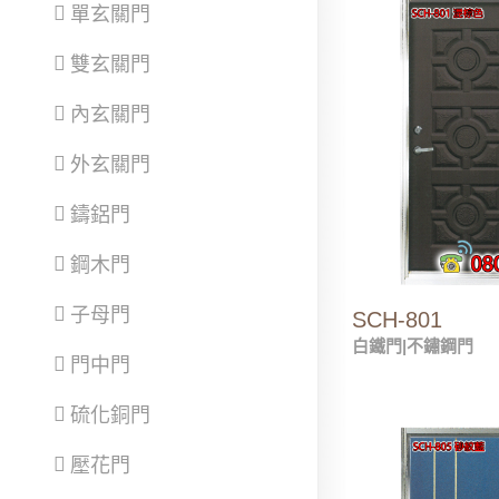
單玄關門
雙玄關門
內玄關門
外玄關門
鑄鋁門
鋼木門
子母門
SCH-801
白鐵門|不鏽鋼門
門中門
硫化銅門
壓花門