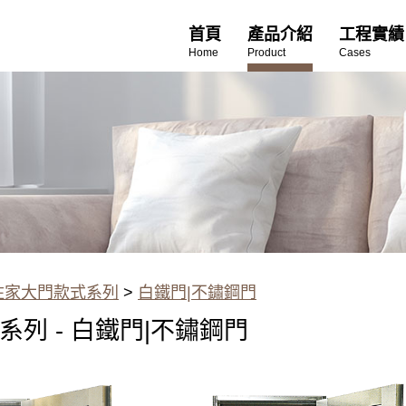
首頁
產品介紹
工程實績
Home
Product
Cases
住家大門款式系列
>
白鐵門|不鏽鋼門
列 - 白鐵門|不鏽鋼門