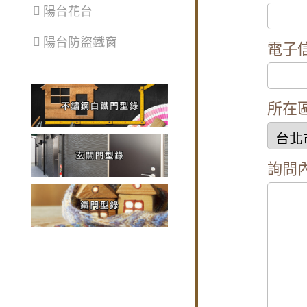
陽台花台
陽台防盜鐵窗
電子
所在
詢問