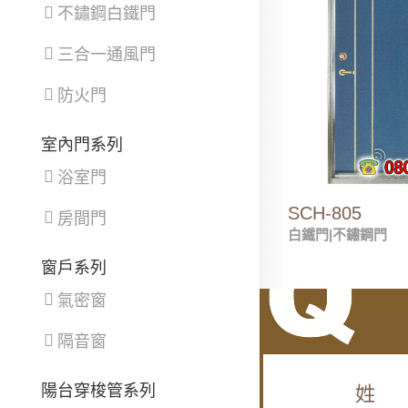
不鏽鋼白鐵門
三合一通風門
防火門
室內門系列
浴室門
SCH-805
房間門
白鐵門|不鏽鋼門
窗戶系列
氣密窗
隔音窗
陽台穿梭管系列
姓