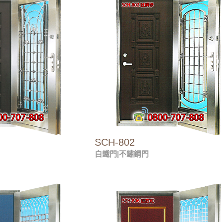
SCH-802
白鐵門|不鏽鋼門