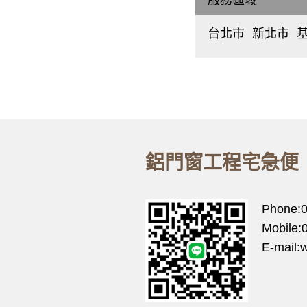
台北市
新北市
中
板
正
橋
區
、
區
大
中
同
和
區
、
區
中
永
山
和
區
、
區
松
新
鋁門窗工程宅急便
山
莊
區
、
區
大
五
安
股
Phone:
區
、
區
萬
泰
Mobile:
華
山
區
、
E-mail
區
信
林
義
口
區
、
區
士
三