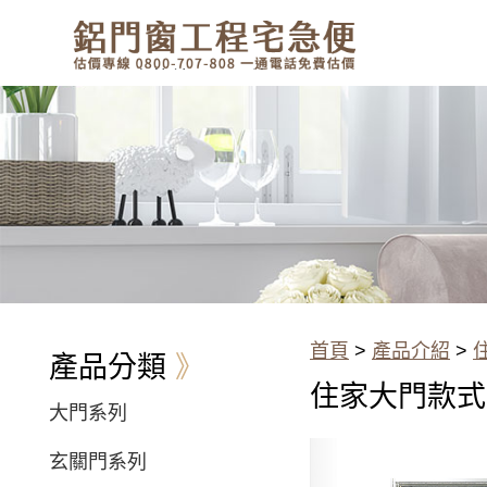
有鋁門窗的結露、隔熱、隔音問
題？找我們就對了！估價專線
0800-707-808
白鐵門-304不鏽鋼門-2024年價
格限時優惠推薦|門窗工程宅急便
首頁
>
產品介紹
>
產品分類
住家大門款式系
大門系列
玄關門系列