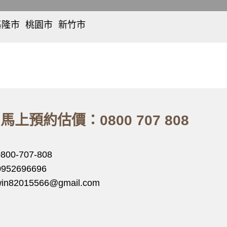
基隆市
桃園市
新竹市
仁
桃
東
愛
園
區
、
、
區
、
區
、
北
中
中
區
、
正
壢
香
、
區
、
區
、
山
信
平
區
義
鎮
、
區
、
區
、
中
八
馬上預約估價：0800 707 808
山
德
、
區
、
區
、
安
楊
樂
梅
0800-707-808
、
區
、
區
、
七
蘆
0952696696
堵
竹
:win82015566@gmail.com
、
區
、
區
、
暖
大
暖
溪
、
區
區
、
龍