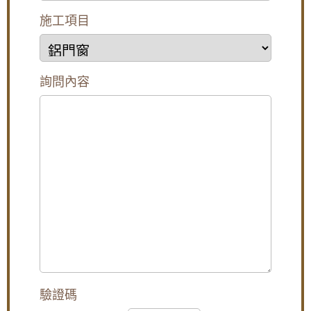
安裝不鏽鋼防盜外玄關門，氣密落地門，三合
施工項目
一通風門，防噪音更通風防小偷
陽台鐵窗採光罩施工：舊鐵窗改用鋁合金活動
鐵窗，拆除陽台鐵欄杆改裝橫拉式儲藏櫃增加
陽台使用空間
詢問內容
陽台窗戶安裝推射式氣密窗，高樓層施工安全
考量另外申請吊車處理。專業施工窗戶平穩不
歪斜，確實達到防水效果。
【台北南港鋁門窗】臥室大面玻璃窗無隱私空
間，御品屋隔音窗搭配白色膠合玻璃，保有透
光度兼隱私
[永和鋁門窗推薦]永和氣密窗，施工低樓層使用
隔音窗，降低室外人聲與冷氣噪音的影響小孩
讀書，冬天有效隔絕冷風
【廚房門維修】改造廚房陽台門，更換不鏽鋼
三合一通風門，增加空氣對流減少悶熱，歡迎
來電詢價。
驗證碼