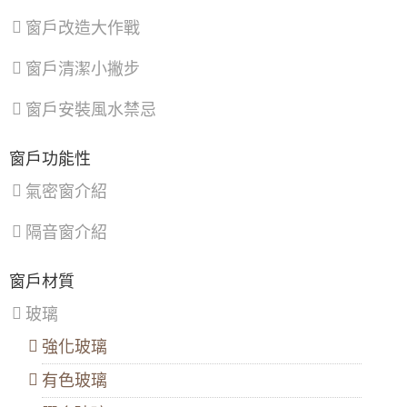
湖
城
園
【平鎮鋁門窗】裝氣密窗防噪隔音改善高樓窗
大門款式｜鑄鋁門｜子母門｜SCH-
區
、
區
、
區
、
窗戶改造大作戰
戶風切聲，隔音窗搭配三段式加壓把手，開關
543
南
樹
觀
更省力。
港
林
音
窗戶清潔小撇步
區
、
區
、
區
、
【中和鋁門窗推薦】改裝氣密窗與三合一通風
文
三
新
門，氣密提升隔音效果且防止滲水
山
峽
屋
大門款式｜鑄鋁門｜子母門｜SCH-
窗戶安裝風水禁忌
區
區
、
區
、
542
【淡水氣密窗】美髮業店面門安裝落地玻璃門
鶯
復
（免費丈量與價格諮詢）
歌
興
窗戶功能性
區
、
區
【蘆竹隔音窗歡迎詢價】安裝隔音窗隔絕雨水
新
氣密窗介紹
大門款式｜鑄鋁門｜子母門｜SCH-
打在遮雨棚的噪音
店
539
區
、
隔音窗介紹
淡
【新竹鋁門窗推薦】隔音推射窗提升隔音，降
水
低馬路邊噪音傷害。隱形式摺紗窗預防小貓於
區
、
開窗時跳出。歡迎來電詢價。
大門款式｜鑄鋁門｜子母門｜SCH-
窗戶材質
八
538
里
【板橋氣密隔音窗推薦】改裝氣密窗玻璃使用
玻璃
區
、
8mm採光玻璃，增加窗戶隔音效果，歡迎詢問
汐
價格
強化玻璃
止
區
、
大門款式｜鑄鋁門｜子母門｜SCH-
陽台門開了通風卻又怕小偷溜進來，三合一通
有色玻璃
深
537
風門，通風、防蚊、防盜，一次搞定！
坑