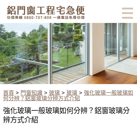
有鋁門窗的結露、隔熱、隔音問
題？找我們就對了！估價專線
0800-707-808
強化玻璃一般玻璃如何分辨？玻
璃分辨方式介紹
首頁
>
門窗知識
>
玻璃
>
玻璃
>
強化玻璃一般玻璃如
何分辨？鋁窗玻璃分辨方式介紹
強化玻璃一般玻璃如何分辨？鋁窗玻璃分
辨方式介紹