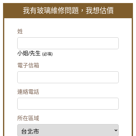
雨遮解決陽台潑雨積水問題
我有玻璃維修問題，我想估價
【鐵路噪音怎麼辦】陽台加裝隔音氣密窗，隔
絕噪音與工廠排放異味
【鋁門窗安裝】陽台與窗戶安裝白鐵窗，防止
姓
兒童墜樓
【泰山隔音窗】浴室窗戶使用氣密窗，窗戶使
用搭雲霞玻璃，透光不透視
小姐/先生
(必填)
【泰山氣密窗】外推窗加紗窗有解！搭配隱形
電子信箱
紗窗，使用推射窗不用怕蚊蟲
【板橋鋁門窗推薦】陽台加裝氣密窗，阻隔冬
天冷風讓室內保持溫暖
連絡電話
廚房門沒紗窗,通風怎麼辦?簡單!帶您了解三合
一通風門,連師傅都驚呆了!防盜.通風.防蚊3大功
能合一
所在區域
【五股鋁門窗】窗戶漏風怎麼辦？推薦使用氣
密性更好的氣密窗，防止窗戶漏風。歡迎詢問
價格。