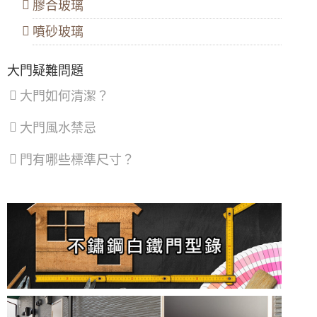
區
膠合玻璃
【三峽鋁門窗推薦】窗戶隔音效果差？改裝氣
密窗提升窗戶隔音能力。歡迎來電詢問價格
噴砂玻璃
大門款式｜鑄鋁門｜子母門｜SCH-
536
【陽台雨遮設計】遮雨棚鋁合金鐵窗雙管齊
下，增加可用空間解決陽台潑雨積水問題
大門疑難問題
【鐵路旁隔音】鐵軌旁火車噪音大，陽台加裝
大門如何清潔？
氣密窗，有效隔絕火車噪音與風沙
大門款式｜鑄鋁門｜子母門｜SCH-
535
大門風水禁忌
【隔音窗安裝推薦】雙層窗結構，讓窗戶隔音
效果加倍，隔絕冷氣馬達聲，小嬰兒不哭了！
門有哪些標準尺寸？
【三重鋁門窗】陽台防墜落，加裝鋁合金鐵窗
大門款式｜鑄鋁門｜單玄關門｜內玄關
提升安全性，歡迎來電詢問鐵窗價格
門｜SCH-541
【泰山鐵窗】推射式氣密隔音窗搭配隱藏式摺
疊紗窗，解決舊紗窗鬆動掉落問題。歡迎詢問
價格
大門款式｜鑄鋁門｜單玄關門｜內玄關
門｜SCH-540
【板橋隔音窗】舊式落地窗氣密性弱，氣密窗
加強隔音氣密，窗戶不漏氣阻風效果好！
氣密窗配綠半反射玻璃，防日曬戶外看不到室
大門款式｜鋼木門｜子母門｜SCH-
內兼顧隱私，舊屋裝修窗戶提升出租率
533