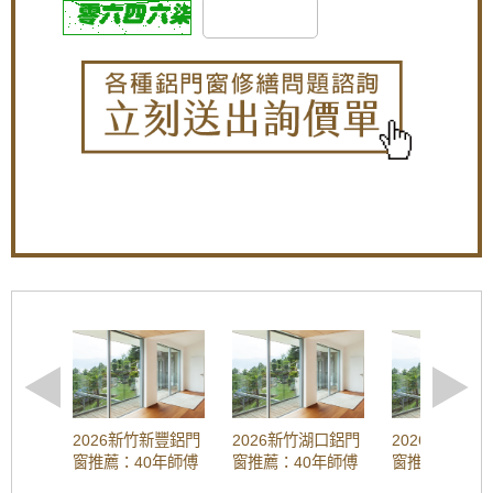
【修理紗門】更換隱藏式摺疊紗窗，老舊紗窗
門脫軌難拉，摺疊紗門伸縮自如,防蚊不佔空間
效果好
【楊梅鋁門窗推薦】小偷別來！加裝不鏽鋼防
盜、防撬的雙玄關鐵門，房屋安全性大大提
升！歡迎詢問價格。
【樹林鋁門窗】陽台窗戶安裝氣密窗高氣密水
密阻擋雨水噪音，改善大樓夾縫回音。歡迎來
電詢問價格。
【蘆洲鋁門窗訂做推薦】裝潢淘汰老舊窗戶，
窗戶改裝隔音氣密窗與採光罩，遮擋雨水阻絕
陽光直射
【桃園鋁門窗裝修推薦】新房子窗戶採用隔音
氣密窗防噪音，鋁合金鐵窗加強居家安全
樹林氣密窗施工：分離式冷氣壓縮機噪音如何
解決？安裝氣密窗提升隔音，有效阻隔冷氣低
頻噪音
2026新竹新豐鋁門
2026新竹湖口鋁門
2026新竹芎
窗推薦：40年師傅
窗推薦：40年師傅
窗推薦：40年
淋浴拉門施工：浴室乾濕分離淋浴拉門安裝，
工法 | 隔音窗、氣
工法 | 隔音窗、氣
工法 | 隔音窗
防止地板溼滑導致滑倒。