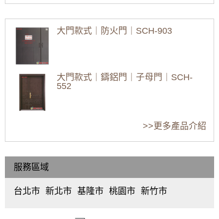
密窗安裝、維修、
密窗安裝、維修、
密窗安裝、維
免費估價全攻略
免費估價全攻略
免費估價全攻
隔音大門推薦｜公寓玄關門改裝隔音玄關門，
(鋁門窗工程宅急
(鋁門窗工程宅急
(鋁門窗工程宅
氣密效果好加強隔音效果，在家工作不再被噪
大門款式｜防火門｜SCH-903
音打擾
便)
便)
便)
[2026最新]新竹新
[2026最新]新竹湖
[2026最新]新竹芎
豐三合一通風門推
口三合一通風門推
林三合一通風門推
【鋁門窗維修】落地窗脫軌更換雲霞玻璃隔音
薦：價格行情、優
薦：價格行情、優
薦：價格行情、優
氣密落地窗。歡迎詢問價格
缺點、維修保養，
缺點、維修保養，
缺點、維修保養，
大門款式｜鑄鋁門｜子母門｜SCH-
新竹新豐專業丈量
新竹湖口專業丈量
新竹芎林專業丈量
【土城鋁門窗推薦】推射窗使用氣密窗搭配隱
552
估價
估價
估價
形式紗窗，防颱解決窗戶漏風漏水問題，歡迎
來電詢問價格
2026新竹竹東鋁門
2026新竹竹北鋁門
2026新竹鋁門窗推
窗推薦：40年師傅
窗推薦：40年師傅
薦：40年師傅工法
更換銹鐵窗，改用有安全逃生門的鋁合金鐵窗
大門款式｜鑄鋁門｜子母門｜SCH-
工法 | 隔音窗、氣
工法 | 隔音窗、氣
| 隔音窗、氣密窗安
>>更多產品介紹
作為防盜窗，增加住宅安全性
551
密窗安裝、維修、
密窗安裝、維修、
裝、維修、免費估
免費估價全攻略
免費估價全攻略
價全攻略 (鋁門窗
【汐止鋁門窗推薦】安裝氣密窗搭配安全玻璃
(鋁門窗工程宅急
(鋁門窗工程宅急
工程宅急便)
與階梯式窗框排水設計，減少高樓窗戶風切聲
便)
便)
服務區域
大門款式｜鑄鋁門｜子母門｜SCH-
一樓隱私低庭院嬉鬧聲吵雜，拆除舊窗戶更換
550
氣密窗搭配雲霞玻璃，免窗簾防窺視提升隱私
台北市
新北市
基隆市
桃園市
新竹市
中
板
仁
桃
東
【泰山鋁門窗】舊廠房更換窗戶，安裝新窗戶
正
橋
愛
園
區
、
使用隔音窗，氣密性好防噪防塵防漏水
區
、
區
、
區
、
區
、
北
大門款式｜鑄鋁門｜子母門｜SCH-