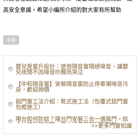
高安全意識。希望小編所介紹的對大家有所幫助
玻璃
嬰兒房窗戶設計：使用隔音窗隔絕噪音，讓嬰
兒夜間不因噪音吵醒而哭泣
【中和隔音窗】安裝隔音窗防止停車場噪音污
染，歡迎詢價
鋁門窗工法介紹：乾式施工法（包覆式鋁門窗
包框施工）
陽台如何防蚊？陽台門安裝三合一通風門，結
合紗門與防盜門，陽台通風兼顧居家防蚊
>>更多門窗知識
【陽台遮雨棚設計】避免陽台地板積水，安裝