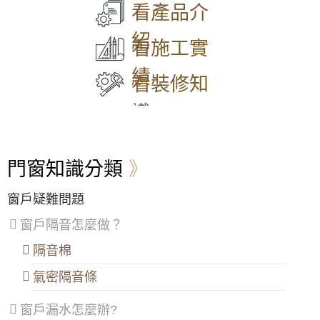
大
中
中
中
區
、
549
看產品介
【防盜鋁門窗裝修推薦】陽台加裝鋁合金鐵窗
同
和
正
壢
香
與雨遮延伸陽台空間，鐵窗含安全逃生窗設計
區
、
區
、
區
、
區
、
山
紹
兼顧防盜與安全
中
永
信
平
區
看施工實
山
和
義
鎮
大門款式｜鑄鋁門｜子母門｜SCH-
凸窗推薦｜陽台加裝凸窗搭配採光罩，凸窗使
區
、
區
、
區
、
區
、
績
548
用氣密隔音窗。歡迎詢問價格
松
新
中
八
看裝修知
山
莊
山
德
區
、
區
、
區
、
區
、
【中壢鋁門窗推薦】舊窗戶開關脫軌改裝御品
識
大
五
安
楊
屋隔音落地窗，使用噴砂玻璃防透視。
安
股
樂
梅
大門款式｜鑄鋁門｜子母門｜SCH-
區
、
區
、
區
、
區
、
547
【蘆洲鋁門窗推薦】安裝隔音氣密窗降低噪
萬
泰
七
蘆
音，讓嬰兒一夜好眠，使用半反射玻璃遮光兼
門窗知識分類
華
山
堵
竹
顧隱私。歡迎詢價。
區
、
區
、
區
、
區
、
信
林
暖
大
高樓窗戶風聲大，客製化窗戶高度寬度，搭配
窗戶疑難問題
大門款式｜鑄鋁門｜子母門｜SCH-
義
口
暖
溪
膠合安全玻璃與小拉窗設計防止孩童墜樓，歡
546
區
、
區
、
區
區
、
迎詢問價格
窗戶隔音怎麼做？
士
三
龍
林
重
潭
隔音棉
【大溪鋁門窗維修】舊窗框變形開窗戶不順，
區
、
區
、
區
、
安裝隔音氣密窗，採鋁窗包框乾式施工法
大門款式｜鑄鋁門｜子母門｜SCH-
北
蘆
龜
氣密隔音條
545
投
洲
山
【基隆鋁門窗推薦】落地門窗採用隔音落地
區
、
區
、
區
、
門，有效阻絕高樓風切聲
窗戶漏水怎麼辦?
內
土
大