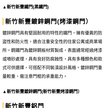
施作項目：
舊式鐵門隔音、防盜、防火效果
▲新竹新豐鐵門(黑鐵門)
差
新竹新豐鍍鋅鋼門(烤漆鋼門）
規格型式：
外玄關鍍鋅鋼門、公寓鐵門
鍍鋅鋼門具有堅固耐用的特性的鐵門，擁有優異的防
舊式
鐵門
隔音效果差，更換
外玄關鍍鋅鋼
盜性和防火性，適合注重安全性的住家公寓或商業場
門、公寓鐵門，
改善隔音、防盜防火效果
所。鋼鐵門為鍍鋅鋼板材質製成，表面通常經過烤漆
趕快聯絡我們更換，讓您的
鐵門
煥然一新吧~
或噴砂處理，具有良好防腐蝕性，具有多種顏色和款
式可供選擇，可搭配不同裝潢設計風格。鍍鋅鋼門重
服務範圍-大台北地區
量較重，需注意門框的承重能力。
(偏遠地區、山區、基隆、桃園、新竹皆有服
▲新竹新豐鍍鋅鋼門(新竹新豐烤漆鋼門）
務請另洽詢)
公司行號保證專業師傅施工，資歷超過四十
新竹新豐鋁門