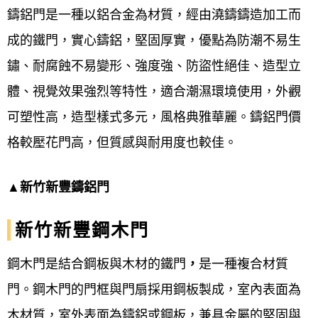
鑄鋁門是一種以鋁合金為材質，經由澆鑄鑄造加工而
成的鐵門，實心鑄鋁，堅固厚實，優點為防潮不易生
鏽、耐腐蝕不易變形、強度強、防盜性絕佳、造型立
體、視覺效果強烈等特性，適合潮濕環境使用，外觀
可塑性高，造型樣式多元，風格典雅華麗。鑄鋁門價
格較壓花門高，但質感與耐用度也較佳。
▲
新竹新豐鑄鋁門
新竹新豐鋼木門
鋼木門
是結合鋼板與木材
的鐵門
，
是一種複合材質
門。
鋼木門
的門框與門扇採用鋼板製成，室內表面為
木材質，室外表面為鑄鋁或鋼板，兼具金屬的堅固與