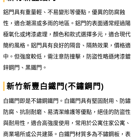
年
鋁門具有重量輕、不易變形等優點，優異的防腐蝕
加Line詢問規格
性，適合潮濕或多雨的地區。鋁門的表面通常經過陽
極氧化或烤漆處理，顏色和款式選擇多元，適合現代
電話洽詢 0800-707-808
簡約風格。鋁門具有良好的隔音、隔熱效果，價格適
E-mail: win82015566@gmail.com
中。但強度較低，需注意防撞擊，防盜性略遜烤漆鍍
鋅鋼門、黑鐵門。
歡迎設計公司、飯店、商旅、房仲、相關業
者洽談合作~
新竹新豐白鐵門(不鏽鋼門)
【
新竹新豐鐵門
宅急便/各式大門】提供客戶
白鐵門即是不鏽鋼鐵門。白鐵門具有堅固耐用、防鏽
完整的規劃及優良的服務。
防腐、抗刮耐磨、易清潔維護等優點，絕佳的防盜性
各式鐵門，更多優惠請跟我們聯絡！
與耐用性，適合高強度使用，常用於公寓住家公寓、
商業場所或公共建築。白鐵門材質多為不鏽鋼板，表