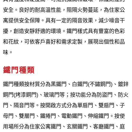
門、鋼木門、鍛造門、硫化銅門、門中門、
安全。良好的耐高溫性能，阻隔火勢蔓延，為住家公
三合一通風門、防盜門、防火門、隔音門、
寓提供安全保障。具有一定的隔音效果，減少噪音干
公寓信箱大門。各種大門款式有現代、工
擾，創造安靜舒適的環境。鐵門樣式具有豐富的色彩
業、簡約等風格大門。40年的資歷，經驗豐
和花紋，可依客戶喜好和需求定製，展現出個性和品
富 師傅自己接案子，服務專業、態度有禮；
味。
溝通親切，收費也合理，依照業主需求提供
建議，很棒 ！也幫我解決大門絞鍊螺絲鬆
鐵門種類
脫、門片歪斜、門卡住關不起來的的問題。
鐵門種類按材質分為黑鐵門、白鐵門(不鏽鋼門)、鍍鋅
鋼門(烤漆鋼門)、玻璃門等；按功能分為防盜門、防火
門、隔音門等。按開啟方式分為單扇門、雙扇門、子
新竹新豐鐵門安裝、新竹新豐鐵門
保養、新竹新豐鐵門維修
母門、雙層門、鐵捲門、電動鐵門、伸縮鐵門。按使
用場所分為住家公寓鐵門、玄關鐵門、客廳鐵門、庭
鐵門
安裝、保養、維修，均有專業的服務人員到現場