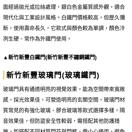
#
鐵門
#單玄關
鐵門
#雙玄關
鐵門
#子母門
鐵門
#
面經過拋光或拉絲處理，銀白色金屬質感外觀，適合
鐵門
專業客製化 #專業
鐵門
師傅施工 #
鐵門
宅
現代化與工業設計風格。白鐵門價格較高，但歷久彌
急便 #安全強化玻璃 ##
鐵門
門片開合不順暢#
新，使用壽命長久，它款式與顏色較為單調，顏色冷
鐵門
門鎖故障#
鐵門
門片變形#
鐵門
門框鬆脫
冽生硬、常作為外鐵門使用。
#
鐵門
門框歪斜#
鐵門
門片破損#
▲新竹新豐白鐵門(新竹新豐不鏽鋼鐵門)
新竹新豐玻璃門(玻璃鐵門)
玻璃門具有通透明亮的視覺效果，能為空間帶來寬敞
感，採光效果佳，可營造明亮的玄關空間，玻璃門材
質常見的有強化玻璃、膠合玻璃等款式選擇多樣，隔
音效果佳，但防盜安全性較弱，需搭配其他防護措
施，如搭配不同材質門花與門框，需小心使用，避免