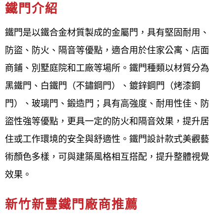
10大新竹新豐鐵門廠商推薦|白鐵
鐵門介紹
門、不鏽鋼鐵門、鍛造鐵門安裝維
鐵門是以鐵合金材質製成的金屬門，具有堅固耐用、
修更換推薦廠商
防盜、防火、隔音等優點，適合用於住家公寓、店面
新竹新豐鐵門宅急便 電話0800-707-808
商鋪、別墅庭院和工廠等場所。鐵門種類以材質分為
鐵門​​​​​
黑鐵門、白鐵門（不鏽鋼門）、鍍鋅鋼門（烤漆鋼
白鐵門
門）、玻璃門、鍛造門；具有高強度、耐用性佳、防
鍛造門
盜性強等優點，更具一定的防火和隔音效果，提升居
金屬門
住或工作環境的安全與舒適性。鐵門設計款式美觀藝
庭院鐵門
術顏色多樣，可與建築風格相互搭配，提升整體視覺
客製大門
電動鐵捲門
、
電動伸縮門
效果。
手動
鐵捲門
、
手動伸縮門
新竹新豐鐵門廠商推薦
鐵屋增建（修改）補強 鋼鋁窗 浪板採光罩更換 鐵捲門圍籬
專