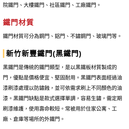
院鐵門、大樓鐵門、社區鐵門、工廠鐵門。
評估與業者討論，把多年來的專業經驗與熱忱的服務
帶給客戶，同時也是許多公家單位的指定場商，施工
鐵門材質
過程嚴格把關，讓客戶有更優良的品質，歡迎來電
鐵門材質可分為鋼門、鋁門、不鏽鋼門、玻璃門等。
0800-707-808或加入LINE，我們都有專人來為您解
答。
新竹新豐鐵門(黑鐵門)
新竹新豐鐵門安裝更換維修案例分
黑鐵門是傳統的鐵門類型，是以黑鐵板材質製成的
享：
門，優點是價格便宜、堅固耐用。黑鐵門表面經過油
漆刷漆處理以防鏽蝕，並可依需求刷上不同顏色的油
地點：新竹新豐
漆。黑鐵門缺點是款式選擇單調，容易生鏽，需定期
案場：新竹新豐
刷漆維護，使用壽命較短。常被用於住家公寓、工
廠、倉庫等場所的外鐵門。
客戶：韓小姐