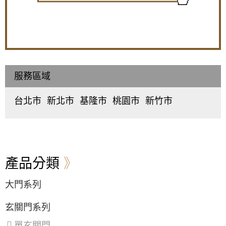
服務區域
台北市
新北市
基隆市
桃園市
新竹市
中
板
仁
桃
東
正
橋
愛
園
區
、
區
、
區
、
區
、
區
、
北
大
中
中
中
區
、
同
和
正
壢
香
區
、
區
、
區
、
區
、
山
中
永
信
平
區
產品分類
山
和
義
鎮
區
、
區
、
區
、
區
、
大門系列
松
新
中
八
山
莊
山
德
區
、
區
、
區
、
區
、
玄關門系列
大
五
安
楊
安
股
樂
梅
單玄關門