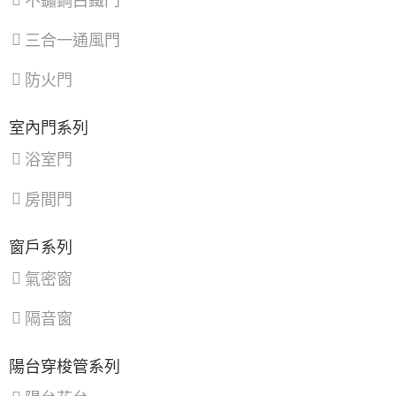
不鏽鋼白鐵門
新
店
三合一通風門
區
、
淡
水
防火門
區
、
八
里
室內門系列
區
、
汐
浴室門
止
區
、
房間門
深
坑
區
窗戶系列
氣密窗
隔音窗
陽台穿梭管系列