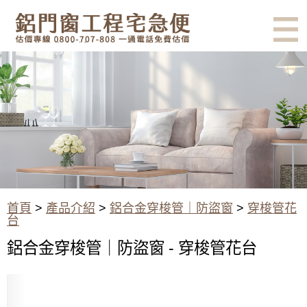
有鋁門窗的結露、隔熱、隔音問
題？找我們就對了！估價專線
0800-707-808
陽台花台-穿梭管花台
首頁
>
產品介紹
>
鋁合金穿梭管｜防盜窗
>
穿梭管花
台
鋁合金穿梭管｜防盜窗 - 穿梭管花台