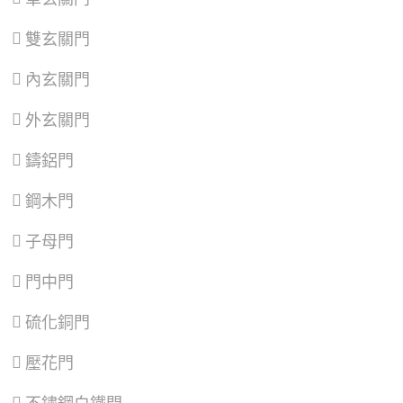
區
、
區
、
區
、
區
、
萬
泰
七
蘆
雙玄關門
華
山
堵
竹
區
、
區
、
區
、
區
、
信
林
暖
大
內玄關門
義
口
暖
溪
區
、
區
、
區
區
、
外玄關門
士
三
龍
林
重
潭
區
、
區
、
區
、
鑄鋁門
北
蘆
龜
投
洲
山
鋼木門
區
、
區
、
區
、
內
土
大
湖
城
園
子母門
區
、
區
、
區
、
南
樹
觀
門中門
港
林
音
區
、
區
、
區
、
文
三
新
硫化銅門
山
峽
屋
區
區
、
區
、
壓花門
鶯
復
歌
興
區
、
區