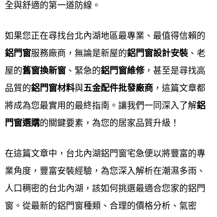
全與舒適的第一道防線。
北內湖氣密窗,台北內湖铝門,台北內湖玻璃門窗,台北
內湖氣密門,台北內湖氣密窗品牌排名,台北內湖傳統鋁
如果您正在尋找台北內湖地區最專業、最值得信賴的
門價格,台北內湖落地鋁門窗價格,台北內湖現成鋁窗價
鋁門窗
服務廠商，無論是新屋的
鋁門窗設計安裝
、老
格,台北內湖700型鋁門價格,台北內湖客廳落地門價格,
屋的
舊窗換新窗
、緊急的
鋁門窗維修
，甚至是尋找高
台北內湖房間鋁門價格,台北內湖大門落地門價格ptt,台
品質的
鋁門窗材料
與
五金配件批
發廠商
，這篇文章都
北內湖舊鋁窗改氣密窗價格ptt,台北內湖鋁門窗樣式,台
將成為您最實用的最終指南。讓我們一同深入了解
鋁
北內湖鋁門窗價格,台北內湖舊鋁窗改氣密窗價格,台北
門窗選購
的關鍵要素，為您的居家品質升級！
內湖陽台鋁門窗樣式,台北內湖鋁門窗材料規格,台北內
湖落地鋁門窗樣式,台北內湖客廳鋁門窗樣式,台北內湖
在這篇文章中，台北內湖鋁門窗宅急便以將豐富的專
鋁門窗樣式價格,台北內湖廚房鋁門窗樣式,台北內湖鋁
業角度，豐富安裝經驗，為您深入解析在潮濕多雨、
門窗款式,台北內湖鋁門窗顏色,台北內湖現成鋁窗尺
人口稠密的台北內湖，該如何挑選最適合您家的鋁門
寸,台北內湖陽台鋁窗價格,台北內湖氣密窗價格,台北
窗。從最新的鋁門窗種類、合理的價格分析、氣密