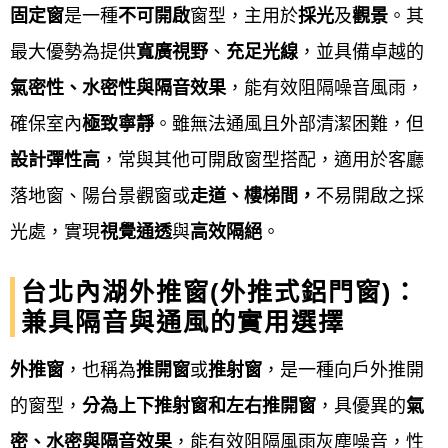
固定窗
是一種
不可開啟
窗型，主用於
採光
及
觀景
。其
鋁門窗工程宅急便提供
台北內湖鋁門窗、氣密窗、隔
最大優勢為提供
寬廣視野
、
充足光線
，並具備卓越的
音窗、 H型鋁鋼構採光罩、遮雨棚、藝術玄關門、氣
氣密性、水密性與隔音效果
，能有效阻隔噪音風雨，
密加壓門、硫化銅門、浴廁門、不銹鋼門、不銹鋼防
確保室內
極致寧靜
。雖無法通風且外部清潔困難，但
盜門窗、玻璃屋、鋁格柵、板牆、格子窗、兒童安全
設計彈性高
，常與其他可開啟窗型搭配，適用於客廳
窗、防盜門窗、凸窗、雨遮、防盜窗、陽台窗、景觀
落地窗、陽台景觀窗或
走道、樓梯間，
不易開啟之採
窗、推射窗、店面門、玄關門、隔音門、浴室門、、
光處，實現
視覺通透
與
高效隔絕
。
淋浴拉門、遮雨棚、鍛造門窗、鐵皮屋、隔音器密鋁
台北內湖外推窗(外推式鋁門窗)：
門窗、三合一門組、隱形折疊式紗窗、鍛造窗、玻璃
兼具隔音與通風的實用選擇
自動門、遙控電動捲門、輕鋼架天花板、鐵皮屋換板
翻修、玻璃乾濕分離隔間(門)淋浴拉門、帷幕牆、，門
外推窗
，也稱為
推開窗
或
推射窗
，是一種向戶外推開
窗及鋼鋁相關工程皆有服務。
的窗型，
分為上下推射窗和左右推開窗
，具優異的
氣
密、水密與隔音效果
，能有效阻隔風雨灰塵噪音，性