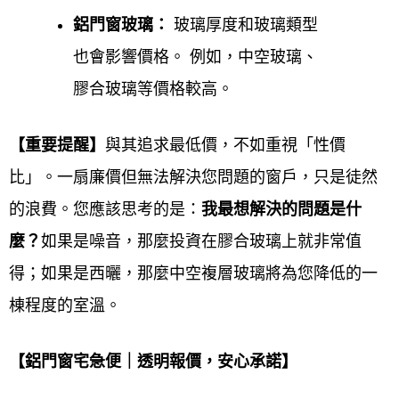
鋁門窗玻璃：
玻璃厚度和玻璃類型
熱忱服務帶給客戶，同時是台灣一線氣密窗、隔音窗
也會影響價格。 例如，中空玻璃、
品牌的特約授權經銷商，施工過程嚴格把關，讓客戶
膠合玻璃等價格較高。
有更優良的品質，歡迎來電0800-707-808或加入LINE
ID，我們都有專人來為您解答。
【重要提醒】
與其追求最低價，不如重視「性價
台北內湖鋁門窗服務對象
比」。一扇廉價但無法解決您問題的窗戶，只是徒然
的浪費。您應該思考的是：
我最想解決的問題是什
鋁門窗工程宅急便提供台北內湖鋁門窗服務對象涵蓋
麼？
如果是噪音，那麼投資在膠合玻璃上就非常值
一般住宅、透天厝、公寓、集合社區大樓、公司行
得；如果是西曬，那麼
中空複層玻璃將為您降低的一
號、辦公室、店面、餐廳、工廠、公家機關、學校
等
棟程度的室溫。
各類場所多元客群。服務旨在滿足
居家商業公共空間
的採光、通風、隔音、安全、節能及美觀的多元需
【鋁門窗宅急便｜透明報價，安心承諾】
求。服務內容提供
客製化設計、專業製造、精準安