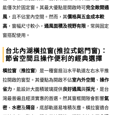
服務項目
Our service
能僅次於固定窗。其最大優點是開啟時可
完全敞開通
鋁門窗工程宅急便提供台北內湖
鋁門窗服務項目包含
風
，且不佔室內空間。然而，其
價格與五金成本較
居家門窗（如氣密窗、隔音窗、防盜窗、落地窗、通
高
，窗幅尺寸較小，
通風面積及視野有限
，常與固定
風門、推射窗、格子窗、玄關門）、玻璃相關建材
窗搭配使用。
（如採光罩、玻璃屋、玻璃隔間）、衛浴設備（如淋
台北內湖橫拉窗(推拉式鋁門窗)：
浴拉門、乾溼分離）、以及商業空間應用（如店面
節省空間且操作便利的經典選擇
門、自動門、藝術門、不鏽鋼門、鐵捲門）、紗窗紗
門的修理和更換、玻璃更換、隱藏式紗窗、百葉窗等
橫拉窗
（
推拉窗
）是一種窗扇沿水平軌
道左右水平推
多元品項。 服務涵蓋產品製造、設計、安裝、換新、
拉開啟的窗型。其優點
為開啟不佔
室內外空間
、
操作
維修與客製化等，旨在滿足住宅與商業空間對採光、
省力
，能設計大面積玻璃提供
良好通風
與
採光
，是台
通風、隔音、安全、節能與美觀的需求。
灣最普遍且經濟實惠的首選。然其窗框間隙會影響
氣
密
、
水密
及
隔音
，底部軌道易堆積灰塵。橫拉窗適合
門的工程：
不鏽鋼門、鋁門、鍛造門、白鐵