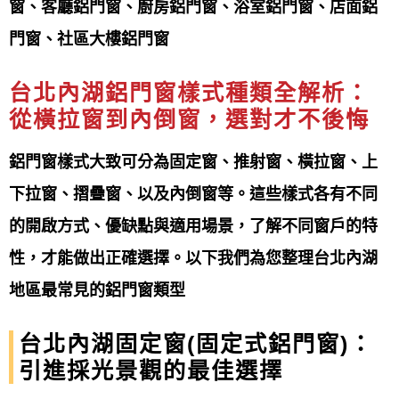
窗、客廳鋁門窗、廚房鋁門窗、浴室鋁門窗、店面鋁
鋁門窗工程宅急便提供
非人為、天災損壞三年防水保
門窗、社區大樓鋁門窗
固帶給您最完善的產品售後
台北內湖鋁門窗樣式種類全解析：
專營產品項目
Our products
從橫拉窗到
內倒窗
，選對才不後悔
鋁門窗工程宅急便提供台北內湖
鋁門窗產品項目非常
鋁門窗樣式大致可分為固定窗、推射窗、橫拉窗、上
多元，主要可分為
鋁窗（如氣密窗、隔音窗、景觀
下拉窗、摺疊窗、以及內倒窗等。這些樣式各有不同
窗、格子窗、推射窗等）、鋁門（如玄關門、三合一
的開啟方式、優缺點與適用場景，了解不同窗戶的特
通風門、淋浴拉門）、以及戶外產品（如採光罩
、玻
性，才能做出正確選擇。以下我們為您整理台北內湖
璃屋
、雨遮、花架）等
。 其他還有強調美觀的造型
地區最常見的鋁門窗類型
窗，以及特殊功能的凸窗、百葉窗等產品。 選擇時可
台北內湖固定窗(固定式鋁門窗)：
依據氣密性、隔音性、安全性、開啟方式、以及美觀
引進採光景觀的最佳選擇
設計等需求來挑選適合的產品。