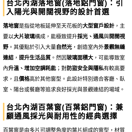
台北內湖落地窗(落地鋁門窗)：引
金屬樓梯、樓梯扶手…等。
入陽光與開闊視野的設計首選
採光雨遮：
採光罩、遮雨棚、雨庇、採光車
落地窗
是指從地板延伸至天花板的
大型窗戶設計
，主
棚…等。
要以
大片玻璃
構成，能極致提升
採光、通風
與
開闊視
野
。其優點於引入大量
自然光
，創造室內外
景觀無縫
其它工程：
H型鋼鐵架、 C型鋼鐵架、鋼構工
連結
，
提升生活品質
。然因
玻璃面積大
，可能導致室
程、金屬工程、鋁製警衛鋼亭、守衛亭、警
內
升溫、增加空調耗能
；對
防盜安全與隱私
有較高要
衛崗亭等。
求，且
價格
高於其他窗型。此設計特別適合客廳、臥
台北內湖鋁門窗服務流程
室、陽台或餐廳等追求良好採光與景觀連結的場域。
鋁門窗工程宅急便提供台北內湖
鋁門窗服務流程通常
台北內湖百葉窗(百葉鋁門窗)：兼
包含：來電
諮詢、到府丈量、設計規劃、報價簽約、
顧通風採光與耐用性的經典選擇
備料製作、現場安裝、驗收清潔，以及最後的售後保
百葉窗是由多片可調整角度的葉片組成的窗型，材質