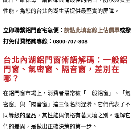
信，來服務所有客戶，從每一個小細節都細心與客戶
性能，為您的台北內湖生活提供最堅實的屏障。
討論溝通，從鋁門窗款式到施工完成後使用便利性、
耐用度...等等多方面考量，給予最專業之門窗建議，
立即聯繫鋁門窗宅急便：
請點此填寫線上估價單
或撥
以降低客戶成本，達到最高品質。
打免付費諮詢專線：
0800-707-808
未來
鋁門窗工程宅急便
會持續力求完美，來滿足顧客
台北內湖鋁門窗
術語解碼：一般鋁
門窗、氣密窗、隔音窗，差別在
的需求，達到舒適、安全、豪華的生活空間，並將最
哪？
新的門窗資訊提供給客戶參考，
鋁門窗工程宅急便
期
待為客戶創造最舒適的生活空間環境。
在鋁門窗市場上，消費者最常被「一般鋁窗」、「氣
密窗」與「隔音窗」這三個名詞混淆。它們代表了不
鋁門窗工程宅急便
TEL:0800-707-808提供台北內湖鐵
同等級的產品，其性能與價格有著天壤之別。理解它
窗, 鐵門安裝施工。 鐵窗, 鐵門, 鋁門窗, 隔音窗,氣密
們的差異，是做出正確決策的第一步。
窗, 防盜窗安裝施工