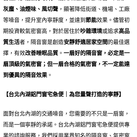
鋁門窗工程宅急便
從設計到施工及維護全程服務，價
灰塵、油煙味、風切聲
，顯著降低
街道、機場、工廠
格合理，多年來深受客戶好評，有口皆碑。鋁門窗擁
等噪音，提升室內寧靜度，並達到
節能
效果。儘管初
有多年施工經驗，兼具安全、功能與美觀，致力實現
期投資較氣密窗高，對於居住於
吵雜環境
或追求
高品
的目標。
質生活
者，隔音窗是創造
安靜舒適居家空間
的最佳選
Service purpose
擇，有效
改善睡眠品質
。
一扇好的隔音窗，必定是一
扇頂級的氣密窗；但一扇合格的氣密窗，不一定能達
鋁門窗工程宅急便的
鋁門窗服務宗旨是以「
顧客至
到優異的隔音效果
。
上」，提供高品質產品，確保安全與美觀，並提供完
善的售後服務，以實現永續經營和提升居住品質
。 具
【
台北內湖
鋁門窗宅急便｜為您量聲打造的寧靜】
體的宗旨會因公司而異，但核心原則是結合專業知
識，了解客戶需求，並提供精確的規劃與合理的價
面對台北內湖的交通噪音，您需要的不只是一扇窗，
格，最終達到客戶滿意。
而是一個寧靜的承諾。台北內湖鋁門窗宅急便提供專
業的諮詢服務，我們採用業界知名的隔音窗、氣密窗