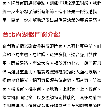
內湖氣密窗推薦,台北內湖鋁門樣式,台北內湖鋁門窗五
窗、隔音窗的選擇要點，到如何避免施工糾紛，我們
金材料,台北內湖鋁門窗五金材料行,鋁門窗材料行台北
將一步步帶您了解所有細節。這不僅是一份選購指
內湖,台北內湖專業鋁門窗五金,台北內湖鋁門窗輪子哪
南，更是一份能幫助您做出最明智決策的專業建議。
裡買,鋁門窗五金材料行台北內湖,台北內湖鋁材料行,
台北內湖鋁門窗介紹
台北內湖鋁門窗配件,台北內湖鋁門窗材料行,台北內湖
鋁窗五金,台北內湖鋁管材料行,台北內湖紗窗材料哪裡
鋁門窗是指以鋁合金製成的門窗，具有材質輕量、耐
買,台北內湖鋁料,台北內湖鋁門窗材料哪裡買,台北內
腐蝕不易生鏽、易維護、選擇多樣，適合應用於住
湖鋁材行,台北內湖鋁門窗材料批發,鋁門窗維修台北內
宅、商業建築、辦公大樓。相較其他材質，鋁門窗具
湖,台北內湖修理鋁門窗價格,台北內湖鋁門窗軌道修
備高強度重量比，能實現纖薄框架搭配大面積玻璃，
理,台北內湖鋁門窗滑輪更換,台北內湖紗窗修理推薦,
提供良好採光。鋁門窗種類有氣密窗、隔音窗、防盜
台北內湖修理紗窗,台北內湖換紗窗價格,台北內湖紗窗
窗、橫拉窗、推射窗、落地窗、上掀窗、上下拉窗、
修理價格,台北內湖紗窗更換價格,台北內湖窗戶玻璃更
摺疊窗和固定窗，以及強調特定性能的。其多功能性
換價格
與耐用特點，使其成為現代建築兼具美觀與實用的門