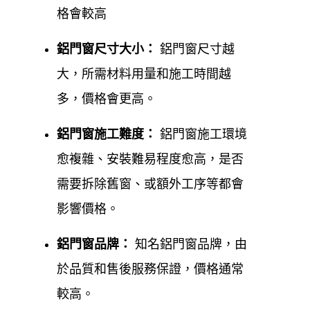
週日休息
格會較高
Google 評價：5.0顆星
鋁門窗尺寸
大小
：
鋁門窗尺寸越
大，所需材料用量和施工時間越
官方網站:
https://www.0800-707-808.com/
了
多，價格會更高。
解更多資訊
鋁門窗施工
難度
：
鋁門窗施工環境
服務區域
：涵蓋台北內湖地區及新北市其他
愈複雜、安裝難易程度愈高，是否
區域。
需要拆除舊窗、或額外工序等都會
台北內湖鋁門窗安裝、台北內湖鋁
影響價格。
門窗保養、台北內湖鋁門窗維修、
鋁門窗品牌：
知名鋁門窗品牌，由
台北內湖鋁門窗更換
於品質和售後服務保證，價格通常
台北內湖鋁門窗
安裝維修、更換保養，均有專業的服
較高。
務人員到現場評估與業者討論，將多年的專業經驗與