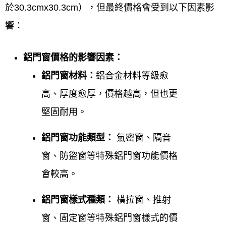
於30.3cmx30.3cm），但最終價格會受到以下因素影
公司電話：
0800-707-808，可進行預約與諮
響：
詢。
鋁門窗價格的影響因素：
行動電話：
0952696696。
鋁門窗材料：
鋁合金材料等級愈
Email：
win82015566@gmail.com。
高、厚度愈厚，價格越高，但也更
堅固耐用。
官方LINE ID：
0952-696-696透過電話加入好
友進行線上估價與諮詢。
鋁門窗功能類型：
氣密窗、隔音
窗、防盜窗等特殊鋁門窗功能價格
營業時間:
會較高。
週一至週五 08:00-17:00
鋁門窗樣式種類：
橫拉窗、推射
週六可預約 08:00-17:00
窗、固定窗等特殊鋁門窗樣式的價