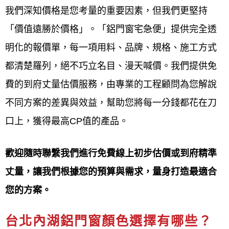
裝、門窗換新及維修
一站式解決方案，確保提供符合
我們深知價格是您考量的重要因素，但我們更堅持
現場環境與法規的最佳鋁門窗產品與服務。
「價值遠勝於價格」。「鋁門窗宅急便」提供完全透
明化的報價單，每一項用料、品牌、規格、施工方式
台北內湖鋁門窗線上估價服務介
都清楚羅列，絕不巧立名目、漫天喊價。我們提供免
紹：
費的到府丈量估價服務，由專業的工程顧問為您解說
鋁門窗工程宅急便提供台北內湖
鋁門窗線上估價服務
不同方案的差異與效益，幫助您將每一分錢都花在刀
通常透過
電話、
LINE
或線上表單
，要求您提供
門窗尺
口上，獲得最高CP值的產品。
寸、照片、樣式
等需求，以便廠商
初步評估
，並提供
一個
價格區間或初步報價
。若報價符合需求，將安排
歡迎隨時聯繫我們進行免費線上初步估價或到府精準
專員
到府精確丈量
、確認細節，最終提供
精確報價與
丈量，讓我們根據您的預算與需求，量身打造最適合
建議
，是門窗更換的第一步。此服務提供
快速了解預
您的方案。
算
、
不便到場時也能取得資訊
的便利管道。
台北內湖鋁門窗顏色選擇有哪些？