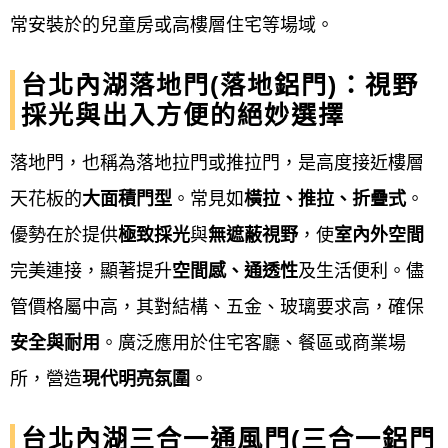
扇和玻璃安裝到位，並進行調整。
常安裝於的兒童房或高樓層住宅等場域。
台北內湖落地門(落地鋁門)：視野
完工驗收與收款
：
採光與出入方便的絕妙選擇
功能測試
：: 檢查窗扇開關是否順
落地門，也稱為落地拉門或推拉門，是高度接近樓層
暢、玻璃是否完整、氣密性是否良
天花板的
大面積門型
。常見如
橫拉、推拉、折疊式
。
好、以及防水性是否符合要求。
優勢在於提供
極致採光
與
無遮蔽視野
，使
室內外空間
完美連接，顯著提升
空間感、通透性
及生活便利。儘
現場清潔
：: 清潔施工現場，恢復環
管價格屬中高，其對結構、五金、玻璃要求高，確保
境整潔。
安全與耐用
。廣泛應用於住宅客廳、餐區或商業場
驗收
：: 與業主確認所有細節皆符合
所，營造
現代明亮氛圍
。
合約要求後，進行最終驗收並完成
收款。
台北內湖三合一通風門(三合一鋁門