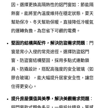
給
鋁門窗工程宅急
便讓您最放心
因。選擇更換高隔熱性的鋁門窗如：節能隔
熱窗，能將室內溫度維持在穩定狀態，夏天
鋁門窗工程宅急便
專業於各式門窗，鋁門窗服務，多
幫助保冷、冬天幫助保暖，直接降低冷暖氣
年來除了長期配合設計師，擁有豐富的新裝、設計、
的運轉負擔，為您省下可觀的電費
。
規劃鋁門窗實務經驗外，更將門窗服務，深入一般社
區家庭，對於門窗製定的品質要求嚴格，對於施工前
堅固的結構與配件，解決防盜需求問題
：門
的溝通及施工受的售後服務，工廠自營，所以能將最
窗是宵小入侵的常見途徑。選擇防盜鋁門
合理平實的價格提供給所有客戶，我們希望為客戶創
窗、防盜窗結構堅固，採用多點式連動鎖
造最舒適的居家辦公空間，您的門窗問題交給
鋁門窗
具、防撬設計，搭配高強度的安全玻璃（如
工程宅急便
讓您最放心。為了能夠提供更好的門窗品
膠合玻璃），能大幅提升居家安全性，讓您
質，更專業快速的施工，
鋁門窗工程宅急便
不斷的求
住得更安心。
取新知，並加強勘驗每一次施工品質，達到舒適安全
提升房屋價值與美學，解決美觀需求問題
：
品質的嚴謹要求，最好的鋁門窗施工品質及優好售後
鋁門窗款式顏色多元，一扇設計精良、質感