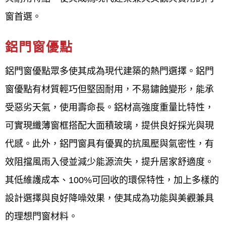
窗首選。
想尋找最高評分的台北內湖鋁門窗
廠商嗎？台北內湖鋁門窗推薦廠
鋁門窗優點
商：
鋁門窗優點眾多使其成為現代建築的熱門選擇。鋁門
鋁門窗工程宅急便
是一家提供台北內湖地區各式室內
窗優點有材質輕巧但堅固耐用，不易鏽蝕變形，能承
外門窗設計、製造與施工服務的專業鋁門窗廠商，服
受惡劣天氣，使用壽命長。鋁材高強度重量比特性，
務對象包括設計師與一般家庭客戶，並強調嚴格的品
可實現纖薄窗框搭配大面積玻璃，提供良好採光與現
質要求、細緻的施工前溝通、完善的售後服務以及工
代感。此外，鋁門窗具有優異的抗風壓與氣密性，有
廠自營才能提供平實合理的價格。 服務項目涵蓋隔音
效阻擋風雨入侵並減少能源流失，提升居家舒適度。
氣密窗、格子窗、採光罩、淋浴拉門、店面門等多種
其低維護成本、100%可回收的環保特性，加上多樣的
產品，並以「品質第一、顧客至上、永續經營」為經
設計選擇與良好降噪效果，使其成為功能與美觀兼具
營理念，致力於提升客戶的居住品質。
的理想門窗材料。