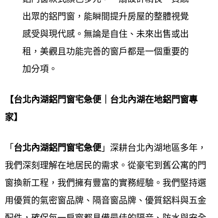
服務，有良好的口碑，才是長久經營之道，客戶滿意
出眾的鋁門窗，能瞬間提升房屋的整體視覺
的肯定，才能長長久久穩定經營。如有任何門窗居家
感受與現代感。無論是自住、未來出售或出
問題歡迎來電 ~免費到現場估價。
租，美觀且功能完善的窗戶都是一個重要的
加分項。
鋁門窗工程宅急便
堅持的理念『品質第一，顧客至
上，永續經營』以專業，誠信，創新，來協助改善家
【台北內湖鋁門窗宅急便｜台北內湖在地鋁門窗專
的環境，提升生活品質。於創立以來深耕40年，有極
家】
高之評價，更受到客戶的肯定，為您建立心中的夢想
家！40年的堅持 │
鋁門窗工程宅急便
│ 打造優質窗的
「
台北內湖鋁門
窗宅急便
」深耕台北內湖地區多年，
夢想家
我們深刻理解在地居民的需求。從豪宅到舊公寓的門
窗換新工程，我們擁有豐富的實務經驗。我們堅持選
鋁門窗工程宅急便
擁有多年鋁門窗施工之實務經驗，
用優質的氣密窗品牌、隔音窗品牌、優質鋁料與五金
從規劃丈量、設計到施工，秉持著用心、高品質、誠
配件，確保每一扇窗都具備最佳的隔音、防水與安全