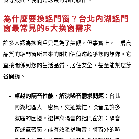
發等服務，我們是您最可靠的夥伴。
準。
為什麼要換鋁門窗？台北內湖鋁門
窗最常見的5大換窗需求
客戶滿意導向
： 秉持「追求客戶滿意是我們
最大的責任」的理念，並強調「珍惜客戶的
許多人認為換窗戶只是為了美觀，但事實上，一扇高
每一次需求，認真做好每一次工作」，贏得
品質的鋁門窗所帶來的附加價值遠超乎您的想像。它
客戶信任。
直接關係到您的生活品質、居住安全，甚至能幫您節
省開銷。
完善的服務
： 提供免費諮詢與評估、快速完
工、準時交付，以及完善的售後服務，讓客
卓越的隔音性能，解決噪音需求問題
：台北
戶省時、省心、更安心。
內湖地區人口密集，交通繁忙，噪音是許多
家庭的困擾。選擇高隔音的鋁門窗如：隔音
鋁門窗工程宅急便
公司簡介 About
窗或氣密窗，能有效阻擋噪音，將窗外的喧
Us