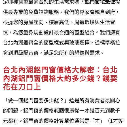
到府安裝
定哪種窗型最適合您的生活需求嗎？
鋁門窗宅急便
提
供最專業的免費諮詢服務。我們的專家會親自到府，
售後保固
根據您的房屋座向、樓層高低、周遭環境與生活習
台北內湖鋁門窗安裝流程
慣，為您
量身規劃設計最合
適的窗型組合。我們擁有
台北內湖最齊全的窗型樣式與玻璃選擇，從標準橫拉
鋁門窗工程宅急便提供台北內湖
鋁門窗安裝流程通常
窗到頂級隔音窗，滿足您所有的想像與需求。
包含舊窗拆除、新門窗框固定、門窗框與牆體間的密
封填縫、以及隱蔽工程驗收後進行最終的確認。 安裝
台北內湖鋁門窗價格大解密：台北
方法可分為乾式或濕式，應根據住家實際情況和預算
內湖鋁門窗價格大約多少錢？錢要
花在刀口上
來選擇最適合的工法，並確保門窗框有足夠的固定
片，間距適當，以防止因重力導致下垂，影響窗扇的
「做一個鋁門窗要多少錢？」這是所有消費者最關心
密合度與效果。
的問題。鋁門窗的價格範圍很廣從一才幾百元到數千
元都有。鋁門窗的價格計算單位通常是「才」（1才等
聯絡方式與資訊