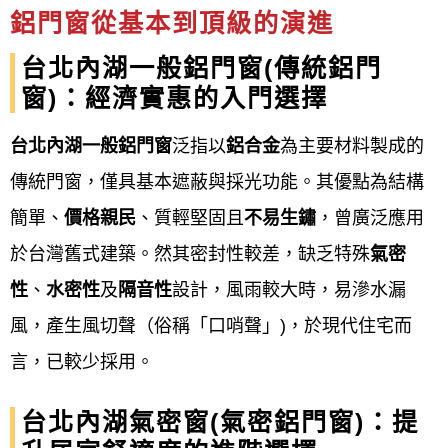
窗：鋁窗、鋁門窗、鐵窗、不銹鋼窗，各式隔音氣密
鋁門窗從基本到頂級的演進
窗、防盜氣密窗、一般氣密窗樣式規劃安裝工程。
台北內湖一般鋁門窗(傳統鋁門
門：客製化打造您的鐵、鋁門，專業金屬門，不銹鋼
窗)：經濟實惠的入門選擇
門，鍛造鐵門；電動鐵門製作安裝。
台北內湖一般鋁門窗
泛指以
鋁合金
為主要材料製成的
Our philosophy
傳統門窗，僅具基本遮蔽與採光功能。其優點為結構
簡單、
價格親民
、質輕堅固且
不易生鏽
，曾廣泛應用
鋁門窗工程宅急便
的經營理念是提供優質產品、顧客
於台灣舊式建築。然其密封性較差，缺乏特殊
氣密
至上、安全實用以及永續經營等核心價值。 這包括確
性
、
水密性
及
隔音性
設計，風雨較大時，易滲水漏
保產品的品質和設計適合客戶需求，提供免費專業估
風，產生風切聲（俗稱「口哨聲」)，於現代住宅而
價和到府服務，並在施工後確實驗收以保障客戶安
言，已較少採用。
心。 同時，企業也重視員工福祉、環境永續發展，並
以品牌提升來拓展商機，最終實現企業與客戶的共贏
台北內湖氣密窗(氣密鋁門窗)：提