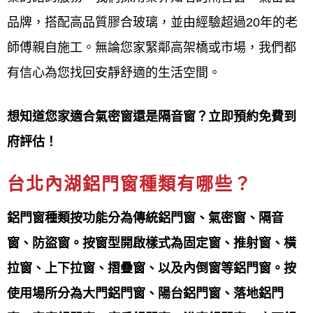
品質：
品牌，搭配高品質膠合玻璃，並由經驗超過20年的老
鋁門窗工程宅急便提供
免費估價，價錢實惠堅持用料
師傅親自施工。無論您家緊鄰高架橋或市場，我們都
的品質施作上的用心
有信心為您找回安靜舒適的生活空間。
安全：
想知道您家適合氣密窗還是隔音窗？立即預約免費到
鋁門窗工程宅急便提供
秉持安全第一的原則除了品質
府評估！
還帶給您最安全的產品
台北內湖鋁門窗種類有哪些？
服務：
鋁門窗種類按功能分為傳統鋁門窗、氣密窗、隔音
鋁門窗工程宅急便提供
品質第一，顧客至上用心傾聽
窗、防盜窗。按窗型開啟樣式為固定窗、推射窗、橫
您的需求設計出符合您個人的客製化服務
拉窗、上下拉窗、摺疊窗、以及內倒窗等鋁門窗。按
使用場所分為大門鋁門窗、陽台鋁門窗、落地鋁門
保固：