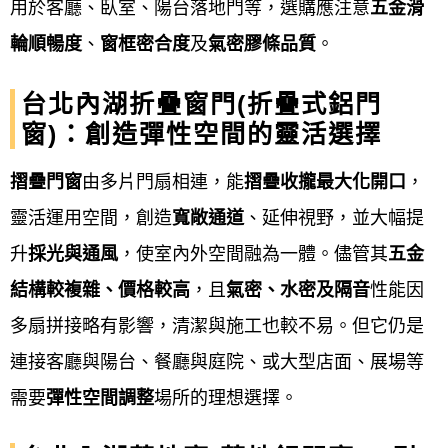
用於客廳、臥室、陽台落地門等，選購應注意
五金滑
門、鐵捲門、鋼板門、鋼木門、琺瑯門、硫
輪順暢度
、
窗框密合度
及
氣密膠條品質
。
化銅門、旋轉門、白鐵玻璃自動門、玻璃自
台北內湖折疊窗門(折疊式鋁門
動門、…等。
窗)：創造彈性空間的靈活選擇
窗的工程：
鐵窗、白鐵窗、鋁窗、鍛造鐵
摺疊門窗
由多片門扇相連，能
摺疊收攏最大化開口
，
窗、景觀推側窗、氣密窗、隔音氣密窗…
靈活運用空間，創造
寬敞通道
、延伸視野，並大幅提
等。
升
採光與通風
，使室內外空間融為一體。儘管其
五金
鐵皮屋施工：
鐵皮屋工程、頂樓加蓋、鋼構
結構較複雜、價格較高
，且
氣密、水密及隔音
性能因
鐵皮屋工程、鐵厝、鐵棟、鐵屋、鐵皮屋換
多扇拼接略有影響，清潔與施工也較不易。但它仍是
屋頂、 鐵皮屋生鏽處理、鐵皮屋防鏽、鐵皮
連接客廳與陽台、餐廳與庭院、或大型店面、展場等
屋隔熱、工廠搭建鐵皮屋…等。
需要
彈性空間調整
場所的理想選擇。
欄杆樓梯：
藝術欄杆、鍛鐵欄杆、鐵樓梯、