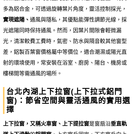
固服務。
此流程確保從客戶需求到完工驗收，每個環
多為鋁合金，可透過旋轉葉片角度，靈活控制採光，
節都有專人負責與跟進，以提供客製化且符合需求的
實現遮陽、
通風與隱私，其優點能彈性調節光線，採
產品與服務。
光遮陽同時保持通風。然而，因葉片間隙會輕微漏
台北內湖鋁門窗服務流程細項
光，清潔較費工費時，氣密、防水與隔音較其他窗型
差，鋁製百葉窗價格屬中等價位，適合潮濕或陽光直
線上諮詢與初步評估
：
射的環境使用，常安裝在浴室、廚房、陽台、機房或
透過電話、LINE 或線上表單與廠商聯繫，說
樓梯間等需通風的場所。
明需求、期望風格和預算，進行初步了解。
台北內湖上下拉窗(上下拉式鋁門
窗)：節省空間與靈活通風的實用選
現場丈量與勘查
：
擇
由專業人員到現場進行精確丈量，確認開口
上下拉窗，又稱火車窗、上下提拉窗
是窗扇沿
垂直軌
尺寸、牆面狀況、樓層運輸動線等，並提供