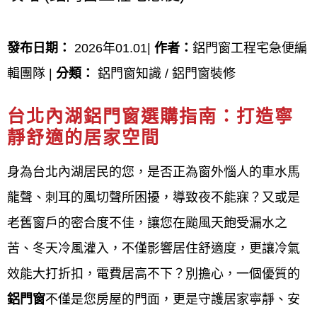
台北內湖鋁窗安裝價錢,台北內湖鋁窗施工流程圖,台北
發布日期：
2026年01.01|
作者：
鋁門窗工程宅急便編
內湖門窗工程施工要領,台北內湖鋁門窗工程施工品質
輯團隊 |
分類：
鋁門窗知識 / 鋁門窗裝修
管理標準,台北內湖鋁窗安裝注意事項,台北內湖鋁門窗
台北內湖鋁門窗選購指南：打造寧
裝不回去,台北內湖鋁門窗安裝時間,台北內湖窗框安
靜舒適的居家空間
裝,台北內湖鋁門窗,台北內湖铝窗,台北內湖門窗,台北
身為台北內湖居民的您，是否正為窗外惱人的車水馬
內湖鋁窗價格,台北內湖鋁門框價格,台北內湖陽台鋁門
龍聲、刺耳的風切聲所困擾，導致夜不能寐？又或是
窗價格,台北內湖鋁窗包框價格,台北內湖窗戶安裝,台
老舊窗戶的密合度不佳，讓您在颱風天飽受漏水之
北內湖鋁門窗報價,台北內湖鋁門窗估價,台北內湖鋁門
苦、冬天冷風灌入，不僅影響居住舒適度，更讓冷氣
窗價錢,台北內湖鋁門窗價格查詢,台北內湖氣密窗安
效能大打折扣，電費居高不下？別擔心，一個優質的
裝,鋁門窗台北內湖ptt,台北內湖鋁門窗維修,台北內湖
鋁門窗
不僅是您房屋的門面，更是守護居家寧靜、安
鋁門窗推薦,台北內湖門窗行,台北內湖附近鋁門窗,台