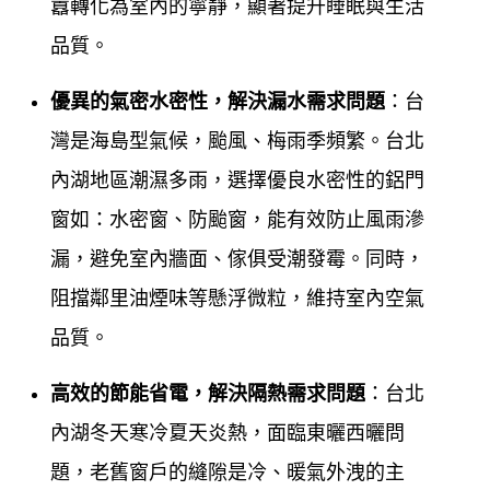
囂轉化為室內的寧靜，顯著提升睡眠與生活
鋁門窗工程宅急便(台北內湖鐵門台北內湖鐵窗、鋁門
品質。
窗) )工廠直營，主要服務台北內湖客戶專業於各式門
優異的氣密水密性，解決漏水需求問題
：台
窗產品與鋁門窗服務，在台北內湖地區專營各式門窗
灣是海島型氣候，颱風、梅雨季頻繁。台北
工程40年，來除了長期配合設計師，擁有豐富的新安
內湖地區潮濕多雨，選擇優良水密性的鋁門
裝、設計、規劃鋁門窗實務經驗外，更將門窗服務，
窗如：水密窗、防颱窗，能有效防止風雨滲
深入一般社區家庭，在台北內湖廣受各區客戶肯定。
漏，避免室內牆面、傢俱受潮發霉。同時，
鋁門窗工程宅急便
對於鋁門窗產品製定的品質要求嚴
阻擋鄰里油煙味等懸浮微粒，維持室內空氣
格，對於鋁門窗施工前的溝通及施工受的售後服務，
品質。
堅持做到101%，超越完美，也因為工廠自營，所以能
高效的節能省電，解決隔熱需求問題
：台北
將最合理平實的價格提供給所有客戶，我們希望為客
內湖冬天寒冷夏天炎熱，面臨東曬西曬問
戶創造最舒適的居家及辦公空間，您的鋁門窗問題交
題，老舊窗戶的縫隙是冷、暖氣外洩的主