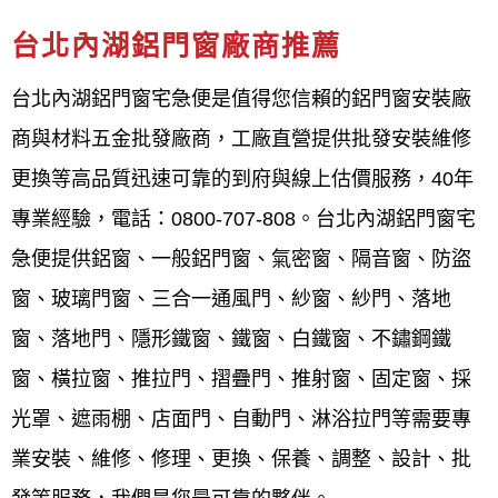
鋁門窗工程宅急便
為台北內湖地區評分最高的鋁門窗
台北內湖鋁門窗廠商推薦
廠商，該公司在該地區深耕多年，擁有超過40年經
台北內湖鋁門窗宅急便是值得您信賴的鋁門窗安裝廠
驗，並強調客戶滿意度，提供多樣化服務項目與高品
商與材料五金批發廠商，工廠直營提供批發安裝維修
質產品，且強調「珍惜客戶的每一次需求，認真做好
更換等高品質迅速可靠的到府與線上估價服務，40年
每一次工作」，可見其專業與服務品質。
專業經驗，電話：0800-707-808。台北內湖鋁門窗宅
評分高的原因
急便提供鋁窗、一般鋁門窗、氣密窗、隔音窗、防盜
窗、玻璃門窗、三合一通風門、紗窗、紗門、落地
多年經驗與專業技術
：
鋁門窗工程宅急便
擁
窗、落地門、隱形鐵窗、鐵窗、白鐵窗、不鏽鋼鐵
有超過40年的專業經驗，技術能力精準，能
窗、橫拉窗、推拉門、摺疊門、推射窗、固定窗、採
夠精準掌握細節。
光罩、遮雨棚、店面門、自動門、淋浴拉門等需要專
品質至上
： 從材料挑選到施工完成，每個環
業安裝、維修、修理、更換、保養、調整、設計、批
節都層層把關，確保產品品質達到最高標