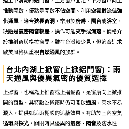
道上下滑動
的
鋁門窗
，上方窗戶固定，下方窗戶向上
專業建議。
推動開啟，優點是開啟
不佔空間
、利用
空氣對流佳強
化通風
，適合
狹長窗洞
，常用於
廚房
、
陽台
或
浴室
。
詳細規劃與簽約報價
：
缺點是
氣密隔音較差
，操作可能
夾手或滑落
。價格介
於推射窗與橫拉窗間，雖在台灣較少見，但適合追求
根據丈量結果，提供詳細的報價單與施工規
歐美風格與重視
自然通風
的族群。
劃，確認窗型、材質、五金、玻璃規格等細
節，雙方同意後簽訂合約。
台北內湖上掀窗(上掀鋁門窗)：雨
天通風與優異氣密的優質選擇
備料與工廠加工
：
上掀窗，也稱為上推窗或上摺疊窗，是窗扇向上掀推
廠商依據合約內容，在工廠進行裁料、切
開的窗型。其特點為微雨時仍可開啟
通風
，雨水不易
割、組裝等前置作業。
濺入，提供如遮雨棚般的遮蔽效果。有助於室內空氣
循環
與
採光
，關閉時具優異的
氣密、隔音
及
防水
性