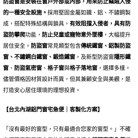
防盜窗是安裝在窗戶外部或內部，用來防止竊賊入侵
施工方式
： 若需拆除舊窗，通常會進行灌
的一種安全設施。
採用堅固金屬如鐵、鋁、不鏽鋼製
漿、補土和油漆等後續處理，影響工時與預
成，搭配特殊結構與鎖具，
有效阻擋入侵者，具有防
算。
盜防攀爬
功能，
防止兒童或寵物意外墜樓
，大幅提升
來電詢問 → 現場丈量估價 → 簽訂合約 → 工廠內訂製
居住安全。
防盜窗
常見類型包含
傳統鐵窗、鋁製防盜
→ 到府安裝 →售後保固
窗、不鏽鋼白鐵窗、鍛造鐵窗
，及新型防盜窗
隱形鐵
窗
、
防盜氣密窗
、
格子窗
與
格子落地窗
，選擇多樣。
來電詢問
儘管價格因材質設計而異，但其兼顧安全與美觀，是
打造安心居住環境的理想投資。
現場丈量估價
簽訂合約
【台北內湖鋁門窗宅急便｜客製化方案】
工廠內訂製
「沒有最好的窗型，只有最適合您家的窗型。」不確