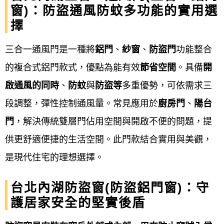
窗)：防盜通風防蚊多功能的實用選
售後保固
：
擇
三合一通風門是一種將
鋁門
、
紗窗
、
防盜門
功能整合
廠商提供後續的保固服務，並說明產品的基
的複合式鋁門款式，優點為能有效
節省空間
。具備
開
本保養方式，以確保產品能長期穩定運作。
啟通風的同時
、
防蚊
與
防盜等
多重優勢，可依需求三
注意事項
段調整，彈性控制通風量。常見應用於
廚房門
、
陽台
門
，解決傳統雙層門佔用空間與開啟不便的問題，提
公寓大廈規定
： 在加裝或變更外牆門窗前，
供更舒適便捷的生活空間。此門款結合實用與美觀，
應先確認該公寓大廈規約，以免觸犯法規。
是現代住宅的理想選擇。
品質考量
： 可要求廠商提供品牌認證數據，
台北內湖防盜窗(防盜鋁門窗)：守
並根據預算考量門窗的抗風壓、水密性與隔
護居家安全的堅實後盾
音性能等。