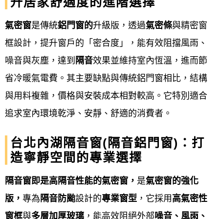
升居家舒適度的進階選擇
目標。
氣密窗
是傳統
鋁門窗的
升級版，透過
氣密條
與精密窗
品質：
框設計，提升窗戶的「密合度」，能有效阻擋風雨、
鋁門窗工程宅急便
與多家知名窗戶廠商合作，以確保
噪音與灰塵，達到
隔音
效果並維持室內恆溫，進而節
我們提供的用料之品質。並在施工完成後安排時間進
省冷暖氣電費。其主要缺點與傳統鋁門窗相比，結構
行驗收，讓客戶安心又放心！
與用料複雜，價格與安裝成本相對較高。它特別適合
專業：
追求室內環境乾淨、安靜、舒適的消費者。
鋁門窗工程宅急便
配合各客戶之需求及預算，提供完
台北內湖隔音窗(隔音鋁門窗)：打
善高品質的產品。對於客戶我們免費估價，並依照需
造寧靜空間的專業選擇
求現場規劃及建議。
隔音窗即是高隔音性能的氣密窗，
是
氣密窗的強化
承諾：
版，
專為
隔音
防颱
設計的
專業窗型
，它採用
高氣密性
窗框
與
多層加厚玻璃
，能高效阻絕外部
噪音、風雨、