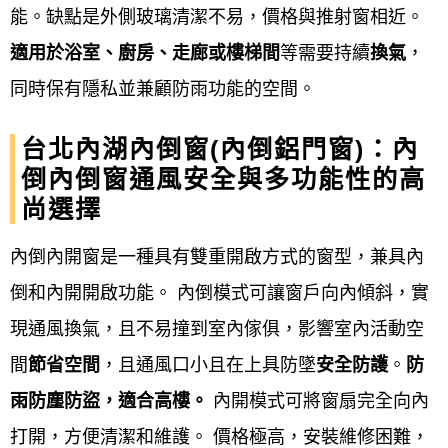
現場安裝施工
：
能。缺點是外側玻璃清潔不易，價格與推射窗相近。
適用於浴室、廚房、走廊或樓梯間
等需要持續
換氣
，
拆除舊窗
：: 若有舊窗，需先進行拆
同時保有隱私並兼顧防雨功能的空間。
除。
台北內湖內倒窗(內倒鋁門窗)：內
新框安裝
：: 將新窗框依序固定於牆
倒內倒窗通風安全與多功能性的高
面，並確保水平與垂直，例如使用
尚選擇
膨脹螺栓或固定片。
內倒內開窗是一種具有雙重開啟方式的窗型，兼具內
填縫與密封
：: 使用發泡膠填滿窗框
倒和內開開啟功能。 內倒模式可讓窗戶向內傾斜，實
與牆面間的縫隙，待固化後再進行
現通風換氣，且不易撞到室內傢俱，影響室內活動空
切割，並在接縫處施打矽利康，確
間
節省空間
，且通風口小且在上具防墜
安全防護
。
防
保防水性與氣密性。
雨防塵防盜，適合高樓。
內開模式可將窗扇完全向內
安裝窗扇與玻璃
：: 小心地將內框窗
打開，方便清潔和維護。 價格極高，安裝維修困難，