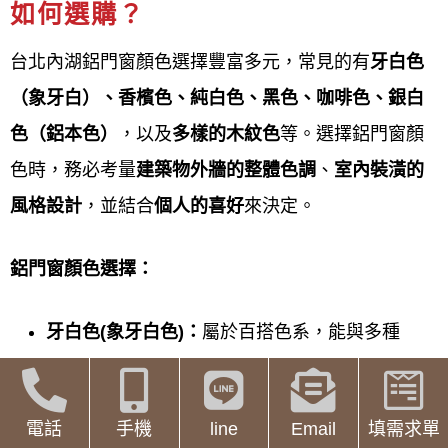
線上估價服務流程
如何選購？
鋁門窗工程宅急便提供台北內湖鋁門窗線上估價服務
台北內湖鋁門窗顏色選擇豐富多元，常見的有
牙白色
流程
如下：
（象牙白）、香檳色、純白色、黑色、咖啡色、銀白
色（鋁本色）
，以及
多樣的木紋色
等。選擇鋁門窗顏
線上初步諮詢與需求提供
色時，務必考量
建築物外牆的整體色調
、
室內裝潢的
透過
LINE
、
線上表單
或電話聯繫廠
風格設計
，並結合
個人的喜好
來決定。
商，說明您的
預算
、想改善的
問題
(如：隔音、氣密) 及想要的
窗型
。
鋁門窗顏色選擇：
傳送現場照片與
初步尺寸
牙白色(
象牙白色)
：
屬於百搭色系，能與多種
依廠商要求，提供現場
門窗照片
、
風格的建築和室內設計搭配。;
大約尺寸
(寬 高) 及
特殊需求
(如：
香檳色：
呈現較為高雅的質感，適合搭配較
電話
手機
line
Email
填需求單
窗框顏色、玻璃種類、施工方式)。