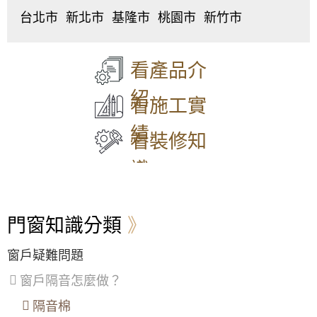
台北市
新北市
基隆市
桃園市
新竹市
【士林鋁門窗】鋁門窗生鏽腐蝕怎麼辦？更換
中
板
仁
桃
東
氣密隔音鋁門窗，解決漏水煩惱！
正
橋
愛
園
區
、
區
、
區
、
區
、
區
、
北
正新氣密窗｜隔音窗推薦介紹
【萬華鋁門窗】高樓風切聲，窗型冷氣噪音如
大
中
中
中
區
、
看產品介
何解決？加裝氣密窗，隔音效果up up。氣密窗
同
和
正
壢
香
安裝歡迎來電詢問價格。
區
、
區
、
區
、
區
、
山
紹
中
永
信
平
區
看施工實
【大同氣密窗】氣密窗使用5+5膠合玻璃增強
山
和
義
鎮
隔音效果，有效降低噪音，歡迎詢問價格
區
、
區
、
區
、
區
、
績
松
新
中
八
看裝修知
山
莊
山
德
【三峽氣密窗】噪音擾人！陽台加裝5mm光玻
區
、
區
、
區
、
區
、
璃氣密隔音窗，晚上不再吵得睡不著
識
大
五
安
楊
安
股
樂
梅
【士林鋁門窗】洗衣機放室內低頻噪音如何改
區
、
區
、
區
、
區
、
善？加裝氣密隔音窗雙層窗搭配綠半反膠合透
萬
泰
七
蘆
明玻璃
門窗知識分類
華
山
堵
竹
區
、
區
、
區
、
區
、
【三重氣密窗】改善窗戶風切聲問題，加裝氣
信
林
暖
大
密隔音窗，降低風切擾人噪音
窗戶疑難問題
義
口
暖
溪
區
、
區
、
區
區
、
窗戶隔音怎麼做？
【窗戶玻璃更換】一樓舊式鋁窗透風滲水干擾
士
三
龍
睡眠，採用膠合白膜玻璃氣密窗，加裝兒童安
林
重
潭
隔音棉
全鎖防墜樓意外
區
、
區
、
區
、