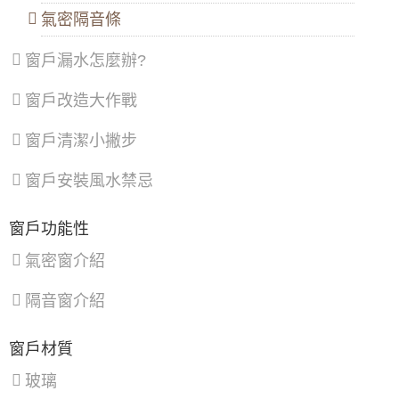
北
蘆
龜
氣密隔音條
【台北鋁門窗】安裝隔音氣密窗減少洗衣機馬
投
洲
山
達轉動低頻噪音，改善睡眠品質
區
、
區
、
區
、
窗戶漏水怎麼辦?
內
土
大
【淡水鋁門窗推薦】傳統鋁門窗改裝氣密窗，
湖
城
園
採用5+5光膜膠合安全玻璃，乾式施工，防水
區
、
區
、
區
、
窗戶改造大作戰
隔音效果好。
南
樹
觀
港
林
音
【桃園氣密窗推薦】隔音窗施作，解決噪音困
窗戶清潔小撇步
區
、
區
、
區
、
擾。客製化歡迎來電詢問價格
文
三
新
山
峽
屋
窗戶安裝風水禁忌
【台北氣密窗推薦】學區嬉鬧聲擾人，安裝氣
區
區
、
區
、
密窗改善噪音，廚房安裝隔音窗阻絕廚房油
鶯
復
煙。
歌
興
窗戶功能性
區
、
區
【新莊氣密窗推薦】舊式鐵窗換新窗，採用氣
新
氣密窗介紹
密窗，防噪音美觀一次滿足。歡迎來電詢問價
店
格
區
、
隔音窗介紹
淡
水
【內湖鋁門窗推薦】解決高樓風切聲，安裝御
區
、
品屋氣密窗搭配5mm噴砂玻璃，同時隔絕冷氣
窗戶材質
八
噪音。歡迎詢問價格
里
玻璃
區
、
鋁門窗工法介紹：乾式施工法（包覆式鋁門窗
汐