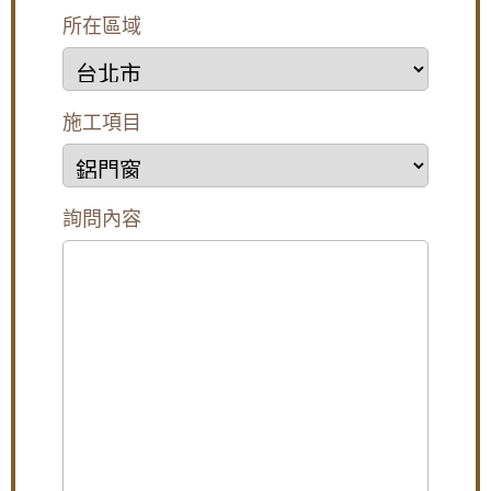
所在區域
樹林氣密窗施工：分離式冷氣壓縮機噪音如何
解決？安裝氣密窗提升隔音，有效阻隔冷氣低
頻噪音
【土城鋁門窗推薦】推射窗使用氣密窗搭配隱
施工項目
形式紗窗，防颱解決窗戶漏風漏水問題，歡迎
來電詢問價格
【汐止鋁門窗推薦】安裝氣密窗搭配安全玻璃
與階梯式窗框排水設計，減少高樓窗戶風切聲
詢問內容
一樓隱私低庭院嬉鬧聲吵雜，拆除舊窗戶更換
氣密窗搭配雲霞玻璃，免窗簾防窺視提升隱私
【泰山鋁門窗】舊廠房更換窗戶，安裝新窗戶
使用隔音窗，氣密性好防噪防塵防漏水
【蘆洲鋁門窗推薦】安裝隔音氣密窗降低噪
音，讓嬰兒一夜好眠，使用半反射玻璃遮光兼
顧隱私。歡迎詢價。
高樓窗戶風聲大，客製化窗戶高度寬度，搭配
膠合安全玻璃與小拉窗設計防止孩童墜樓，歡