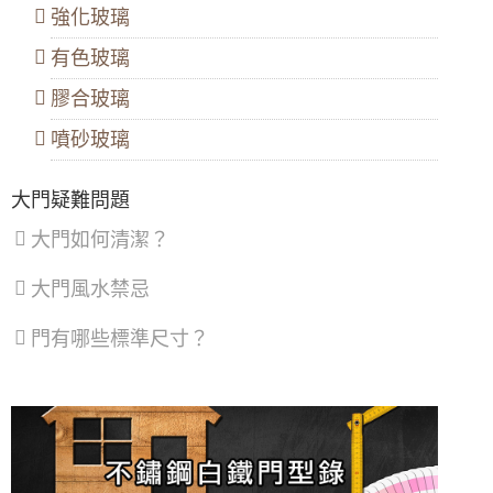
包框施工）
強化玻璃
止
區
、
【新竹鋁門窗推薦】隔音推射窗提升隔音，降
有色玻璃
深
低馬路邊噪音傷害。隱形式摺紗窗預防小貓於
坑
開窗時跳出。歡迎來電詢價。
區
膠合玻璃
【隔音窗安裝推薦】雙層窗結構，讓窗戶隔音
噴砂玻璃
效果加倍，隔絕冷氣馬達聲，小嬰兒不哭了！
鋁門窗推薦｜舊鋁窗翻新換新窗戶，改裝隔音
大門疑難問題
窗採乾式施工，不必動水泥及建物，歡迎來電
詢問尺寸價格
大門如何清潔？
凸窗推薦｜陽台加裝凸窗搭配採光罩，凸窗使
用氣密隔音窗。歡迎詢問價格
大門風水禁忌
【泰山氣密窗】外推窗加紗窗有解！搭配隱形
門有哪些標準尺寸？
紗窗，使用推射窗不用怕蚊蟲
【三重鋁門窗推薦】舊廠房紗窗破動，全面維
修更換，紗窗維修尺寸客製化丈量
【新式紗窗紗門樣式】隱形紗窗、隱形紗門隱
藏式摺疊設計好開啟不費力