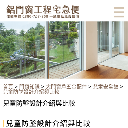
有鋁門窗的結露、隔熱、隔音問
題？找我們就對了！估價專線
0800-707-808
兒童防墜設計介紹與比較-精品
門窗
首頁
>
門窗知識
>
大門窗戶五金配件
>
兒童安全鎖
>
兒童防墜設計介紹與比較
兒童防墜設計介紹與比較
兒童防墜設計介紹與比較