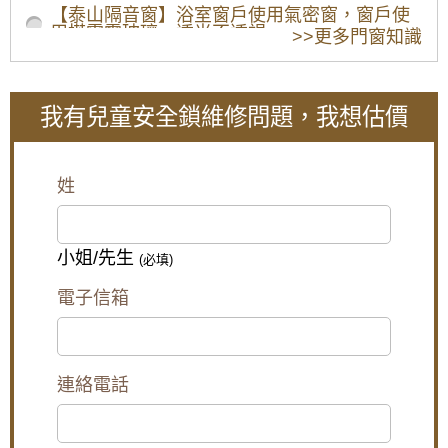
【泰山隔音窗】浴室窗戶使用氣密窗，窗戶使
用搭雲霞玻璃，透光不透視
>>更多門窗知識
【板橋鋁門窗推薦】陽台加裝氣密窗，阻隔冬
天冷風讓室內保持溫暖
我有兒童安全鎖維修問題，我想估價
【五股鋁門窗】窗戶漏風怎麼辦？推薦使用氣
密性更好的氣密窗，防止窗戶漏風。歡迎詢問
價格。
姓
陽台窗戶安裝推射式氣密窗，高樓層施工安全
考量另外申請吊車處理。專業施工窗戶平穩不
歪斜，確實達到防水效果。
小姐/先生
(必填)
【台北南港鋁門窗】臥室大面玻璃窗無隱私空
間，御品屋隔音窗搭配白色膠合玻璃，保有透
電子信箱
光度兼隱私
【樹林鋁門窗】陽台窗戶安裝氣密窗高氣密水
密阻擋雨水噪音，改善大樓夾縫回音。歡迎來
電詢問價格。
連絡電話
【桃園鋁門窗裝修推薦】新房子窗戶採用隔音
氣密窗防噪音，鋁合金鐵窗加強居家安全