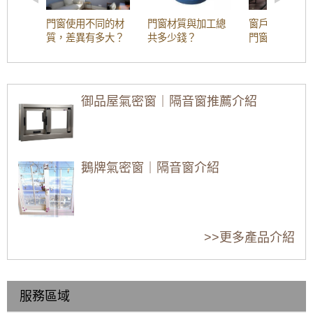
【泰山鐵窗】推射式氣密隔音窗搭配隱藏式摺
門窗使用不同的材
門窗材質與加工總
窗戶材質解析
疊紗窗，解決舊紗窗鬆動掉落問題。歡迎詢問
質，差異有多大？
共多少錢？
門窗為什麼會
價格
塑鋼門窗？
【板橋隔音窗】舊式落地窗氣密性弱，氣密窗
加強隔音氣密，窗戶不漏氣阻風效果好！
御品屋氣密窗｜隔音窗推薦介紹
氣密窗配綠半反射玻璃，防日曬戶外看不到室
客廳落地窗可以怎
落地窗優點與缺點
氣密窗樣式有哪些
內兼顧隱私，舊屋裝修窗戶提升出租率
麼設計？看看別人
有哪些？安裝落地
種類？氣密窗設計
的落地窗款式設計
窗設計尺寸要注意
款式介紹
【大園鋁門窗】陽台加窗戶尺寸規格難找？氣
吧！
哪些事？
密窗尺寸客製化梯形面積也能施工，讓陽台也
鵝牌氣密窗｜隔音窗介紹
防風防雨。免費估價
【木頭窗戶改造】舊木窗窗框受潮發霉大改
高樓層窗戶安裝要
窗戶有哪些材質？
陽台落地窗要怎麼
造！改裝推射式氣密窗，高氣密高水密解決漏
如何確保安全？
不同材質的窗戶適
設計樣式，才能兼
水灌風問題。歡迎詢價
金縷屋氣密窗｜隔音窗介紹
合用在什麼地方？
顧採光跟隱私？
>>更多產品介紹
【北投鋁門窗】舊鋁窗改造翻新，改裝推射型
隔音窗搭配5mm光玻璃，改善高樓風切聲
【陽台裝窗戶】加裝氣密窗，隔離冷風從後陽
服務區域
錦鋐氣密窗｜隔音窗介紹
台灌入讓家裡