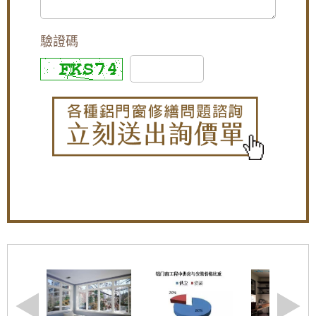
迎詢問價格
【大溪鋁門窗維修】舊窗框變形開窗戶不順，
驗證碼
安裝隔音氣密窗，採鋁窗包框乾式施工法
【平鎮鋁門窗】裝氣密窗防噪隔音改善高樓窗
戶風切聲，隔音窗搭配三段式加壓把手，開關
更省力。
【中和鋁門窗推薦】改裝氣密窗與三合一通風
門，氣密提升隔音效果且防止滲水
【蘆竹隔音窗歡迎詢價】安裝隔音窗隔絕雨水
打在遮雨棚的噪音
【板橋氣密隔音窗推薦】改裝氣密窗玻璃使用
8mm採光玻璃，增加窗戶隔音效果，歡迎詢問
價格
【三峽鋁門窗推薦】窗戶隔音效果差？改裝氣
密窗提升窗戶隔音能力。歡迎來電詢問價格
【鐵路旁隔音】鐵軌旁火車噪音大，陽台加裝
氣密窗，有效隔絕火車噪音與風沙