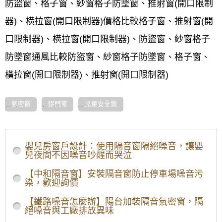
防盜窗、格子窗、紗窗格子防墜窗、推射窗(開口限制
器)、橫拉窗(開口限制器)價格比較格子窗、推射窗(開
口限制器)、橫拉窗(開口限制器)、防盜窗、紗窗格子
防墜窗通風比較防盜窗、紗窗格子防墜窗、格子窗、
橫拉窗(開口限制器)、推射窗(開口限制器)
氣密窗
鋁門窗
兒童安全鎖
推薦使用氣密窗品牌:
正新官網,錦鋐官網,鵝牌官網,御品屋,創紀元,ykk官網,
大同官網
太天官網,力霸官網,大同官網,九州官網,DK官網,大和賞
嬰兒房窗戶設計：使用隔音窗隔絕噪音，讓嬰
官網等鋁窗品牌評比
兒夜間不因噪音吵醒而哭泣
info/prevent-drop-windows
【中和隔音窗】安裝隔音窗防止停車場噪音污
染，歡迎詢價
【鐵路噪音怎麼辦】陽台加裝隔音氣密窗，隔
絕噪音與工廠排放異味