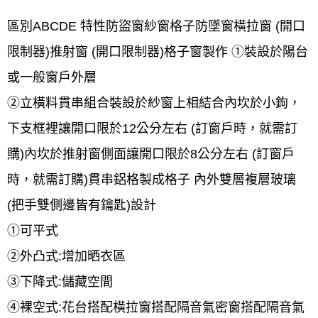
區別ABCDE 特性防盜窗紗窗格子防墜窗橫拉窗 (開口
限制器)推射窗 (開口限制器)格子窗製作 ①裝設於陽台
或一般窗戶外層
②立橫料貫串組合裝設於紗窗上相結合內坎於小鉤，
下支框裡讓開口限於12公分左右 (訂窗戶時，就需訂
購)內坎於推射窗側面讓開口限於8公分左右 (訂窗戶
時，就需訂購)貫串鋁格製成格子 內外雙層複層玻璃
(把手雙側邊皆有鑰匙)設計
①可平式
②外凸式:增加晒衣區
③下降式:儲藏空間
④裸空式:花台搭配橫拉窗搭配隔音氣密窗搭配隔音氣