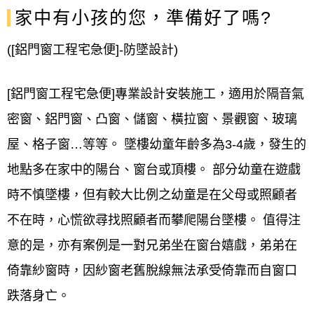
家中有小孩的您，準備好了嗎?
([鋁門窗工程宅急便]-防墜設計)
[鋁門窗工程宅急便]專業設計安裝施工，適用於隔音氣
密窗、鋁門窗、凸窗、儲窗、橫拉窗、景觀窗、玻璃
屋、格子窗…等等。 墜樓幼童年齡多為3-4歲，發生的
地點多在家中的陽台、窗台或頂樓。 部分幼童在遊戲
時不慎墜樓，但有較大比例之幼童是在父母或照顧者
不在時，心慌欲尋找照顧者而攀爬陽台墜樓。 值得注
意的是，亦有案例是一對兄弟坐在窗台嬉戲，弟弟在
倚靠紗窗時，因紗窗老舊脫線無法承受倚靠而自窗口
跌落身亡。