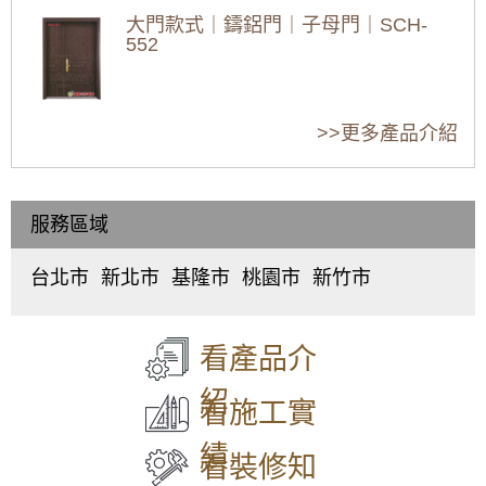
缺點、維修保養，
缺點、維修保養，
缺點、維修保養，
測試淋浴拉門滑軌：
確認滑軌順暢，無卡頓。
大門款式｜鑄鋁門｜子母門｜SCH-
新竹新豐專業丈量
新竹湖口專業丈量
新竹芎林專業丈量
【土城鋁門窗推薦】推射窗使用氣密窗搭配隱
定期淋浴拉門清潔：
定期清潔玻璃、滑軌和五金配
552
估價
估價
估價
形式紗窗，防颱解決窗戶漏風漏水問題，歡迎
件，保持清潔。
台北北投區淋浴拉門保養全攻略
來電詢問價格
2026新竹竹東鋁門
2026新竹竹北鋁門
2026新竹鋁門窗推
窗推薦：40年師傅
窗推薦：40年師傅
薦：40年師傅工法
更換銹鐵窗，改用有安全逃生門的鋁合金鐵窗
淋浴拉門保養是浴室中不可或缺的一部分，定期保養
大門款式｜鑄鋁門｜子母門｜SCH-
工法 | 隔音窗、氣
工法 | 隔音窗、氣
| 隔音窗、氣密窗安
>>更多產品介紹
作為防盜窗，增加住宅安全性
能延長其使用壽命，保持浴室清潔美觀。以下提供詳
551
密窗安裝、維修、
密窗安裝、維修、
裝、維修、免費估
細的保養步驟，讓您的淋浴門煥然一新。
免費估價全攻略
免費估價全攻略
價全攻略 (鋁門窗
【汐止鋁門窗推薦】安裝氣密窗搭配安全玻璃
日常清潔
(鋁門窗工程宅急
(鋁門窗工程宅急
工程宅急便)
與階梯式窗框排水設計，減少高樓窗戶風切聲
每周清潔：
使用溫和的中性清潔劑，搭配柔軟的布或
海綿，輕輕擦拭玻璃表面和框架。
便)
便)
服務區域
大門款式｜鑄鋁門｜子母門｜SCH-
避免積水：
淋浴後立即用乾布或刮水器擦乾門上的水
一樓隱私低庭院嬉鬧聲吵雜，拆除舊窗戶更換
550
漬，減少水垢形成。
氣密窗搭配雲霞玻璃，免窗簾防窺視提升隱私
清潔門軌：
定期使用軟毛刷或舊牙刷清潔門軌，並塗
台北市
新北市
基隆市
桃園市
新竹市
中
板
仁
桃
東
抹潤滑劑，保持門滑順。
【泰山鋁門窗】舊廠房更換窗戶，安裝新窗戶
正
橋
愛
園
區
、
特殊材質保養
使用隔音窗，氣密性好防噪防塵防漏水
區
、
區
、
區
、
區
、
北
玻璃門：
可使用玻璃清潔劑或白醋清潔，定期打蠟增
大門款式｜鑄鋁門｜子母門｜SCH-
大
中
中
中
區
、
加光澤。
549
看產品介
【防盜鋁門窗裝修推薦】陽台加裝鋁合金鐵窗
同
和
正
壢
香
鋁合金/
不鏽鋼框架：
避免使用酸性或研磨性清潔劑，
與雨遮延伸陽台空間，鐵窗含安全逃生窗設計
區
、
區
、
區
、
區
、
山
以免損傷表面。
紹
兼顧防盜與安全
中
永
信
平
區
看施工實
塑膠/
壓克力材質：
使用中性清潔劑即可，避免使用刺
山
和
義
鎮
激性清潔劑。
大門款式｜鑄鋁門｜子母門｜SCH-
凸窗推薦｜陽台加裝凸窗搭配採光罩，凸窗使
區
、
區
、
區
、
區
、
預防保養
績
548
用氣密隔音窗。歡迎詢問價格
松
新
中
八
看裝修知
安裝止水條：
防止水流到門外，減少清潔頻率。
山
莊
山
德