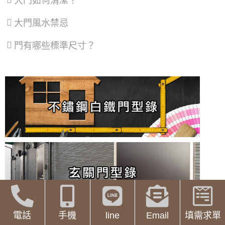
大門如何清潔？
準確。
氣密窗，有效隔絕火車噪音與風沙
大門款式｜鑄鋁門｜子母門｜SCH-
安裝前，將測量數據與所選購的淋浴拉門規格再次核
535
對，以確保尺寸合適。
大門風水禁忌
【隔音窗安裝推薦】雙層窗結構，讓窗戶隔音
評估使用需求和浴室空間大小，來選擇適合哪款淋浴
效果加倍，隔絕冷氣馬達聲，小嬰兒不哭了！
拉門型～ 一般來說安裝淋淋浴拉門，淋浴空間最好至
門有哪些標準尺寸？
少要80*80cm以上，進出和轉身才不會太壓迫! 如果家
【三重鋁門窗】陽台防墜落，加裝鋁合金鐵窗
大門款式｜鑄鋁門｜單玄關門｜內玄關
中有長輩或是會幫小孩洗澡，建議至少100*100cm以
提升安全性，歡迎來電詢問鐵窗價格
門｜SCH-541
上才會比較適合安裝
淋淋浴拉門玻璃材質為8mm強化玻璃或5+5mm膠合玻
【泰山鐵窗】推射式氣密隔音窗搭配隱藏式摺
璃， 樣式有清透、噴砂、茶色、灰色可選擇。 另外也
疊紗窗，解決舊紗窗鬆動掉落問題。歡迎詢問
有提供防爆膜，強化玻璃本身不容易破裂，加貼防爆
價格
大門款式｜鑄鋁門｜單玄關門｜內玄關
膜是預防萬一破裂時，碎片不會四處噴濺，還是能固
門｜SCH-540
定在門板上，當下能避免被玻璃割傷。
【板橋隔音窗】舊式落地窗氣密性弱，氣密窗
-----------------------------------------------------------------------
加強隔音氣密，窗戶不漏氣阻風效果好！
----
台北北投區淋浴拉門線上估價服務如何
氣密窗配綠半反射玻璃，防日曬戶外看不到室
大門款式｜鋼木門｜子母門｜SCH-
使用？
內兼顧隱私，舊屋裝修窗戶提升出租率
533
挑選淋浴拉門樣式：依照不同需求(住宅、商業空間)，
【三重鋁門窗推薦】舊廠房紗窗破動，全面維
透過我們的淋浴門、淋浴拉門、浴室拉門、乾式分離
修更換，紗窗維修尺寸客製化丈量
拉門、無框淋浴拉門、有框淋浴拉門、浴室折疊門、
大門款式｜鋼木門｜子母門｜SCH-
玻璃淋浴拉門、PS板淋浴拉門、一字型淋浴拉門、L
【新式紗窗紗門樣式】隱形紗窗、隱形紗門隱
532
型淋浴拉門、圓弧型淋浴拉門、五角型淋浴拉門、缸
藏式摺疊設計好開啟不費力
上淋浴拉門、浴室推拉門線上目錄，挑選出您喜愛的
電話
手機
line
Email
填需求單
淋浴拉門款式。