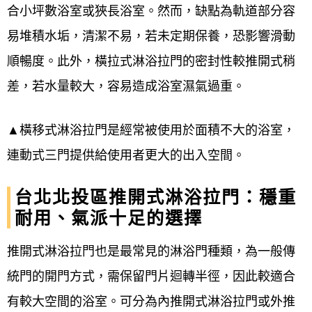
合小坪數浴室或狹長浴室。然而，缺點為軌道部分容
是否該換了，防水膠條使用多年硬化變質、
易堆積水垢，清潔不易，若未定期保養，恐影響滑動
泛黃卡垢、氧化發霉，別再猶豫了!!!
順暢度。此外，橫拉式淋浴拉門的密封性較推開式稍
趕快聯絡我們更換，讓您的浴室煥然一新吧~
差，若水量較大，容易造成浴室濕氣過重。
【 無框式淋浴拉門防水膠條 】
▲橫移式淋浴拉門是經常被使用於面積不大的浴室，
一字型淋浴門8mm / 一固一門開門式
連動式三門提供給使用者更大的出入空間。
特價優惠一組門只要$1899元
台北北投區推開式淋浴拉門：穩重
耐用、氣派十足的選擇
(多組可再享優惠)
推開式淋浴拉門也是最常見的淋浴門種類，為一般傳
更換項目如置頂文章照片防水壓條*4條
統門的開門方式，需保留門片迴轉半徑，因此較適合
高度限定200cm以內
有較大空間的浴室。可分為內推開式淋浴拉門或外推