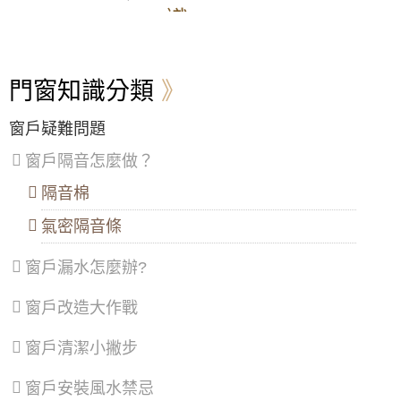
選擇耐用材質：
強化玻璃、不鏽鋼等材質更耐用。
區
、
區
、
區
、
區
、
【中壢鋁門窗推薦】舊窗戶開關脫軌改裝御品
識
保持通風：
淋浴後保持浴室通風，減少濕氣。
大
五
安
楊
屋隔音落地窗，使用噴砂玻璃防透視。
注意事項
安
股
樂
梅
大門款式｜鑄鋁門｜子母門｜SCH-
避免使用粗糙材質：
清潔時避免使用鋼絲球或粗糙的
區
、
區
、
區
、
區
、
547
【蘆洲鋁門窗推薦】安裝隔音氣密窗降低噪
刷子，以免刮傷表面。
萬
泰
七
蘆
音，讓嬰兒一夜好眠，使用半反射玻璃遮光兼
避免使用漂白水：
漂白水會損害表面，應盡量避免。
門窗知識分類
華
山
堵
竹
顧隱私。歡迎詢價。
定期檢查：
定期檢查五金配件，如有鬆動或損壞，及
區
、
區
、
區
、
區
、
時更換。
信
林
暖
大
高樓窗戶風聲大，客製化窗戶高度寬度，搭配
窗戶疑難問題
大門款式｜鑄鋁門｜子母門｜SCH-
小提醒：
不同材質的淋浴門保養方式略有不同，請根
義
口
暖
溪
膠合安全玻璃與小拉窗設計防止孩童墜樓，歡
546
據您的淋浴門材質選擇合適的清潔劑和保養方法。
區
、
區
、
區
區
、
迎詢問價格
窗戶隔音怎麼做？
台北北投區
淋浴拉門維修，讓浴室煥然
士
三
龍
一新！
林
重
潭
隔音棉
【大溪鋁門窗維修】舊窗框變形開窗戶不順，
區
、
區
、
區
、
安裝隔音氣密窗，採鋁窗包框乾式施工法
大門款式｜鑄鋁門｜子母門｜SCH-
北
蘆
龜
淋浴拉門維修是指對淋浴門進行的維護和修理工作，
氣密隔音條
545
投
洲
山
包括包括滑軌滑輪更換、淋浴拉門卡住脫軌、防水膠
【基隆鋁門窗推薦】落地門窗採用隔音落地
區
、
區
、
區
、
條老化、玻璃破裂、更換門把手、調整門鉸鍊，解決
門，有效阻絕高樓風切聲
窗戶漏水怎麼辦?
內
土
大
淋浴拉門漏水、五金鬆脫等問題，造成居家環境的困
湖
城
園
擾。我們的專業團隊提供淋浴拉門維修服務，從軌道
【平鎮鋁門窗】裝氣密窗防噪隔音改善高樓窗
大門款式｜鑄鋁門｜子母門｜SCH-
區
、
區
、
區
、
清潔、潤滑，到零件滑輪更換、PS板玻璃修復，都能
窗戶改造大作戰
戶風切聲，隔音窗搭配三段式加壓把手，開關
543
南
樹
觀
為您量身打造最完善的解決方案。無論是老舊拉門的
更省力。
港
林
音
翻新，或是新裝拉門的調整，都能讓您的浴室煥然一
窗戶清潔小撇步
區
、
區
、
區
、
新，享受舒適的沐浴時光。立即諮詢，找回浴室的完
【中和鋁門窗推薦】改裝氣密窗與三合一通風
文
三
新
美狀態！
門，氣密提升隔音效果且防止滲水
山
峽
屋
常見的淋浴拉門問題與解決方案：
大門款式｜鑄鋁門｜子母門｜SCH-
窗戶安裝風水禁忌
區
區
、
區
、
淋浴拉門滑軌卡住脫軌：
水垢累積、軌道滑輪損壞是
542