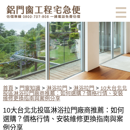
有鋁門窗的結露、隔熱、隔音問
題？找我們就對了！估價專線
0800-707-808
10大台北北投區淋浴拉門廠商推
薦：如何選購？價格行情、安裝
維修更換指南與案例分享
首頁
>
門窗知識
>
淋浴拉門
>
淋浴拉門
>
10大台北北
投區淋浴拉門廠商推薦：如何選購？價格行情、安裝
維修更換指南與案例分享
10大台北北投區淋浴拉門廠商推薦：如何
選購？價格行情、安裝維修更換指南與案
例分享