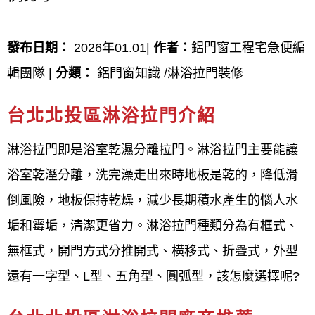
雙向淋浴拉門,淋浴拉門軌道,淋浴拉門上軌,品亮衛浴,
發布日期：
2026年01.01|
作者：
鋁門窗工程宅急便編
淋浴門內外開,淋浴門改外推,浴室滑門,品亮國際股份
輯團隊 |
分類：
鋁門窗知識 /淋浴拉門裝修
有限公司
台北北投區 淋浴拉門,台北北投區 淋浴門,台
台北北投區淋浴拉門介紹
北北投區 乾濕分離,台北北投區 淋浴拉門推薦,台北北
投區 淋浴拉門價格,台北北投區 淋浴拉門安裝,台北北
淋浴拉門即是浴室乾濕分離拉門。淋浴拉門主要能讓
投區 淋浴拉門尺寸,台北北投區 淋浴拉門玻璃,台北北
浴室乾溼分離，洗完澡走出來時地板是乾的，降低滑
投區 淋浴拉門樣式,台北北投區 淋浴拉門廠商,台北北
倒風險，地板保持乾燥，減少長期積水產生的惱人水
投區 淋浴拉門ptt,台北北投區 淋浴拉門dcard,台北北投
垢和霉垢，清潔更省力。淋浴拉門種類分為有框式、
區 浴室拉門,台北北投區 淋浴門價格,台北北投區 淋浴
無框式，開門方式分推開式、橫移式、折疊式，外型
門推薦,台北北投區 淋浴門安裝,台北北投區 淋浴拉門
還有一字型、L型、五角型、圓弧型，該怎麼選擇呢?
施工,台北北投區 淋浴門廠商,台北北投區 淋浴門尺寸,