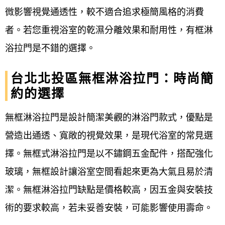
微影響視覺通透性，較不適合追求極簡風格的消費
不鏽鋼淋浴拉門
者。若您重視浴室的乾濕分離效果和耐用性，有框淋
台北北投區淋浴拉門宅急便 電話
浴拉門是不錯的選擇。
0800-707-808 (浴室淋浴拉門、浴
室設備空間規劃）
台北北投區無框淋浴拉門：時尚簡
我們專營乾溼分離-浴室淋浴拉門、衛浴設備相關服務
約的選擇
各種款式的拉門安裝、維修、更換膠條 師傅已有40年
無框淋浴拉門是設計簡潔美觀的淋浴門款式，優點是
的資歷，經驗豐富 師傅自己接案子，服務專業、態度
營造出通透、寬敞的視覺效果，是現代浴室的常見選
有禮；溝通親切，收費也合理 。且會依照業主需求提
擇。無框式淋浴拉門是以不鏽鋼五金配件，搭配強化
供建議，很棒 ！
玻璃，無框設計讓浴室空間看起來更為大氣且易於清
潔。無框淋浴拉門缺點是價格較高，因五金與安裝技
台北北投區淋浴門安裝更換案例：
術的要求較高，若未妥善安裝，可能影響使用壽命。
地點：台北市北投區中央北路 台北市北投區