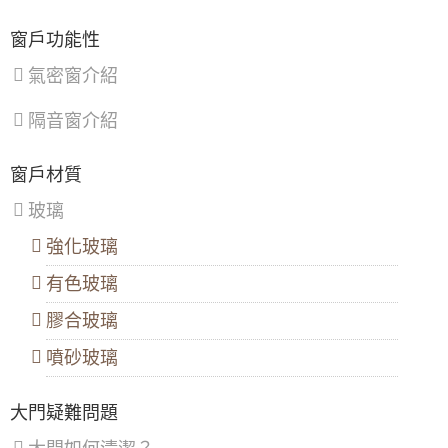
【淡水氣密窗】美髮業店面門安裝落地玻璃門
鶯
復
常見原因。可以仔細清潔軌道，必要時軌道滑輪更換
（免費丈量與價格諮詢）
歌
興
零件，讓拉門恢復順暢。
窗戶功能性
區
、
區
淋浴拉門防水
膠條老化：
防水膠條老化會導致漏水，
【蘆竹隔音窗歡迎詢價】安裝隔音窗隔絕雨水
新
影響浴室乾燥。可以更換新的膠條能有效解決此問
氣密窗介紹
大門款式｜鑄鋁門｜子母門｜SCH-
打在遮雨棚的噪音
店
題。
539
區
、
淋浴拉門五金鬆脫：
螺絲鬆動、把手脫落會影響拉門
隔音窗介紹
淡
【新竹鋁門窗推薦】隔音推射窗提升隔音，降
的穩定性。可以將五金零件緊固，確保安全。
水
低馬路邊噪音傷害。隱形式摺紗窗預防小貓於
淋浴拉門玻璃破裂：
外力撞擊或熱脹冷縮可能導致玻
區
、
開窗時跳出。歡迎來電詢價。
璃破裂。可以更換新的玻璃能恢復拉門的完整性。
大門款式｜鑄鋁門｜子母門｜SCH-
窗戶材質
八
台北北投區
淋浴拉門尺寸如何測量？
538
里
【板橋氣密隔音窗推薦】改裝氣密窗玻璃使用
玻璃
區
、
8mm採光玻璃，增加窗戶隔音效果，歡迎詢問
測量淋浴拉門尺寸時，您需要準備捲尺、水平儀和
汐
價格
筆。
強化玻璃
止
測量安裝位置：
測量安裝位置的淨高和淨寬，並記錄
區
、
大門款式｜鑄鋁門｜子母門｜SCH-
陽台門開了通風卻又怕小偷溜進來，三合一通
下數值。
有色玻璃
深
537
風門，通風、防蚊、防盜，一次搞定！
檢查地面平整度：
使用水平儀檢查地面是否水平，若
坑
不平整，可透過墊高或修整地板的方式處理。
區
膠合玻璃
測量門檻高度：
測量門檻的高度，以便選購合適高度
【三峽鋁門窗推薦】窗戶隔音效果差？改裝氣
的淋浴拉門。
密窗提升窗戶隔音能力。歡迎來電詢問價格
噴砂玻璃
檢查牆面平整度：
檢查牆面是否平整，若不平整，則
大門款式｜鑄鋁門｜子母門｜SCH-
建議選擇可調整尺寸的淋浴拉門，或請專業人士進行
536
【陽台雨遮設計】遮雨棚鋁合金鐵窗雙管齊
現場評估。
下，增加可用空間解決陽台潑雨積水問題
大門疑難問題
測量時務必保持捲尺拉直，避免產生誤差。建議您在
多個位置進行測量，並取平均值，以確保測量數據更
【鐵路旁隔音】鐵軌旁火車噪音大，陽台加裝