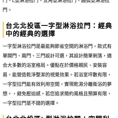
門、L型淋浴拉門、五角型淋浴拉門、圓弧型淋浴拉
專業客製化 #台北北投區 專業師傅施工 #台
門。
北北投區 淋浴拉門維修宅急便 #台北北投區
台北北投區一字型淋浴拉門：經典
安全強化玻璃 #台北北投區 衛浴設備 #台北
中的經典的選擇
北投區 防水條 #台北北投區 膠條 #台北北投
區 磁條 #台北北投區 檔水條 #台北北投區 淋
一字型淋浴拉門是最能夠節省空間的淋浴門，款式有
浴拉門防水條 #台北市北投區中央北路 #福典
單開門、兩門、三門設計可選，其設計簡單俐落，適
建設-福林國典社區
合大多數的浴室格局。優點在於價格親民、安裝容
易，能營造乾淨整潔的視覺效果。若浴室坪數有限，
一字型拉門能有效利用空間，實現乾濕分離衛浴的夢
想。，避免壓迫感。若您追求簡約風格且預算有限，
一字型拉門是不錯的選擇。