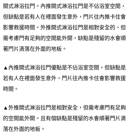
服務範圍-大台北地區
開式淋浴拉門。內推開式淋浴拉門是不佔浴室空間，
但缺點是若有人在裡面發生意外，門片往內推卡住會
(偏遠地區、山區、基隆、桃園、新竹皆有服
影響救援時間。外推開式淋浴拉門是相對安全的，但
務請另洽詢)
需考慮門有足夠的空間能外開，缺點是殘留的水會順
台北北投區 公司行號保證專業師傅施工，資
著門片滴落在外面的地板。
歷超過四十年
▲內推開式淋浴拉門優點是不佔浴室空間，但缺點是
貼心服務● 您也可以買材料回去自行DIY($省
若有人在裡面發生意外，門片往內推卡住會影響救援
更多)，享受DIY的樂趣，不用擔心，不懂我
時間。
們會專業教學，買整組送裁剪小工具， 想詢
問材料DIY的客戶可以加Line詢問規格及安裝
▲外推開式淋浴拉門是相對安全，但需考慮門有足夠
教學
的空間能外開。且有個缺點是殘留的水會順著門片滴
落在外面的地板。
電話洽詢 0800-707-808