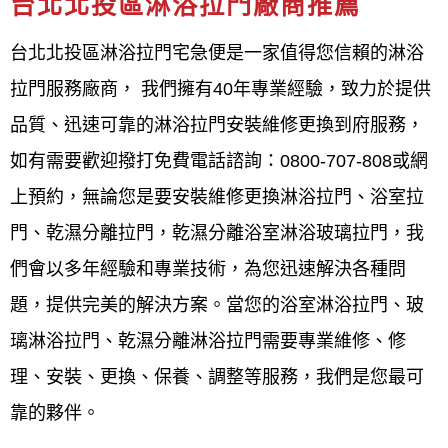
台北北投區淋浴拉門廠商推薦
台北北投區 淋浴門材質,台北北投區 淋浴門樣式,台北
北投區 淋浴門玻璃,台北北投區 淋浴門五金,台北北投
台北北投區淋浴拉門宅急便是一家值得您信賴的淋浴
區 淋浴門拉門,台北北投區 淋浴門推拉門,台北北投區
拉門服務廠商， 我們擁有40年專業經驗，致力於提供
淋浴門浴缸,台北北投區 淋浴門乾濕分離,台北北投區
品質、迅速可靠的淋浴拉門安裝維修更換到府服務，
淋浴門隔間,台北北投區 淋浴門評價,台北北投區 淋浴
如有需要歡迎撥打免費電話諮詢：0800-707-808或網
門品牌,
上預約，無論您是要安裝維修更換淋浴拉門、浴室拉
門、乾濕分離拉門，乾濕分離浴室淋浴玻璃拉門，我
台北北投區淋浴拉門、乾濕分離拉
們會以多年經驗和專業技術，為您迅速解決各種問
門、浴室拉門如何選購？價格材質
題，提供完美的解決方案。當您的浴室淋浴拉門、玻
款式樣式種類安裝維修更換指南
璃淋浴拉門、乾濕分離淋浴拉門需要專業維修、修
10大台北北投區淋浴拉門推薦廠商
理、安裝、更換、保養、調整等服務，我們是您最可
介紹：
靠的夥伴。
台北北投區淋浴拉門宅急便 電話0800-707-808