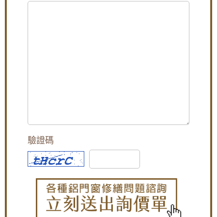
保水平垂直。
陽台窗戶安裝推射式氣密窗，高樓層施工安全
調整門框：
使用水平儀等工具，仔細調整門框，使其
考量另外申請吊車處理。專業施工窗戶平穩不
達到最佳的安裝效果。
歪斜，確實達到防水效果。
步驟5. 安裝淋浴拉門滑軌
固定滑軌：
將滑軌固定在門框上，確保滑軌平順，滑
【台北南港鋁門窗】臥室大面玻璃窗無隱私空
輪能順暢移動。
間，御品屋隔音窗搭配白色膠合玻璃，保有透
步驟6. 安裝淋浴拉門門片
光度兼隱私
吊掛門片：
將淋浴門的玻璃門片或塑膠門片吊掛在滑
軌上。
[永和鋁門窗推薦]永和氣密窗，施工低樓層使用
調整門片：
調整門片的上下位置，確保門片與滑軌緊
隔音窗，降低室外人聲與冷氣噪音的影響小孩
密結合。
讀書，冬天有效隔絕冷風
步驟7. 安裝淋浴拉門五金配件，如：把手、滑輪等
安裝把手：
將把手固定在門片上，方便開關。
【廚房門維修】改造廚房陽台門，更換不鏽鋼
安裝滑輪：
將滑輪安裝在門片底部，確保門片滑動順
三合一通風門，增加空氣對流減少悶熱，歡迎
暢。
來電詢價。
步驟8. 淋浴拉門填縫與收尾
驗證碼
填補縫隙：
使用高品質的矽利康填補門框與牆面之間
【修理紗門】更換隱藏式摺疊紗窗，老舊紗窗
的縫隙，以及玻璃與門框之間的縫隙，確保防水效
門脫軌難拉，摺疊紗門伸縮自如,防蚊不佔空間
果。
效果好
步驟9. 淋浴拉門清潔與檢查
清潔表面：
用乾淨的軟布擦拭淋浴門的表面，清除安
【楊梅鋁門窗推薦】小偷別來！加裝不鏽鋼防
裝過程中留下的指紋或污漬。
盜、防撬的雙玄關鐵門，房屋安全性大大提
檢查功能：
檢查淋浴門的開關是否順暢，滑輪是否卡
升！歡迎詢問價格。
住，確保所有功能正常。