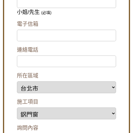
APC板（壓克力聚合物板）是一種新型的塑膠淋浴拉
【泰山隔音窗】浴室窗戶使用氣密窗，窗戶使
門材質，具有極佳的耐候性、耐腐蝕性，且表面光滑
用搭雲霞玻璃，透光不透視
小姐/先生
(必填)
亮麗，質感高檔。APC板的硬度和韌性遠優於BPS
板，不易變形，且不易滋生細菌，非常適合對浴室品
【泰山氣密窗】外推窗加紗窗有解！搭配隱形
電子信箱
質要求較高的消費者。然而，APC板的價格較高，屬
紗窗，使用推射窗不用怕蚊蟲
於高端產品。
台北北投區淋浴門安裝步驟：
【板橋鋁門窗推薦】陽台加裝氣密窗，阻隔冬
天冷風讓室內保持溫暖
步驟1. 丈量淋浴拉門與設計
連絡電話
現場丈量：
專業的安裝人員會到您的浴室進行精確的
廚房門沒紗窗,通風怎麼辦?簡單!帶您了解三合
丈量，包括牆面、地面的尺寸、門洞大小等，以確保
一通風門,連師傅都驚呆了!防盜.通風.防蚊3大功
訂製的淋浴門能完美貼合。
能合一
設計規劃：
根據浴室的格局、個人喜好和預算，與安
裝人員討論淋浴門的款式、材質、五金配件等，選擇
所在區域
【五股鋁門窗】窗戶漏風怎麼辦？推薦使用氣
最適合的方案。
密性更好的氣密窗，防止窗戶漏風。歡迎詢問
步驟2. 拆除舊淋浴拉門(若有)
價格。
拆卸舊門：
若原浴室有舊的淋浴門或浴簾，安裝人員
會先將其拆卸乾淨，並清理殘留的矽利康或污垢。
安裝不鏽鋼防盜外玄關門，氣密落地門，三合
步驟3. 處理淋浴拉門牆面
施工項目
一通風門，防噪音更通風防小偷
牆面清潔：
將牆面上的油汙、灰塵等雜質清理乾淨，
確保安裝面平整。
填補縫隙：
若牆面有裂縫或不平整處，需要先用填縫
陽台鐵窗採光罩施工：舊鐵窗改用鋁合金活動
劑填平，使牆面光滑。
鐵窗，拆除陽台鐵欄杆改裝橫拉式儲藏櫃增加
步驟4. 安裝淋浴拉門框
陽台使用空間
詢問內容
固定門框：
將事先量身訂製的門框固定在牆面上，確