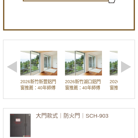
步驟10. 淋浴拉門交接與保固
【樹林鋁門窗】陽台窗戶安裝氣密窗高氣密水
交接：
安裝人員會向您詳細介紹淋浴門的使用方法和
密阻擋雨水噪音，改善大樓夾縫回音。歡迎來
注意事項。
電詢問價格。
保固：
安裝公司通常會提供一定的保固期，以保障您
的權益。
台北北投區淋浴拉門安裝注意事項與建
【蘆洲鋁門窗訂做推薦】裝潢淘汰老舊窗戶，
窗戶改裝隔音氣密窗與採光罩，遮擋雨水阻絕
議
陽光直射
淋浴拉門安裝過程：
【桃園鋁門窗裝修推薦】新房子窗戶採用隔音
施打淋浴拉門矽利康：
使用酸性矽利康，均勻塗抹在
氣密窗防噪音，鋁合金鐵窗加強居家安全
接縫處，確保密封。
調整淋浴拉門門縫：
調整門縫寬度，過寬易漏水，過
樹林氣密窗施工：分離式冷氣壓縮機噪音如何
窄影響開關。
解決？安裝氣密窗提升隔音，有效阻隔冷氣低
固定淋浴拉門門框：
確保門框牢固固定於牆面，避免
頻噪音
鬆動。
2026新竹新豐鋁門
2026新竹湖口鋁門
2026新竹芎
調整淋浴拉門門輪：
確認門輪與軌道吻合，滑動順
窗推薦：40年師傅
窗推薦：40年師傅
窗推薦：40年
淋浴拉門施工：浴室乾濕分離淋浴拉門安裝，
暢。
工法 | 隔音窗、氣
工法 | 隔音窗、氣
工法 | 隔音窗
防止地板溼滑導致滑倒。
淋浴拉門通風與防水：
密窗安裝、維修、
密窗安裝、維修、
密窗安裝、維
預留淋浴拉門通風空間：
上方預留10-15公分空間，確
免費估價全攻略
免費估價全攻略
免費估價全攻
隔音大門推薦｜公寓玄關門改裝隔音玄關門，
保浴室通風良好。
(鋁門窗工程宅急
(鋁門窗工程宅急
(鋁門窗工程宅
氣密效果好加強隔音效果，在家工作不再被噪
加強淋浴拉門防水：
浴室牆面可塗刷防水塗料，加強
大門款式｜防火門｜SCH-903
音打擾
便)
便)
便)
防水效果。
[2026最新]新竹新
[2026最新]新竹湖
[2026最新]新竹芎
淋浴拉門驗收與保養：
豐三合一通風門推
口三合一通風門推
林三合一通風門推
【鋁門窗維修】落地窗脫軌更換雲霞玻璃隔音
檢查淋浴拉門門縫：
確認門縫是否密合，無漏水現
薦：價格行情、優
薦：價格行情、優
薦：價格行情、優
氣密落地窗。歡迎詢問價格
象。