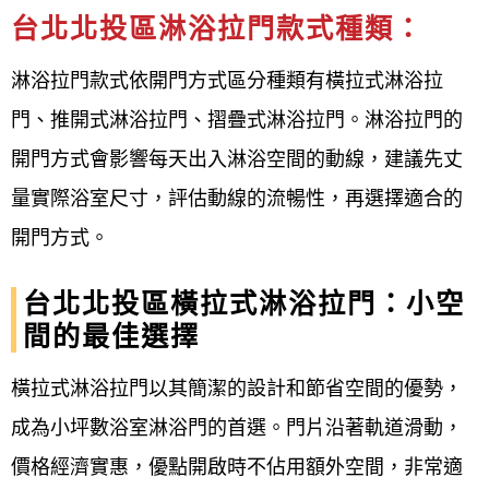
東華街二段
台北北投區淋浴拉門款式種類：
案場：福典建設-福林國典社區
淋浴拉門款式依開門方式區分種類有橫拉式淋浴拉
門、推開式淋浴拉門、摺疊式淋浴拉門。淋浴拉門的
客戶：林先生
開門方式會影響每天出入淋浴空間的動線，建議先丈
施作項目：浴室淋浴拉門更換防水膠條，矽
量實際浴室尺寸，評估動線的流暢性，再選擇適合的
利康割除修補，
開門方式。
規格型式：8mm一字型無框式淋浴門*1樘
台北北投區橫拉式淋浴拉門：小空
8mmL型無框式淋浴門*2樘
間的最佳選擇
浴室淋浴拉門的防水膠條已經泛黃髒污發霉
橫拉式淋浴拉門以其簡潔的設計和節省空間的優勢，
密合度不佳門片重新調整定位。
成為小坪數浴室淋浴門的首選。門片沿著軌道滑動，
價格經濟實惠，優點開啟時不佔用額外空間，非常適
您有沒有檢查一下家裡的淋浴拉門防水膠條