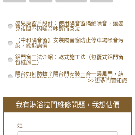
台北北投區淋浴拉門門板材質：
台北北投區強化玻璃淋浴拉門：經典
耐用的首選
嬰兒房窗戶設計：使用隔音窗隔絕噪音，讓嬰
兒夜間不因噪音吵醒而哭泣
強化玻璃淋浴拉門一直以來都是最受歡迎的選擇之
一。其優點在於透明度高、質感佳，能讓浴室空間顯
【中和隔音窗】安裝隔音窗防止停車場噪音污
得更加寬敞明亮。此外，強化玻璃經過特殊處理，具
染，歡迎詢價
有極佳的強度和耐熱性，不易破裂，安全性高。然
而，強化玻璃也有一定的重量，安裝時需要特別注
鋁門窗工法介紹：乾式施工法（包覆式鋁門窗
意。
包框施工）
台北北投區BPS板淋浴拉門：輕巧美
觀的經濟選擇
陽台如何防蚊？陽台門安裝三合一通風門，結
合紗門與防盜門，陽台通風兼顧居家防蚊
>>更多門窗知識
BPS板（壓克力合成板）是一種常見的塑膠淋浴拉門
【陽台遮雨棚設計】避免陽台地板積水，安裝
材質，相較於強化玻璃，BPS板重量較輕，安裝方
雨遮解決陽台潑雨積水問題
便，且價格相對親民。BPS板表面光滑，容易清潔，
且具有多種花色可供選擇，能滿足不同風格的浴室需
我有淋浴拉門維修問題，我想估價
求。不過，BPS板的耐刮性和耐熱性不如強化玻璃，
【鐵路噪音怎麼辦】陽台加裝隔音氣密窗，隔
長期使用可能出現刮痕或變形。
絕噪音與工廠排放異味
台北北投區APC板淋浴拉門：高檔質
【鋁門窗安裝】陽台與窗戶安裝白鐵窗，防止
姓
感的奢華享受的選擇
兒童墜樓