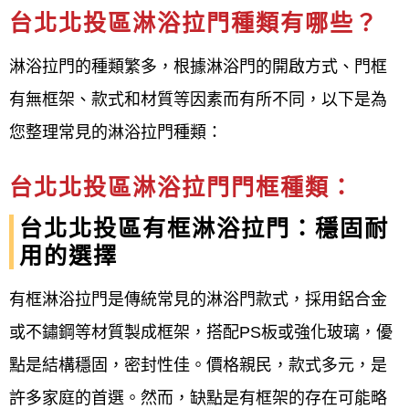
台北北投區淋浴拉門種類有哪些？
有框淋浴拉門
無框淋浴拉門
淋浴拉門的種類繁多，根據淋浴門的開啟方式、門框
橫拉式淋浴拉門
有無框架、款式和材質等因素而有所不同，以下是為
推開式淋浴拉門
您整理常見的淋浴拉門種類：
折疊式淋浴拉門
一字型淋浴拉門
台北北投區淋浴拉門門框種類：
L型淋浴拉門
台北北投區有框淋浴拉門：穩固耐
圓弧型淋浴拉門
用的選擇
五角型淋浴拉門
缸上型淋浴拉門
有框淋浴拉門是傳統常見的淋浴門款式，採用鋁合金
淋浴屏風隔間
或不鏽鋼等材質製成框架，搭配PS板或強化玻璃，優
玻璃淋浴拉門
點是結構穩固，密封性佳。價格親民，款式多元，是
PS板淋浴拉門
許多家庭的首選。然而，缺點是有框架的存在可能略
鋁合金淋浴拉門