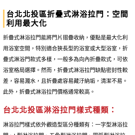
電話洽詢 0952696696
台北北投區折疊式淋浴拉門：空間
利用最大化
E-mail: win82015566@gmail.com
折疊式淋浴拉門能將門片摺疊收納，優點是最大化利
歡迎設計公司、飯店、商旅、房仲、相關業
用浴室空間，特別適合狹長型的浴室或大型浴室，折
者洽談合作~
疊式淋浴門款式多樣，一般多為向內折疊款式，可依
【台北北投區 淋浴拉門維修宅急便/衛浴設
浴室格局選擇。然而，折疊式淋浴拉門缺點密封性較
備】提供客戶完整的規劃及優良的服務。
差，容易濺水，且折疊處容易藏汙納垢，清潔不易。
此外，折疊式淋浴拉門價格通常較高。
台北北投區 淋浴拉門/衛浴設備，更多優惠請
跟我們聯絡！
台北北投區淋浴拉門樣式種類：
#台北北投區 淋浴拉門 #台北北投區 乾濕分
淋浴拉門樣式依外觀造型區分種類有：一字型淋浴拉
離 #台北北投區 無框式淋浴門 #台北北投區