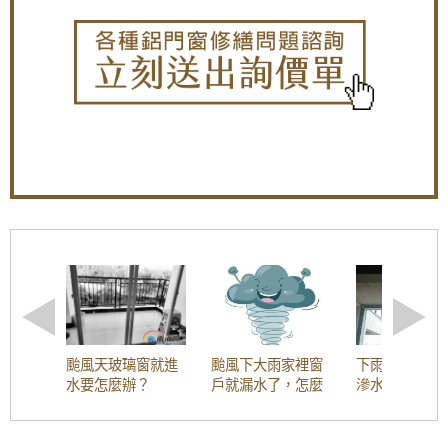
戶風切聲，隔音窗搭配三段式加壓把手，開關
更省力。
【中和鋁門窗推薦】改裝氣密窗與三合一通風
門，氣密提升隔音效果且防止滲水
【蘆竹隔音窗歡迎詢價】安裝隔音窗隔絕雨水
打在遮雨棚的噪音
【板橋氣密隔音窗推薦】改裝氣密窗玻璃使用
8mm採光玻璃，增加窗戶隔音效果，歡迎詢問
價格
【三峽鋁門窗推薦】窗戶隔音效果差？改裝氣
密窗提升窗戶隔音能力。歡迎來電詢問價格
【鐵路旁隔音】鐵軌旁火車噪音大，陽台加裝
氣密窗，有效隔絕火車噪音與風沙
【泰山鐵窗】推射式氣密隔音窗搭配隱藏式摺
颱風天玻璃窗就進
颱風下大雨家裡窗
下雨天陽臺窗
疊紗窗，解決舊紗窗鬆動掉落問題。歡迎詢問
水要怎麼辦？
戶就漏水了，怎麼
滲水漏水怎麼
價格
辦？
陽臺窗戶漏水
原因與解決方
【板橋隔音窗】舊式落地窗氣密性弱，氣密窗