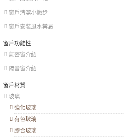
南
樹
觀
港
林
音
【桃園氣密窗推薦】隔音窗施作，解決噪音困
窗戶清潔小撇步
區
、
區
、
區
、
擾。客製化歡迎來電詢問價格
文
三
新
山
峽
屋
窗戶安裝風水禁忌
【台北氣密窗推薦】學區嬉鬧聲擾人，安裝氣
區
區
、
區
、
密窗改善噪音，廚房安裝隔音窗阻絕廚房油
鶯
復
煙。
歌
興
窗戶功能性
區
、
區
【新莊氣密窗推薦】舊式鐵窗換新窗，採用氣
新
氣密窗介紹
密窗，防噪音美觀一次滿足。歡迎來電詢問價
店
格
區
、
隔音窗介紹
淡
水
【內湖鋁門窗推薦】解決高樓風切聲，安裝御
區
、
品屋氣密窗搭配5mm噴砂玻璃，同時隔絕冷氣
窗戶材質
八
噪音。歡迎詢問價格
里
玻璃
區
、
鋁門窗工法介紹：乾式施工法（包覆式鋁門窗
汐
包框施工）
強化玻璃
止
區
、
【新竹鋁門窗推薦】隔音推射窗提升隔音，降
有色玻璃
深
低馬路邊噪音傷害。隱形式摺紗窗預防小貓於
坑
開窗時跳出。歡迎來電詢價。
區
膠合玻璃
【隔音窗安裝推薦】雙層窗結構，讓窗戶隔音