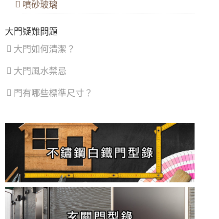
噴砂玻璃
效果加倍，隔絕冷氣馬達聲，小嬰兒不哭了！
鋁門窗推薦｜舊鋁窗翻新換新窗戶，改裝隔音
大門疑難問題
窗採乾式施工，不必動水泥及建物，歡迎來電
詢問尺寸價格
大門如何清潔？
凸窗推薦｜陽台加裝凸窗搭配採光罩，凸窗使
用氣密隔音窗。歡迎詢問價格
大門風水禁忌
【泰山氣密窗】外推窗加紗窗有解！搭配隱形
門有哪些標準尺寸？
紗窗，使用推射窗不用怕蚊蟲
【三重鋁門窗推薦】舊廠房紗窗破動，全面維
修更換，紗窗維修尺寸客製化丈量
【新式紗窗紗門樣式】隱形紗窗、隱形紗門隱
藏式摺疊設計好開啟不費力
【紗窗維修】隱形紗窗折疊式紗窗取代舊紗窗
【桃園氣密窗】推薦陽台安裝氣密凸窗。延伸
空間且隔音效果佳，歡迎來電詢問價格
【新莊紗窗】舊紗窗改裝隱形摺疊式紗窗，防