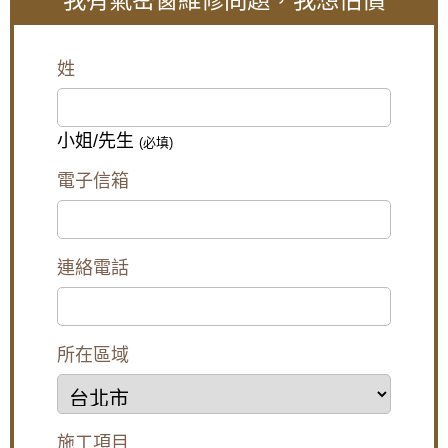
我有氣密窗維修問題，我想估價
【五股鋁門窗】窗戶漏風怎麼辦？推薦使用氣
密性更好的氣密窗，防止窗戶漏風。歡迎詢問
價格。
姓
陽台窗戶安裝推射式氣密窗，高樓層施工安全
考量另外申請吊車處理。專業施工窗戶平穩不
歪斜，確實達到防水效果。
小姐/先生
(必填)
【台北南港鋁門窗】臥室大面玻璃窗無隱私空
間，御品屋隔音窗搭配白色膠合玻璃，保有透
電子信箱
光度兼隱私
【樹林鋁門窗】陽台窗戶安裝氣密窗高氣密水
密阻擋雨水噪音，改善大樓夾縫回音。歡迎來
電詢問價格。
連絡電話
【桃園鋁門窗裝修推薦】新房子窗戶採用隔音
氣密窗防噪音，鋁合金鐵窗加強居家安全
所在區域
樹林氣密窗施工：分離式冷氣壓縮機噪音如何
解決？安裝氣密窗提升隔音，有效阻隔冷氣低
頻噪音
【土城鋁門窗推薦】推射窗使用氣密窗搭配隱
施工項目