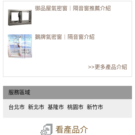
加強隔音氣密，窗戶不漏氣阻風效果好！
御品屋氣密窗｜隔音窗推薦介紹
氣密窗配綠半反射玻璃，防日曬戶外看不到室
四個常見窗戶漏水
氣密窗選購指南2：
氣密窗選購指南1：
內兼顧隱私，舊屋裝修窗戶提升出租率
的原因與解決辦法
氣密窗有哪些優點
氣密窗跟普通的鋁
缺點？購買時要如
窗有什麼分別不
【大園鋁門窗】陽台加窗戶尺寸規格難找？氣
何挑選？
同？
密窗尺寸客製化梯形面積也能施工，讓陽台也
鵝牌氣密窗｜隔音窗介紹
防風防雨。免費估價
【木頭窗戶改造】舊木窗窗框受潮發霉大改
窗戶施工：要怎麼
安裝器密窗就不會
漏水問題解決方案
造！改裝推射式氣密窗，高氣密高水密解決漏
施工才能避免窗戶
漏水漏風嗎？窗框
推薦｜颱風季節，
水灌風問題。歡迎詢價
金縷屋氣密窗｜隔音窗介紹
漏水？
防水施工品質也會
窗戶開始漏水滲水
>>更多產品介紹
影響水密效果
怎麼辦？
【北投鋁門窗】舊鋁窗改造翻新，改裝推射型
隔音窗搭配5mm光玻璃，改善高樓風切聲
【陽台裝窗戶】加裝氣密窗，隔離冷風從後陽
服務區域
錦鋐氣密窗｜隔音窗介紹
台灌入讓家裡
台北市
新北市
基隆市
桃園市
新竹市
【士林鋁門窗】鋁門窗生鏽腐蝕怎麼辦？更換
中
板
仁
桃
東
氣密隔音鋁門窗，解決漏水煩惱！
正
橋
愛
園
區
、
區
、
區
、
區
、
區
、
北
正新氣密窗｜隔音窗推薦介紹
【萬華鋁門窗】高樓風切聲，窗型冷氣噪音如
大
中
中
中
區
、
看產品介
何解決？加裝氣密窗，隔音效果up up。氣密窗
同
和
正
壢
香