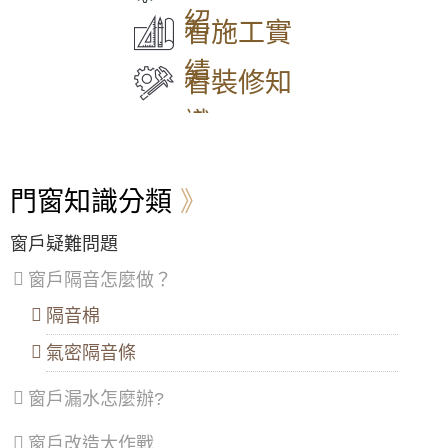
安裝歡迎來電詢問價格。
區
、
區
、
區
、
區
、
山
紹
中
永
信
平
區
看施工實
【大同氣密窗】氣密窗使用5+5膠合玻璃增強
山
和
義
鎮
隔音效果，有效降低噪音，歡迎詢問價格
區
、
區
、
區
、
區
、
績
松
新
中
八
看裝修知
山
莊
山
德
【三峽氣密窗】噪音擾人！陽台加裝5mm光玻
區
、
區
、
區
、
區
、
璃氣密隔音窗，晚上不再吵得睡不著
識
大
五
安
楊
安
股
樂
梅
【士林鋁門窗】洗衣機放室內低頻噪音如何改
區
、
區
、
區
、
區
、
善？加裝氣密隔音窗雙層窗搭配綠半反膠合透
萬
泰
七
蘆
明玻璃
門窗知識分類
華
山
堵
竹
區
、
區
、
區
、
區
、
【三重氣密窗】改善窗戶風切聲問題，加裝氣
信
林
暖
大
密隔音窗，降低風切擾人噪音
窗戶疑難問題
義
口
暖
溪
區
、
區
、
區
區
、
窗戶隔音怎麼做？
【窗戶玻璃更換】一樓舊式鋁窗透風滲水干擾
士
三
龍
睡眠，採用膠合白膜玻璃氣密窗，加裝兒童安
林
重
潭
隔音棉
全鎖防墜樓意外
區
、
區
、
區
、
北
蘆
龜
氣密隔音條
【台北鋁門窗】安裝隔音氣密窗減少洗衣機馬
投
洲
山
達轉動低頻噪音，改善睡眠品質
區
、
區
、
區
、
窗戶漏水怎麼辦?
內
土
大
【淡水鋁門窗推薦】傳統鋁門窗改裝氣密窗，
湖
城
園
採用5+5光膜膠合安全玻璃，乾式施工，防水
區
、
區
、
區
、
窗戶改造大作戰
隔音效果好。