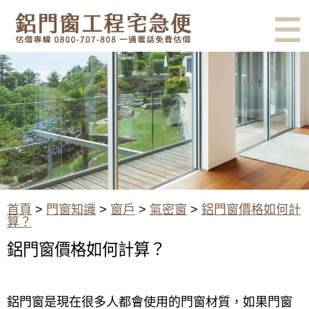
有鋁門窗的結露、隔熱、隔音問
題？找我們就對了！估價專線
0800-707-808
鋁門窗價格如何計算？
首頁
>
門窗知識
>
窗戶
>
氣密窗
>
鋁門窗價格如何計
算？
鋁門窗價格如何計算？
鋁門窗是現在很多人都會使用的門窗材質，如果門窗