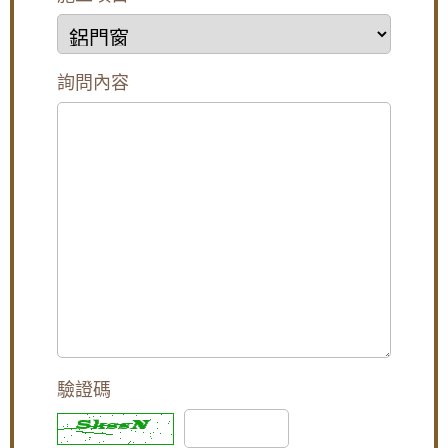
形式紗窗，防颱解決窗戶漏風漏水問題，歡迎
來電詢問價格
【汐止鋁門窗推薦】安裝氣密窗搭配安全玻璃
與階梯式窗框排水設計，減少高樓窗戶風切聲
詢問內容
一樓隱私低庭院嬉鬧聲吵雜，拆除舊窗戶更換
氣密窗搭配雲霞玻璃，免窗簾防窺視提升隱私
【泰山鋁門窗】舊廠房更換窗戶，安裝新窗戶
使用隔音窗，氣密性好防噪防塵防漏水
【蘆洲鋁門窗推薦】安裝隔音氣密窗降低噪
音，讓嬰兒一夜好眠，使用半反射玻璃遮光兼
顧隱私。歡迎詢價。
高樓窗戶風聲大，客製化窗戶高度寬度，搭配
膠合安全玻璃與小拉窗設計防止孩童墜樓，歡
迎詢問價格
【大溪鋁門窗維修】舊窗框變形開窗戶不順，
驗證碼
安裝隔音氣密窗，採鋁窗包框乾式施工法
【平鎮鋁門窗】裝氣密窗防噪隔音改善高樓窗