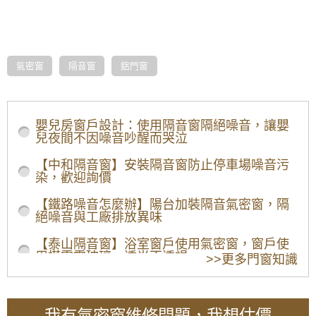
氣密窗
隔音窗
鋁門窗
/home/mlq3oeg
氣密窗價格2019-32
嬰兒房窗戶設計：使用隔音窗隔絕噪音，讓嬰
兒夜間不因噪音吵醒而哭泣
【中和隔音窗】安裝隔音窗防止停車場噪音污
染，歡迎詢價
【鐵路噪音怎麼辦】陽台加裝隔音氣密窗，隔
絕噪音與工廠排放異味
【泰山隔音窗】浴室窗戶使用氣密窗，窗戶使
用搭雲霞玻璃，透光不透視
>>更多門窗知識
【板橋鋁門窗推薦】陽台加裝氣密窗，阻隔冬
天冷風讓室內保持溫暖