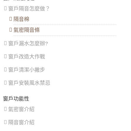
6、安裝堅向門框
義
口
暖
溪
膠合安全玻璃與小拉窗設計防止孩童墜樓，歡
546
按所彈中心線釘立門框方木，然後用膠合板確定門框
區
、
區
、
區
區
、
迎詢問價格
窗戶隔音怎麼做？
柱的外形尺寸和位置的固定(註意應減除裝飾面尺寸)。
士
三
龍
最後外包金屬裝飾面，包時要把飾面對頭接縫放置在
林
重
潭
隔音棉
【大溪鋁門窗維修】舊窗框變形開窗戶不順，
安裝玻璃的兩側中間位置。接縫位置必須準確並保證
區
、
區
、
區
、
安裝隔音氣密窗，採鋁窗包框乾式施工法
大門款式｜鑄鋁門｜子母門｜SCH-
垂直。
北
蘆
龜
氣密隔音條
545
7、玻璃安裝
投
洲
山
【基隆鋁門窗推薦】落地門窗採用隔音落地
用玻璃吸盤器把厚玻璃吸緊吸住，然後手握吸盤把通
區
、
區
、
區
、
門，有效阻絕高樓風切聲
過2～3人把厚玻璃板抬起並豎立起來移至安裝地點準
窗戶漏水怎麼辦?
內
土
大
備就位。就位方法：應把玻璃上部插入門框頂部的限
湖
城
園
【平鎮鋁門窗】裝氣密窗防噪隔音改善高樓窗
位槽內，然後把玻璃的下部放到底托上對正中心線，
大門款式｜鑄鋁門｜子母門｜SCH-
區
、
區
、
區
、
窗戶改造大作戰
戶風切聲，隔音窗搭配三段式加壓把手，開關
並對好兩側門框的安裝位置，使厚玻璃的兩側邊部正
543
南
樹
觀
更省力。
好封住門框的金屬飾面對縫口，要求做到內外都看不
港
林
音
見飾面接縫口。
窗戶清潔小撇步
區
、
區
、
區
、
【中和鋁門窗推薦】改裝氣密窗與三合一通風
8、玻璃固定
文
三
新
門，氣密提升隔音效果且防止滲水
在底托木上的內外釘兩根扁方木條把厚玻璃夾在中
山
峽
屋
大門款式｜鑄鋁門｜子母門｜SCH-
窗戶安裝風水禁忌
間，但距厚玻璃板需留出4mm左右的空隙，然後在扁
區
區
、
區
、
542
方木條上塗刷萬能膠將飾面金屬板粘卡在方木和兩根
【淡水氣密窗】美髮業店面門安裝落地玻璃門
鶯
復
扁方木條上。
（免費丈量與價格諮詢）
歌
興
窗戶功能性
9、註玻璃膠封口
區
、
區
在頂部根位槽兩側空隙內和底托玻璃槽口的兩側以及
【蘆竹隔音窗歡迎詢價】安裝隔音窗隔絕雨水
新
氣密窗介紹
大門款式｜鑄鋁門｜子母門｜SCH-
厚玻璃與門框柱的對縫處註入玻璃膠。註入順序應從
打在遮雨棚的噪音
店
539
某一條縫隙的端頭開始到末端終止，中途不得停頓。
區
、
操作要領是：握緊嵌縫槍壓柄用力要均勻，同時順著
隔音窗介紹
淡
【新竹鋁門窗推薦】隔音推射窗提升隔音，降
縫隙移動的速度也要均勻，即隨著玻璃膠的擠出，勻
水
低馬路邊噪音傷害。隱形式摺紗窗預防小貓於