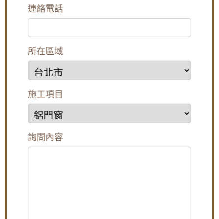
天冷風讓室內保持溫暖
您的玻璃自動門重新運行。
連絡電話
如果您的自動門出現故障，請立即撥打免費電話諮詢 :
0800-707-808
廚房門沒紗窗,通風怎麼辦?簡單!帶您了解三合
一通電話快速到府，為您提供自動門維修、安裝更
一通風門,連師傅都驚呆了!防盜.通風.防蚊3大功
換、保養調整、修理估價服務！
能合一
自動門的使用壽命是多少？
所在區域
【五股鋁門窗】窗戶漏風怎麼辦？推薦使用氣
密性更好的氣密窗，防止窗戶漏風。歡迎詢問
自動門的使用壽命約為10至15年。日常維護、定期保
價格。
養和維修對於長期使用很重要，可有效延長壽命。
建議什麼時候更換自動門？
安裝不鏽鋼防盜外玄關門，氣密落地門，三合
施工項目
一通風門，防噪音更通風防小偷
根據安裝環境的不同，
一般
據說可以使用10到15年。
就性能而言，當達到250萬次開/關次數時，就該更換
陽台鐵窗採光罩施工：舊鐵窗改用鋁合金活動
了。
鐵窗，拆除陽台鐵欄杆改裝橫拉式儲藏櫃增加
簡介
陽台使用空間
玻璃自動門簡介
詢問內容
玻璃自動門是一種非常時尚的自動門類型，以玻璃作
為整個自動門的門扇，晶瑩透亮，採光效果好，時尚
陽台窗戶安裝推射式氣密窗，高樓層施工安全
簡約，高檔大氣，同時玻璃可以進行多種多種處理，
考量另外申請吊車處理。專業施工窗戶平穩不
比如磨砂、彩繪等。
歪斜，確實達到防水效果。
玻璃自動門是最常見的自動門工程首選樣式，以其通
透的外觀、簡潔的造型備受業主青睞，擁有簡潔明朗
【台北南港鋁門窗】臥室大面玻璃窗無隱私空
又有一種清新脫俗的暢快的特點。
間，御品屋隔音窗搭配白色膠合玻璃，保有透
相關百科》》 松下自動門 不銹鋼自動門玻璃自動門價
光度兼隱私
格