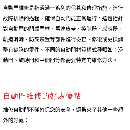
到現場評估與業者討論，把多年來的專業經驗與熱忱
自動門維修是指通過一系列的保養和修理措施，進行
的服務帶給客戶，同時也是許多公家單位的指定場
故障排除的過程，確保自動門能正常運行。這包括針
商，施工過程嚴格把關，讓客戶有更優良的品質，歡
對自動門的門扇門框、馬達皮帶、控制器、感應器、
迎來電0800-707-808或加入LINE，我們都有專人來為
軌道滑輪、防夾裝置等部件進行檢查、修復或更換調
您解答。
整有缺陷的零件。不同的自動門材質樣式種類如：滑
動門、旋轉門和平開門等都需要特定的維修方法。
自動門維修的好處優點
維修自動門不僅確保您的安全，還帶來了其他一些額
外的好處：