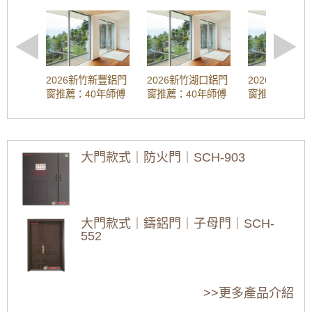
【桃園鋁門窗裝修推薦】新房子窗戶採用隔音
3、活動門扇可能與導軌或與固定門扇發生摩擦或與地
氣密窗防噪音，鋁合金鐵窗加強居家安全
板發生摩擦
4、止動輪與軌道摩擦
5、電壓異常
樹林氣密窗施工：分離式冷氣壓縮機噪音如何
活動門扇關閉時發生碰撞
解決？安裝氣密窗提升隔音，有效阻隔冷氣低
1、速度太快
頻噪音
2026新竹新豐鋁門
2026新竹湖口鋁門
2026新竹芎
2、電壓異常
窗推薦：40年師傅
窗推薦：40年師傅
窗推薦：40年
3、馬達發電配件可能損壞
淋浴拉門施工：浴室乾濕分離淋浴拉門安裝，
工法 | 隔音窗、氣
工法 | 隔音窗、氣
工法 | 隔音窗
門扇不能開啟
防止地板溼滑導致滑倒。
1、電線接頭松膠(短路)
密窗安裝、維修、
密窗安裝、維修、
密窗安裝、維
2、皮帶脫落
免費估價全攻略
免費估價全攻略
免費估價全攻
隔音大門推薦｜公寓玄關門改裝隔音玄關門，
3、控制器燒壞
(鋁門窗工程宅急
(鋁門窗工程宅急
(鋁門窗工程宅
氣密效果好加強隔音效果，在家工作不再被噪
大門款式｜防火門｜SCH-903
4、感應器故障
音打擾
便)
便)
便)
[2026最新]新竹新
[2026最新]新竹湖
[2026最新]新竹芎
5、馬達過熱，待冷卻後便能恢復正常
6、電壓異常
豐三合一通風門推
口三合一通風門推
林三合一通風門推
【鋁門窗維修】落地窗脫軌更換雲霞玻璃隔音
7、異物卡住
薦：價格行情、優
薦：價格行情、優
薦：價格行情、優
氣密落地窗。歡迎詢問價格
玻璃自動門安裝
缺點、維修保養，
缺點、維修保養，
缺點、維修保養，
玻璃自動門的安裝
大門款式｜鑄鋁門｜子母門｜SCH-
新竹新豐專業丈量
新竹湖口專業丈量
新竹芎林專業丈量
【土城鋁門窗推薦】推射窗使用氣密窗搭配隱
1、確定安裝位置
552
估價
估價
估價
形式紗窗，防颱解決窗戶漏風漏水問題，歡迎
固定玻璃隔斷及活動玻璃門扇必須統一放線定位，按
來電詢問價格
設計圖要求放出隔斷及玻璃門的定位線，確定門框、
2026新竹竹東鋁門
2026新竹竹北鋁門
2026新竹鋁門窗推
導軌位置，準確地測量地面標高及門框頂部標高。註
窗推薦：40年師傅
窗推薦：40年師傅
薦：40年師傅工法
更換銹鐵窗，改用有安全逃生門的鋁合金鐵窗
意：這個步驟必須在室內處其它工序施工基本完成後
大門款式｜鑄鋁門｜子母門｜SCH-
工法 | 隔音窗、氣
工法 | 隔音窗、氣
| 隔音窗、氣密窗安
>>更多產品介紹
作為防盜窗，增加住宅安全性
進行。
551
密窗安裝、維修、
密窗安裝、維修、
裝、維修、免費估
2、玻璃隔墻的安裝