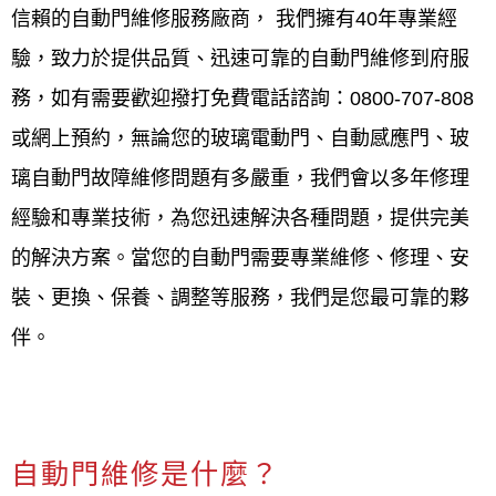
卡住,自動門按壓開關感應不良,電動門故障,自動門感
信賴的自動門維修服務廠商， 我們擁有40年專業經
應器故障,自動門感應器調整,自動門按壓開關,自動門
驗，致力於提供品質、迅速可靠的自動門維修到府服
維修台北北投,玻璃自動門維修台北北投,
務，如有需要歡迎撥打免費電話諮詢：0800-707-808
或網上預約，無論您的玻璃電動門、自動感應門、玻
自動門卡住,自動門打不開,自動門關不起來,自動門開
璃自動門故障維修問題有多嚴重，我們會以多年修理
關速度過慢或過快,自動門行走時發出異常聲音,自動門
經驗和專業技術，為您迅速解決各種問題，提供完美
行走時不流暢,自動門關不緊,自動門自己打開,自動門
的解決方案。當您的自動門需要專業維修、修理、安
在行進中即做反向動作,自動門一直開關,自動門感應不
裝、更換、保養、調整等服務，我們是您最可靠的夥
到,自動門有時會故障,自動門門扇抖動
伴。
南港自動門安裝、南港自動門保
養、南港自動門維修
自動門維修是什麼？
南港自動門安裝、保養、維修，均有專業的服務人員