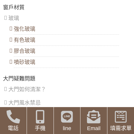
速移動註膠口，使玻璃膠在縫隙處形成一條均勻的直
區
、
開窗時跳出。歡迎來電詢價。
線。最後用塑料片刮去多餘的玻璃膠並用乾凈佈擦去
大門款式｜鑄鋁門｜子母門｜SCH-
窗戶材質
八
膠
538
里
【板橋氣密隔音窗推薦】改裝氣密窗玻璃使用
10、玻璃之間對接
玻璃
區
、
8mm採光玻璃，增加窗戶隔音效果，歡迎詢問
固定部分的厚玻璃板，由於寬度尺寸過大，必須用兩
汐
價格
塊或兩塊以上進行拼裝而成，兩塊對齊拼接必然形成
強化玻璃
止
接縫，對接縫應留2～3mm的距離(對接縫的玻璃切口
區
、
大門款式｜鑄鋁門｜子母門｜SCH-
陽台門開了通風卻又怕小偷溜進來，三合一通
必須倒用)。玻璃固定後，要用玻璃膠入縫隙中，註滿
有色玻璃
深
537
風門，通風、防蚊、防盜，一次搞定！
後同樣要用塑料片把膠刮平，使縫隙形成一條潔凈的
坑
均勻直線，玻璃面上要用乾凈佈擦凈膠跡。
區
膠合玻璃
【三峽鋁門窗推薦】窗戶隔音效果差？改裝氣
11、玻璃自動門的調試
密窗提升窗戶隔音能力。歡迎來電詢問價格
接通電源，調整微波傳感器的探測角度和反應靈敏
噴砂玻璃
大門款式｜鑄鋁門｜子母門｜SCH-
度，使其達到最佳工作狀態。
536
【陽台雨遮設計】遮雨棚鋁合金鐵窗雙管齊
下，增加可用空間解決陽台潑雨積水問題
/news/lzobxvz
大門疑難問題
玻璃自動門安裝-47
【鐵路旁隔音】鐵軌旁火車噪音大，陽台加裝
大門如何清潔？
氣密窗，有效隔絕火車噪音與風沙
大門款式｜鑄鋁門｜子母門｜SCH-
535
大門風水禁忌
【隔音窗安裝推薦】雙層窗結構，讓窗戶隔音
效果加倍，隔絕冷氣馬達聲，小嬰兒不哭了！
門有哪些標準尺寸？
【三重鋁門窗】陽台防墜落，加裝鋁合金鐵窗
大門款式｜鑄鋁門｜單玄關門｜內玄關
提升安全性，歡迎來電詢問鐵窗價格
門｜SCH-541
電話
手機
line
Email
填需求單