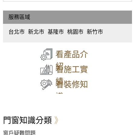
免費估價全攻略
免費估價全攻略
價全攻略 (鋁門窗
【汐止鋁門窗推薦】安裝氣密窗搭配安全玻璃
安裝玻璃隔墻、門頂部限位槽的寬度應大於玻璃厚度2
(鋁門窗工程宅急
(鋁門窗工程宅急
工程宅急便)
與階梯式窗框排水設計，減少高樓窗戶風切聲
～4mm，槽深在20～30mm之間，以便註膠。安裝方
便)
便)
法可由所彈中心線引出兩條金屬裝飾板邊線，然後按
服務區域
大門款式｜鑄鋁門｜子母門｜SCH-
一樓隱私低庭院嬉鬧聲吵雜，拆除舊窗戶更換
邊線進行門框頂部限位槽的安裝。槽口內的木墊板是
550
氣密窗搭配雲霞玻璃，免窗簾防窺視提升隱私
調整槽深的。通過墊板的增多或減少調整。
台北市
新北市
基隆市
桃園市
新竹市
3、鋼架的安裝
中
板
仁
桃
東
【泰山鋁門窗】舊廠房更換窗戶，安裝新窗戶
門體較窄較低的時候，鋼架直接打在土建的門洞上方
正
橋
愛
園
區
、
使用隔音窗，氣密性好防噪防塵防漏水
墻體上，用膨脹螺絲吃緊;門體較寬較高的時候，分為
區
、
區
、
區
、
區
、
北
大門款式｜鑄鋁門｜子母門｜SCH-
門洞上方電焊角鐵拉近槽鋼，或者立個門中門，重新
大
中
中
中
區
、
549
看產品介
燒個門洞。鋼架燒好之後，需要用油漆把鋼架全部粉
【防盜鋁門窗裝修推薦】陽台加裝鋁合金鐵窗
同
和
正
壢
香
刷一遍，防止鋼架生銹。然後確定玻璃尺寸。
與雨遮延伸陽台空間，鐵窗含安全逃生窗設計
區
、
區
、
區
、
區
、
山
4、軌道的安裝
紹
兼顧防盜與安全
中
永
信
平
區
看施工實
自動門專用軌道要固定在鋼架上，軌道的高低需要通
山
和
義
鎮
過玻璃尺寸來確定，平行於鋼架，左右高低誤差不能
大門款式｜鑄鋁門｜子母門｜SCH-
凸窗推薦｜陽台加裝凸窗搭配採光罩，凸窗使
區
、
區
、
區
、
區
、
績
超過2mm。軌道用自攻螺絲固定在鋼架上，一般單根
548
用氣密隔音窗。歡迎詢問價格
松
新
中
八
看裝修知
軌道需要8-12顆自攻螺絲，根據軌道長度來確定。安
山
莊
山
德
裝軌道的面要平整無毛刺，保證鋁合金軌道安裝上去
區
、
區
、
區
、
區
、
【中壢鋁門窗推薦】舊窗戶開關脫軌改裝御品
識
後水平垂直，牢固，請安裝時使用水平管量好水平。
大
五
安
楊
屋隔音落地窗，使用噴砂玻璃防透視。
5、電機的安裝
安
股
樂
梅
大門款式｜鑄鋁門｜子母門｜SCH-
玻璃自動門傳動控制機箱及自控探測裝置都固定安裝
區
、
區
、
區
、
區
、
547
【蘆洲鋁門窗推薦】安裝隔音氣密窗降低噪
在鋼橫梁上，其固定連接方式有鋼橫梁打孔穿螺栓固
萬
泰
七
蘆
音，讓嬰兒一夜好眠，使用半反射玻璃遮光兼
定方式和鋼橫梁上焊接連接板再連接固定的方式。應
門窗知識分類
華
山
堵
竹
顧隱私。歡迎詢價。
註意鋼橫梁上鉆孔或焊接連接板應在鋼橫梁安裝前完
區
、
區
、
區
、
區
、
成
信
林
暖
大
高樓窗戶風聲大，客製化窗戶高度寬度，搭配
窗戶疑難問題
大門款式｜鑄鋁門｜子母門｜SCH-