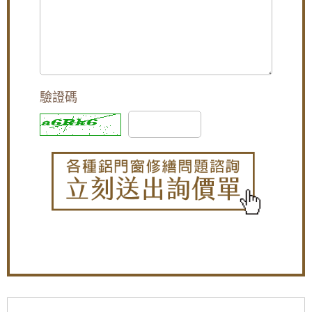
玻璃自動門的主要部件是電機和感應器，因此不同產
[永和鋁門窗推薦]永和氣密窗，施工低樓層使用
地的電機、感應器價格相差很大，下面是各個產地的
隔音窗，降低室外人聲與冷氣噪音的影響小孩
玻璃自動門價格：
讀書，冬天有效隔絕冷風
1、國產玻璃自動門：4000--7000元左右(PAD \ODY自
動門)
【廚房門維修】改造廚房陽台門，更換不鏽鋼
2、日本玻璃自動門：6000--8000元左右(雄岡自動門)
三合一通風門，增加空氣對流減少悶熱，歡迎
3、德國玻璃自動門：12000元以上(漢斯、博格自動門
來電詢價。
等)
驗證碼
玻璃自動門維修
【修理紗門】更換隱藏式摺疊紗窗，老舊紗窗
玻璃自動門維修
門脫軌難拉，摺疊紗門伸縮自如,防蚊不佔空間
現象
效果好
原因
不停自開自關
【楊梅鋁門窗推薦】小偷別來！加裝不鏽鋼防
1、雷達傳感器失靈
盜、防撬的雙玄關鐵門，房屋安全性大大提
2、有活動物體處於感測范圍
升！歡迎詢問價格。
3、門片開關碰到障礙物
運行時門扇抖動
【樹林鋁門窗】陽台窗戶安裝氣密窗高氣密水
1、地下導軌或止擺器有障礙物或磨損
密阻擋雨水噪音，改善大樓夾縫回音。歡迎來
2、移動吊掄及軌道發生磨損或障礙
電詢問價格。
門扇開關時會發生跳動
1、上軌道及下軌道有異物卡住
【蘆洲鋁門窗訂做推薦】裝潢淘汰老舊窗戶，
2、上吊輪之輪子有異物嵌入
窗戶改裝隔音氣密窗與採光罩，遮擋雨水阻絕
門扇開關時速度太慢
陽光直射
1、控制器速度調整太慢
2、皮帶可能太過松動