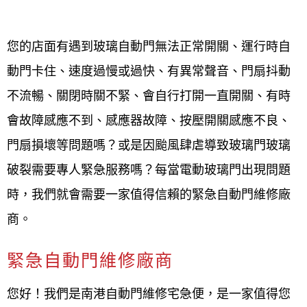
台北市北投區自動門安裝、台北市北投區自動門保
您的店面有遇到玻璃自動門無法正常開關、運行時自
養、台北市北投區自動門維修，台北北投自動門安
動門卡住、速度過慢或過快、有異常聲音、門扇抖動
裝、台北北投自動門保養、台北北投自動門維修
不流暢、關閉時關不緊、會自行打開一直開關、有時
會故障感應不到、感應器故障、按壓開關感應不良、
HC自動門,自動門馬達,自動門控制器,自動門維修 diy
門扇損壞等問題嗎？或是因颱風肆虐導致玻璃門玻璃
自動門維修,自動門安裝,自動保養,玻璃自動門維修,自
破裂需要專人緊急服務嗎？每當電動玻璃門出現問題
動玻璃門維修,電動門維修,玻璃電動門維修,電動玻璃
時，我們就會需要一家值得信賴的緊急自動門維修廠
門維修,自動感應門維修,感應自動門維修,自動門維修
商。
費用,自動門維修diy,自動門廠商,玻璃電動門維修價格,
緊急自動門維修廠商
自動門感應器維修,自動門修理,玻璃門維修,自動門維
修價格,自動門安裝維修,電動玻璃門故障,玻璃自動門
您好！我們是南港自動門維修宅急便，是一家值得您