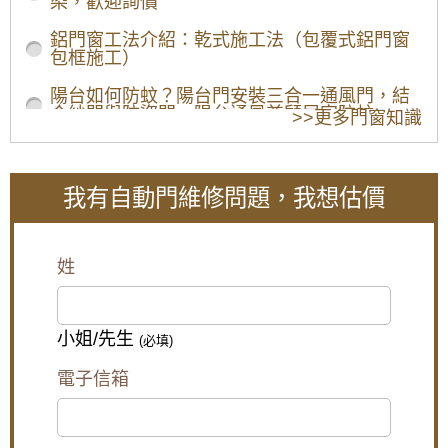
染，歡迎詢價
玻璃電動門是現代建築中的常見選擇，但它們也需要
定期維護，以確保正常運行和安全性。我們的專業團
鋁門窗工法介紹：乾式施工法（包覆式鋁門窗
隊具有對各種玻璃電動門系統的深入了解，無論是滑
包框施工）
動門、旋轉門還是其他類型，我們都可以提供高質量
的維修服務。不論是感應器的故障、門片的損壞還是
陽台如何防蚊？陽台門安裝三合一通風門，結
其他問題，我們都能夠快速準確地進行修理，以確保
合紗門與防盜門，陽台通風兼顧居家防蚊
>>更多門窗知識
您的門能夠長時間運行。
南港自動感應門維修
【陽台遮雨棚設計】避免陽台地板積水，安裝
雨遮解決陽台潑雨積水問題
自動感應門在商業環境中非常受歡迎，因為它們提供
了方便和安全。然而，如果感應器出現故障、感應不
我有自動門維修問題，我想估價
【鐵路噪音怎麼辦】陽台加裝隔音氣密窗，隔
到需調整，還是按壓開關感應不良，這將對您的業務
絕噪音與工廠排放異味
和安全性造成風險。我們的專業技術人員擅長檢測和
修理各種自動感應門系統的問題。無論是感應器不靈
【鋁門窗安裝】陽台與窗戶安裝白鐵窗，防止
敏、按壓開關、控制器出現故障還是其他故障，我們
姓
兒童墜樓
都能夠提供有效的解決方案，以確保您的自動感應門
恢復正常運行。
南港玻璃自動門維修
【泰山隔音窗】浴室窗戶使用氣密窗，窗戶使
用搭雲霞玻璃，透光不透視
小姐/先生
(必填)
玻璃自動門是商店和商場的入口首選，因為它們不僅
【泰山氣密窗】外推窗加紗窗有解！搭配隱形
美觀，而且提供了便利。我們了解這些門的特殊需
電子信箱
紗窗，使用推射窗不用怕蚊蟲
求，並擁有維修它們所需的專業工具和知識。無論是
輪子、軌道系統的問題、門框變形、門扇玻璃的破
【板橋鋁門窗推薦】陽台加裝氣密窗，阻隔冬
裂，還是電機馬達故障，我們都能夠快速修理，確保