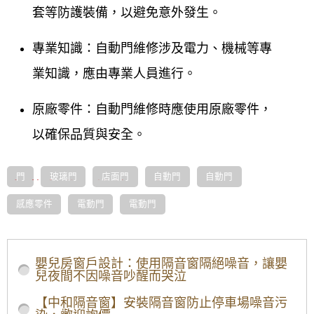
套等防護裝備，以避免意外發生。
專業知識
：自動門維修涉及電力、機械等專
業知識，應由專業人員進行。
原廠零件
：自動門維修時應使用原廠零件，
以確保品質與安全。
門
玻璃門
店面門
自動門
自動門
南港自動門維修服務
感應零件
電動門
電動門
南港電動門維修
如果您的電動門出現故障，可能會對您的生意或居住
造成重大不便。南港自動門維修宅急便的專業團隊可
嬰兒房窗戶設計：使用隔音窗隔絕噪音，讓嬰
以快速檢測問題，並進行修理。我們了解各種品牌和
兒夜間不因噪音吵醒而哭泣
型號的電動門，能夠提供高效的維修服務。
南港玻璃電動門維修
【中和隔音窗】安裝隔音窗防止停車場噪音污