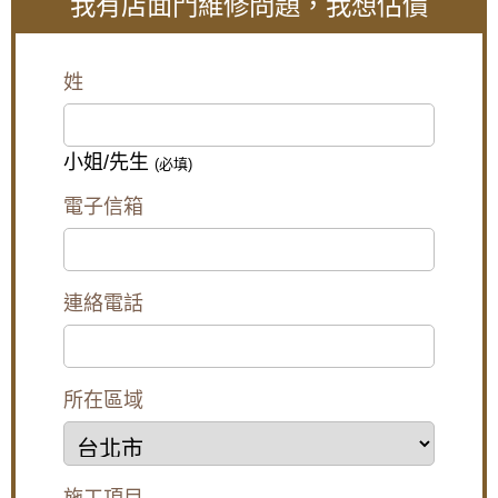
我有店面門維修問題，我想估價
門機價格：國產品牌價格為17,000-23,000元價格區
【鐵路噪音怎麼辦】陽台加裝隔音氣密窗，隔
間。進口品牌價格為30,000--80,000元價格區間，如：
絕噪音與工廠排放異味
Panasonic松下、JAD等。
桃園大園店面門價格多少錢?桃園大園
【鋁門窗安裝】陽台與窗戶安裝白鐵窗，防止
姓
店面門安裝價格是多少?
兒童墜樓
門體及施工費用通常按門洞（即店面出入口尺寸）尺
【泰山隔音窗】浴室窗戶使用氣密窗，窗戶使
寸以每才單價計算，具體單價又分為有框門體、無框
用搭雲霞玻璃，透光不透視
小姐/先生
(必填)
全玻璃門體，有框店面玻璃門價格為：
$18,000~$25,000元/組，無框店面玻璃門單價為
【泰山氣密窗】外推窗加紗窗有解！搭配隱形
電子信箱
$10,000~$15,000元/組。 用戶需求不同，各家工藝水
紗窗，使用推射窗不用怕蚊蟲
平及施工用料質量不一，價格也會有區別。
玻璃自動門價格
【板橋鋁門窗推薦】陽台加裝氣密窗，阻隔冬
天冷風讓室內保持溫暖
連絡電話
玻璃自動門整體價格主要分為兩部分，一為自動門機
部分，二為門體及施工費用。
廚房門沒紗窗,通風怎麼辦?簡單!帶您了解三合
門機價格：國產品牌價格為17,000-23,000元價格區
一通風門,連師傅都驚呆了!防盜.通風.防蚊3大功
間。進口品牌價格為30,000--80,000元價格區間，如：
能合一
Panasonic松下、JAD等。
所在區域
桃園大園店面門缺點是什麼?桃園大園
【五股鋁門窗】窗戶漏風怎麼辦？推薦使用氣
店面門缺點有哪些?
密性更好的氣密窗，防止窗戶漏風。歡迎詢問
價格。
桃園大園店面門缺點：
安裝不鏽鋼防盜外玄關門，氣密落地門，三合
施工項目