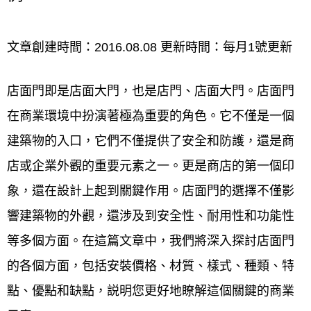
店門,店面大門,店面落地門價格,店門價格,店面大門價
文章創建時間：2016.08.08 更新時間：每月1號更新
格,店面門價格,店面落地玻璃門價格,店面玻璃門費用,
店面門即是店面大門，也是店門、店面大門。店面門
店面木門價格,店面落地門,店面玻璃門價格ptt,店面門,
在商業環境中扮演著極為重要的角色。它不僅是一個
店面大門設計,店面鋁門價格,店面玻璃門,店面落地玻
建築物的入口，它們不僅提供了安全和防護，還是商
璃門,店面鋁門,店面玻璃門價格,店面玻璃門設計,
店或企業外觀的重要元素之一。更是商店的第一個印
桃園大園店面門
安裝、
桃園大園店
象，還在設計上起到關鍵作用。店面門的選擇不僅影
面門
保養、
桃園大園店面門
維修
響建築物的外觀，還涉及到安全性、耐用性和功能性
等多個方面。在這篇文章中，我們將深入探討店面門
桃園大園店面門安裝、保養、維修，均有專業的服務
的各個方面，包括安裝價格、材質、樣式、種類、特
人員到現場評估與業者討論，把多年來的專業經驗與
點、優點和缺點，説明您更好地瞭解這個關鍵的商業
熱忱的服務帶給客戶，同時也是許多公家單位的指定