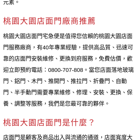
元素。
場商，施工過程嚴格把關，讓客戶有更優良的品質，
歡迎來電0800-707-808或加入LINE選手機號：0952-
桃園大園店面門廠商推薦
696-696 ，我們都有專人來為您解答。
桃園大園店面門宅急便是值得您信賴的桃園大園店面
門服務廠商，有40年專業經驗，提供高品質、迅速可
靠的店面門安裝維修、更換到府服務，免費估價，歡
迎立即預約電話：0800-707-808。當您店面落地玻璃
門、鋁門、木門、推開門、推拉門、折疊門、自動
門、半手動門需要專業維修、修理、安裝、更換、保
養、調整等服務，我們是您最可靠的夥伴。
桃園大園店面門是什麼？
店面門是顧客及商品出入與流通的通道，店面寬度大