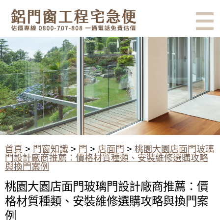
有鋁門窗的結露、隔熱、隔音問
題？找我們就對了！估價專線
0800-707-808
桃園大園店面門玻璃門設計廠商
推薦：價格材質種類、安裝維修
選購攻略與換門案例
首頁
>
門窗知識
>
門
>
店面門
>
桃園大園店面門玻璃
門設計廠商推薦：價格材質種類、安裝維修選購攻略
與換門案例
桃園大園店面門玻璃門設計廠商推薦：價
格材質種類、安裝維修選購攻略與換門案
例