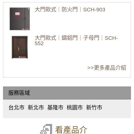
免費估價全攻略
免費估價全攻略
免費估價全攻
隔音大門推薦｜公寓玄關門改裝隔音玄關門，
(鋁門窗工程宅急
(鋁門窗工程宅急
(鋁門窗工程宅
氣密效果好加強隔音效果，在家工作不再被噪
大門款式｜防火門｜SCH-903
音打擾
便)
便)
便)
[2026最新]新竹新
[2026最新]新竹湖
[2026最新]新竹芎
豐三合一通風門推
口三合一通風門推
林三合一通風門推
【鋁門窗維修】落地窗脫軌更換雲霞玻璃隔音
薦：價格行情、優
薦：價格行情、優
薦：價格行情、優
氣密落地窗。歡迎詢問價格
缺點、維修保養，
缺點、維修保養，
缺點、維修保養，
大門款式｜鑄鋁門｜子母門｜SCH-
新竹新豐專業丈量
新竹湖口專業丈量
新竹芎林專業丈量
【土城鋁門窗推薦】推射窗使用氣密窗搭配隱
552
估價
估價
估價
形式紗窗，防颱解決窗戶漏風漏水問題，歡迎
來電詢問價格
2026新竹竹東鋁門
2026新竹竹北鋁門
2026新竹鋁門窗推
窗推薦：40年師傅
窗推薦：40年師傅
薦：40年師傅工法
更換銹鐵窗，改用有安全逃生門的鋁合金鐵窗
大門款式｜鑄鋁門｜子母門｜SCH-
工法 | 隔音窗、氣
工法 | 隔音窗、氣
| 隔音窗、氣密窗安
>>更多產品介紹
作為防盜窗，增加住宅安全性
551
密窗安裝、維修、
密窗安裝、維修、
裝、維修、免費估
免費估價全攻略
免費估價全攻略
價全攻略 (鋁門窗
【汐止鋁門窗推薦】安裝氣密窗搭配安全玻璃
(鋁門窗工程宅急
(鋁門窗工程宅急
工程宅急便)
與階梯式窗框排水設計，減少高樓窗戶風切聲
便)
便)
服務區域
大門款式｜鑄鋁門｜子母門｜SCH-
一樓隱私低庭院嬉鬧聲吵雜，拆除舊窗戶更換
550
氣密窗搭配雲霞玻璃，免窗簾防窺視提升隱私
台北市
新北市
基隆市
桃園市
新竹市
中
板
仁
桃
東
【泰山鋁門窗】舊廠房更換窗戶，安裝新窗戶
正
橋
愛
園
區
、
使用隔音窗，氣密性好防噪防塵防漏水
區
、
區
、
區
、
區
、
北
大門款式｜鑄鋁門｜子母門｜SCH-
大
中
中
中
區
、
549
看產品介
【防盜鋁門窗裝修推薦】陽台加裝鋁合金鐵窗
同
和
正
壢
香