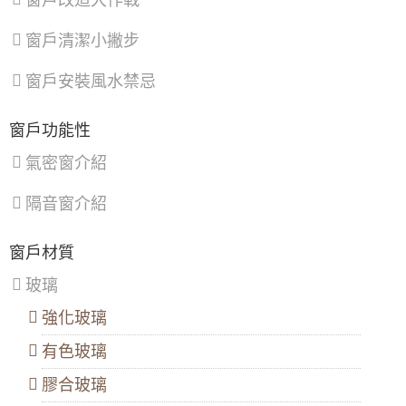
窗戶改造大作戰
戶風切聲，隔音窗搭配三段式加壓把手，開關
543
南
樹
觀
更省力。
港
林
音
窗戶清潔小撇步
區
、
區
、
區
、
【中和鋁門窗推薦】改裝氣密窗與三合一通風
文
三
新
門，氣密提升隔音效果且防止滲水
山
峽
屋
大門款式｜鑄鋁門｜子母門｜SCH-
窗戶安裝風水禁忌
區
區
、
區
、
542
【淡水氣密窗】美髮業店面門安裝落地玻璃門
鶯
復
（免費丈量與價格諮詢）
歌
興
窗戶功能性
區
、
區
【蘆竹隔音窗歡迎詢價】安裝隔音窗隔絕雨水
新
氣密窗介紹
大門款式｜鑄鋁門｜子母門｜SCH-
打在遮雨棚的噪音
店
539
區
、
隔音窗介紹
淡
【新竹鋁門窗推薦】隔音推射窗提升隔音，降
水
低馬路邊噪音傷害。隱形式摺紗窗預防小貓於
區
、
開窗時跳出。歡迎來電詢價。
大門款式｜鑄鋁門｜子母門｜SCH-
窗戶材質
八
538
里
【板橋氣密隔音窗推薦】改裝氣密窗玻璃使用
玻璃
區
、
8mm採光玻璃，增加窗戶隔音效果，歡迎詢問
汐
價格
強化玻璃
止
區
、
大門款式｜鑄鋁門｜子母門｜SCH-
陽台門開了通風卻又怕小偷溜進來，三合一通
有色玻璃
深
537
風門，通風、防蚊、防盜，一次搞定！
坑
區
膠合玻璃
【三峽鋁門窗推薦】窗戶隔音效果差？改裝氣