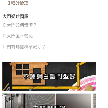
密窗提升窗戶隔音能力。歡迎來電詢問價格
噴砂玻璃
大門款式｜鑄鋁門｜子母門｜SCH-
536
【陽台雨遮設計】遮雨棚鋁合金鐵窗雙管齊
下，增加可用空間解決陽台潑雨積水問題
大門疑難問題
【鐵路旁隔音】鐵軌旁火車噪音大，陽台加裝
大門如何清潔？
氣密窗，有效隔絕火車噪音與風沙
大門款式｜鑄鋁門｜子母門｜SCH-
535
大門風水禁忌
【隔音窗安裝推薦】雙層窗結構，讓窗戶隔音
效果加倍，隔絕冷氣馬達聲，小嬰兒不哭了！
門有哪些標準尺寸？
【三重鋁門窗】陽台防墜落，加裝鋁合金鐵窗
大門款式｜鑄鋁門｜單玄關門｜內玄關
提升安全性，歡迎來電詢問鐵窗價格
門｜SCH-541
【泰山鐵窗】推射式氣密隔音窗搭配隱藏式摺
疊紗窗，解決舊紗窗鬆動掉落問題。歡迎詢問
價格
大門款式｜鑄鋁門｜單玄關門｜內玄關
門｜SCH-540
【板橋隔音窗】舊式落地窗氣密性弱，氣密窗
加強隔音氣密，窗戶不漏氣阻風效果好！
氣密窗配綠半反射玻璃，防日曬戶外看不到室
大門款式｜鋼木門｜子母門｜SCH-
內兼顧隱私，舊屋裝修窗戶提升出租率
533