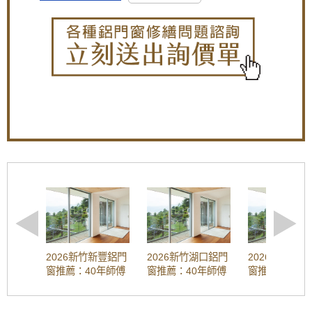
效果好
對進出門的控制。
4）配備后備電源：為保證停電時自動門也能工作正
常，可以配備后備電源。
【楊梅鋁門窗推薦】小偷別來！加裝不鏽鋼防
3、選擇自動門的裝修標準： 為方便自動門日后的保
盜、防撬的雙玄關鐵門，房屋安全性大大提
養維修，可選擇不銹鋼、鋁型材或鋁塑板作為門柱、
升！歡迎詢問價格。
門粱的外飾面；注意如果採用大理石作為外飾面，自
動門工程與大理石工程之間必需事先確定相互配合的
【樹林鋁門窗】陽台窗戶安裝氣密窗高氣密水
施工方案，以免出現配合錯誤導致返工重做的嚴重后
密阻擋雨水噪音，改善大樓夾縫回音。歡迎來
果。門體一般都採玻璃門，目前常見的有純玻璃門及
電詢問價格。
有框玻璃門。
通過以上小編介紹的關于如何選購玻璃【自動門】以
【蘆洲鋁門窗訂做推薦】裝潢淘汰老舊窗戶，
及玻璃【自動門】價格的內容，大家對于玻璃【自動
窗戶改裝隔音氣密窗與採光罩，遮擋雨水阻絕
門】的選購和價格都有所了解了，希望能夠幫助大家
陽光直射
更好地了解玻璃【自動門】。
【桃園鋁門窗裝修推薦】新房子窗戶採用隔音
/home/rp8el5x
氣密窗防噪音，鋁合金鐵窗加強居家安全
店面玻璃門-13
樹林氣密窗施工：分離式冷氣壓縮機噪音如何
解決？安裝氣密窗提升隔音，有效阻隔冷氣低
頻噪音
2026新竹新豐鋁門
2026新竹湖口鋁門
2026新竹芎
窗推薦：40年師傅
窗推薦：40年師傅
窗推薦：40年
淋浴拉門施工：浴室乾濕分離淋浴拉門安裝，
工法 | 隔音窗、氣
工法 | 隔音窗、氣
工法 | 隔音窗
防止地板溼滑導致滑倒。
密窗安裝、維修、
密窗安裝、維修、
密窗安裝、維