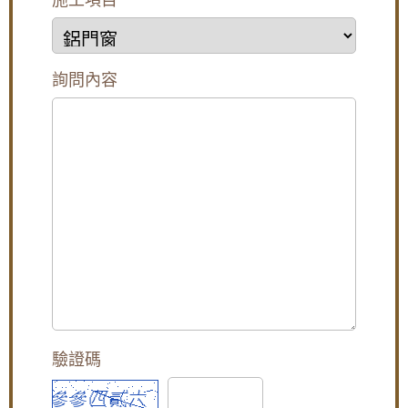
保養需求：木質門需要定期清潔和維護，金屬門可能
一通風門，防噪音更通風防小偷
生鏽，這可能增加營運成本。
成本：設計特殊的店面門可能需要較高的投資，這可
陽台鐵窗採光罩施工：舊鐵窗改用鋁合金活動
能不適用於預算有限的商店。承租設計成本平衡
鐵窗，拆除陽台鐵欄杆改裝橫拉式儲藏櫃增加
安全性：玻璃門可能較容易被破壞，安全性較低。
陽台使用空間
詢問內容
-----------------------------------------------------------------------
------------------------------
陽台窗戶安裝推射式氣密窗，高樓層施工安全
在一些超市、銀行、醫院、酒店等等公共場所，我們
考量另外申請吊車處理。專業施工窗戶平穩不
都能夠看到一種能夠自動開啟和關閉的玻璃門。這種
歪斜，確實達到防水效果。
門就是玻璃【自動門】，不僅開啟關閉方面，而且透
明的玻璃，能夠增加室內的採光效果。今天我們就來
【台北南港鋁門窗】臥室大面玻璃窗無隱私空
說說如何選購玻璃【自動門】以及玻璃【自動門】價
間，御品屋隔音窗搭配白色膠合玻璃，保有透
格。
光度兼隱私
如何選購玻璃【自動門】
1、選擇一個自動門品牌： 最好選擇專業自動門生產
[永和鋁門窗推薦]永和氣密窗，施工低樓層使用
廠家的產品。
隔音窗，降低室外人聲與冷氣噪音的影響小孩
2、選擇自動門的配置： 根據安裝自動門的環境及要
讀書，冬天有效隔絕冷風
求，考慮選擇自動門的配置。
1）感應器的選擇：在高檔酒店、【辦公室、大樓】，
【廚房門維修】改造廚房陽台門，更換不鏽鋼
可以選擇高靈敏度的感應器；在人行道邊上的銀行、
三合一通風門，增加空氣對流減少悶熱，歡迎
商店等經常有人路過的地方，選擇窄區域的感應器。
來電詢價。
2）安全輔助裝置：在高檔酒店等地方需要杜絕自動門
驗證碼
的夾人事件，可以選擇安裝防夾人紅外感應器。
【修理紗門】更換隱藏式摺疊紗窗，老舊紗窗
3)安裝門禁系統及電鎖：在自助銀行安裝自動門，可
門脫軌難拉，摺疊紗門伸縮自如,防蚊不佔空間
以增加安裝自助銀行門禁系統，加裝電鎖，以便實現