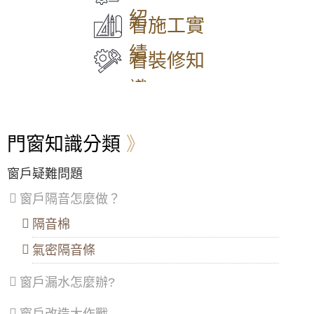
與雨遮延伸陽台空間，鐵窗含安全逃生窗設計
區
、
區
、
區
、
區
、
山
紹
兼顧防盜與安全
中
永
信
平
區
看施工實
山
和
義
鎮
大門款式｜鑄鋁門｜子母門｜SCH-
凸窗推薦｜陽台加裝凸窗搭配採光罩，凸窗使
區
、
區
、
區
、
區
、
績
548
用氣密隔音窗。歡迎詢問價格
松
新
中
八
看裝修知
山
莊
山
德
區
、
區
、
區
、
區
、
【中壢鋁門窗推薦】舊窗戶開關脫軌改裝御品
識
大
五
安
楊
屋隔音落地窗，使用噴砂玻璃防透視。
安
股
樂
梅
大門款式｜鑄鋁門｜子母門｜SCH-
區
、
區
、
區
、
區
、
547
【蘆洲鋁門窗推薦】安裝隔音氣密窗降低噪
萬
泰
七
蘆
音，讓嬰兒一夜好眠，使用半反射玻璃遮光兼
門窗知識分類
華
山
堵
竹
顧隱私。歡迎詢價。
區
、
區
、
區
、
區
、
信
林
暖
大
高樓窗戶風聲大，客製化窗戶高度寬度，搭配
窗戶疑難問題
大門款式｜鑄鋁門｜子母門｜SCH-
義
口
暖
溪
膠合安全玻璃與小拉窗設計防止孩童墜樓，歡
546
區
、
區
、
區
區
、
迎詢問價格
窗戶隔音怎麼做？
士
三
龍
林
重
潭
隔音棉
【大溪鋁門窗維修】舊窗框變形開窗戶不順，
區
、
區
、
區
、
安裝隔音氣密窗，採鋁窗包框乾式施工法
大門款式｜鑄鋁門｜子母門｜SCH-
北
蘆
龜
氣密隔音條
545
投
洲
山
【基隆鋁門窗推薦】落地門窗採用隔音落地
區
、
區
、
區
、
門，有效阻絕高樓風切聲
窗戶漏水怎麼辦?
內
土
大
湖
城
園
【平鎮鋁門窗】裝氣密窗防噪隔音改善高樓窗
大門款式｜鑄鋁門｜子母門｜SCH-
區
、
區
、
區
、