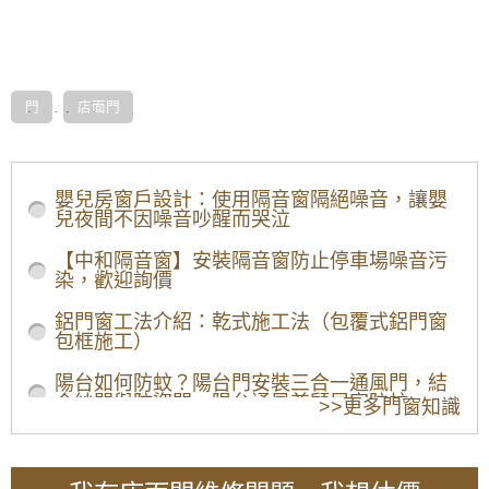
門
店面門
橫拉式開門
門片為左右橫拉平行式開啟（手動橫拉 或 電動橫
拉），上下有滑軌道，門扇裝有滑輪推動。下方若需
嬰兒房窗戶設計：使用隔音窗隔絕噪音，讓嬰
要做無軌道，以方便貨物進出(無障礙)，可由上方定
兒夜間不因噪音吵醒而哭泣
位，做成吊門的形式。開門時，不佔室內外間，能有
效利用於較狹窄的空間。
【中和隔音窗】安裝隔音窗防止停車場噪音污
推拉式開門
染，歡迎詢價
門片為推開、拉回式開啟，可以做 手動 或 再加 門弓
鋁門窗工法介紹：乾式施工法（包覆式鋁門窗
器，門弓器是一種使門可以自動回歸關閉的門類五
包框施工）
金，會安裝在門扇的上方，以產生阻力，調整門扇回
歸緩衝速度，可防止門扇回歸時撞擊損傷。
陽台如何防蚊？陽台門安裝三合一通風門，結
桃園大園店面門價格多少錢?桃園大園
合紗門與防盜門，陽台通風兼顧居家防蚊
>>更多門窗知識
店面門安裝價格是多少?
【陽台遮雨棚設計】避免陽台地板積水，安裝
玻璃自動門整體價格主要分為兩部分，一為自動門機
雨遮解決陽台潑雨積水問題
部分，二為門體及施工費用。