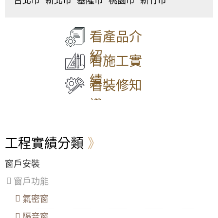
台北市
新北市
基隆市
桃園市
新竹市
擇？
中
板
仁
桃
東
正
橋
愛
園
區
、
高樓層窗戶安裝要如何確保安全？
區
、
區
、
區
、
區
、
北
正新氣密窗｜隔音窗推薦介紹
大
中
中
中
區
、
看產品介
同
和
正
壢
香
窗戶有哪些材質？不同材質的窗戶適合用在什
區
、
區
、
區
、
區
、
山
麼地方？
紹
中
永
信
平
區
看施工實
山
和
義
鎮
陽台落地窗要怎麼設計樣式，才能兼顧採光跟
區
、
區
、
區
、
區
、
隱私？
績
松
新
中
八
看裝修知
山
莊
山
德
客廳落地窗可以怎麼設計？看看別人的落地窗
區
、
區
、
區
、
區
、
款式設計吧！
識
大
五
安
楊
安
股
樂
梅
落地窗優點與缺點有哪些？安裝落地窗設計尺
區
、
區
、
區
、
區
、
寸要注意哪些事？
萬
泰
七
蘆
工程實績分類
華
山
堵
竹
氣密窗樣式有哪些種類？氣密窗設計款式介紹
區
、
區
、
區
、
區
、
信
林
暖
大
窗戶安裝
怎麼選擇氣密窗樣式？氣密窗尺寸要如何設
義
口
暖
溪
計？
區
、
區
、
區
區
、
窗戶功能
士
三
龍
鋁窗樣式常見的種類有哪些？鋁窗設計款式介
林
重
潭
氣密窗
紹
區
、
區
、
區
、
北
蘆
龜
隔音窗