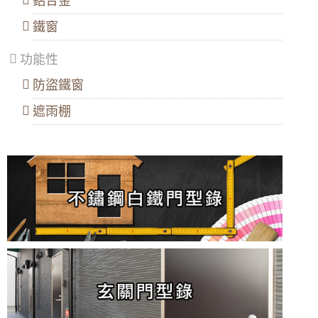
鋁合金
寸是多少？
鐵窗
窗戶旁邊可以做哪些設計跟裝飾？
功能性
室內窗戶設計的好，可增加室內採光效果
防盜鐵窗
別墅裝修窗戶設計可以怎麼做？
遮雨棚
《住宅設計解剖書》書摘：設計普通推拉窗不
就可以嗎？
窗戶設計要注意哪些事？
陽臺裝修窗戶要怎麼設計好？窗戶材質、價格
愛注意！
日本裝修節目為什麼喜歡裝室內窗？安裝室內
窗戶有什麼好處？
使用AutoCAD畫室內設計圖步驟解說
門窗知識：高樓層使用內開窗有什麼優點？