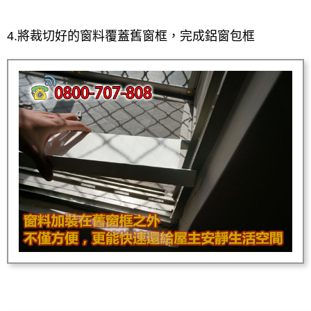
4.將裁切好的窗料覆蓋舊窗框，完成鋁窗包框