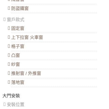
如何選擇鋁窗樣式？鋁窗尺寸要如何設計？
投
洲
山
區
、
區
、
區
、
防盜鐵窗
門窗裝修，窗框材質的選擇也很重要喔
內
土
大
湖
城
園
窗戶款式
區
、
區
、
區
、
陽台窗戶選外推式窗戶好，還是橫拉窗好？兩
南
樹
觀
者有什麼差異跟優缺點？
固定窗
港
林
音
區
、
區
、
區
、
家裡的窗戶如果要拆卸，需要注意哪些事情？
文
三
新
上下拉窗 火車窗
山
峽
屋
不同的開窗方式，推射窗跟橫拉窗的優缺點有
區
區
、
區
、
格子窗
哪些？
鶯
復
歌
興
凸窗
什麼是無框窗戶？陽台使用無框窗戶有什麼優
區
、
區
點？
新
紗窗
店
你家窗戶是哪一種？八種室內裝潢常用的窗戶
區
、
推射窗 / 外推窗
淡
不同款式的窗戶，各有哪些優缺點？
水
落地窗
區
、
更換鋁門窗想找人估價，有哪些因素會影響價
八
格？跟鋁門窗廠商要溝通哪些事項？
里
大門安裝
區
、
更換鋁門窗、加裝氣密窗價格免煩惱！告訴您
汐
安裝位置
取得門窗估價、報價3件事你一定要知道
止