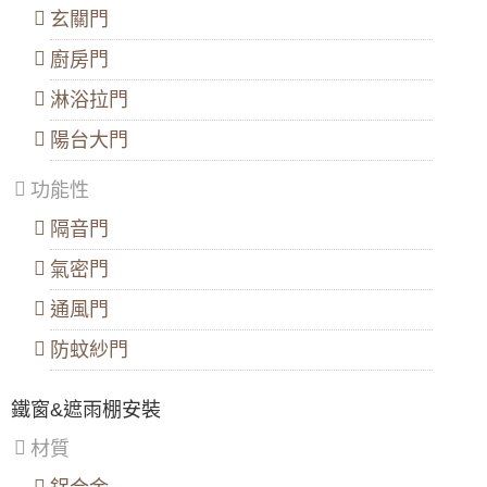
區
、
玄關門
五類型窗戶的優缺點
深
坑
廚房門
區
鋁門窗顏色如何挑選?鋁門窗顏色有哪些?
淋浴拉門
選購鋁窗花要注意哪些事？
陽台大門
推射窗與橫拉窗開窗方式有什麼不同？窗戶挑
選要注意哪些事？
功能性
推射窗與橫拉窗各自優缺點詳解
隔音門
門窗常用五金配件有哪些？
氣密門
臥室窗簾怎麼選才能顧及遮光效果跟風格漂
通風門
亮？
防蚊紗門
窗戶想要安裝平開窗，平開窗報價怎麼計算？
斷橋鋁門窗顏色介紹
鐵窗&遮雨棚安裝
安裝平開窗，要怎麼安裝紗窗？
材質
臥室窗戶尺寸大小要怎麼抓？一般臥室窗戶尺