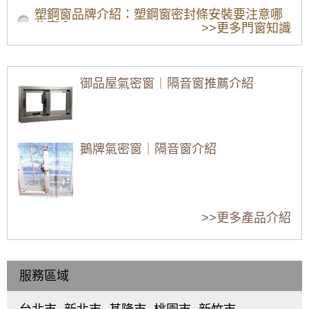
塑鋼窗品牌介紹：塑鋼窗密封條安裝要注意哪
些事？
>>更多門窗知識
如何評估塑鋼窗的安裝費用？
塑鋼門窗有哪些優勢？有哪些品牌可以挑選？
御品屋氣密窗｜隔音窗推薦介紹
鋁門窗尺寸標準是什麼？尺寸標準規格有哪
些？
氣密窗與傳統鋁門窗有什麼不同？氣密窗的隔
鵝牌氣密窗｜隔音窗介紹
音效果好嘛？
選擇窗戶，窗框材質不同，有什麼差異？
老屋裝修，要如何評估要不要換窗戶？窗戶改
金縷屋氣密窗｜隔音窗介紹
>>更多產品介紹
造時要注意哪些事？
窗戶知識：窗戶構造與窗戶材質介紹
塑鋼窗 vs 鋁合金窗，優缺點大PK！
服務區域
錦鋐氣密窗｜隔音窗介紹
門窗設計：裝修窗戶有哪些窗戶樣式可以選