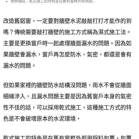
案例說明
案例描述：乾式施工的特色是在舊有窗框外部用鋁料
包覆，包覆後再把新的窗戶裝上去。所以有的人會稱
之為包覆式鋁門窗，或是鋁窗包框。以下是乾式施工
（鋁窗包框）的施工過程介紹。
改造舊鋁窗，一定要對牆壁水泥敲敲打打才能作的到
嗎？傳統需要敲打牆壁的施工方式稱為濕式施工法。
主要是更換窗戶時一起處理牆面漏水的問題。因為如
果牆壁會漏水，窗戶再怎麼防水、氣密，都還是會有
漏水的問題。
但如果家裡的牆壁防水結構沒問題，雨水不會從牆面
細縫滲入，且漏水問題主要是因為舊窗戶本身的氣密
性不佳的話，可以採用乾式施工，這種施工方式的特
色是不會破壞原本的水泥環境，
乾式施工的特色是在舊有窗框外部用鋁料包覆，包覆