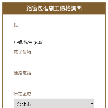
鋁窗包框施工價格詢問
【大溪鋁門窗維
【平鎮鋁門窗】裝
【中和鋁門窗推
修】舊窗框變形開
氣密窗防噪隔音改
薦】改裝氣密窗與
窗戶不順，安裝隔
善高樓窗戶風切
三合一通風門，氣
姓
音氣密窗，採鋁窗
聲，隔音窗搭配三
密提升隔音效果且
包框乾式施工法
段式加壓把手，開
防止滲水
關更省力。
小姐/先生
(必填)
【泰山鋁門窗】舊
【蘆洲鋁門窗推
高樓窗戶風聲大，
廠房更換窗戶，安
薦】安裝隔音氣密
客製化窗戶高度寬
電子信箱
裝新窗戶使用隔音
窗降低噪音，讓嬰
度，搭配膠合安全
窗，氣密性好防噪
兒一夜好眠，使用
玻璃與小拉窗設計
防塵防漏水
半反射玻璃遮光兼
防止孩童墜樓，歡
顧隱私。歡迎詢
迎詢問價格
連絡電話
價。
所在區域