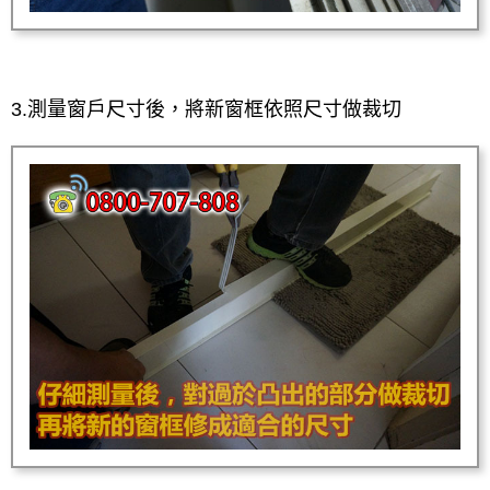
3.測量窗戶尺寸後，將新窗框依照尺寸做裁切