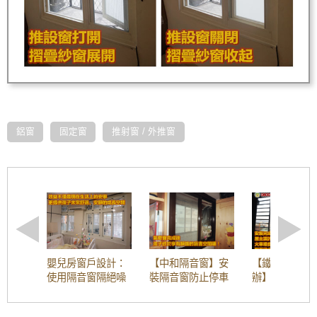
鋁窗
固定窗
推射窗 / 外推窗
嬰兒房窗戶設計：
【中和隔音窗】安
【鐵路噪音怎
使用隔音窗隔絕噪
裝隔音窗防止停車
辦】陽台加裝
音，讓嬰兒夜間不
場噪音污染，歡迎
氣密窗，隔絕
因噪音吵醒而哭泣
詢價
與工廠排放異