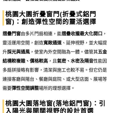
化銅門、旋轉門、白鐵玻璃自動門、玻璃自
桃園大園折疊窗門(折疊式鋁門
動門、…等。
窗)：創造彈性空間的靈活選擇
窗的工程：
鐵窗、白鐵窗、鋁窗、鍛造鐵
摺疊門窗
由多片門扇相連，能
摺疊收攏最大化開口
，
窗、景觀推側窗、氣密窗、隔音氣密窗…
靈活運用空間，創造
寬敞通道
、延伸視野，並大幅提
等。
升
採光與通風
，使室內外空間融為一體。儘管其
五金
鐵皮屋施工：
鐵皮屋工程、頂樓加蓋、鋼構
結構較複雜、價格較高
，且
氣密、水密及隔音
性能因
鐵皮屋工程、鐵厝、鐵棟、鐵屋、鐵皮屋換
多扇拼接略有影響，清潔與施工也較不易。但它仍是
屋頂、 鐵皮屋生鏽處理、鐵皮屋防鏽、鐵皮
連接客廳與陽台、餐廳與庭院、或大型店面、展場等
屋隔熱、工廠搭建鐵皮屋…等。
需要
彈性空間調整
場所的理想選擇。
欄杆樓梯：
藝術欄杆、鍛鐵欄杆、鐵樓梯、
桃園大園落地窗(落地鋁門窗)：引
金屬樓梯、樓梯扶手…等。
入陽光與開闊視野的設計首選