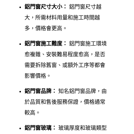
Google 評價：5.0顆星
鋁門窗尺寸
大小
：
鋁門窗尺寸越
大，所需材料用量和施工時間越
官方網站:
https://www.0800-707-808.com/
了
多，價格會更高。
解更多資訊
鋁門窗施工
難度
：
鋁門窗施工環境
服務區域
：涵蓋桃園大園地區及新北市其他
愈複雜、安裝難易程度愈高，是否
區域。
需要拆除舊窗、或額外工序等都會
桃園大園鋁門窗安裝、桃園大園鋁
影響價格。
門窗保養、桃園大園鋁門窗維修、
鋁門窗品牌：
知名鋁門窗品牌，由
桃園大園鋁門窗更換
於品質和售後服務保證，價格通常
桃園大園鋁門窗
安裝維修、更換保養，均有專業的服
較高。
務人員到現場評估與業者討論，將多年的專業經驗與
鋁門窗玻璃：
玻璃厚度和玻璃類型
熱忱服務帶給客戶，同時是台灣一線氣密窗、隔音窗