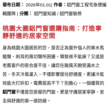
桃園大園鋁窗安裝價錢,桃園大園鋁窗施工流程圖,桃園
發布日期：
2026年01.01|
作者：
鋁門窗工程宅急便編
大園門窗工程施工要領,桃園大園鋁門窗工程施工品質
輯團隊 |
分類：
鋁門窗知識 / 鋁門窗裝修
管理標準,桃園大園鋁窗安裝注意事項,桃園大園鋁門窗
桃園大園鋁門窗選購指南：打造寧
裝不回去,桃園大園鋁門窗安裝時間,桃園大園窗框安
靜舒適的居家空間
裝,桃園大園鋁門窗,桃園大園铝窗,桃園大園門窗,桃園
身為桃園大園居民的您，是否正為窗外惱人的車水馬
大園鋁窗價格,桃園大園鋁門框價格,桃園大園陽台鋁門
龍聲、刺耳的風切聲所困擾，導致夜不能寐？又或是
窗價格,桃園大園鋁窗包框價格,桃園大園窗戶安裝,桃
老舊窗戶的密合度不佳，讓您在颱風天飽受漏水之
園大園鋁門窗報價,桃園大園鋁門窗估價,桃園大園鋁門
苦、冬天冷風灌入，不僅影響居住舒適度，更讓冷氣
窗價錢,桃園大園鋁門窗價格查詢,桃園大園氣密窗安
效能大打折扣，電費居高不下？別擔心，一個優質的
裝,鋁門窗桃園大園ptt,桃園大園鋁門窗維修,桃園大園
鋁門窗
不僅是您房屋的門面，更是守護居家寧靜、安
鋁門窗推薦,桃園大園門窗行,桃園大園附近鋁門窗,桃
全與舒適的第一道防線。
園大園氣密窗,桃園大園铝門,桃園大園玻璃門窗,桃園