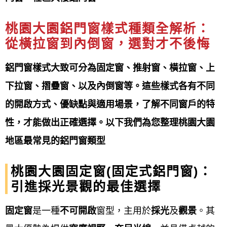
固帶給您最完善的產品售後
桃園大園鋁門窗樣式種類全解析：
專營產品項目
Our products
從橫拉窗到
內倒窗
，選對才不後悔
鋁門窗工程宅急便提供桃園大園
鋁門窗產品項目非常
鋁門窗樣式大致可分為固定窗、推射窗、橫拉窗、上
多元，主要可分為
鋁窗（如氣密窗、隔音窗、景觀
下拉窗、摺疊窗、以及內倒窗等。這些樣式各有不同
窗、格子窗、推射窗等）、鋁門（如玄關門、三合一
的開啟方式、優缺點與適用場景，了解不同窗戶的特
通風門、淋浴拉門）、以及戶外產品（如採光罩
、玻
性，才能做出正確選擇。以下我們為您整理桃園大園
璃屋
、雨遮、花架）等
。 其他還有強調美觀的造型
地區最常見的鋁門窗類型
窗，以及特殊功能的凸窗、百葉窗等產品。 選擇時可
桃園大園固定窗(固定式鋁門窗)：
依據氣密性、隔音性、安全性、開啟方式、以及美觀
引進採光景觀的最佳選擇
設計等需求來挑選適合的產品。
固定窗
是一種
不可開啟
窗型，主用於
採光
及
觀景
。其
鋁門窗工程宅急便提供
桃園大園鋁門窗、氣密窗、隔