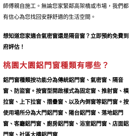
鋁門窗工程宅急便提供
免費估價，價錢實惠堅持用料
師傅親自施工。無論您家緊鄰高架橋或市場，我們都
的品質施作上的用心
有信心為您找回安靜舒適的生活空間。
安全：
想知道您家適合氣密窗還是隔音窗？立即預約免費到
鋁門窗工程宅急便提供
秉持安全第一的原則除了品質
府評估！
還帶給您最安全的產品
桃園大園鋁門窗種類有哪些？
服務：
鋁門窗種類按功能分為傳統鋁門窗、氣密窗、隔音
鋁門窗工程宅急便提供
品質第一，顧客至上用心傾聽
窗、防盜窗。按窗型開啟樣式為固定窗、推射窗、橫
您的需求設計出符合您個人的客製化服務
拉窗、上下拉窗、摺疊窗、以及內倒窗等鋁門窗。按
使用場所分為大門鋁門窗、陽台鋁門窗、落地鋁門
保固：
窗、客廳鋁門窗、廚房鋁門窗、浴室鋁門窗、店面鋁
鋁門窗工程宅急便提供
非人為、天災損壞三年防水保
門窗、社區大樓鋁門窗