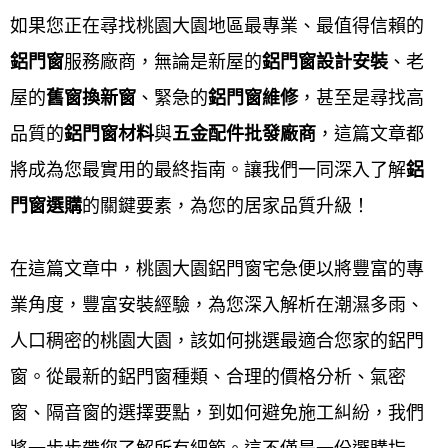
大園氣密門,桃園大園氣密窗品牌排名,桃園大園傳統鋁
如果您正在尋找桃園大園地區最專業、最值得信賴的
門價格,桃園大園落地鋁門窗價格,桃園大園現成鋁窗價
鋁門窗
服務廠商，無論是新屋的
鋁門窗設計安裝
、老
格,桃園大園700型鋁門價格,桃園大園客廳落地門價格,
屋的
舊窗換新窗
、緊急的
鋁門窗維修
，甚至是尋找高
桃園大園房間鋁門價格,桃園大園大門落地門價格ptt,桃
品質的
鋁門窗材料
與
五金配件批
發廠商
，這篇文章都
園大園舊鋁窗改氣密窗價格ptt,桃園大園鋁門窗樣式,桃
將成為您最實用的最終指南。讓我們一同深入了解
鋁
園大園鋁門窗價格,桃園大園舊鋁窗改氣密窗價格,桃園
門窗選購
的關鍵要素，為您的居家品質升級！
大園陽台鋁門窗樣式,桃園大園鋁門窗材料規格,桃園大
園落地鋁門窗樣式,桃園大園客廳鋁門窗樣式,桃園大園
在這篇文章中，桃園大園鋁門窗宅急便以將豐富的專
鋁門窗樣式價格,桃園大園廚房鋁門窗樣式,桃園大園鋁
業角度，豐富安裝經驗，為您深入解析在潮濕多雨、
門窗款式,桃園大園鋁門窗顏色,桃園大園現成鋁窗尺
人口稠密的桃園大園，該如何挑選最適合您家的鋁門
寸,桃園大園陽台鋁窗價格,桃園大園氣密窗價格,桃園
窗。從最新的鋁門窗種類、合理的價格分析、氣密
大園氣密窗推薦,桃園大園鋁門樣式,桃園大園鋁門窗五
窗、隔音窗的選擇要點，到如何避免施工糾紛，我們
金材料,桃園大園鋁門窗五金材料行,鋁門窗材料行桃園