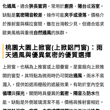
化通風
，適合
狹長窗洞
，常用於
廚房
、
陽台
或
浴室
。
詳細規劃與簽約報價
：
缺點是
氣密隔音較差
，操作可能
夾手或滑落
。價格介
於推射窗與橫拉窗間，雖在台灣較少見，但適合追求
根據丈量結果，提供詳細的報價單與施工規
歐美風格與重視
自然通風
的族群。
劃，確認窗型、材質、五金、玻璃規格等細
節，雙方同意後簽訂合約。
桃園大園上掀窗(上掀鋁門窗)：雨
天通風與優異氣密的優質選擇
備料與工廠加工
：
上掀窗，也稱為上推窗或上摺疊窗，是窗扇向上掀推
廠商依據合約內容，在工廠進行裁料、切
開的窗型。其特點為微雨時仍可開啟
通風
，雨水不易
割、組裝等前置作業。
濺入，提供如遮雨棚般的遮蔽效果。有助於室內空氣
循環
與
採光
，關閉時具優異的
氣密、隔音
及
防水
性
現場安裝施工
：
能。缺點是外側玻璃清潔不易，價格與推射窗相近。