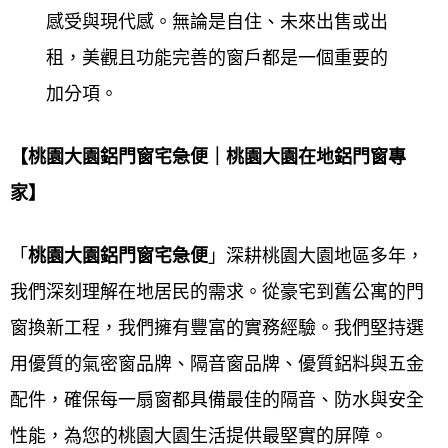
的肯定，才能長長久久穩定經營。如有任何門窗居家
感受與現代感。無論是自住、未來出售或出
問題歡迎來電 ~免費到現場估價。
租，美觀且功能完善的窗戶都是一個重要的
加分項。
鋁門窗工程宅急便
堅持的理念『品質第一，顧客至
上，永續經營』以專業，誠信，創新，來協助改善家
【桃園大園鋁門窗宅急便｜桃園大園在地鋁門窗專
的環境，提升生活品質。於創立以來深耕40年，有極
家】
高之評價，更受到客戶的肯定，為您建立心中的夢想
家！40年的堅持 │
鋁門窗工程宅急便
│ 打造優質窗的
「
桃園大園鋁門
窗宅急便
」深耕桃園大園地區多年，
夢想家
我們深刻理解在地居民的需求。從豪宅到舊公寓的門
窗換新工程，我們擁有豐富的實務經驗。我們堅持選
鋁門窗工程宅急便
擁有多年鋁門窗施工之實務經驗，
用優質的氣密窗品牌、隔音窗品牌、優質鋁料與五金
從規劃丈量、設計到施工，秉持著用心、高品質、誠
配件，確保每一扇窗都具備最佳的隔音、防水與安全
信，來服務所有客戶，從每一個小細節都細心與客戶
性能，為您的桃園大園生活提供最堅實的屏障。