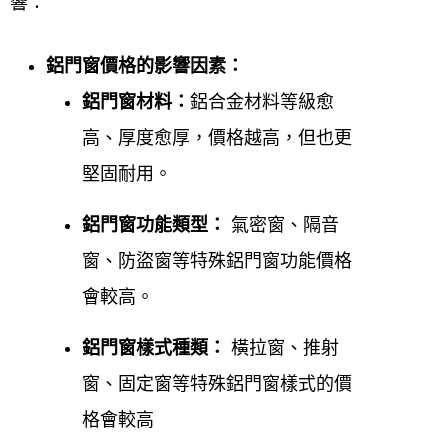
響：
詢。
鋁門窗價格的影響因素：
行動電話：
0952696696。
鋁門窗材料：
鋁合金材料等級愈
Email：
win82015566@gmail.com。
高、厚度愈厚，價格越高，但也更
堅固耐用。
官方LINE ID：
0952-696-696透過電話加入好
友進行線上估價與諮詢。
鋁門窗功能類型：
氣密窗、隔音
窗、防盜窗等特殊鋁門窗功能價格
營業時間:
會較高。
週一至週五 08:00-17:00
鋁門窗樣式種類：
橫拉窗、推射
週六可預約 08:00-17:00
窗、固定窗等特殊鋁門窗樣式的價
週日休息
格會較高