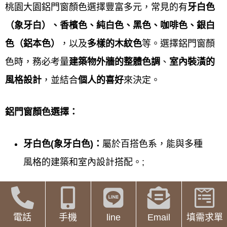
鋁門窗工程宅急便提供桃園大園鋁門窗線上估價服務
桃園大園鋁門窗顏色選擇豐富多元，常見的有
牙白色
流程
如下：
（象牙白）、香檳色、純白色、黑色、咖啡色、銀白
色（鋁本色）
，以及
多樣的木紋色
等。選擇鋁門窗顏
線上初步諮詢與需求提供
色時，務必考量
建築物外牆的整體色調
、
室內裝潢的
透過
LINE
、
線上表單
或電話聯繫廠
風格設計
，並結合
個人的喜好
來決定。
商，說明您的
預算
、想改善的
問題
(如：隔音、氣密) 及想要的
窗型
。
鋁門窗顏色選擇：
傳送現場照片與
初步尺寸
牙白色(
象牙白色)
：
屬於百搭色系，能與多種
依廠商要求，提供現場
門窗照片
、
風格的建築和室內設計搭配。;
大約尺寸
(寬 高) 及
特殊需求
(如：
香檳色：
呈現較為高雅的質感，適合搭配較
窗框顏色、玻璃種類、施工方式)。
為現代或簡約的風格。
電話
手機
line
Email
填需求單
此步驟為獲取
初步估價
的關鍵。