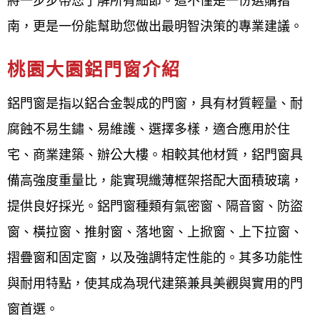
將一步步帶您了解所有細節。這不僅是一份選購指
大園,桃園大園專業鋁門窗五金,桃園大園鋁門窗輪子哪
南，更是一份能幫助您做出最明智決策的專業建議。
裡買,鋁門窗五金材料行桃園大園,桃園大園鋁材料行,
桃園大園鋁門窗介紹
桃園大園鋁門窗配件,桃園大園鋁門窗材料行,桃園大園
鋁窗五金,桃園大園鋁管材料行,桃園大園紗窗材料哪裡
鋁門窗是指以鋁合金製成的門窗，具有材質輕量、耐
買,桃園大園鋁料,桃園大園鋁門窗材料哪裡買,桃園大
腐蝕不易生鏽、易維護、選擇多樣，適合應用於住
園鋁材行,桃園大園鋁門窗材料批發,鋁門窗維修桃園大
宅、商業建築、辦公大樓。相較其他材質，鋁門窗具
園,桃園大園修理鋁門窗價格,桃園大園鋁門窗軌道修
備高強度重量比，能實現纖薄框架搭配大面積玻璃，
理,桃園大園鋁門窗滑輪更換,桃園大園紗窗修理推薦,
提供良好採光。鋁門窗種類有氣密窗、隔音窗、防盜
桃園大園修理紗窗,桃園大園換紗窗價格,桃園大園紗窗
窗、橫拉窗、推射窗、落地窗、上掀窗、上下拉窗、
修理價格,桃園大園紗窗更換價格,桃園大園窗戶玻璃更
摺疊窗和固定窗，以及強調特定性能的。其多功能性
換價格
與耐用特點，使其成為現代建築兼具美觀與實用的門
窗首選。
想尋找最高評分的桃園大園鋁門窗