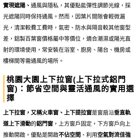
實現遮陽、
通風與隱私，其優點能彈性調節光線，採
產品與服務。
光遮陽同時保持通風。然而，因葉片間隙會輕微漏
桃園大園鋁門窗服務流程細項
光，清潔較費工費時，氣密、防水與隔音較其他窗型
差，鋁製百葉窗價格屬中等價位，適合潮濕或陽光直
線上諮詢與初步評估
：
射的環境使用，常安裝在浴室、廚房、陽台、機房或
透過電話、LINE 或線上表單與廠商聯繫，說
樓梯間等需通風的場所。
明需求、期望風格和預算，進行初步了解。
桃園大園上下拉窗(上下拉式鋁門
窗)：節省空間與靈活通風的實用選
現場丈量與勘查
：
擇
由專業人員到現場進行精確丈量，確認開口
上下拉窗，又稱火車窗、上下提拉窗
是窗扇沿
垂直軌
尺寸、牆面狀況、樓層運輸動線等，並提供
道上下滑動
的
鋁門窗
，上方窗戶固定，下方窗戶向上
專業建議。
推動開啟，優點是開啟
不佔空間
、利用
空氣對流佳強