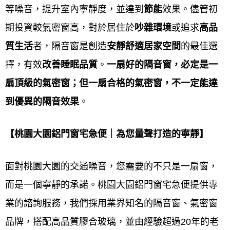
等噪音，提升室內寧靜度，並達到
節能
效果。儘管初
有多年施工經驗，兼具安全、功能與美觀，致力實現
期投資較氣密窗高，對於居住於
吵雜環境
或追求
高品
的目標。
質生活
者，隔音窗是創造
安靜舒適居家空間
的最佳選
Service purpose
擇，有效
改善睡眠品質
。
一扇好的隔音窗，必定是一
扇頂級的氣密窗；但一扇合格的氣密窗，不一定能達
鋁門窗工程宅急便的
鋁門窗服務宗旨是以「
顧客至
到優異的隔音效果
。
上」，提供高品質產品，確保安全與美觀，並提供完
善的售後服務，以實現永續經營和提升居住品質
。 具
【
桃園大園
鋁門窗宅急便｜為您量聲打造的寧靜】
體的宗旨會因公司而異，但核心原則是結合專業知
識，了解客戶需求，並提供精確的規劃與合理的價
面對桃園大園的交通噪音，您需要的不只是一扇窗，
格，最終達到客戶滿意。
而是一個寧靜的承諾。桃園大園鋁門窗宅急便提供專
業的諮詢服務，我們採用業界知名的隔音窗、氣密窗
品質：
品牌，搭配高品質膠合玻璃，並由經驗超過20年的老