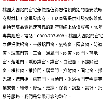
廠商，該公司在該地區深耕多年，擁有超過40年經
桃園大園鋁門窗宅急便是值得您信賴的鋁門窗安裝廠
驗，並強調客戶滿意度，提供多樣化服務項目與高品
商與材料五金批發廠商，工廠直營提供批發安裝維修
質產品，且強調「珍惜客戶的每一次需求，認真做好
更換等高品質迅速可靠的到府與線上估價服務，40年
每一次工作」，可見其專業與服務品質。
專業經驗，電話：0800-707-808。桃園大園鋁門窗宅
評分高的原因
急便提供鋁窗、一般鋁門窗、氣密窗、隔音窗、防盜
窗、玻璃門窗、三合一通風門、紗窗、紗門、落地
多年經驗與專業技術
：
鋁門窗工程宅急便
擁
窗、落地門、隱形鐵窗、鐵窗、白鐵窗、不鏽鋼鐵
有超過40年的專業經驗，技術能力精準，能
窗、橫拉窗、推拉門、摺疊門、推射窗、固定窗、採
夠精準掌握細節。
光罩、遮雨棚、店面門、自動門、淋浴拉門等需要專
品質至上
： 從材料挑選到施工完成，每個環
業安裝、維修、修理、更換、保養、調整、設計、批
節都層層把關，確保產品品質達到最高標
發等服務，我們是您最可靠的夥伴。
準。