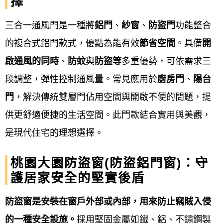
擇
三合一通風門是一種將
鋁門
、
紗窗
、
防盜門
功能整合
廠商提供後續的保固服務，並說明產品的基
的複合式鋁門款式，優點為能有效
節省空間
。具備
開
本保養方式，以確保產品能長期穩定運作。
啟通風的同時
、
防蚊
與
防盜等
多重優勢，可依需求三
注意事項
段調整，彈性控制通風量。常見應用於
廚房門
、
陽台
門
，解決傳統雙層門佔用空間與開啟不便的問題，提
公寓大廈規定
： 在加裝或變更外牆門窗前，
供更舒適便捷的生活空間。此門款結合實用與美觀，
應先確認該公寓大廈規約，以免觸犯法規。
是現代住宅的理想選擇。
品質考量
： 可要求廠商提供品牌認證數據，
桃園大園防盜窗(防盜鋁門窗)：守
並根據預算考量門窗的抗風壓、水密性與隔
護居家安全的堅實後盾
音性能等。
防盜窗是安裝在窗戶外部或內部，用來防止竊賊入侵
施工方式
： 若需拆除舊窗，通常會進行灌
的一種安全設施。
採用堅固金屬如鐵、鋁、不鏽鋼製
漿、補土和油漆等後續處理，影響工時與預