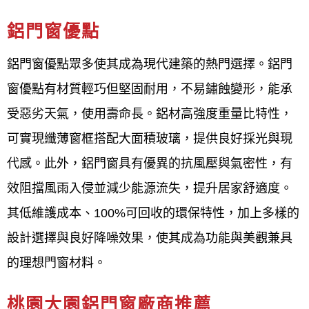
廠商嗎？桃園大園鋁門窗推薦廠
鋁門窗優點
商：
鋁門窗優點眾多使其成為現代建築的熱門選擇。鋁門
鋁門窗工程宅急便
是一家提供桃園大園地區各式室內
窗優點有材質輕巧但堅固耐用，不易鏽蝕變形，能承
外門窗設計、製造與施工服務的專業鋁門窗廠商，服
受惡劣天氣，使用壽命長。鋁材高強度重量比特性，
務對象包括設計師與一般家庭客戶，並強調嚴格的品
可實現纖薄窗框搭配大面積玻璃，提供良好採光與現
質要求、細緻的施工前溝通、完善的售後服務以及工
代感。此外，鋁門窗具有優異的抗風壓與氣密性，有
廠自營才能提供平實合理的價格。 服務項目涵蓋隔音
效阻擋風雨入侵並減少能源流失，提升居家舒適度。
氣密窗、格子窗、採光罩、淋浴拉門、店面門等多種
其低維護成本、100%可回收的環保特性，加上多樣的
產品，並以「品質第一、顧客至上、永續經營」為經
設計選擇與良好降噪效果，使其成為功能與美觀兼具
營理念，致力於提升客戶的居住品質。
的理想門窗材料。
鋁門窗工程宅急便
為桃園大園地區評分最高的鋁門窗
桃園大園鋁門窗廠商推薦