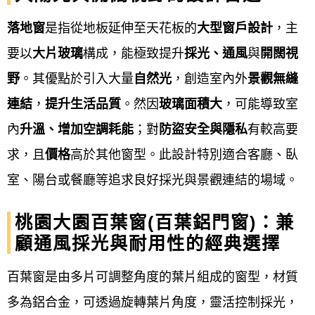
採光雨遮：
採光罩、遮雨棚、雨庇、採光車
落地窗
是指從地板延伸至天花板的
大型窗戶設計
，主
棚…等。
要以
大片玻璃
構成，能極致提升
採光、通風
與
開闊視
野
。其優點於引入大量
自然光
，創造室內外
景觀無縫
其它工程：
H型鋼鐵架、 C型鋼鐵架、鋼構工
連結
，
提升生活品質
。然因
玻璃面積大
，可能導致室
程、金屬工程、鋁製警衛鋼亭、守衛亭、警
內
升溫、增加空調耗能
；對
防盜安全與隱私
有較高要
衛崗亭等。
求，且
價格
高於其他窗型。此設計特別適合客廳、臥
桃園大園鋁門窗服務流程
室、陽台或餐廳等追求良好採光與景觀連結的場域。
鋁門窗工程宅急便提供桃園大園
鋁門窗服務流程通常
桃園大園百葉窗(百葉鋁門窗)：兼
包含：來電
諮詢、到府丈量、設計規劃、報價簽約、
顧通風採光與耐用性的經典選擇
備料製作、現場安裝、驗收清潔，以及最後的售後保
百葉窗是由多片可調整角度的葉片組成的窗型，材質
固服務。
此流程確保從客戶需求到完工驗收，每個環
多為鋁合金，可透過旋轉葉片角度，靈活控制採光，
節都有專人負責與跟進，以提供客製化且符合需求的