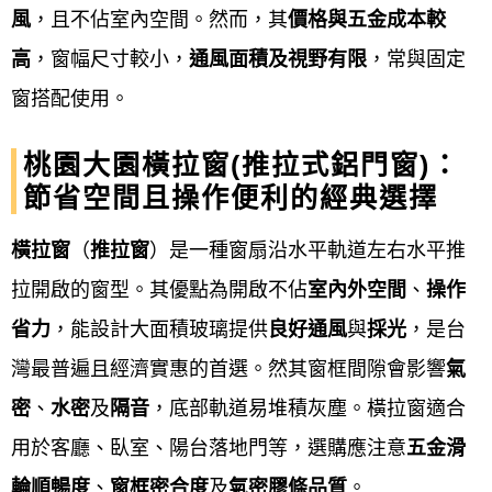
鋁門窗工程宅急便提供桃園大園
鋁門窗服務項目包含
風
，且不佔室內空間。然而，其
價格與五金成本較
居家門窗（如氣密窗、隔音窗、防盜窗、落地窗、通
高
，窗幅尺寸較小，
通風面積及視野有限
，常與固定
風門、推射窗、格子窗、玄關門）、玻璃相關建材
窗搭配使用。
（如採光罩、玻璃屋、玻璃隔間）、衛浴設備（如淋
桃園大園橫拉窗(推拉式鋁門窗)：
浴拉門、乾溼分離）、以及商業空間應用（如店面
節省空間且操作便利的經典選擇
門、自動門、藝術門、不鏽鋼門、鐵捲門）、紗窗紗
門的修理和更換、玻璃更換、隱藏式紗窗、百葉窗等
橫拉窗
（
推拉窗
）是一種窗扇沿水平軌
道左右水平推
多元品項。 服務涵蓋產品製造、設計、安裝、換新、
拉開啟的窗型。其優點
為開啟不佔
室內外空間
、
操作
維修與客製化等，旨在滿足住宅與商業空間對採光、
省力
，能設計大面積玻璃提供
良好通風
與
採光
，是台
通風、隔音、安全、節能與美觀的需求。
灣最普遍且經濟實惠的首選。然其窗框間隙會影響
氣
密
、
水密
及
隔音
，底部軌道易堆積灰塵。橫拉窗適合
門的工程：
不鏽鋼門、鋁門、鍛造門、白鐵
用於客廳、臥室、陽台落地門等，選購應注意
五金滑
門、鐵捲門、鋼板門、鋼木門、琺瑯門、硫
輪順暢度
、
窗框密合度
及
氣密膠條品質
。