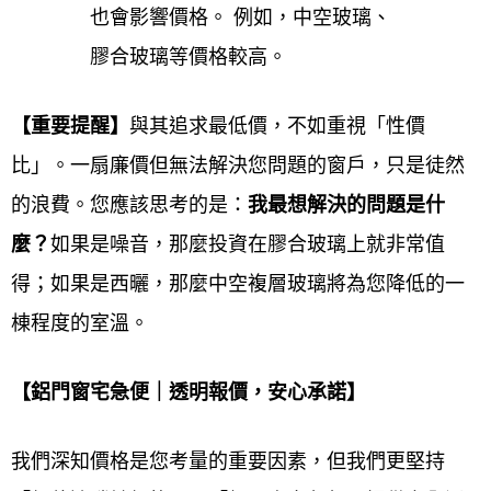
也會影響價格。 例如，中空玻璃、
品牌的特約授權經銷商，施工過程嚴格把關，讓客戶
膠合玻璃等價格較高。
有更優良的品質，歡迎來電0800-707-808或加入LINE
ID，我們都有專人來為您解答。
【重要提醒】
與其追求最低價，不如重視「性價
桃園大園鋁門窗服務對象
比」。一扇廉價但無法解決您問題的窗戶，只是徒然
的浪費。您應該思考的是：
我最想解決的問題是什
鋁門窗工程宅急便提供桃園大園鋁門窗服務對象涵蓋
麼？
如果是噪音，那麼投資在膠合玻璃上就非常值
一般住宅、透天厝、公寓、集合社區大樓、公司行
得；如果是西曬，那麼
中空複層玻璃將為您降低的一
號、辦公室、店面、餐廳、工廠、公家機關、學校
等
棟程度的室溫。
各類場所多元客群。服務旨在滿足
居家商業公共空間
的採光、通風、隔音、安全、節能及美觀的多元需
【鋁門窗宅急便｜透明報價，安心承諾】
求。服務內容提供
客製化設計、專業製造、精準安
裝、門窗換新及維修
一站式解決方案，確保提供符合
我們深知價格是您考量的重要因素，但我們更堅持