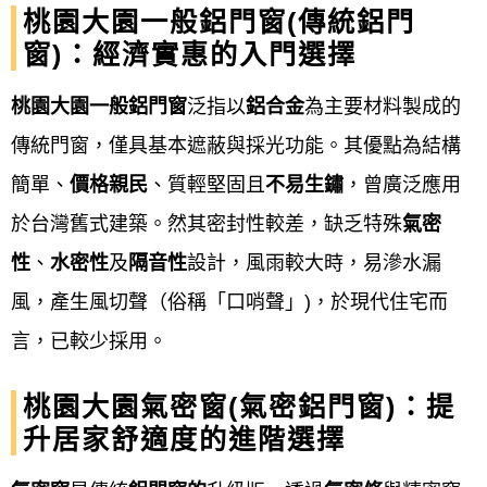
窗、防盜氣密窗、一般氣密窗樣式規劃安裝工程。
桃園大園一般鋁門窗(傳統鋁門
門：客製化打造您的鐵、鋁門，專業金屬門，不銹鋼
窗)：經濟實惠的入門選擇
門，鍛造鐵門；電動鐵門製作安裝。
桃園大園一般鋁門窗
泛指以
鋁合金
為主要材料製成的
Our philosophy
傳統門窗，僅具基本遮蔽與採光功能。其優點為結構
簡單、
價格親民
、質輕堅固且
不易生鏽
，曾廣泛應用
鋁門窗工程宅急便
的經營理念是提供優質產品、顧客
於台灣舊式建築。然其密封性較差，缺乏特殊
氣密
至上、安全實用以及永續經營等核心價值。 這包括確
性
、
水密性
及
隔音性
設計，風雨較大時，易滲水漏
保產品的品質和設計適合客戶需求，提供免費專業估
風，產生風切聲（俗稱「口哨聲」)，於現代住宅而
價和到府服務，並在施工後確實驗收以保障客戶安
言，已較少採用。
心。 同時，企業也重視員工福祉、環境永續發展，並
以品牌提升來拓展商機，最終實現企業與客戶的共贏
桃園大園氣密窗(氣密鋁門窗)：提
升居家舒適度的進階選擇
目標。