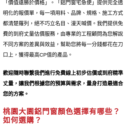
現場環境與法規的最佳鋁門窗產品與服務。
「價值遠勝於價格」。「鋁門窗宅急便」提供完全透
明化的報價單，每一項用料、品牌、規格、施工方式
桃園大園鋁門窗線上估價服務介
都清楚羅列，絕不巧立名目、漫天喊價。我們提供免
紹：
費的到府丈量估價服務，由專業的工程顧問為您解說
鋁門窗工程宅急便提供桃園大園
鋁門窗線上估價服務
不同方案的差異與效益，幫助您將每一分錢都花在刀
通常透過
電話、
LINE
或線上表單
，要求您提供
門窗尺
口上，獲得最高CP值的產品。
寸、照片、樣式
等需求，以便廠商
初步評估
，並提供
一個
價格區間或初步報價
。若報價符合需求，將安排
歡迎隨時聯繫我們進行免費線上初步估價或到府精準
專員
到府精確丈量
、確認細節，最終提供
精確報價與
丈量，讓我們根據您的預算與需求，量身打造最適合
建議
，是門窗更換的第一步。此服務提供
快速了解預
您的方案。
算
、
不便到場時也能取得資訊
的便利管道。
桃園大園鋁門窗顏色選擇有哪些？
線上估價服務流程
如何選購？