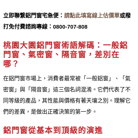
討論溝通，從鋁門窗款式到施工完成後使用便利性、
耐用度...等等多方面考量，給予最專業之門窗建議，
立即聯繫鋁門窗宅急便：
請點此填寫線上估價單
或撥
以降低客戶成本，達到最高品質。
打免付費諮詢專線：
0800-707-808
未來
鋁門窗工程宅急便
會持續力求完美，來滿足顧客
桃園大園鋁門窗
術語解碼：一般鋁
門窗、氣密窗、隔音窗，差別在
的需求，達到舒適、安全、豪華的生活空間，並將最
哪？
新的門窗資訊提供給客戶參考，
鋁門窗工程宅急便
期
待為客戶創造最舒適的生活空間環境。
在鋁門窗市場上，消費者最常被「一般鋁窗」、「氣
密窗」與「隔音窗」這三個名詞混淆。它們代表了不
鋁門窗工程宅急便
TEL:0800-707-808提供桃園大園鐵
同等級的產品，其性能與價格有著天壤之別。理解它
窗, 鐵門安裝施工。 鐵窗, 鐵門, 鋁門窗, 隔音窗,氣密
們的差異，是做出正確決策的第一步。
窗, 防盜窗安裝施工
窗：鋁窗、鋁門窗、鐵窗、不銹鋼窗，各式隔音氣密
鋁門窗從基本到頂級的演進