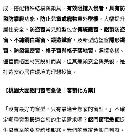
成，搭配特殊結構與鎖具，
有效阻擋入侵者，具有防
算。
盜防攀爬
功能，
防止兒童或寵物意外墜樓
，大幅提升
來電詢問 → 現場丈量估價 → 簽訂合約 → 工廠內訂製
居住安全。
防盜窗
常見類型包含
傳統鐵窗、鋁製防盜
→ 到府安裝 →售後保固
窗、不鏽鋼白鐵窗、鍛造鐵窗
，及新型防盜窗
隱形鐵
窗
、
防盜氣密窗
、
格子窗
與
格子落地窗
，選擇多樣。
來電詢問
儘管價格因材質設計而異，但其兼顧安全與美觀，是
打造安心居住環境的理想投資。
現場丈量估價
簽訂合約
【桃園大園鋁門窗宅急便｜客製化方案】
工廠內訂製
「沒有最好的窗型，只有最適合您家的窗型。」不確
到府安裝
定哪種窗型最適合您的生活需求嗎？
鋁門窗宅急便
提
供最專業的免費諮詢服務。我們的專家會親自到府，