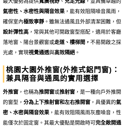
最大優勢為提供
寬廣視野
、
充足光線
，並具備卓越的
音窗、 H型鋁鋼構採光罩、遮雨棚、藝術玄關門、氣
氣密性、水密性與隔音效果
，能有效阻隔噪音風雨，
密加壓門、硫化銅門、浴廁門、不銹鋼門、不銹鋼防
確保室內
極致寧靜
。雖無法通風且外部清潔困難，但
盜門窗、玻璃屋、鋁格柵、板牆、格子窗、兒童安全
設計彈性高
，常與其他可開啟窗型搭配，適用於客廳
窗、防盜門窗、凸窗、雨遮、防盜窗、陽台窗、景觀
落地窗、陽台景觀窗或
走道、樓梯間，
不易開啟之採
窗、推射窗、店面門、玄關門、隔音門、浴室門、、
光處，實現
視覺通透
與
高效隔絕
。
淋浴拉門、遮雨棚、鍛造門窗、鐵皮屋、隔音器密鋁
桃園大園外推窗(外推式鋁門窗)：
門窗、三合一門組、隱形折疊式紗窗、鍛造窗、玻璃
兼具隔音與通風的實用選擇
自動門、遙控電動捲門、輕鋼架天花板、鐵皮屋換板
翻修、玻璃乾濕分離隔間(門)淋浴拉門、帷幕牆、，門
外推窗
，也稱為
推開窗
或
推射窗
，是一種向戶外推開
窗及鋼鋁相關工程皆有服務。
的窗型，
分為上下推射窗和左右推開窗
，具優異的
氣
密、水密與隔音效果
，能有效阻隔風雨灰塵噪音，性
服務項目
Our service
能僅次於固定窗。其最大優點是開啟時可
完全敞開通