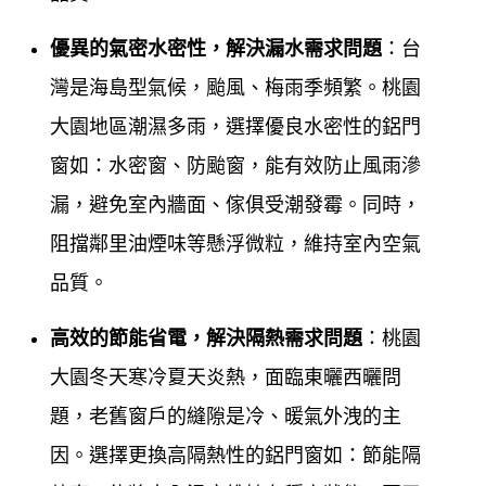
窗) )工廠直營，主要服務桃園大園客戶專業於各式門
優異的氣密水密性，解決漏水需求問題
：台
窗產品與鋁門窗服務，在桃園大園地區專營各式門窗
灣是海島型氣候，颱風、梅雨季頻繁。桃園
工程40年，來除了長期配合設計師，擁有豐富的新安
大園地區潮濕多雨，選擇優良水密性的鋁門
裝、設計、規劃鋁門窗實務經驗外，更將門窗服務，
窗如：水密窗、防颱窗，能有效防止風雨滲
深入一般社區家庭，在桃園大園廣受各區客戶肯定。
漏，避免室內牆面、傢俱受潮發霉。同時，
鋁門窗工程宅急便
對於鋁門窗產品製定的品質要求嚴
阻擋鄰里油煙味等懸浮微粒，維持室內空氣
格，對於鋁門窗施工前的溝通及施工受的售後服務，
品質。
堅持做到101%，超越完美，也因為工廠自營，所以能
高效的節能省電，解決隔熱需求問題
：桃園
將最合理平實的價格提供給所有客戶，我們希望為客
大園冬天寒冷夏天炎熱，面臨東曬西曬問
戶創造最舒適的居家及辦公空間，您的鋁門窗問題交
題，老舊窗戶的縫隙是冷、暖氣外洩的主
給
鋁門窗工程宅急
便讓您最放心
因。選擇更換高隔熱性的鋁門窗如：節能隔