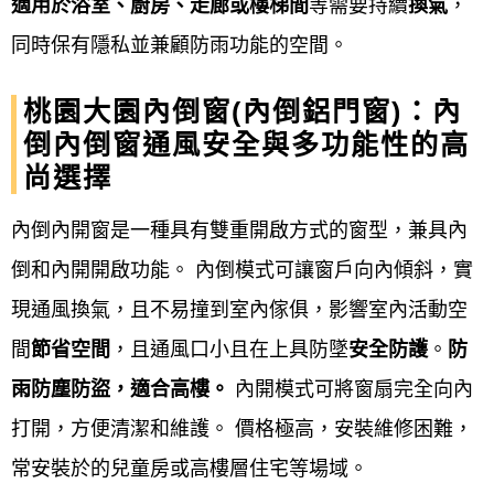
適用於浴室、廚房、走廊或樓梯間
等需要持續
換氣
，
拆除舊窗
：: 若有舊窗，需先進行拆
同時保有隱私並兼顧防雨功能的空間。
除。
桃園大園內倒窗(內倒鋁門窗)：內
新框安裝
：: 將新窗框依序固定於牆
倒內倒窗通風安全與多功能性的高
面，並確保水平與垂直，例如使用
尚選擇
膨脹螺栓或固定片。
內倒內開窗是一種具有雙重開啟方式的窗型，兼具內
填縫與密封
：: 使用發泡膠填滿窗框
倒和內開開啟功能。 內倒模式可讓窗戶向內傾斜，實
與牆面間的縫隙，待固化後再進行
現通風換氣，且不易撞到室內傢俱，影響室內活動空
切割，並在接縫處施打矽利康，確
間
節省空間
，且通風口小且在上具防墜
安全防護
。
防
保防水性與氣密性。
雨防塵防盜，適合高樓。
內開模式可將窗扇完全向內
安裝窗扇與玻璃
：: 小心地將內框窗
打開，方便清潔和維護。 價格極高，安裝維修困難，
扇和玻璃安裝到位，並進行調整。
常安裝於的兒童房或高樓層住宅等場域。