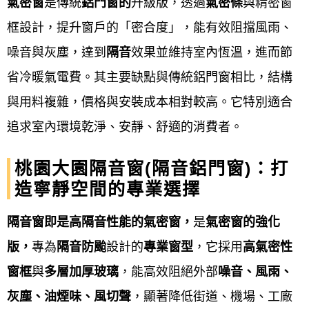
氣密窗
是傳統
鋁門窗的
升級版，透過
氣密條
與精密窗
品質：
框設計，提升窗戶的「密合度」，能有效阻擋風雨、
鋁門窗工程宅急便
與多家知名窗戶廠商合作，以確保
噪音與灰塵，達到
隔音
效果並維持室內恆溫，進而節
我們提供的用料之品質。並在施工完成後安排時間進
省冷暖氣電費。其主要缺點與傳統鋁門窗相比，結構
行驗收，讓客戶安心又放心！
與用料複雜，價格與安裝成本相對較高。它特別適合
專業：
追求室內環境乾淨、安靜、舒適的消費者。
鋁門窗工程宅急便
配合各客戶之需求及預算，提供完
桃園大園隔音窗(隔音鋁門窗)：打
善高品質的產品。對於客戶我們免費估價，並依照需
造寧靜空間的專業選擇
求現場規劃及建議。
隔音窗即是高隔音性能的氣密窗，
是
氣密窗的強化
承諾：
版，
專為
隔音
防颱
設計的
專業窗型
，它採用
高氣密性
窗框
與
多層加厚玻璃
，能高效阻絕外部
噪音、風雨、
鋁門窗工程宅急便
從設計到施工及維護全程服務，價
灰塵、油煙味、風切聲
，顯著降低
街道、機場、工廠
格合理，多年來深受客戶好評，有口皆碑。鋁門窗擁