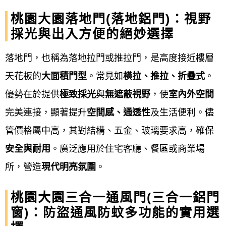
桃園大園落地門(落地鋁門)：視野
完工驗收與收款
：
採光與出入方便的絕妙選擇
功能測試
：: 檢查窗扇開關是否順
落地門，也稱為落地拉門或推拉門，是高度接近樓層
暢、玻璃是否完整、氣密性是否良
天花板的
大面積門型
。常見如
橫拉、推拉、折疊式
。
好、以及防水性是否符合要求。
優勢在於提供
極致採光
與
無遮蔽視野
，使
室內外空間
完美連接，顯著提升
空間感、通透性
及生活便利。儘
現場清潔
：: 清潔施工現場，恢復環
管價格屬中高，其對結構、五金、玻璃要求高，確保
境整潔。
安全與耐用
。廣泛應用於住宅客廳、餐區或商業場
驗收
：: 與業主確認所有細節皆符合
所，營造
現代明亮氛圍
。
合約要求後，進行最終驗收並完成
收款。
桃園大園三合一通風門(三合一鋁門
窗)：防盜通風防蚊多功能的實用選
售後保固
：