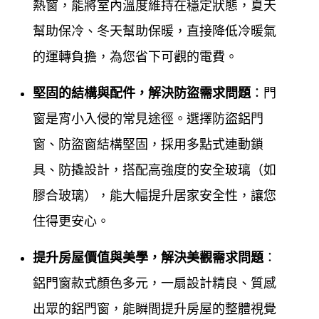
熱窗，能將室內溫度維持在穩定狀態，夏天
鋁門窗工程宅急便
專業於各式門窗，鋁門窗服務，多
幫助保冷、冬天幫助保暖，直接降低冷暖氣
年來除了長期配合設計師，擁有豐富的新裝、設計、
的運轉負擔，為您省下可觀的電費
。
規劃鋁門窗實務經驗外，更將門窗服務，深入一般社
區家庭，對於門窗製定的品質要求嚴格，對於施工前
堅固的結構與配件，解決防盜需求問題
：門
的溝通及施工受的售後服務，工廠自營，所以能將最
窗是宵小入侵的常見途徑。選擇防盜鋁門
合理平實的價格提供給所有客戶，我們希望為客戶創
窗、防盜窗結構堅固，採用多點式連動鎖
造最舒適的居家辦公空間，您的門窗問題交給
鋁門窗
具、防撬設計，搭配高強度的安全玻璃（如
工程宅急便
讓您最放心。為了能夠提供更好的門窗品
膠合玻璃），能大幅提升居家安全性，讓您
質，更專業快速的施工，
鋁門窗工程宅急便
不斷的求
住得更安心。
取新知，並加強勘驗每一次施工品質，達到舒適安全
提升房屋價值與美學，解決美觀需求問題
：
品質的嚴謹要求，最好的鋁門窗施工品質及優好售後
鋁門窗款式顏色多元，一扇設計精良、質感
服務，有良好的口碑，才是長久經營之道，客戶滿意
出眾的鋁門窗，能瞬間提升房屋的整體視覺