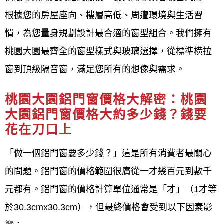
售後保固
根據您的房屋座向、樓層高低、周遭環境與生活習
桃園大園鋁門窗安裝流程
慣，為您
量身規劃設計最合
適的窗型組合。我們擁有
桃園大園最齊全的窗型樣式與玻璃選擇，從標準橫拉
鋁門窗工程宅急便提供桃園大園
鋁門窗安裝流程通常
窗到頂級隔音窗，滿足您所有的想像與需求。
包含舊窗拆除、新門窗框固定、門窗框與牆體間的密
封填縫、以及隱蔽工程驗收後進行最終的確認。 安裝
桃園大園鋁門窗價格大解密：桃園
方法可分為乾式或濕式，應根據住家實際情況和預算
大園鋁門窗價格大約多少錢？錢要
花在刀口上
來選擇最適合的工法，並確保門窗框有足夠的固定
片，間距適當，以防止因重力導致下垂，影響窗扇的
「做一個鋁門窗要多少錢？」這是所有消費者最關心
密合度與效果。
的問題。鋁門窗的價格範圍很廣從一才幾百元到數千
元都有。鋁門窗的價格計算單位通常是「才」（1才等
聯絡方式與資訊
於30.3cmx30.3cm），但最終價格會受到以下因素影
公司電話：
0800-707-808，可進行預約與諮