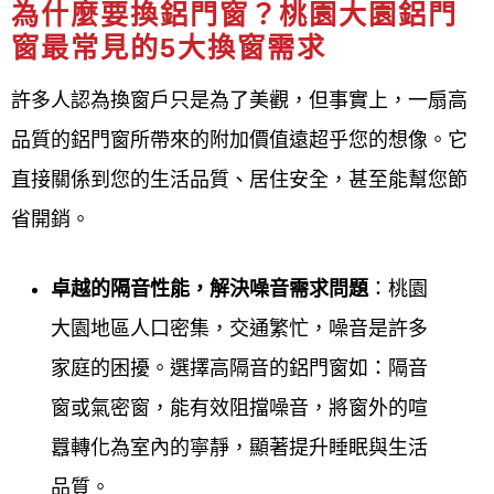
為什麼要換鋁門窗？桃園大園鋁門
窗最常見的5大換窗需求
客戶滿意導向
： 秉持「追求客戶滿意是我們
最大的責任」的理念，並強調「珍惜客戶的
許多人認為換窗戶只是為了美觀，但事實上，一扇高
每一次需求，認真做好每一次工作」，贏得
品質的鋁門窗所帶來的附加價值遠超乎您的想像。它
客戶信任。
直接關係到您的生活品質、居住安全，甚至能幫您節
省開銷。
完善的服務
： 提供免費諮詢與評估、快速完
工、準時交付，以及完善的售後服務，讓客
卓越的隔音性能，解決噪音需求問題
：桃園
戶省時、省心、更安心。
大園地區人口密集，交通繁忙，噪音是許多
家庭的困擾。選擇高隔音的鋁門窗如：隔音
鋁門窗工程宅急便
公司簡介 About
窗或氣密窗，能有效阻擋噪音，將窗外的喧
Us
囂轉化為室內的寧靜，顯著提升睡眠與生活
鋁門窗工程宅急便(桃園大園鐵門桃園大園鐵窗、鋁門
品質。