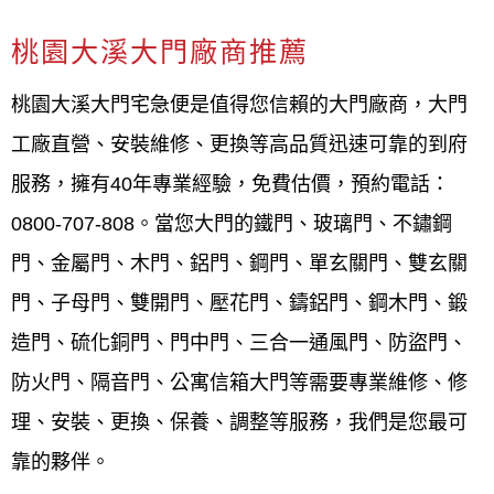
桃園大溪大門
宅急便 電話0800-707-808 (大
桃園大溪大門廠商推薦
門更換安裝維修的專家）
大門做的很漂亮！他們是大門更換安裝維修
桃園大溪大門宅急便是值得您信賴的大門廠商，大門
的專家，提供各種大門如：鐵門、玻璃門、
工廠直營、安裝維修、更換等高品質迅速可靠的到府
不鏽鋼門、
金屬門
、木門、鋁門、鋼門、單
服務，擁有40年專業經驗，免費估價，預約電話：
玄關門、雙玄關門、子母門、雙開門、壓花
0800-707-808。當您大門的
鐵門、玻璃門
、
不鏽鋼
門、鑄鋁門、鋼木門、鍛造門、硫化銅門、
門、
金屬門、木門、鋁門、鋼門
、
單玄關門、雙玄關
門中門、三合一通風門、防盜門、防火門、
門、子母門、雙開門、壓花門、鑄鋁門、鋼木門、鍛
隔音門、公寓信箱大門。各種大門款式有現
造門、硫化銅門、門中門、三合一通風門、
防盜門、
代、工業、簡約等風格大門。40年的資歷，
防火門、隔音門
、公寓信箱大門等需要專業維修、修
經驗豐富 師傅自己接案子，服務專業、態度
理、安裝、更換、保養、調整等服務，我們是您最可
有禮；溝通親切，收費也合理，依照業主需
靠的夥伴。