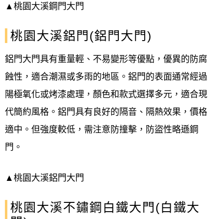
▲桃園大溪鋼門大門
者洽談合作~
桃園大溪鋁門(鋁門大門)
【桃園大溪大門宅急便/各式大門】提供客戶
完整的規劃及優良的服務。
鋁門大門具有重量輕、不易變形等優點，優異的防腐
蝕性，適合潮濕或多雨的地區。鋁門的表面通常經過
桃園大溪各式大門，更多優惠請跟我們聯
陽極氧化或烤漆處理，顏色和款式選擇多元，適合現
絡！
代簡約風格。鋁門具有良好的隔音、隔熱效果，價格
#桃園大溪大門 #桃園大溪單玄關門#桃園大
適中。但強度較低，需注意防撞擊，防盜性略遜鋼
溪雙玄關門 #桃園大溪子母門#桃園大溪專業
門。
客製化 #桃園大溪專業師傅施工 #桃園大溪大
門宅急便 #桃園大溪安全強化玻璃 ##桃園大
▲桃園大溪鋁門大門
溪大門門片開合不順暢#桃園大溪大門門鎖故
桃園大溪不鏽鋼白鐵大門(白鐵大
障#桃園大溪大門門片變形#桃園大溪大門門