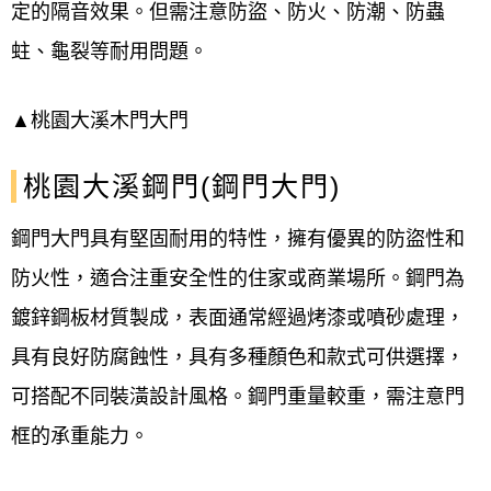
定的隔音效果。但需注意防盜、防火、防潮、防蟲
趕快聯絡我們更換，讓您的大門煥然一新吧~
蛀、龜裂等
耐用
問題。
服務範圍-大台北地區
▲桃園大溪木門大門
(偏遠地區、山區、基隆、桃園、新竹皆有服
務請另洽詢)
桃園大溪鋼門(鋼門大門)
桃園大溪公司行號保證專業師傅施工，資歷
鋼門大門具有堅固耐用的特性，擁有優異的防盜性和
超過四十年
防火性，適合注重安全性的住家或商業場所。鋼門
為
加Line詢問規格
鍍鋅鋼板材質製成，
表面通常經過烤漆或噴砂處理，
具有良好防腐蝕性，具有多種顏色和款式可供選擇，
電話洽詢 0800-707-808
可搭配不同裝潢設計風格。鋼門重量較重，需注意門
E-mail: win82015566@gmail.com
框的承重能力。
歡迎設計公司、飯店、商旅、房仲、相關業