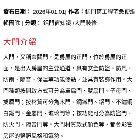
10大桃園大溪大門推薦廠商|桃園大
發布日期：
2026年01.01|
作者：
鋁門窗工程宅急便編
溪大門安裝推薦|桃園大溪大門安裝
輯團隊 |
分類：
鋁門窗知識 /大門裝修
師傅：
大門介紹
桃園大溪大門宅急便 電話0800-707-808
大門裝修工程
大門，又稱玄關門，是房屋的正門，位於房屋的正
大門室內安裝
面，是出入房屋的主要通道，具有安全防盜、防風、
李師傅
防雨、隔音、保溫等功能優點，並具有裝飾作用。大
羅師傅
門種類按開啟方式可分為單扇門、雙扇門、子母門、
黃師傅
雙層門；按材質可分為木門、鋼鐵門、鋁門、不鏽鋼
不鏽鋼白鐵大門安裝
白鐵門、金屬門、玻璃門等；按功能可分為防盜門、
鑄鋁大門安裝
防火門、隔音門等。大門材質款式顏色等，都會影響
單玄關大門安裝
房屋的整體風格和氣勢。