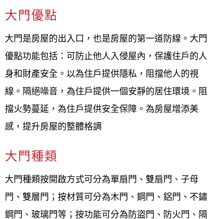
求提供建議，很棒 ！也幫我解決大門絞鍊螺
大門優點
絲鬆脫、門片歪斜、門卡住關不起來的的問
題。
大門是房屋的出入口，也是房屋的第一道防線。大門
優點功能包括：可防止他人入侵屋內，保護住戶的人
桃園大溪大門安裝、桃園大溪大門
身和財產安全。以為住戶提供隱私，阻擋他人的視
保養、桃園大溪大門維修
線。隔絕噪音，為住戶提供一個安靜的居住環境。阻
桃園大溪大門安裝、保養、維修，均有專業的服務人
擋火勢蔓延，為住戶提供安全保障。為房屋增添美
員到現場評估與業者討論，把多年來的專業經驗與熱
感，提升房屋的整體格調
忱的服務帶給客戶，同時也是許多公家單位的指定場
大門種類
商，施工過程嚴格把關，讓客戶有更優良的品質，歡
迎來電0800-707-808或加入LINE，我們都有專人來為
大門種類按開啟方式可分為單扇門、雙扇門、子母
您解答。
門、雙層門；按材質可分為木門、鋼門、鋁門、不鏽
鋼門、玻璃門等；按功能可分為防盜門、防火門、隔