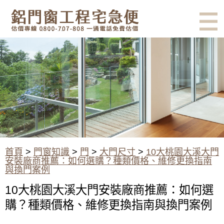
有鋁門窗的結露、隔熱、隔音問
題？找我們就對了！估價專線
0800-707-808
10大桃園大溪大門安裝廠商推
薦：如何選購？種類價格、維修
更換指南與換門案例
首頁
>
門窗知識
>
門
>
大門尺寸
>
10大桃園大溪大門
安裝廠商推薦：如何選購？種類價格、維修更換指南
與換門案例
10大桃園大溪大門安裝廠商推薦：如何選
購？種類價格、維修更換指南與換門案例