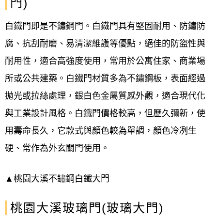
門)
框鬆脫 #桃園大溪大門門框歪斜#桃園大溪大
白鐵門即是不鏽鋼門。白鐵門具有堅固耐用、防鏽防
門門片破損#桃園大溪區頂埔路一段#大溪幸
腐、抗刮耐磨、易清潔維護等優點，絕佳的防盜性與
福公園7
耐用性，適合高強度使用，常用於公寓住家、商業場
所或公共建築。白鐵門材質多為不鏽鋼板，表面經過
拋光或拉絲處理，銀白色金屬質感外觀，適合現代化
與工業設計風格。白鐵門價格較高，但歷久彌新，使
用壽命長久，
它款式與顏色較為單調，顏色冷冽生
硬、常
作為外玄關門使用。
▲桃園大溪不鏽鋼白鐵大門
桃園大溪玻璃門(玻璃大門)