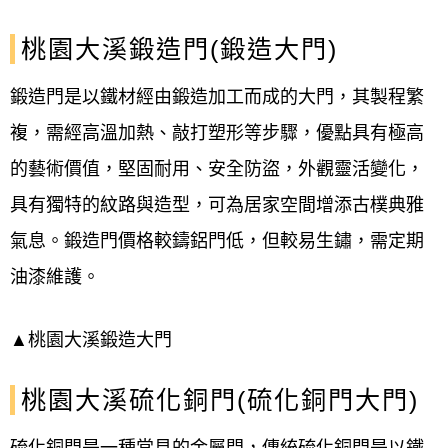
桃園大溪鍛造門(鍛造大門)
鍛造門是以鐵材經由鍛造加工而成的大門，其製程繁
複，需經高溫加熱、敲打塑形等步驟，優點具有極高
的藝術價值，堅固耐用、安全防盜，外觀靈活變化，
具有獨特的紋路與造型，可為居家空間增添古樸典雅
氣息。鍛造門價格較鑄鋁門低，但較易生鏽，需定期
油漆維護。
▲桃園大溪鍛造大門
桃園大溪硫化銅門(硫化銅門大門)
硫化銅門是一種常見的金屬門，傳統硫化銅門是以鐵