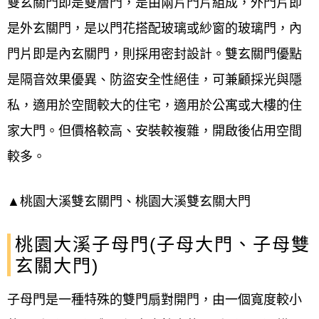
雙玄關門即是雙層門，是由兩片門片組成，外門片即
是外玄關門，是以門花搭配玻璃或紗窗的玻璃門，內
門片即是內玄關門，則採用密封設計。雙玄關門優點
是隔音效果優異、防盜安全性絕佳，可兼顧採光與隱
私，適用於空間較大的住宅，適用於
公寓或大樓的住
家大門。但價格
較高、安裝較複雜，開啟後佔用空間
較多。
▲桃園大溪雙玄關門、桃園大溪雙玄關大門
桃園大溪子母門(子母大門、子母雙
玄關大門)
子母門是一種特殊的雙門扇對開門，由一個寬度較小