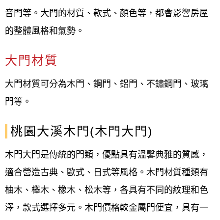
桃園大溪大門安裝維修案例分享、
音門等。大門的材質、款式、顏色等，都會影響房屋
桃園大溪大門更換案例：
的整體風格和氣勢。
地點：桃園大溪區頂埔路一段
大門材質
案場：幸福公園7
大門材質可分為木門、鋼門、鋁門、不鏽鋼門、玻璃
客戶：呂小姐
門等。
施作項目：舊式玄關大門隔音、防盜、防火
桃園大溪木門(木門大門)
效果差
木門大門是傳統的門類，優點具有溫馨典雅的質感，
規格型式：外玄關玻璃門、金屬門
適合營造古典、歐式、日式等風格。木門材質種類有
舊式玄關大門隔音效果差，更換外玄關玻璃
柚木、櫸木、橡木、松木等，各具有不同的紋理和色
門，金屬門，改善隔音、防盜防火效果
澤，款式選擇多元。
木門價格較金屬門便宜
，具有一