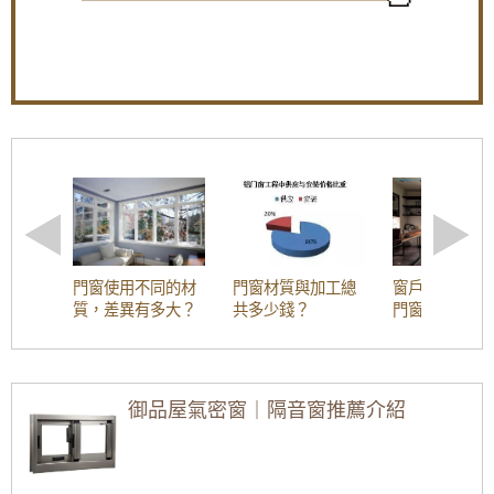
【蘆竹隔音窗歡迎詢價】安裝隔音窗隔絕雨水
打在遮雨棚的噪音
【板橋氣密隔音窗推薦】改裝氣密窗玻璃使用
8mm採光玻璃，增加窗戶隔音效果，歡迎詢問
價格
【三峽鋁門窗推薦】窗戶隔音效果差？改裝氣
密窗提升窗戶隔音能力。歡迎來電詢問價格
【鐵路旁隔音】鐵軌旁火車噪音大，陽台加裝
氣密窗，有效隔絕火車噪音與風沙
【泰山鐵窗】推射式氣密隔音窗搭配隱藏式摺
門窗使用不同的材
門窗材質與加工總
窗戶材質解析
疊紗窗，解決舊紗窗鬆動掉落問題。歡迎詢問
質，差異有多大？
共多少錢？
門窗為什麼會
價格
塑鋼門窗？
【板橋隔音窗】舊式落地窗氣密性弱，氣密窗
加強隔音氣密，窗戶不漏氣阻風效果好！
御品屋氣密窗｜隔音窗推薦介紹
氣密窗配綠半反射玻璃，防日曬戶外看不到室
客廳落地窗可以怎
落地窗優點與缺點
氣密窗樣式有哪些
內兼顧隱私，舊屋裝修窗戶提升出租率
麼設計？看看別人
有哪些？安裝落地
種類？氣密窗設計
的落地窗款式設計
窗設計尺寸要注意
款式介紹
【大園鋁門窗】陽台加窗戶尺寸規格難找？氣