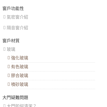
密窗改善噪音，廚房安裝隔音窗阻絕廚房油
鶯
復
煙。
歌
興
窗戶功能性
區
、
區
【新莊氣密窗推薦】舊式鐵窗換新窗，採用氣
新
氣密窗介紹
密窗，防噪音美觀一次滿足。歡迎來電詢問價
店
格
區
、
隔音窗介紹
淡
水
【內湖鋁門窗推薦】解決高樓風切聲，安裝御
區
、
品屋氣密窗搭配5mm噴砂玻璃，同時隔絕冷氣
窗戶材質
八
噪音。歡迎詢問價格
里
玻璃
區
、
鋁門窗工法介紹：乾式施工法（包覆式鋁門窗
汐
包框施工）
強化玻璃
止
區
、
【新竹鋁門窗推薦】隔音推射窗提升隔音，降
有色玻璃
深
低馬路邊噪音傷害。隱形式摺紗窗預防小貓於
坑
開窗時跳出。歡迎來電詢價。
區
膠合玻璃
【隔音窗安裝推薦】雙層窗結構，讓窗戶隔音
噴砂玻璃
效果加倍，隔絕冷氣馬達聲，小嬰兒不哭了！
鋁門窗推薦｜舊鋁窗翻新換新窗戶，改裝隔音
大門疑難問題
窗採乾式施工，不必動水泥及建物，歡迎來電
詢問尺寸價格
大門如何清潔？