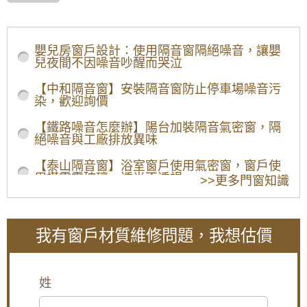
/home/ya8y98g
窗戶材質-01
嬰兒房窗戶設計：使用隔音窗隔絕噪音，讓嬰
兒夜間不因噪音吵醒而哭泣
【中和隔音窗】安裝隔音窗防止停車場噪音污
染，歡迎詢價
【鐵路噪音怎麼辦】陽台加裝隔音氣密窗，隔
絕噪音與工廠排放異味
【泰山隔音窗】浴室窗戶使用氣密窗，窗戶使
用搭雲霞玻璃，透光不透視
>>更多門窗知識
【板橋鋁門窗推薦】陽台加裝氣密窗，阻隔冬
天冷風讓室內保持溫暖
我有窗戶材質維修問題，我想估價
【五股鋁門窗】窗戶漏風怎麼辦？推薦使用氣
密性更好的氣密窗，防止窗戶漏風。歡迎詢問
價格。
姓
陽台窗戶安裝推射式氣密窗，高樓層施工安全
考量另外申請吊車處理。專業施工窗戶平穩不