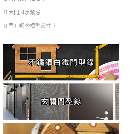
凸窗推薦｜陽台加裝凸窗搭配採光罩，凸窗使
用氣密隔音窗。歡迎詢問價格
大門風水禁忌
【泰山氣密窗】外推窗加紗窗有解！搭配隱形
門有哪些標準尺寸？
紗窗，使用推射窗不用怕蚊蟲
【三重鋁門窗推薦】舊廠房紗窗破動，全面維
修更換，紗窗維修尺寸客製化丈量
【新式紗窗紗門樣式】隱形紗窗、隱形紗門隱
藏式摺疊設計好開啟不費力
【紗窗維修】隱形紗窗折疊式紗窗取代舊紗窗
【桃園氣密窗】推薦陽台安裝氣密凸窗。延伸
空間且隔音效果佳，歡迎來電詢問價格
【新莊紗窗】舊紗窗改裝隱形摺疊式紗窗，防
止寵物跳出窗外