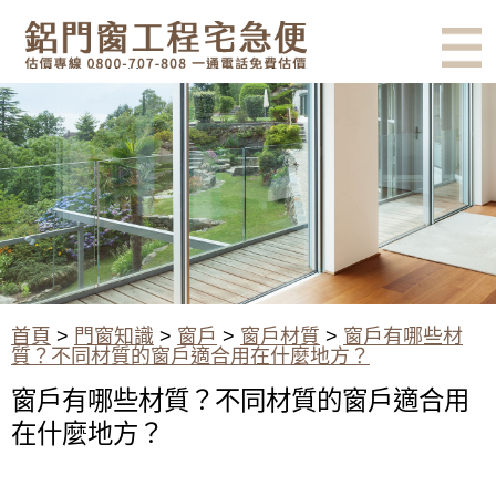
有鋁門窗的結露、隔熱、隔音問
題？找我們就對了！估價專線
0800-707-808
窗戶有哪些材質？不同材質的窗
戶適合用在什麼地方？
首頁
>
門窗知識
>
窗戶
>
窗戶材質
>
窗戶有哪些材
質？不同材質的窗戶適合用在什麼地方？
窗戶有哪些材質？不同材質的窗戶適合用
在什麼地方？