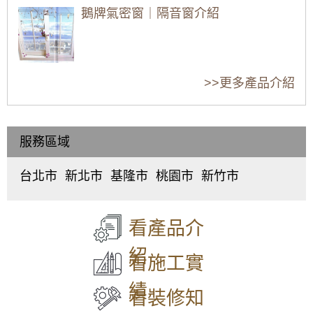
吧！
哪些事？
密窗尺寸客製化梯形面積也能施工，讓陽台也
鵝牌氣密窗｜隔音窗介紹
防風防雨。免費估價
【木頭窗戶改造】舊木窗窗框受潮發霉大改
高樓層窗戶安裝要
窗戶有哪些材質？
陽台落地窗要怎麼
造！改裝推射式氣密窗，高氣密高水密解決漏
如何確保安全？
不同材質的窗戶適
設計樣式，才能兼
水灌風問題。歡迎詢價
金縷屋氣密窗｜隔音窗介紹
合用在什麼地方？
顧採光跟隱私？
>>更多產品介紹
【北投鋁門窗】舊鋁窗改造翻新，改裝推射型
隔音窗搭配5mm光玻璃，改善高樓風切聲
【陽台裝窗戶】加裝氣密窗，隔離冷風從後陽
服務區域
錦鋐氣密窗｜隔音窗介紹
台灌入讓家裡
台北市
新北市
基隆市
桃園市
新竹市
【士林鋁門窗】鋁門窗生鏽腐蝕怎麼辦？更換
中
板
仁
桃
東
氣密隔音鋁門窗，解決漏水煩惱！
正
橋
愛
園
區
、
區
、
區
、
區
、
區
、
北
正新氣密窗｜隔音窗推薦介紹
【萬華鋁門窗】高樓風切聲，窗型冷氣噪音如
大
中
中
中
區
、
看產品介
何解決？加裝氣密窗，隔音效果up up。氣密窗
同
和
正
壢
香
安裝歡迎來電詢問價格。
區
、
區
、
區
、
區
、
山
紹
中
永
信
平
區
看施工實
【大同氣密窗】氣密窗使用5+5膠合玻璃增強
山
和
義
鎮
隔音效果，有效降低噪音，歡迎詢問價格
區
、
區
、
區
、
區
、
績
松
新
中
八
看裝修知
山
莊
山
德
【三峽氣密窗】噪音擾人！陽台加裝5mm光玻