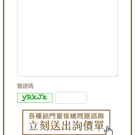
一樓隱私低庭院嬉鬧聲吵雜，拆除舊窗戶更換
氣密窗搭配雲霞玻璃，免窗簾防窺視提升隱私
【泰山鋁門窗】舊廠房更換窗戶，安裝新窗戶
使用隔音窗，氣密性好防噪防塵防漏水
【蘆洲鋁門窗推薦】安裝隔音氣密窗降低噪
音，讓嬰兒一夜好眠，使用半反射玻璃遮光兼
顧隱私。歡迎詢價。
高樓窗戶風聲大，客製化窗戶高度寬度，搭配
膠合安全玻璃與小拉窗設計防止孩童墜樓，歡
迎詢問價格
【大溪鋁門窗維修】舊窗框變形開窗戶不順，
驗證碼
安裝隔音氣密窗，採鋁窗包框乾式施工法
【平鎮鋁門窗】裝氣密窗防噪隔音改善高樓窗
戶風切聲，隔音窗搭配三段式加壓把手，開關
更省力。
【中和鋁門窗推薦】改裝氣密窗與三合一通風
門，氣密提升隔音效果且防止滲水