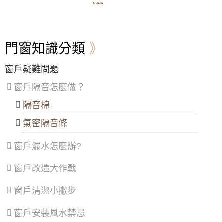
區
、
區
、
區
、
區
、
璃氣密隔音窗，晚上不再吵得睡不著
識
大
五
安
楊
安
股
樂
梅
【士林鋁門窗】洗衣機放室內低頻噪音如何改
區
、
區
、
區
、
區
、
善？加裝氣密隔音窗雙層窗搭配綠半反膠合透
萬
泰
七
蘆
明玻璃
門窗知識分類
華
山
堵
竹
區
、
區
、
區
、
區
、
【三重氣密窗】改善窗戶風切聲問題，加裝氣
信
林
暖
大
密隔音窗，降低風切擾人噪音
窗戶疑難問題
義
口
暖
溪
區
、
區
、
區
區
、
窗戶隔音怎麼做？
【窗戶玻璃更換】一樓舊式鋁窗透風滲水干擾
士
三
龍
睡眠，採用膠合白膜玻璃氣密窗，加裝兒童安
林
重
潭
隔音棉
全鎖防墜樓意外
區
、
區
、
區
、
北
蘆
龜
氣密隔音條
【台北鋁門窗】安裝隔音氣密窗減少洗衣機馬
投
洲
山
達轉動低頻噪音，改善睡眠品質
區
、
區
、
區
、
窗戶漏水怎麼辦?
內
土
大
【淡水鋁門窗推薦】傳統鋁門窗改裝氣密窗，
湖
城
園
採用5+5光膜膠合安全玻璃，乾式施工，防水
區
、
區
、
區
、
窗戶改造大作戰
隔音效果好。
南
樹
觀
港
林
音
【桃園氣密窗推薦】隔音窗施作，解決噪音困
窗戶清潔小撇步
區
、
區
、
區
、
擾。客製化歡迎來電詢問價格
文
三
新
山
峽
屋
窗戶安裝風水禁忌
【台北氣密窗推薦】學區嬉鬧聲擾人，安裝氣
區
區
、
區
、