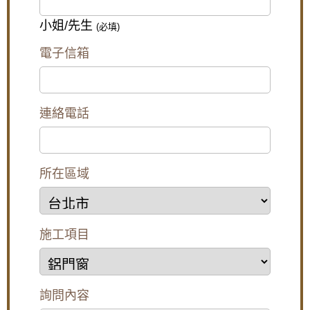
歪斜，確實達到防水效果。
小姐/先生
(必填)
【台北南港鋁門窗】臥室大面玻璃窗無隱私空
間，御品屋隔音窗搭配白色膠合玻璃，保有透
電子信箱
光度兼隱私
【樹林鋁門窗】陽台窗戶安裝氣密窗高氣密水
密阻擋雨水噪音，改善大樓夾縫回音。歡迎來
電詢問價格。
連絡電話
【桃園鋁門窗裝修推薦】新房子窗戶採用隔音
氣密窗防噪音，鋁合金鐵窗加強居家安全
所在區域
樹林氣密窗施工：分離式冷氣壓縮機噪音如何
解決？安裝氣密窗提升隔音，有效阻隔冷氣低
頻噪音
【土城鋁門窗推薦】推射窗使用氣密窗搭配隱
施工項目
形式紗窗，防颱解決窗戶漏風漏水問題，歡迎
來電詢問價格
【汐止鋁門窗推薦】安裝氣密窗搭配安全玻璃
與階梯式窗框排水設計，減少高樓窗戶風切聲
詢問內容