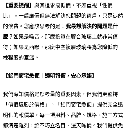
【重要提醒】
與其追求最低價，不如重視「性價
所多元客群。服務旨在滿足
居家商業公共空間
的採
比」。一扇廉價但無法解決您問題的窗戶，只是徒然
光、通風、隔音、安全、節能及美觀的多元需求。服
的浪費。您應該思考的是：
我最想解決的問題是什
務內容提供
客製化設計、專業製造、精準安裝、門窗
麼？
如果是噪音，那麼投資在膠合玻璃上就非常值
換新及維修
一站式解決方案，確保提供符合現場環境
得；如果是西曬，那麼
中空複層玻璃將為您降低的一
與法規的最佳鋁門窗產品與服務。
棟程度的室溫。
石碇鋁門窗線上估價服務介紹：
【鋁門窗宅急便｜透明報價，安心承諾】
鋁門窗工程宅急便提供石碇
鋁門窗線上估價服務
通常
透過
電話、
LINE
或線上表單
，要求您提供
門窗尺寸、
我們深知價格是您考量的重要因素，但我們更堅持
照片、樣式
等需求，以便廠商
初步評估
，並提供一個
「價值遠勝於價格」。「鋁門窗宅急便」提供完全透
價格區間或初步報價
。若報價符合需求，將安排專員
明化的報價單，每一項用料、品牌、規格、施工方式
到府精確丈量
、確認細節，最終提供
精確報價與建
都清楚羅列，絕不巧立名目、漫天喊價。我們提供免