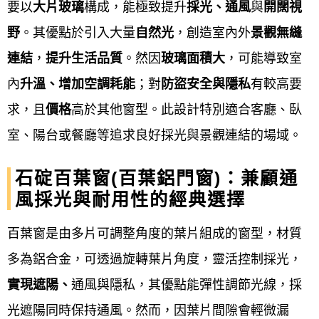
要以
大片玻璃
構成，能極致提升
採光、通風
與
開闊視
鋁門窗工程宅急便提供石碇
鋁門窗服務流程通常包
野
。其優點於引入大量
自然光
，創造室內外
景觀無縫
含：來電
諮詢、到府丈量、設計規劃、報價簽約、備
連結
，
提升生活品質
。然因
玻璃面積大
，可能導致室
料製作、現場安裝、驗收清潔，以及最後的售後保固
內
升溫、增加空調耗能
；對
防盜安全與隱私
有較高要
服務。
此流程確保從客戶需求到完工驗收，每個環節
求，且
價格
高於其他窗型。此設計特別適合客廳、臥
都有專人負責與跟進，以提供客製化且符合需求的產
室、陽台或餐廳等追求良好採光與景觀連結的場域。
品與服務。
石碇百葉窗(百葉鋁門窗)：兼顧通
石碇鋁門窗服務流程細項
風採光與耐用性的經典選擇
線上諮詢與初步評估
：
百葉窗是由多片可調整角度的葉片組成的窗型，材質
透過電話、LINE 或線上表單與廠商聯繫，說
多為鋁合金，可透過旋轉葉片角度，靈活控制採光，
明需求、期望風格和預算，進行初步了解。
實現遮陽、
通風與隱私，其優點能彈性調節光線，採
光遮陽同時保持通風。然而，因葉片間隙會輕微漏