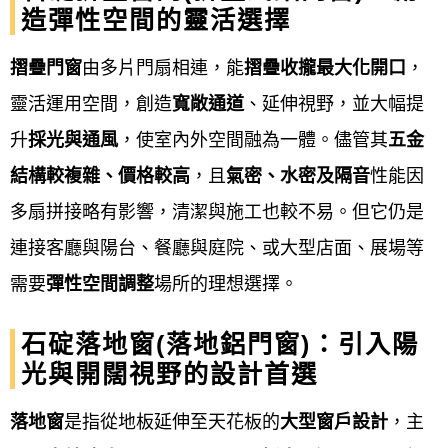
造彈性空間的靈活選擇
屋頂、 鐵皮屋生鏽處理、鐵皮屋防鏽、鐵皮
屋隔熱、工廠搭建鐵皮屋…等。
摺疊門窗
由多片門扇相連，能
摺疊收攏最大化開口
，
靈活運用空間，創造
寬敞通道
、延伸視野，並大幅提
欄杆樓梯：
藝術欄杆、鍛鐵欄杆、鐵樓梯、
升
採光與通風
，使室內外空間融為一體。儘管其
五金
金屬樓梯、樓梯扶手…等。
結構較複雜、價格較高
，且
氣密、水密及隔音
性能因
採光雨遮：
採光罩、遮雨棚、雨庇、採光車
多扇拼接略有影響，清潔與施工也較不易。但它仍是
棚…等。
連接客廳與陽台、餐廳與庭院、或大型店面、展場等
其它工程：
H型鋼鐵架、 C型鋼鐵架、鋼構工
需要
彈性空間調整
場所的理想選擇。
程、金屬工程、鋁製警衛鋼亭、守衛亭、警
石碇落地窗(落地鋁門窗)：引入陽
衛崗亭等。
光與開闊視野的設計首選
石碇鋁門窗服務流程
落地窗
是指從地板延伸至天花板的
大型窗戶設計
，主