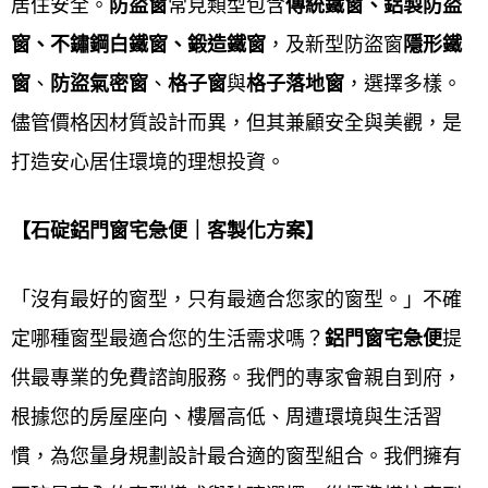
居住安全。
防盜窗
常見類型包含
傳統鐵窗、鋁製防盜
簽訂合約
窗、不鏽鋼白鐵窗、鍛造鐵窗
，及新型防盜窗
隱形鐵
工廠內訂製
窗
、
防盜氣密窗
、
格子窗
與
格子落地窗
，選擇多樣。
儘管價格因材質設計而異，但其兼顧安全與美觀，是
到府安裝
打造安心居住環境的理想投資。
售後保固
【石碇鋁門窗宅急便｜客製化方案】
石碇鋁門窗安裝流程
「沒有最好的窗型，只有最適合您家的窗型。」不確
鋁門窗工程宅急便提供石碇
鋁門窗安裝流程通常包含
定哪種窗型最適合您的生活需求嗎？
鋁門窗宅急便
提
舊窗拆除、新門窗框固定、門窗框與牆體間的密封填
供最專業的免費諮詢服務。我們的專家會親自到府，
縫、以及隱蔽工程驗收後進行最終的確認。 安裝方法
根據您的房屋座向、樓層高低、周遭環境與生活習
可分為乾式或濕式，應根據住家實際情況和預算來選
慣，為您
量身規劃設計最合
適的窗型組合。我們擁有
擇最適合的工法，並確保門窗框有足夠的固定片，間