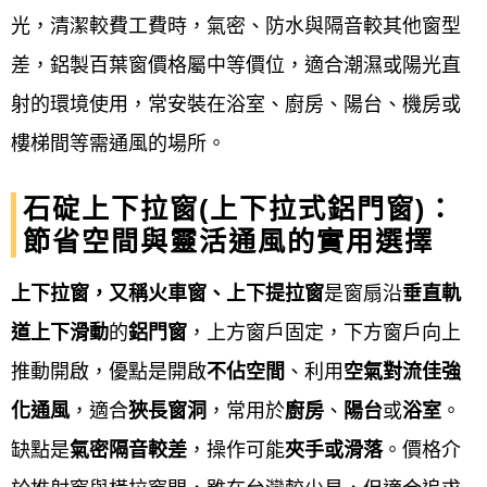
現場丈量與勘查
：
光，清潔較費工費時，氣密、防水與隔音較其他窗型
差，鋁製百葉窗價格屬中等價位，適合潮濕或陽光直
由專業人員到現場進行精確丈量，確認開口
射的環境使用，常安裝在浴室、廚房、陽台、機房或
尺寸、牆面狀況、樓層運輸動線等，並提供
樓梯間等需通風的場所。
專業建議。
石碇上下拉窗(上下拉式鋁門窗)：
詳細規劃與簽約報價
：
節省空間與靈活通風的實用選擇
上下拉窗，又稱火車窗、上下提拉窗
是窗扇沿
垂直軌
根據丈量結果，提供詳細的報價單與施工規
道上下滑動
的
鋁門窗
，上方窗戶固定，下方窗戶向上
劃，確認窗型、材質、五金、玻璃規格等細
推動開啟，優點是開啟
不佔空間
、利用
空氣對流佳強
節，雙方同意後簽訂合約。
化通風
，適合
狹長窗洞
，常用於
廚房
、
陽台
或
浴室
。
備料與工廠加工
：
缺點是
氣密隔音較差
，操作可能
夾手或滑落
。價格介