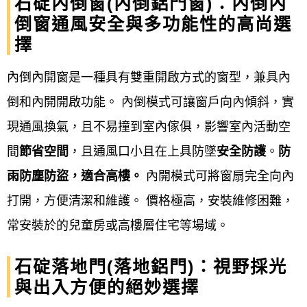
石碇內倒窗(內倒鋁門窗)：內倒內
切割，並在接縫處施打矽利康，確
倒窗通風安全與多功能性的高尚選
保防水性與氣密性。
擇
安裝窗扇與玻璃
：: 小心地將內框窗
內倒內開窗是一種具有雙重開啟方式的窗型，兼具內
扇和玻璃安裝到位，並進行調整。
倒和內開開啟功能。 內倒模式可讓窗戶向內傾斜，實
現通風換氣，且不易撞到室內傢俱，影響室內活動空
完工驗收與收款
：
間
節省空間
，且通風口小且在上具防墜
安全防護
。
防
雨防塵防盜，適合高樓。
內開模式可將窗扇完全向內
功能測試
：: 檢查窗扇開關是否順
打開，方便清潔和維護。 價格極高，安裝維修困難，
暢、玻璃是否完整、氣密性是否良
常安裝於的兒童房或高樓層住宅等場域。
好、以及防水性是否符合要求。
石碇落地門(落地鋁門)：視野採光
現場清潔
：: 清潔施工現場，恢復環
與出入方便的絕妙選擇
境整潔。