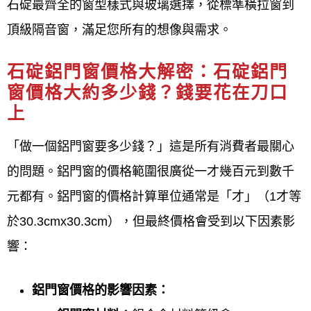
石碇最齊全的窗型樣式與玻璃選擇，從標準橫拉窗到
距適當，以防止因重力導致下垂，影響窗扇的密合度
頂級隔音窗，滿足您所有的想像與需求。
與效果。
石碇鋁門窗價格大解密：石碇鋁門
聯絡方式與資訊
窗價格大約多少錢？錢要花在刀口
公司電話：
0800-707-808，可進行預約與諮
上
詢。
「做一個鋁門窗要多少錢？」這是所有消費者最關心
行動電話：
0952696696。
的問題。鋁門窗的價格範圍很廣從一才幾百元到數千
元都有。鋁門窗的價格計算單位通常是「才」（1才等
Email：
win82015566@gmail.com。
於30.3cmx30.3cm），但最終價格會受到以下因素影
官方LINE ID：
0952-696-696透過電話加入好
響：
友進行線上估價與諮詢。
鋁門窗價格的影響因素：
營業時間: