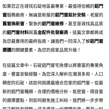
間鋁門價格,石碇大門落地門價格ptt,石碇舊鋁窗改氣密
如果您正在尋找石碇地區最專業、最值得信賴的
鋁門
窗價格ptt,石碇鋁門窗樣式,石碇鋁門窗價格,石碇舊鋁
窗
服務廠商，無論是新屋的
鋁門窗設計安裝
、老屋的
窗改氣密窗價格,石碇陽台鋁門窗樣式,石碇鋁門窗材料
舊窗換新窗
、緊急的
鋁門窗維修
，甚至是尋找高品質
規格,石碇落地鋁門窗樣式,石碇客廳鋁門窗樣式,石碇
的
鋁門窗材料
與
五金配件批
發廠商
，這篇文章都將成
鋁門窗樣式價格,石碇廚房鋁門窗樣式,石碇鋁門窗款
為您最實用的最終指南。讓我們一同深入了解
鋁門窗
式,石碇鋁門窗顏色,石碇現成鋁窗尺寸,石碇陽台鋁窗
選購
的關鍵要素，為您的居家品質升級！
價格,石碇氣密窗價格,石碇氣密窗推薦,石碇鋁門樣式,
石碇鋁門窗五金材料,石碇鋁門窗五金材料行,鋁門窗材
在這篇文章中，石碇鋁門窗宅急便以將豐富的專業角
料行石碇,石碇專業鋁門窗五金,石碇鋁門窗輪子哪裡
度，豐富安裝經驗，為您深入解析在潮濕多雨、人口
買,鋁門窗五金材料行石碇,石碇鋁材料行,石碇鋁門窗
稠密的石碇，該如何挑選最適合您家的鋁門窗。從最
配件,石碇鋁門窗材料行,石碇鋁窗五金,石碇鋁管材料
新的鋁門窗種類、合理的價格分析、氣密窗、隔音窗
行,石碇紗窗材料哪裡買,石碇鋁料,石碇鋁門窗材料哪
的選擇要點，到如何避免施工糾紛，我們將一步步帶
裡買,石碇鋁材行,石碇鋁門窗材料批發,鋁門窗維修石