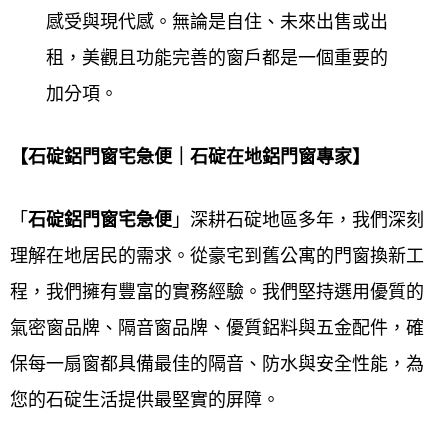
感受與現代感。無論是自住、未來出售或出
租，美觀且功能完善的窗戶都是一個重要的
鋁門窗工程宅急便
擁有多年鋁門窗施工之實務經驗，
加分項。
從規劃丈量、設計到施工，秉持著用心、高品質、誠
信，來服務所有客戶，從每一個小細節都細心與客戶
【石碇鋁門窗宅急便｜石碇在地鋁門窗專家】
討論溝通，從鋁門窗款式到施工完成後使用便利性、
耐用度...等等多方面考量，給予最專業之門窗建議，
「
石碇鋁門
窗宅急便
」深耕石碇地區多年，我們深刻
以降低客戶成本，達到最高品質。
理解在地居民的需求。從豪宅到舊公寓的門窗換新工
程，我們擁有豐富的實務經驗。我們堅持選用優質的
未來
鋁門窗工程宅急便
會持續力求完美，來滿足顧客
氣密窗品牌、隔音窗品牌、優質鋁料與五金配件，確
的需求，達到舒適、安全、豪華的生活空間，並將最
保每一扇窗都具備最佳的隔音、防水與安全性能，為
新的門窗資訊提供給客戶參考，
鋁門窗工程宅急便
期
您的石碇生活提供最堅實的屏障。
待為客戶創造最舒適的生活空間環境。