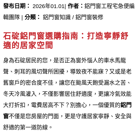
石碇鋁窗安裝價錢,石碇鋁窗施工流程圖,石碇門窗工程
發布日期：
2026年01.01|
作者：
鋁門窗工程宅急便編
施工要領,石碇鋁門窗工程施工品質管理標準,石碇鋁窗
輯團隊 |
分類：
鋁門窗知識 / 鋁門窗裝修
安裝注意事項,石碇鋁門窗裝不回去,石碇鋁門窗安裝時
石碇鋁門窗選購指南：打造寧靜舒
間,石碇窗框安裝,石碇鋁門窗,石碇铝窗,石碇門窗,石碇
適的居家空間
鋁窗價格,石碇鋁門框價格,石碇陽台鋁門窗價格,石碇
身為石碇居民的您，是否正為窗外惱人的車水馬龍
鋁窗包框價格,石碇窗戶安裝,石碇鋁門窗報價,石碇鋁
聲、刺耳的風切聲所困擾，導致夜不能寐？又或是老
門窗估價,石碇鋁門窗價錢,石碇鋁門窗價格查詢,石碇
舊窗戶的密合度不佳，讓您在颱風天飽受漏水之苦、
氣密窗安裝,鋁門窗石碇ptt,石碇鋁門窗維修,石碇鋁門
冬天冷風灌入，不僅影響居住舒適度，更讓冷氣效能
窗推薦,石碇門窗行,石碇附近鋁門窗,石碇氣密窗,石碇
大打折扣，電費居高不下？別擔心，一個優質的
鋁門
铝門,石碇玻璃門窗,石碇氣密門,石碇氣密窗品牌排名,
窗
不僅是您房屋的門面，更是守護居家寧靜、安全與
石碇傳統鋁門價格,石碇落地鋁門窗價格,石碇現成鋁窗
舒適的第一道防線。
價格,石碇700型鋁門價格,石碇客廳落地門價格,石碇房