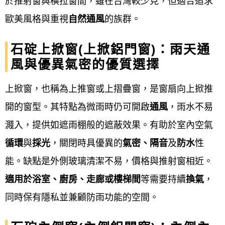
於推射窗與橫拉窗間，雖在台灣較少見，但適合追求
廠商依據合約內容，在工廠進行裁料、切
歐美風格與重視
自然通風
的族群。
割、組裝等前置作業。
石碇上掀窗(上掀鋁門窗)：雨天通
現場安裝施工
：
風與優異氣密的優質選擇
上掀窗，也稱為上推窗或上摺疊窗，是窗扇向上掀推
拆除舊窗
：: 若有舊窗，需先進行拆
開的窗型。其特點為微雨時仍可開啟
通風
，雨水不易
除。
濺入，提供如遮雨棚般的遮蔽效果。有助於室內空氣
新框安裝
：: 將新窗框依序固定於牆
循環
與
採光
，關閉時具優異的
氣密、隔音
及
防水
性
面，並確保水平與垂直，例如使用
能。缺點是外側玻璃清潔不易，價格與推射窗相近。
膨脹螺栓或固定片。
適用於浴室、廚房、走廊或樓梯間
等需要持續
換氣
，
同時保有隱私並兼顧防雨功能的空間。
填縫與密封
：: 使用發泡膠填滿窗框
與牆面間的縫隙，待固化後再進行