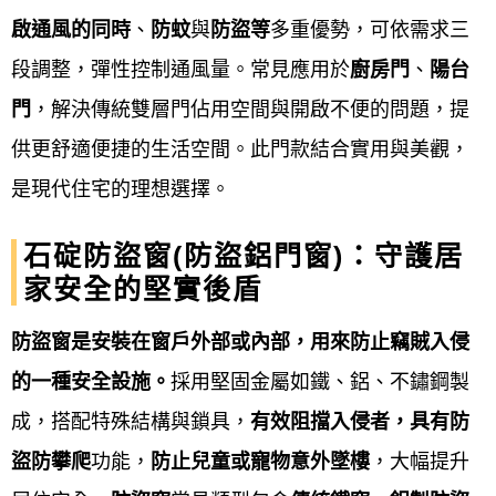
品質考量
： 可要求廠商提供品牌認證數據，
啟通風的同時
、
防蚊
與
防盜等
多重優勢，可依需求三
並根據預算考量門窗的抗風壓、水密性與隔
段調整，彈性控制通風量。常見應用於
廚房門
、
陽台
音性能等。
門
，解決傳統雙層門佔用空間與開啟不便的問題，提
施工方式
： 若需拆除舊窗，通常會進行灌
供更舒適便捷的生活空間。此門款結合實用與美觀，
漿、補土和油漆等後續處理，影響工時與預
是現代住宅的理想選擇。
算。
石碇防盜窗(防盜鋁門窗)：守護居
家安全的堅實後盾
來電詢問 → 現場丈量估價 → 簽訂合約 → 工廠內訂製
→ 到府安裝 →售後保固
防盜窗是安裝在窗戶外部或內部，用來防止竊賊入侵
的一種安全設施。
採用堅固金屬如鐵、鋁、不鏽鋼製
來電詢問
成，搭配特殊結構與鎖具，
有效阻擋入侵者，具有防
現場丈量估價
盜防攀爬
功能，
防止兒童或寵物意外墜樓
，大幅提升