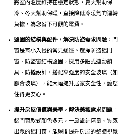
將室內溫度維持在穩定狀態，夏天幫助保
質，更專業快速的施工，
鋁門窗工程宅急便
不斷的求
冷、冬天幫助保暖，直接降低冷暖氣的運轉
取新知，並加強勘驗每一次施工品質，達到舒適安全
負擔，為您省下可觀的電費
。
品質的嚴謹要求，最好的鋁門窗施工品質及優好售後
服務，有良好的口碑，才是長久經營之道，客戶滿意
堅固的結構與配件，解決防盜需求問題
：門
的肯定，才能長長久久穩定經營。如有任何門窗居家
窗是宵小入侵的常見途徑。選擇防盜鋁門
問題歡迎來電 ~免費到現場估價。
窗、防盜窗結構堅固，採用多點式連動鎖
具、防撬設計，搭配高強度的安全玻璃（如
鋁門窗工程宅急便
堅持的理念『品質第一，顧客至
膠合玻璃），能大幅提升居家安全性，讓您
上，永續經營』以專業，誠信，創新，來協助改善家
住得更安心。
的環境，提升生活品質。於創立以來深耕40年，有極
提升房屋價值與美學，解決美觀需求問題
：
高之評價，更受到客戶的肯定，為您建立心中的夢想
鋁門窗款式顏色多元，一扇設計精良、質感
家！40年的堅持 │
鋁門窗工程宅急便
│ 打造優質窗的
出眾的鋁門窗，能瞬間提升房屋的整體視覺
夢想家