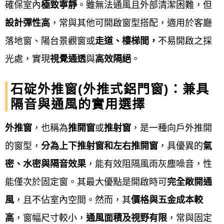
確保室內
極致寧靜
。雖無法通風且外部清潔困難，但
翻修、玻璃乾濕分離隔間(門)淋浴拉門、帷幕牆、，門
設計彈性高
，常與其他可開啟窗型搭配，適用於客廳
窗及鋼鋁相關工程皆有服務。
落地窗、陽台景觀窗或
走道、樓梯間，
不易開啟之採
光處，實現
視覺通透
與
高效隔絕
。
服務項目
Our service
石碇外推窗(外推式鋁門窗)：兼具
鋁門窗工程宅急便提供石碇
鋁門窗服務項目包含居家
隔音與通風的實用選擇
門窗（如氣密窗、隔音窗、防盜窗、落地窗、通風
門、推射窗、格子窗、玄關門）、玻璃相關建材（如
外推窗
，也稱為
推開窗
或
推射窗
，是一種向戶外推開
採光罩、玻璃屋、玻璃隔間）、衛浴設備（如淋浴拉
的窗型，
分為上下推射窗和左右推開窗
，具優異的
氣
門、乾溼分離）、以及商業空間應用（如店面門、自
密、水密與隔音效果
，能有效阻隔風雨灰塵噪音，性
動門、藝術門、不鏽鋼門、鐵捲門）、紗窗紗門的修
能僅次於固定窗。其最大優點是開啟時可
完全敞開通
理和更換、玻璃更換、隱藏式紗窗、百葉窗等多元品
風
，且不佔室內空間。然而，其
價格與五金成本較
項。 服務涵蓋產品製造、設計、安裝、換新、維修與
高
，窗幅尺寸較小，
通風面積及視野有限
，常與固定