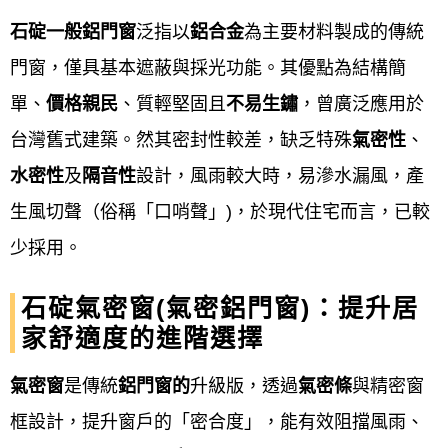
價和到府服務，並在施工後確實驗收以保障客戶安
石碇一般鋁門窗
泛指以
鋁合金
為主要材料製成的傳統
心。 同時，企業也重視員工福祉、環境永續發展，並
門窗，僅具基本遮蔽與採光功能。其優點為結構簡
以品牌提升來拓展商機，最終實現企業與客戶的共贏
單、
價格親民
、質輕堅固且
不易生鏽
，曾廣泛應用於
目標。
台灣舊式建築。然其密封性較差，缺乏特殊
氣密性
、
品質：
水密性
及
隔音性
設計，風雨較大時，易滲水漏風，產
生風切聲（俗稱「口哨聲」)，於現代住宅而言，已較
鋁門窗工程宅急便
與多家知名窗戶廠商合作，以確保
少採用。
我們提供的用料之品質。並在施工完成後安排時間進
行驗收，讓客戶安心又放心！
石碇氣密窗(氣密鋁門窗)：提升居
家舒適度的進階選擇
專業：
氣密窗
是傳統
鋁門窗的
升級版，透過
氣密條
與精密窗
鋁門窗工程宅急便
配合各客戶之需求及預算，提供完
框設計，提升窗戶的「密合度」，能有效阻擋風雨、
善高品質的產品。對於客戶我們免費估價，並依照需