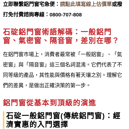
立即聯繫鋁門窗宅急便：
請點此填寫線上估價單
或撥
鋁門窗工程宅急便
TEL:0800-707-808提供台北石碇鐵
打免付費諮詢專線：
0800-707-808
窗, 鐵門安裝施工。 鐵窗, 鐵門, 鋁門窗, 隔音窗,氣密
窗, 防盜窗安裝施工
石碇鋁門窗
術語解碼：一般鋁門
窗：鋁窗、鋁門窗、鐵窗、不銹鋼窗，各式隔音氣密
窗、氣密窗、隔音窗，差別在哪？
窗、防盜氣密窗、一般氣密窗樣式規劃安裝工程。
在鋁門窗市場上，消費者最常被「一般鋁窗」、「氣
門：客製化打造您的鐵、鋁門，專業金屬門，不銹鋼
密窗」與「隔音窗」這三個名詞混淆。它們代表了不
門，鍛造鐵門；電動鐵門製作安裝。
同等級的產品，其性能與價格有著天壤之別。理解它
們的差異，是做出正確決策的第一步。
Our philosophy
鋁門窗工程宅急便
的經營理念是提供優質產品、顧客
鋁門窗從基本到頂級的演進
至上、安全實用以及永續經營等核心價值。 這包括確
石碇一般鋁門窗(傳統鋁門窗)：經
保產品的品質和設計適合客戶需求，提供免費專業估
濟實惠的入門選擇