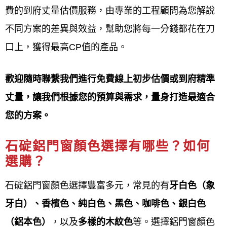
議
，是門窗更換的第一步。此服務提供
快速了解預
費的到府丈量估價服務，由專業的工程顧問為您解說
算
、
不便到場時也能取得資訊
的便利管道。
不同方案的差異與效益，幫助您將每一分錢都花在刀
口上，獲得最高CP值的產品。
線上估價服務流程
鋁門窗工程宅急便提供石碇鋁門窗線上估價服務
流程
歡迎隨時聯繫我們進行免費線上初步估價或到府精準
如下：
丈量，讓我們根據您的預算與需求，量身打造最適合
您的方案。
線上初步諮詢與需求提供
透過
LINE
、
線上表單
或電話聯繫廠
石碇鋁門窗顏色選擇有哪些？如何
選購？
商，說明您的
預算
、想改善的
問題
(如：隔音、氣密) 及想要的
窗型
。
石碇鋁門窗顏色選擇豐富多元，常見的有
牙白色（象
牙白）、香檳色、純白色、黑色、咖啡色、銀白色
傳送現場照片與
初步尺寸
（鋁本色）
，以及
多樣的木紋色
等。選擇鋁門窗顏色