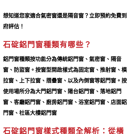
鋁門窗工程宅急便提供
品質第一，顧客至上用心傾聽
您的需求設計出符合您個人的客製化服務
想知道您家適合氣密窗還是隔音窗？立即預約免費到
府評估！
保固：
鋁門窗工程宅急便提供
非人為、天災損壞三年防水保
石碇鋁門窗種類有哪些？
固帶給您最完善的產品售後
鋁門窗種類按功能分為傳統鋁門窗、氣密窗、隔音
窗、防盜窗。按窗型開啟樣式為固定窗、推射窗、橫
專營產品項目
Our products
拉窗、上下拉窗、摺疊窗、以及內倒窗等鋁門窗。按
鋁門窗工程宅急便提供石碇
鋁門窗產品項目非常多
使用場所分為大門鋁門窗、陽台鋁門窗、落地鋁門
元，主要可分為
鋁窗（如氣密窗、隔音窗、景觀窗、
窗、客廳鋁門窗、廚房鋁門窗、浴室鋁門窗、店面鋁
格子窗、推射窗等）、鋁門（如玄關門、三合一通風
門窗、社區大樓鋁門窗
門、淋浴拉門）、以及戶外產品（如採光罩
、玻璃
屋
、雨遮、花架）等
。 其他還有強調美觀的造型窗，
石碇鋁門窗樣式種類全解析：從橫