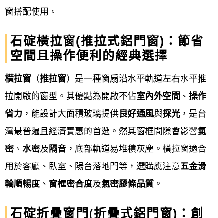
客製化等，旨在滿足住宅與商業空間對採光、通風、
窗搭配使用。
隔音、安全、節能與美觀的需求。
石碇橫拉窗(推拉式鋁門窗)：節省
空間且操作便利的經典選擇
門的工程：
不鏽鋼門、鋁門、鍛造門、白鐵
門、鐵捲門、鋼板門、鋼木門、琺瑯門、硫
橫拉窗
（
推拉窗
）是一種窗扇沿水平軌
道左右水平推
化銅門、旋轉門、白鐵玻璃自動門、玻璃自
拉開啟的窗型。其優點
為開啟不佔
室內外空間
、
操作
動門、…等。
省力
，能設計大面積玻璃提供
良好通風
與
採光
，是台
灣最普遍且經濟實惠的首選。然其窗框間隙會影響
氣
窗的工程：
鐵窗、白鐵窗、鋁窗、鍛造鐵
密
、
水密
及
隔音
，底部軌道易堆積灰塵。橫拉窗適合
窗、景觀推側窗、氣密窗、隔音氣密窗…
用於客廳、臥室、陽台落地門等，選購應注意
五金滑
等。
輪順暢度
、
窗框密合度
及
氣密膠條品質
。
鐵皮屋施工：
鐵皮屋工程、頂樓加蓋、鋼構
鐵皮屋工程、鐵厝、鐵棟、鐵屋、鐵皮屋換
石碇折疊窗門(折疊式鋁門窗)：創