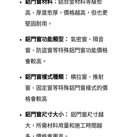
鋁門窗材料：
鋁合金材料等級愈
週一至週五 08:00-17:00
高、厚度愈厚，價格越高，但也更
週六可預約 08:00-17:00
堅固耐用。
週日休息
鋁門窗功能類型：
氣密窗、隔音
窗、防盜窗等特殊鋁門窗功能價格
Google 評價：5.0顆星
會較高。
官方網站:
https://www.0800-707-808.com/
了
鋁門窗樣式種類：
橫拉窗、推射
解更多資訊
窗、固定窗等特殊鋁門窗樣式的價
服務區域
：涵蓋石碇地區及新北市其他區
格會較高
域。
鋁門窗尺寸
大小
：
鋁門窗尺寸越
大，所需材料用量和施工時間越
石碇鋁門窗安裝、石碇鋁門窗保
養、石碇鋁門窗維修、石碇鋁門窗
多，價格會更高。