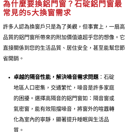
戶省時、省心、更安心。
為什麼要換鋁門窗？石碇鋁門窗最
常見的5大換窗需求
鋁門窗工程宅急便
公司簡介 About
許多人認為換窗戶只是為了美觀，但事實上，一扇高
Us
品質的鋁門窗所帶來的附加價值遠超乎您的想像。它
鋁門窗工程宅急便(石碇鐵門石碇鐵窗、鋁門窗) )工廠
直接關係到您的生活品質、居住安全，甚至能幫您節
直營，主要服務石碇客戶專業於各式門窗產品與鋁門
省開銷。
窗服務，在石碇地區專營各式門窗工程40年，來除了
長期配合設計師，擁有豐富的新安裝、設計、規劃鋁
卓越的隔音性能，解決噪音需求問題
：石碇
門窗實務經驗外，更將門窗服務，深入一般社區家
地區人口密集，交通繁忙，噪音是許多家庭
庭，在石碇廣受各區客戶肯定。
的困擾。選擇高隔音的鋁門窗如：隔音窗或
氣密窗，能有效阻擋噪音，將窗外的喧囂轉
鋁門窗工程宅急便
對於鋁門窗產品製定的品質要求嚴
化為室內的寧靜，顯著提升睡眠與生活品
格，對於鋁門窗施工前的溝通及施工受的售後服務，
質。