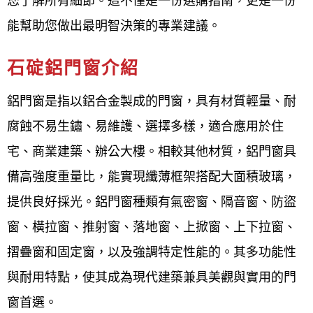
您了解所有細節。這不僅是一份選購指南，更是一份
碇,石碇修理鋁門窗價格,石碇鋁門窗軌道修理,石碇鋁
能幫助您做出最明智決策的專業建議。
門窗滑輪更換,石碇紗窗修理推薦,石碇修理紗窗,石碇
石碇鋁門窗介紹
換紗窗價格,石碇紗窗修理價格,石碇紗窗更換價格,石
碇窗戶玻璃更換價格
鋁門窗是指以鋁合金製成的門窗，具有材質輕量、耐
腐蝕不易生鏽、易維護、選擇多樣，適合應用於住
想尋找最高評分的石碇鋁門窗廠商
宅、商業建築、辦公大樓。相較其他材質，鋁門窗具
嗎？石碇鋁門窗推薦廠商：
備高強度重量比，能實現纖薄框架搭配大面積玻璃，
鋁門窗工程宅急便
是一家提供石碇地區各式室內外門
提供良好採光。鋁門窗種類有氣密窗、隔音窗、防盜
窗設計、製造與施工服務的專業鋁門窗廠商，服務對
窗、橫拉窗、推射窗、落地窗、上掀窗、上下拉窗、
象包括設計師與一般家庭客戶，並強調嚴格的品質要
摺疊窗和固定窗，以及強調特定性能的。其多功能性
求、細緻的施工前溝通、完善的售後服務以及工廠自
與耐用特點，使其成為現代建築兼具美觀與實用的門
營才能提供平實合理的價格。 服務項目涵蓋隔音氣密
窗首選。