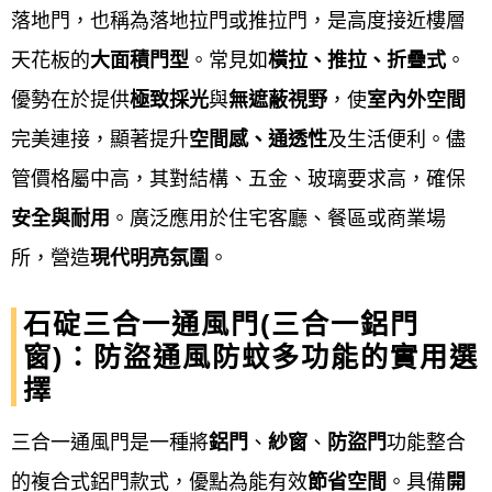
落地門，也稱為落地拉門或推拉門，是高度接近樓層
驗收
：: 與業主確認所有細節皆符合
天花板的
大面積門型
。常見如
橫拉、推拉、折疊式
。
合約要求後，進行最終驗收並完成
優勢在於提供
極致採光
與
無遮蔽視野
，使
室內外空間
收款。
完美連接，顯著提升
空間感、通透性
及生活便利。儘
管價格屬中高，其對結構、五金、玻璃要求高，確保
售後保固
：
安全與耐用
。廣泛應用於住宅客廳、餐區或商業場
廠商提供後續的保固服務，並說明產品的基
所，營造
現代明亮氛圍
。
本保養方式，以確保產品能長期穩定運作。
石碇三合一通風門(三合一鋁門
注意事項
窗)：防盜通風防蚊多功能的實用選
擇
公寓大廈規定
： 在加裝或變更外牆門窗前，
應先確認該公寓大廈規約，以免觸犯法規。
三合一通風門是一種將
鋁門
、
紗窗
、
防盜門
功能整合
的複合式鋁門款式，優點為能有效
節省空間
。具備
開