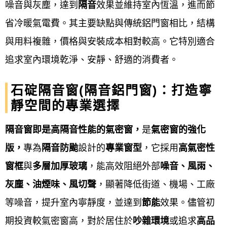
噪音與灰塵，達到
隔音
效果並維持室內恆溫，進而節
求現場規劃及建議。
省冷暖氣電費。其主要缺點與傳統鋁門窗相比，結構
承諾：
與用料複雜，價格與安裝成本相對較高。它特別適合
追求室內環境乾淨、安靜、舒適的消費者。
鋁門窗工程宅急便
從設計到施工及維護全程服務，價
格合理，多年來深受客戶好評，有口皆碑。鋁門窗擁
石碇隔音窗(隔音鋁門窗)：打造寧
有多年施工經驗，兼具安全、功能與美觀，致力實現
靜空間的專業選擇
的目標。
隔音窗即是高隔音性能的氣密窗，
是
氣密窗的強化
Service purpose
版，
專為
隔音
防颱
設計的
專業窗型
，它採用
高氣密性
窗框
與
多層加厚玻璃
，能高效阻絕外部
噪音、風雨、
鋁門窗工程宅急便的
鋁門窗服務宗旨是以「
顧客至
灰塵、油煙味、風切聲
，顯著降低
街道、機場、工廠
上」，提供高品質產品，確保安全與美觀，並提供完
等噪音，提升室內寧靜度，並達到
節能
效果。儘管初
善的售後服務，以實現永續經營和提升居住品質
。 具
期投資較氣密窗高，對於居住於
吵雜環境
或追求
高品