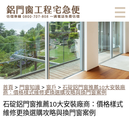
有鋁門窗的結露、隔熱、隔音問
題？找我們就對了！估價專線
0800-707-808
石碇鋁門窗推薦10大安裝廠商：
價格樣式維修更換選購攻略與換
門窗案例
首頁
>
門窗知識
>
窗戶
>
石碇鋁門窗推薦10大安裝廠
商：價格樣式維修更換選購攻略與換門窗案例
石碇鋁門窗推薦10大安裝廠商：價格樣式
維修更換選購攻略與換門窗案例