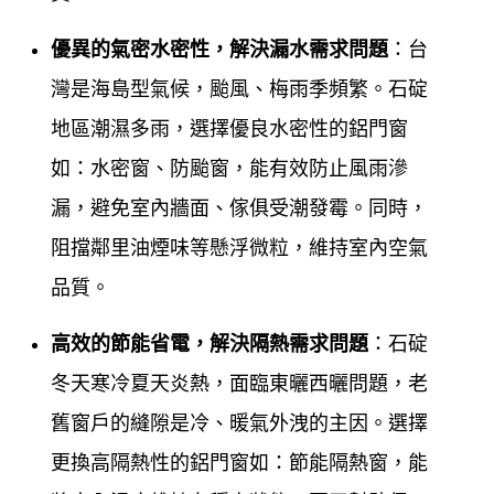
堅持做到101%，超越完美，也因為工廠自營，所以能
優異的氣密水密性，解決漏水需求問題
：台
將最合理平實的價格提供給所有客戶，我們希望為客
灣是海島型氣候，颱風、梅雨季頻繁。石碇
戶創造最舒適的居家及辦公空間，您的鋁門窗問題交
地區潮濕多雨，選擇優良水密性的鋁門窗
給
鋁門窗工程宅急
便讓您最放心
如：水密窗、防颱窗，能有效防止風雨滲
鋁門窗工程宅急便
專業於各式門窗，鋁門窗服務，多
漏，避免室內牆面、傢俱受潮發霉。同時，
年來除了長期配合設計師，擁有豐富的新裝、設計、
阻擋鄰里油煙味等懸浮微粒，維持室內空氣
規劃鋁門窗實務經驗外，更將門窗服務，深入一般社
品質。
區家庭，對於門窗製定的品質要求嚴格，對於施工前
高效的節能省電，解決隔熱需求問題
：石碇
的溝通及施工受的售後服務，工廠自營，所以能將最
冬天寒冷夏天炎熱，面臨東曬西曬問題，老
合理平實的價格提供給所有客戶，我們希望為客戶創
舊窗戶的縫隙是冷、暖氣外洩的主因。選擇
造最舒適的居家辦公空間，您的門窗問題交給
鋁門窗
更換高隔熱性的鋁門窗如：節能隔熱窗，能
工程宅急便
讓您最放心。為了能夠提供更好的門窗品