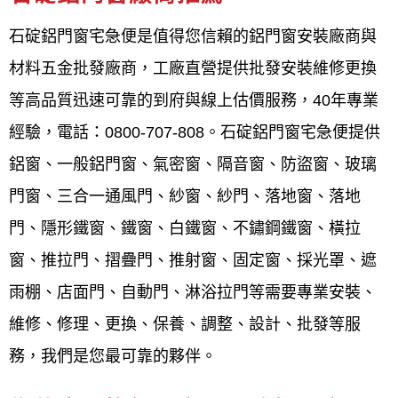
夠精準掌握細節。
石碇鋁門窗宅急便是值得您信賴的鋁門窗安裝廠商與
品質至上
： 從材料挑選到施工完成，每個環
材料五金批發廠商，工廠直營提供批發安裝維修更換
節都層層把關，確保產品品質達到最高標
等高品質迅速可靠的到府與線上估價服務，40年專業
準。
經驗，電話：0800-707-808。石碇鋁門窗宅急便提供
鋁窗、一般鋁門窗、氣密窗、隔音窗、防盜窗、玻璃
客戶滿意導向
： 秉持「追求客戶滿意是我們
門窗、三合一通風門、紗窗、紗門、落地窗、落地
最大的責任」的理念，並強調「珍惜客戶的
門、隱形鐵窗、鐵窗、白鐵窗、不鏽鋼鐵窗、橫拉
每一次需求，認真做好每一次工作」，贏得
窗、推拉門、摺疊門、推射窗、固定窗、採光罩、遮
客戶信任。
雨棚、店面門、自動門、淋浴拉門等需要專業安裝、
維修、修理、更換、保養、調整、設計、批發等服
完善的服務
： 提供免費諮詢與評估、快速完
務，我們是您最可靠的夥伴。
工、準時交付，以及完善的售後服務，讓客