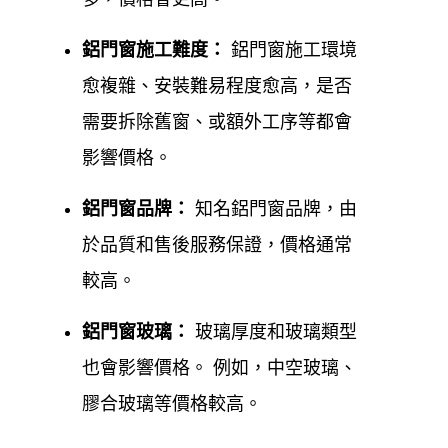
更換
鋁門窗施工
難度
：
鋁門窗施工環境
石碇鋁門窗
安裝維修、更換保養，均有專業的服務人
愈複雜、安裝難易程度愈高，是否
員到現場評估與業者討論，將多年的專業經驗與熱忱
需要拆除舊窗、或額外工序等都會
服務帶給客戶，同時是台灣一線氣密窗、隔音窗品牌
影響價格。
的特約授權經銷商，施工過程嚴格把關，讓客戶有更
鋁門窗品牌：
知名鋁門窗品牌，由
優良的品質，歡迎來電0800-707-808或加入LINE ID，
於品質和售後服務保證，價格通常
我們都有專人來為您解答。
較高。
石碇鋁門窗服務對象
鋁門窗玻璃：
玻璃厚度和玻璃類型
鋁門窗工程宅急便提供石碇鋁門窗服務對象涵蓋
一般
也會影響價格。 例如，中空玻璃、
住宅、透天厝、公寓、集合社區大樓、公司行號、辦
膠合玻璃等價格較高。
公室、店面、餐廳、工廠、公家機關、學校
等各類場