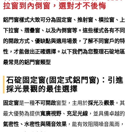
拉窗到
內倒窗
，選對才不後悔
以及特殊功能的凸窗、百葉窗等產品。 選擇時可依據
氣密性、隔音性、安全性、開啟方式、以及美觀設計
鋁門窗樣式大致可分為固定窗、推射窗、橫拉窗、上
等需求來挑選適合的產品。
下拉窗、摺疊窗、以及內倒窗等。這些樣式各有不同
的開啟方式、優缺點與適用場景，了解不同窗戶的特
鋁門窗工程宅急便提供
石碇鋁門窗、氣密窗、隔音
性，才能做出正確選擇。以下我們為您整理石碇地區
窗、 H型鋁鋼構採光罩、遮雨棚、藝術玄關門、氣密
最常見的鋁門窗類型
加壓門、硫化銅門、浴廁門、不銹鋼門、不銹鋼防盜
門窗、玻璃屋、鋁格柵、板牆、格子窗、兒童安全
石碇固定窗(固定式鋁門窗)：引進
採光景觀的最佳選擇
窗、防盜門窗、凸窗、雨遮、防盜窗、陽台窗、景觀
窗、推射窗、店面門、玄關門、隔音門、浴室門、、
固定窗
是一種
不可開啟
窗型，主用於
採光
及
觀景
。其
淋浴拉門、遮雨棚、鍛造門窗、鐵皮屋、隔音器密鋁
最大優勢為提供
寬廣視野
、
充足光線
，並具備卓越的
門窗、三合一門組、隱形折疊式紗窗、鍛造窗、玻璃
氣密性、水密性與隔音效果
，能有效阻隔噪音風雨，
自動門、遙控電動捲門、輕鋼架天花板、鐵皮屋換板