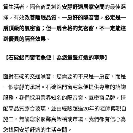
體的宗旨會因公司而異，但核心原則是結合專業知
質生活
者，隔音窗是創造
安靜舒適居家空間
的最佳選
識，了解客戶需求，並提供精確的規劃與合理的價
擇，有效
改善睡眠品質
。
一扇好的隔音窗，必定是一
格，最終達到客戶滿意。
扇頂級的氣密窗；但一扇合格的氣密窗，不一定能達
品質：
到優異的隔音效果
。
鋁門窗工程宅急便提供
免費估價，價錢實惠堅持用料
【
石碇
鋁門窗宅急便｜為您量聲打造的寧靜】
的品質施作上的用心
面對石碇的交通噪音，您需要的不只是一扇窗，而是
安全：
一個寧靜的承諾。石碇鋁門窗宅急便提供專業的諮詢
鋁門窗工程宅急便提供
秉持安全第一的原則除了品質
服務，我們採用業界知名的隔音窗、氣密窗品牌，搭
還帶給您最安全的產品
配高品質膠合玻璃，並由經驗超過20年的老師傅親自
施工。無論您家緊鄰高架橋或市場，我們都有信心為
服務：
您找回安靜舒適的生活空間。