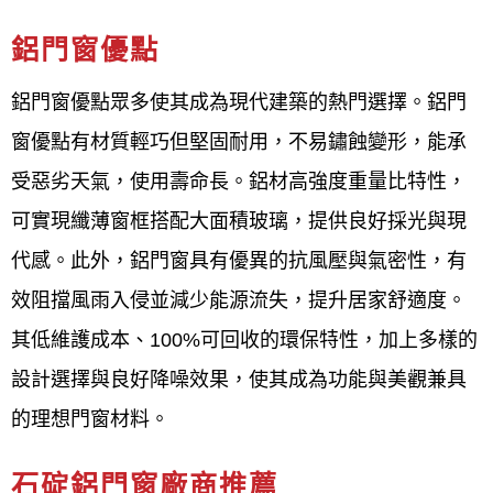
窗、格子窗、採光罩、淋浴拉門、店面門等多種產
品，並以「品質第一、顧客至上、永續經營」為經營
鋁門窗優點
理念，致力於提升客戶的居住品質。
鋁門窗優點眾多使其成為現代建築的熱門選擇。鋁門
窗優點有材質輕巧但堅固耐用，不易鏽蝕變形，能承
鋁門窗工程宅急便
為石碇地區評分最高的鋁門窗廠
受惡劣天氣，使用壽命長。鋁材高強度重量比特性，
商，該公司在該地區深耕多年，擁有超過40年經驗，
可實現纖薄窗框搭配大面積玻璃，提供良好採光與現
並強調客戶滿意度，提供多樣化服務項目與高品質產
代感。此外，鋁門窗具有優異的抗風壓與氣密性，有
品，且強調「珍惜客戶的每一次需求，認真做好每一
效阻擋風雨入侵並減少能源流失，提升居家舒適度。
次工作」，可見其專業與服務品質。
其低維護成本、100%可回收的環保特性，加上多樣的
評分高的原因
設計選擇與良好降噪效果，使其成為功能與美觀兼具
的理想門窗材料。
多年經驗與專業技術
：
鋁門窗工程宅急便
擁
有超過40年的專業經驗，技術能力精準，能
石碇鋁門窗廠商推薦