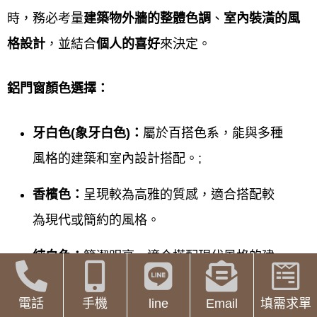
依廠商要求，提供現場
門窗照片
、
時，務必考量
建築物外牆的整體色調
、
室內裝潢的風
大約尺寸
(寬 高) 及
特殊需求
(如：
格設計
，並結合
個人的喜好
來決定。
窗框顏色、玻璃種類、施工方式)。
鋁門窗顏色選擇：
此步驟為獲取
初步估價
的關鍵。
牙白色(
象牙白色)
：
屬於百搭色系，能與多種
獲得價格區間與初步報價
風格的建築和室內設計搭配。;
廠商會依您提供的資訊，提供一個
價格區間
或
初步報價單
及
施工項目
香檳色：
呈現較為高雅的質感，適合搭配較
說明
。
為現代或簡約的風格。
您可在此階段
判斷報價是否符合期
純白色：
簡潔明亮，適合搭配現代風格的建
待
，決定是否進行下一步。
築和室內設計，也能營造出空間放大的效
電話
手機
line
Email
填需求單
果。