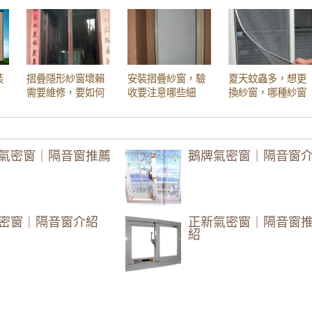
】噪音擾人！陽台加裝5mm光玻璃氣密隔音窗，晚上不再
】洗衣機放室內低頻噪音如何改善？加裝氣密隔音窗雙層
】改善窗戶風切聲問題，加裝氣密隔音窗，降低風切擾人
裝
摺疊隱形紗窗壞賴
安裝摺疊紗窗，驗
夏天蚊蟲多，想更
換】一樓舊式鋁窗透風滲水干擾睡眠，採用膠合白膜玻璃
需要維修，要如何
收要注意哪些細
換紗窗，哪種紗窗
哪
處理？
節？
比較好？使用折疊
】安裝隔音氣密窗減少洗衣機馬達轉動低頻噪音，改善睡
式隱形紗窗好嗎？
薦】傳統鋁門窗改裝氣密窗，採用5+5光膜膠合安全玻
氣密窗｜隔音窗推薦
鵝牌氣密窗｜隔音窗
推薦】隔音窗施作，解決噪音困擾。客製化歡迎來電詢問
推薦】學區嬉鬧聲擾人，安裝氣密窗改善噪音，廚房安裝
密窗｜隔音窗介紹
正新氣密窗｜隔音窗
推薦】舊式鐵窗換新窗，採用氣密窗，防噪音美觀一次滿
紹
推薦】解決高樓風切聲，安裝御品屋氣密窗搭配5mm噴砂
紹：乾式施工法（包覆式鋁門窗包框施工）
推薦】隔音推射窗提升隔音，降低馬路邊噪音傷害。隱形