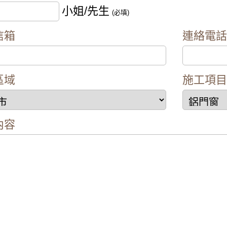
工：分離式冷氣壓縮機噪音如何解決？安裝氣密窗提升隔
小姐/先生
(必填)
推薦】推射窗使用氣密窗搭配隱形式紗窗，防颱解決窗戶
信箱
連絡電
推薦】安裝氣密窗搭配安全玻璃與階梯式窗框排水設計，
院嬉鬧聲吵雜，拆除舊窗戶更換氣密窗搭配雲霞玻璃，免
】舊廠房更換窗戶，安裝新窗戶使用隔音窗，氣密性好防
區域
施工項
推薦】安裝隔音氣密窗降低噪音，讓嬰兒一夜好眠，使用
大，客製化窗戶高度寬度，搭配膠合安全玻璃與小拉窗設
內容
維修】舊窗框變形開窗戶不順，安裝隔音氣密窗，採鋁窗
】裝氣密窗防噪隔音改善高樓窗戶風切聲，隔音窗搭配三
推薦】改裝氣密窗與三合一通風門，氣密提升隔音效果且
歡迎詢價】安裝隔音窗隔絕雨水打在遮雨棚的噪音
音窗推薦】改裝氣密窗玻璃使用8mm採光玻璃，增加窗戶