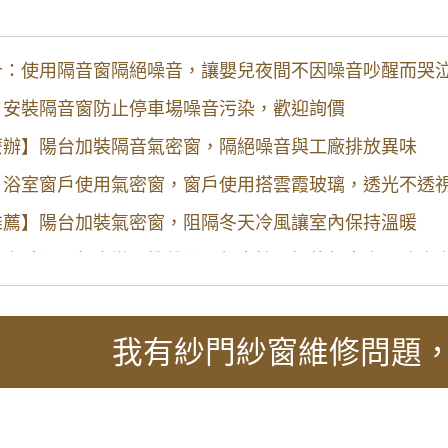
計：使用隔音窗隔絕噪音，讓嬰兒夜間不因噪音吵醒而哭
】安裝隔音窗防止停車場噪音污染，歡迎詢價
麼辦】陽台加裝隔音氣密窗，隔絕噪音與工廠排放異味
】浴室窗戶使用氣密窗，窗戶使用搭雲霞玻璃，透光不透
推薦】陽台加裝氣密窗，阻隔冬天冷風讓室內保持溫暖
】窗戶漏風怎麼辦？推薦使用氣密性更好的氣密窗，防止
推射式氣密窗，高樓層施工安全考量另外申請吊車處理。
門窗】臥室大面玻璃窗無隱私空間，御品屋隔音窗搭配白
我有紗門紗窗維修問題
】陽台窗戶安裝氣密窗高氣密水密阻擋雨水噪音，改善大
裝修推薦】新房子窗戶採用隔音氣密窗防噪音，鋁合金鐵