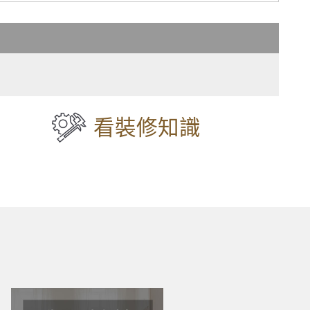
聲，小嬰兒不哭了！
泥及建物，歡迎來電詢問尺寸價格
價格
蚊蟲
看裝修知識
製化丈量
力
來電詢問價格