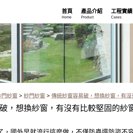
首頁
產品介紹
工程實績
Home
Product
Cases
紗門紗窗
>
紗門紗窗
>
傳統紗窗容易破，想換紗窗，有沒
破，想換紗窗，有沒有比較堅固的紗
了，國外早就流行這麼做，不僅防蟲還防盜不