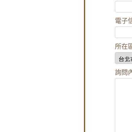
樹林氣密窗施
【土城鋁門窗
電子
【汐止鋁門窗
一樓隱私低庭
【泰山鋁門窗
所在
【蘆洲鋁門窗
高樓窗戶風聲
詢問
【大溪鋁門窗
【平鎮鋁門窗
【中和鋁門窗
【蘆竹隔音窗
【板橋氣密隔