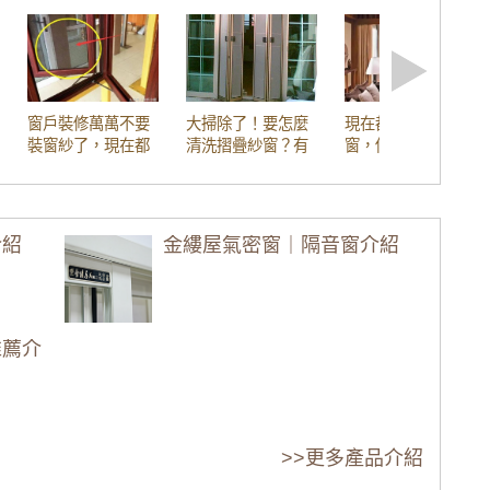
吵得睡不著
窗搭配綠半反膠合透明玻璃
噪音
窗戶裝修萬萬不要
大掃除了！要怎麼
現在都在用這種紗
氣密窗，加裝兒童安全鎖防墜樓意外
裝窗紗了，現在都
清洗摺疊紗窗？有
窗，你家紗窗換了
流行這樣裝，一個
什麼摺疊紗窗清洗
嗎？
眠品質
蚊子都沒有
小妙招？
璃，乾式施工，防水隔音效果好。
介紹
金縷屋氣密窗｜隔音窗介紹
價格
隔音窗阻絕廚房油煙。
推薦介
足。歡迎來電詢問價格
玻璃，同時隔絕冷氣噪音。歡迎詢問價格
>>更多產品介紹
式摺紗窗預防小貓於開窗時跳出。歡迎來電詢價。