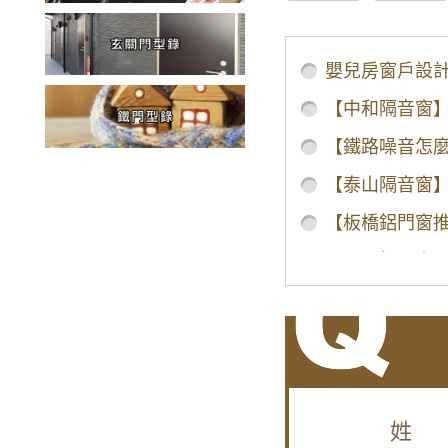
/home/pe8m2rp
窗戶防蟲-10
嬰兒房窗戶設
【中和隔音窗
【鐵路噪音怎
【泰山隔音窗
【板橋鋁門窗
【五股鋁門窗
陽台窗戶安裝
【台北南港鋁
【樹林鋁門窗
【桃園鋁門窗
姓