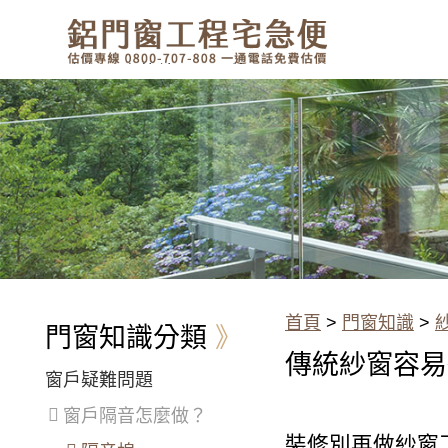
有鋁門窗的結露、隔熱、隔音問
題？找我們就對了！估價專線
0800-707-808
傳統紗窗容易破，想換紗窗，有
沒有比較堅固的紗窗材質可以
選？
首頁
>
門窗知識
>
門窗知識分類
傳統紗窗容易
窗戶疑難問題
窗戶隔音怎麼做？
裝修別再做紗窗