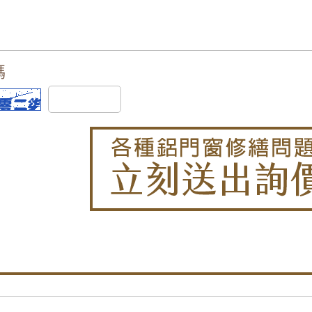
推薦】窗戶隔音效果差？改裝氣密窗提升窗戶隔音能力。
】鐵軌旁火車噪音大，陽台加裝氣密窗，有效隔絕火車噪
推射式氣密隔音窗搭配隱藏式摺疊紗窗，解決舊紗窗鬆動
碼
】舊式落地窗氣密性弱，氣密窗加強隔音氣密，窗戶不漏
反射玻璃，防日曬戶外看不到室內兼顧隱私，舊屋裝修窗
】陽台加窗戶尺寸規格難找？氣密窗尺寸客製化梯形面積
造】舊木窗窗框受潮發霉大改造！改裝推射式氣密窗，高
】舊鋁窗改造翻新，改裝推射型隔音窗搭配5mm光玻璃，
】加裝氣密窗，隔離冷風從後陽台灌入讓家裡
】鋁門窗生鏽腐蝕怎麼辦？更換氣密隔音鋁門窗，解決漏
高樓風切聲，窗型冷氣噪音如何解決？加裝氣密窗，隔音效
氣密窗使用5+5膠合玻璃增強隔音效果，有效降低噪音
右