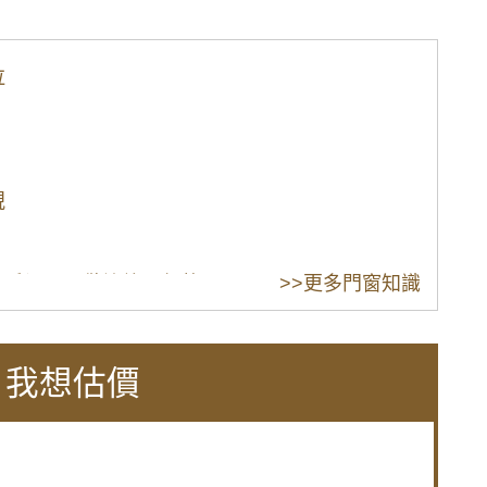
泣
視
窗戶漏風。歡迎詢問價格。
>>更多門窗知識
專業施工窗戶平穩不歪斜，確實達到防水效果。
色膠合玻璃，保有透光度兼隱私
，我想估價
樓夾縫回音。歡迎來電詢問價格。
窗加強居家安全