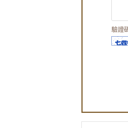
【三峽鋁門窗
【鐵路旁隔音
【泰山鐵窗】
驗證
【板橋隔音窗
氣密窗配綠半
偷？
【大園鋁門窗
【木頭窗戶改
【北投鋁門窗
【陽台裝窗戶
【士林鋁門窗
【萬華鋁門窗】
【大同氣密窗】