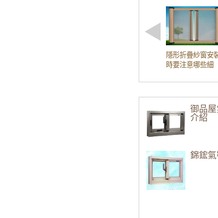
【三峽氣密窗
【士林鋁門窗
【三重氣密窗
隱形折疊紗窗安
【窗戶玻璃更
時要注意哪些細
節？驗收要注意
【台北鋁門窗
些事項？
【淡水鋁門窗推
御品屋
介紹
【桃園氣密窗
【台北氣密窗
錦鋐氣
【新莊氣密窗
【內湖鋁門窗
鋁門窗工法介
【新竹鋁門窗