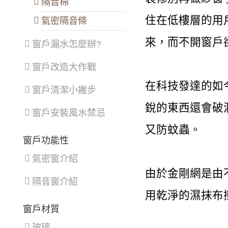
隔音棉
住在低樓層的用
氣密隔音條
來，而不開窗戶
窗戶漏水怎麼辦?
窗戶改造大作戰
在科技發達的如
窗戶清潔小撇步
銳的東西還會破
窗戶安裝風水禁忌
又防蚊蟲。
窗戶功能性
氣密窗介紹
由於金剛網是由
隔音窗介紹
用乾淨的濕抹布
窗戶材質
玻璃