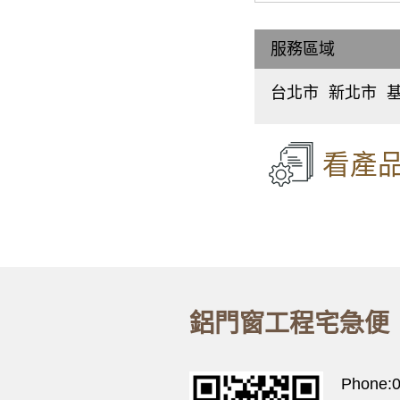
【隔音窗安裝
服務區域
鋁門窗推薦｜
凸窗推薦｜陽
台北市
新北市
中
板
正
橋
【泰山氣密窗
區
、
區
大
中
看產
【三重鋁門窗
同
和
區
、
區
【新式紗窗紗
中
永
山
和
區
、
區
【紗窗維修】
松
新
山
莊
【桃園氣密窗
區
、
區
大
五
【新莊紗窗】
安
股
鋁門窗工程宅急便
區
、
區
萬
泰
華
山
區
、
區
Phone:
信
林