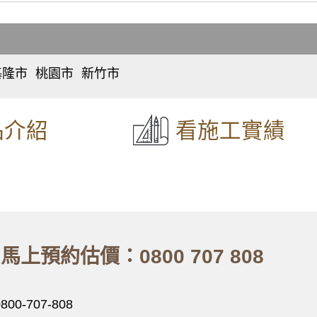
推薦】雙層窗結構，讓窗戶隔音效果加倍，隔絕冷氣馬達
舊鋁窗翻新換新窗戶，改裝隔音窗採乾式施工，不必動水
台加裝凸窗搭配採光罩，凸窗使用氣密隔音窗。歡迎詢問
基隆市
桃園市
新竹市
仁
桃
東
愛
園
區
、
】外推窗加紗窗有解！搭配隱形紗窗，使用推射窗不用怕
、
區
、
區
、
北
中
中
區
、
品介紹
看施工實績
推薦】舊廠房紗窗破動，全面維修更換，紗窗維修尺寸客
正
壢
香
、
區
、
區
、
山
門樣式】隱形紗窗、隱形紗門隱藏式摺疊設計好開啟不費
信
平
區
義
鎮
、
區
、
區
、
隱形紗窗折疊式紗窗取代舊紗窗
中
八
山
德
】推薦陽台安裝氣密凸窗。延伸空間且隔音效果佳，歡迎
、
區
、
區
、
安
楊
舊紗窗改裝隱形摺疊式紗窗，防止寵物跳出窗外
樂
梅
馬上預約估價：0800 707 808
、
區
、
區
、
七
蘆
堵
竹
、
區
、
區
、
0800-707-808
暖
大