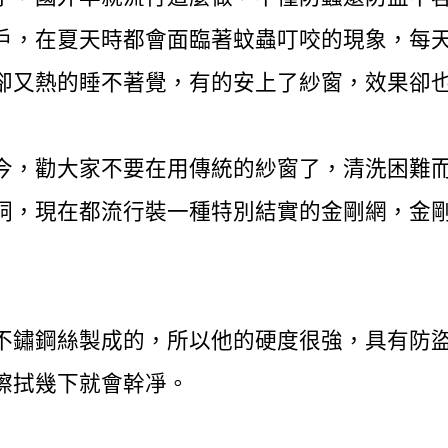
戶，在夏天時都會面臨著蚊蟲叮咬的現象，每
卻又熱的睡不著覺，有的安上了紗窗，效果卻
今，勸大家不要在用傳統的紗窗了，清洗困難
洞，現在都流行裝一種特別結實的金剛網，金
不鏽鋼絲製成的，所以他的硬度很強，具有防
擦拭幾下就會幹凈。