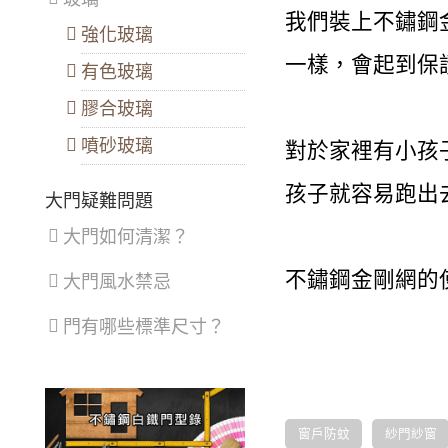
我們裝上不鏽鋼
強化玻璃
一樣，會起到保
有色玻璃
膠合玻璃
噴砂玻璃
對於家裡有小孩
孩子就容易跑出
大門疑難問題
大門如何清潔？
不鏽鋼金剛網的
大門風水禁忌
門有哪些標準尺寸？
窗戶防蚊
紗門紗窗