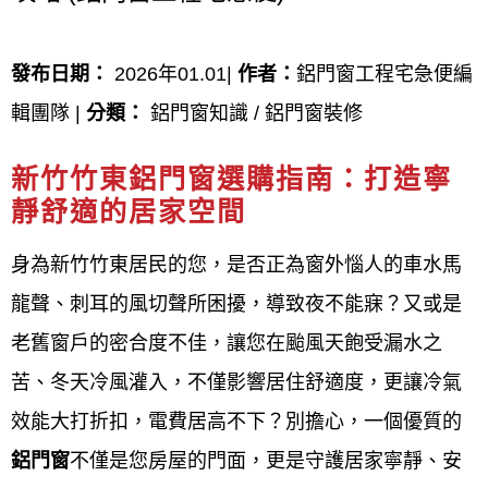
想尋找最高評分的新竹竹東鋁門窗
發布日期：
2026年01.01|
作者：
鋁門窗工程宅急便編
廠商嗎？新竹竹東鋁門窗推薦廠
輯團隊 |
分類：
鋁門窗知識 / 鋁門窗裝修
商：
新竹竹東鋁門窗選購指南：打造寧
鋁門窗工程宅急便
是一家提供新竹竹東地區各式室內
靜舒適的居家空間
外門窗設計、製造與施工服務的專業鋁門窗廠商，服
身為新竹竹東居民的您，是否正為窗外惱人的車水馬
務對象包括設計師與一般家庭客戶，並強調嚴格的品
龍聲、刺耳的風切聲所困擾，導致夜不能寐？又或是
質要求、細緻的施工前溝通、完善的售後服務以及工
老舊窗戶的密合度不佳，讓您在颱風天飽受漏水之
廠自營才能提供平實合理的價格。 服務項目涵蓋隔音
苦、冬天冷風灌入，不僅影響居住舒適度，更讓冷氣
氣密窗、格子窗、採光罩、淋浴拉門、店面門等多種
效能大打折扣，電費居高不下？別擔心，一個優質的
產品，並以「品質第一、顧客至上、永續經營」為經
鋁門窗
不僅是您房屋的門面，更是守護居家寧靜、安
營理念，致力於提升客戶的居住品質。