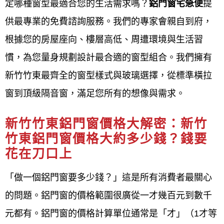
定哪種窗型最適合您的生活需求嗎？
鋁門窗宅急便
提
務人員到現場評估與業者討論，將多年的專業經驗與
供最專業的免費諮詢服務。我們的專家會親自到府，
熱忱服務帶給客戶，同時是台灣一線氣密窗、隔音窗
根據您的房屋座向、樓層高低、周遭環境與生活習
品牌的特約授權經銷商，施工過程嚴格把關，讓客戶
慣，為您
量身規劃設計最合
適的窗型組合。我們擁有
有更優良的品質，歡迎來電0800-707-808或加入LINE
新竹竹東最齊全的窗型樣式與玻璃選擇，從標準橫拉
ID，我們都有專人來為您解答。
窗到頂級隔音窗，滿足您所有的想像與需求。
新竹竹東鋁門窗服務對象
新竹竹東鋁門窗價格大解密：新竹
鋁門窗工程宅急便提供新竹竹東鋁門窗服務對象涵蓋
竹東鋁門窗價格大約多少錢？錢要
花在刀口上
一般住宅、透天厝、公寓、集合社區大樓、公司行
號、辦公室、店面、餐廳、工廠、公家機關、學校
等
「做一個鋁門窗要多少錢？」這是所有消費者最關心
各類場所多元客群。服務旨在滿足
居家商業公共空間
的問題。鋁門窗的價格範圍很廣從一才幾百元到數千
的採光、通風、隔音、安全、節能及美觀的多元需
元都有。鋁門窗的價格計算單位通常是「才」（1才等
求。服務內容提供
客製化設計、專業製造、精準安