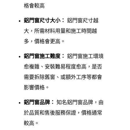
格會較高
線上估價服務流程
鋁門窗尺寸
大小
：
鋁門窗尺寸越
鋁門窗工程宅急便提供新竹竹東鋁門窗線上估價服務
大，所需材料用量和施工時間越
流程
如下：
多，價格會更高。
線上初步諮詢與需求提供
鋁門窗施工
難度
：
鋁門窗施工環境
透過
LINE
、
線上表單
或電話聯繫廠
愈複雜、安裝難易程度愈高，是否
商，說明您的
預算
、想改善的
問題
需要拆除舊窗、或額外工序等都會
(如：隔音、氣密) 及想要的
窗型
。
影響價格。
傳送現場照片與
初步尺寸
鋁門窗品牌：
知名鋁門窗品牌，由
依廠商要求，提供現場
門窗照片
、
於品質和售後服務保證，價格通常
大約尺寸
(寬 高) 及
特殊需求
(如：
較高。