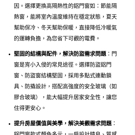
密窗, 防盜窗安裝施工
因。選擇更換高隔熱性的鋁門窗如：節能隔
窗：鋁窗、鋁門窗、鐵窗、不銹鋼窗，各式隔音氣密
熱窗，能將室內溫度維持在穩定狀態，夏天
窗、防盜氣密窗、一般氣密窗樣式規劃安裝工程。
幫助保冷、冬天幫助保暖，直接降低冷暖氣
門：客製化打造您的鐵、鋁門，專業金屬門，不銹鋼
的運轉負擔，為您省下可觀的電費
。
門，鍛造鐵門；電動鐵門製作安裝。
堅固的結構與配件，解決防盜需求問題
：門
Our philosophy
窗是宵小入侵的常見途徑。選擇防盜鋁門
窗、防盜窗結構堅固，採用多點式連動鎖
鋁門窗工程宅急便
的經營理念是提供優質產品、顧客
具、防撬設計，搭配高強度的安全玻璃（如
至上、安全實用以及永續經營等核心價值。 這包括確
膠合玻璃），能大幅提升居家安全性，讓您
保產品的品質和設計適合客戶需求，提供免費專業估
住得更安心。
價和到府服務，並在施工後確實驗收以保障客戶安
心。 同時，企業也重視員工福祉、環境永續發展，並
提升房屋價值與美學，解決美觀需求問題
：
以品牌提升來拓展商機，最終實現企業與客戶的共贏
鋁門窗款式顏色多元，一扇設計精良、質感