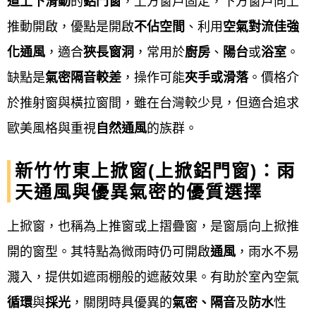
道上下滑動
的
鋁門窗
，上方窗戶固定，下方窗戶向上
收款。
推動開啟，優點是開啟
不佔空間
、利用
空氣對流佳強
售後保固
：
化通風
，適合
狹長窗洞
，常用於
廚房
、
陽台
或
浴室
。
缺點是
氣密隔音較差
，操作可能
夾手或滑落
。價格介
廠商提供後續的保固服務，並說明產品的基
於推射窗與橫拉窗間，雖在台灣較少見，但適合追求
本保養方式，以確保產品能長期穩定運作。
歐美風格與重視
自然通風
的族群。
注意事項
新竹竹東上掀窗(上掀鋁門窗)：雨
天通風與優異氣密的優質選擇
公寓大廈規定
： 在加裝或變更外牆門窗前，
應先確認該公寓大廈規約，以免觸犯法規。
上掀窗，也稱為上推窗或上摺疊窗，是窗扇向上掀推
品質考量
： 可要求廠商提供品牌認證數據，
開的窗型。其特點為微雨時仍可開啟
通風
，雨水不易
並根據預算考量門窗的抗風壓、水密性與隔
濺入，提供如遮雨棚般的遮蔽效果。有助於室內空氣
音性能等。
循環
與
採光
，關閉時具優異的
氣密、隔音
及
防水
性