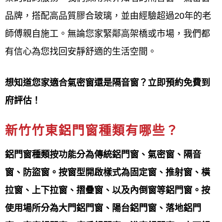
服務項目
Our service
品牌，搭配高品質膠合玻璃，並由經驗超過20年的老
師傅親自施工。無論您家緊鄰高架橋或市場，我們都
鋁門窗工程宅急便提供新竹竹東
鋁門窗服務項目包含
有信心為您找回安靜舒適的生活空間。
居家門窗（如氣密窗、隔音窗、防盜窗、落地窗、通
風門、推射窗、格子窗、玄關門）、玻璃相關建材
想知道您家適合氣密窗還是隔音窗？立即預約免費到
（如採光罩、玻璃屋、玻璃隔間）、衛浴設備（如淋
府評估！
浴拉門、乾溼分離）、以及商業空間應用（如店面
門、自動門、藝術門、不鏽鋼門、鐵捲門）、紗窗紗
新竹竹東鋁門窗種類有哪些？
門的修理和更換、玻璃更換、隱藏式紗窗、百葉窗等
鋁門窗種類按功能分為傳統鋁門窗、氣密窗、隔音
多元品項。 服務涵蓋產品製造、設計、安裝、換新、
窗、防盜窗。按窗型開啟樣式為固定窗、推射窗、橫
維修與客製化等，旨在滿足住宅與商業空間對採光、
拉窗、上下拉窗、摺疊窗、以及內倒窗等鋁門窗。按
通風、隔音、安全、節能與美觀的需求。
使用場所分為大門鋁門窗、陽台鋁門窗、落地鋁門