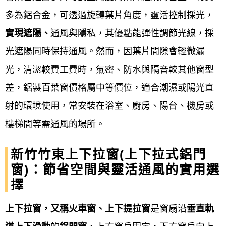
安裝窗扇與玻璃
：: 小心地將內框窗
多為鋁合金，可透過旋轉葉片角度，靈活控制採光，
扇和玻璃安裝到位，並進行調整。
實現遮陽、
通風與隱私，其優點能彈性調節光線，採
光遮陽同時保持通風。然而，因葉片間隙會輕微漏
完工驗收與收款
：
光，清潔較費工費時，氣密、防水與隔音較其他窗型
功能測試
：: 檢查窗扇開關是否順
差，鋁製百葉窗價格屬中等價位，適合潮濕或陽光直
暢、玻璃是否完整、氣密性是否良
射的環境使用，常安裝在浴室、廚房、陽台、機房或
好、以及防水性是否符合要求。
樓梯間等需通風的場所。
現場清潔
：: 清潔施工現場，恢復環
新竹竹東上下拉窗(上下拉式鋁門
境整潔。
窗)：節省空間與靈活通風的實用選
擇
驗收
：: 與業主確認所有細節皆符合
上下拉窗，又稱火車窗、上下提拉窗
是窗扇沿
垂直軌
合約要求後，進行最終驗收並完成