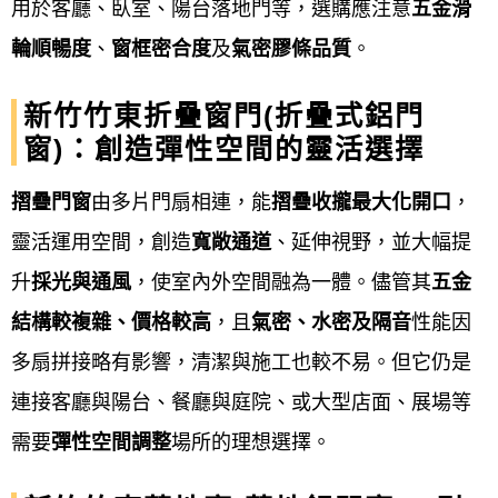
用於客廳、臥室、陽台落地門等，選購應注意
五金滑
尺寸、牆面狀況、樓層運輸動線等，並提供
輪順暢度
、
窗框密合度
及
氣密膠條品質
。
專業建議。
新竹竹東折疊窗門(折疊式鋁門
詳細規劃與簽約報價
：
窗)：創造彈性空間的靈活選擇
根據丈量結果，提供詳細的報價單與施工規
摺疊門窗
由多片門扇相連，能
摺疊收攏最大化開口
，
劃，確認窗型、材質、五金、玻璃規格等細
靈活運用空間，創造
寬敞通道
、延伸視野，並大幅提
節，雙方同意後簽訂合約。
升
採光與通風
，使室內外空間融為一體。儘管其
五金
結構較複雜、價格較高
，且
氣密、水密及隔音
性能因
備料與工廠加工
：
多扇拼接略有影響，清潔與施工也較不易。但它仍是
連接客廳與陽台、餐廳與庭院、或大型店面、展場等
廠商依據合約內容，在工廠進行裁料、切
需要
彈性空間調整
場所的理想選擇。
割、組裝等前置作業。