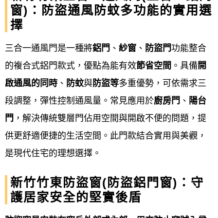
聯絡方式與資訊
窗)：防盜通風防蚊多功能的實用選
擇
公司電話：
0800-707-808，可進行預約與諮
詢。
三合一通風門是一種將
鋁門
、
紗窗
、
防盜門
功能整合
的複合式鋁門款式，優點為能有效
節省空間
。具備
開
行動電話：
0952696696。
啟通風的同時
、
防蚊
與
防盜等
多重優勢，可依需求三
Email：
win82015566@gmail.com。
段調整，彈性控制通風量。常見應用於
廚房門
、
陽台
門
，解決傳統雙層門佔用空間與開啟不便的問題，提
官方LINE ID：
0952-696-696透過電話加入好
供更舒適便捷的生活空間。此門款結合實用與美觀，
友進行線上估價與諮詢。
是現代住宅的理想選擇。
營業時間:
週一至週五 08:00-17:00
新竹竹東防盜窗(防盜鋁門窗)：守
護居家安全的堅實後盾
週六可預約 08:00-17:00