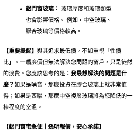
窗框顏色、玻璃種類、施工方式)。
鋁門窗玻璃：
玻璃厚度和玻璃類型
此步驟為獲取
初步估價
的關鍵。
也會影響價格。 例如，中空玻璃、
膠合玻璃等價格較高。
獲得價格區間與初步報價
廠商會依您提供的資訊，提供一個
【重要提醒】
與其追求最低價，不如重視「性價
價格區間
或
初步報價單
及
施工項目
比」。一扇廉價但無法解決您問題的窗戶，只是徒然
說明
。
的浪費。您應該思考的是：
我最想解決的問題是什
麼？
如果是噪音，那麼投資在膠合玻璃上就非常值
您可在此階段
判斷報價是否符合期
得；如果是西曬，那麼
中空複層玻璃將為您降低的一
待
，決定是否進行下一步。
棟程度的室溫。
安排現場
精準丈量
與勘察
【鋁門窗宅急便｜透明報價，安心承諾】
若初步報價可接受，則約定時間由