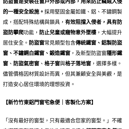
防盜窗是安裝在窗戶外部或內部，用來防止竊賊入侵
週日休息
的一種安全設施。
採用堅固金屬如鐵、鋁、不鏽鋼製
成，搭配特殊結構與鎖具，
有效阻擋入侵者，具有防
Google 評價：5.0顆星
盜防攀爬
功能，
防止兒童或寵物意外墜樓
，大幅提升
官方網站:
https://www.0800-707-808.com/
了
居住安全。
防盜窗
常見類型包含
傳統鐵窗、鋁製防盜
解更多資訊
窗、不鏽鋼白鐵窗、鍛造鐵窗
，及新型防盜窗
隱形鐵
窗
、
防盜氣密窗
、
格子窗
與
格子落地窗
，選擇多樣。
服務區域
：涵蓋新竹竹東地區及新北市其他
儘管價格因材質設計而異，但其兼顧安全與美觀，是
區域。
打造安心居住環境的理想投資。
新竹竹東鋁門窗安裝、新竹竹東鋁
門窗保養、新竹竹東鋁門窗維修、
【新竹竹東鋁門窗宅急便｜客製化方案】
新竹竹東鋁門窗更換
「沒有最好的窗型，只有最適合您家的窗型。」不確
新竹竹東鋁門窗
安裝維修、更換保養，均有專業的服