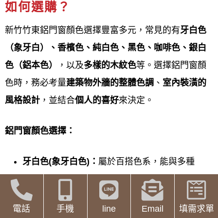
如何選購？
淋浴拉門、採光罩等。 常見的維修項目有更換紗網、
修理門窗滑輪、更換或修理門鎖、玻璃更換（含強
新竹竹東鋁門窗顏色選擇豐富多元，常見的有
牙白色
化、烤漆、反射玻璃等）以及老舊門窗的調整與翻
（象牙白）、香檳色、純白色、黑色、咖啡色、銀白
新。 服務商通常會提供到府丈量和線上估價，並可能
色（鋁本色）
，以及
多樣的木紋色
等。選擇鋁門窗顏
針對特殊需求（如寵物門）提供客製化服務。
色時，務必考量
建築物外牆的整體色調
、
室內裝潢的
風格設計
，並結合
個人的喜好
來決定。
新竹竹東鋁門窗維修服務項目
鋁門窗工程宅急便專營新竹竹東
鋁門窗維修項目包括
鋁門窗顏色選擇：
紗窗紗門修理維修（如換紗網、換輪子）、玻璃更換
牙白色(
象牙白色)
：
屬於百搭色系，能與多種
（強化、反射、冷氣孔玻璃）、五金配件更換（門
風格的建築和室內設計搭配。;
鎖、把手、絞鏈、門弓器、滑輪膠條更換），解決門
窗問題處理（如漏水隔音、推拉不順、膠條老化、窗
香檳色：
呈現較為高雅的質感，適合搭配較
電話
手機
line
Email
填需求單
框變形、軌道脫軌下垂、無法開關等）。 我們會提供