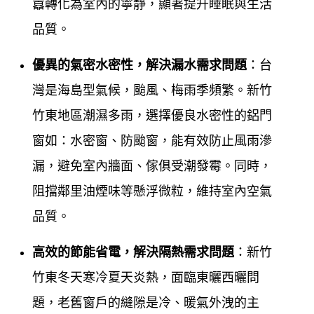
囂轉化為室內的寧靜，顯著提升睡眠與生活
信，來服務所有客戶，從每一個小細節都細心與客戶
品質。
討論溝通，從鋁門窗款式到施工完成後使用便利性、
優異的氣密水密性，解決漏水需求問題
：台
耐用度...等等多方面考量，給予最專業之門窗建議，
灣是海島型氣候，颱風、梅雨季頻繁。新竹
以降低客戶成本，達到最高品質。
竹東地區潮濕多雨，選擇優良水密性的鋁門
窗如：水密窗、防颱窗，能有效防止風雨滲
未來
鋁門窗工程宅急便
會持續力求完美，來滿足顧客
漏，避免室內牆面、傢俱受潮發霉。同時，
的需求，達到舒適、安全、豪華的生活空間，並將最
阻擋鄰里油煙味等懸浮微粒，維持室內空氣
新的門窗資訊提供給客戶參考，
鋁門窗工程宅急便
期
品質。
待為客戶創造最舒適的生活空間環境。
高效的節能省電，解決隔熱需求問題
：新竹
鋁門窗工程宅急便
TEL:0800-707-808提供台北新竹竹
竹東冬天寒冷夏天炎熱，面臨東曬西曬問
東鐵窗, 鐵門安裝施工。 鐵窗, 鐵門, 鋁門窗, 隔音窗,氣
題，老舊窗戶的縫隙是冷、暖氣外洩的主