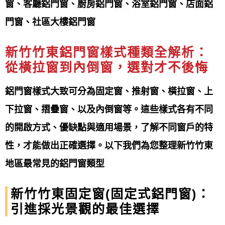
窗、客廳鋁門窗、廚房鋁門窗、浴室鋁門窗、店面鋁
門的工程：
不鏽鋼門、鋁門、鍛造門、白鐵
門窗、社區大樓鋁門窗
門、鐵捲門、鋼板門、鋼木門、琺瑯門、硫
化銅門、旋轉門、白鐵玻璃自動門、玻璃自
新竹竹東鋁門窗樣式種類全解析：
動門、…等。
從橫拉窗到
內倒窗
，選對才不後悔
窗的工程：
鐵窗、白鐵窗、鋁窗、鍛造鐵
鋁門窗樣式大致可分為固定窗、推射窗、橫拉窗、上
窗、景觀推側窗、氣密窗、隔音氣密窗…
下拉窗、摺疊窗、以及內倒窗等。這些樣式各有不同
等。
的開啟方式、優缺點與適用場景，了解不同窗戶的特
性，才能做出正確選擇。以下我們為您整理新竹竹東
鐵皮屋施工：
鐵皮屋工程、頂樓加蓋、鋼構
地區最常見的鋁門窗類型
鐵皮屋工程、鐵厝、鐵棟、鐵屋、鐵皮屋換
屋頂、 鐵皮屋生鏽處理、鐵皮屋防鏽、鐵皮
新竹竹東固定窗(固定式鋁門窗)：
屋隔熱、工廠搭建鐵皮屋…等。
引進採光景觀的最佳選擇