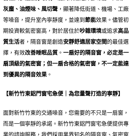
灰塵、油煙味、風切聲
，顯著降低
街道、機場、工廠
鋁門窗工程宅急便提供
新竹竹東鋁門窗、氣密窗、隔
等噪音，提升室內寧靜度，並達到
節能
效果。儘管初
音窗、 H型鋁鋼構採光罩、遮雨棚、藝術玄關門、氣
期投資較氣密窗高，對於居住於
吵雜環境
或追求
高品
密加壓門、硫化銅門、浴廁門、不銹鋼門、不銹鋼防
質生活
者，隔音窗是創造
安靜舒適居家空間
的最佳選
盜門窗、玻璃屋、鋁格柵、板牆、格子窗、兒童安全
擇，有效
改善睡眠品質
。
一扇好的隔音窗，必定是一
窗、防盜門窗、凸窗、雨遮、防盜窗、陽台窗、景觀
扇頂級的氣密窗；但一扇合格的氣密窗，不一定能達
窗、推射窗、店面門、玄關門、隔音門、浴室門、、
到優異的隔音效果
。
淋浴拉門、遮雨棚、鍛造門窗、鐵皮屋、隔音器密鋁
【
新竹竹東
鋁門窗宅急便｜為您量聲打造的寧靜】
門窗、三合一門組、隱形折疊式紗窗、鍛造窗、玻璃
自動門、遙控電動捲門、輕鋼架天花板、鐵皮屋換板
面對新竹竹東的交通噪音，您需要的不只是一扇窗，
翻修、玻璃乾濕分離隔間(門)淋浴拉門、帷幕牆、，門
而是一個寧靜的承諾。新竹竹東鋁門窗宅急便提供專
窗及鋼鋁相關工程皆有服務。
業的諮詢服務，我們採用業界知名的隔音窗、氣密窗