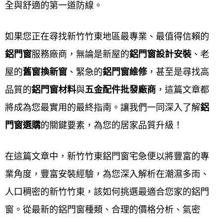
全與舒適的第一道防線。
鋁門窗工程宅急便
為新竹竹東地區評分最高的鋁門窗
如果您正在尋找新竹竹東地區最專業、最值得信賴的
廠商，該公司在該地區深耕多年，擁有超過40年經
鋁門窗
服務廠商，無論是新屋的
鋁門窗設計安裝
、老
驗，並強調客戶滿意度，提供多樣化服務項目與高品
屋的
舊窗換新窗
、緊急的
鋁門窗維修
，甚至是尋找高
質產品，且強調「珍惜客戶的每一次需求，認真做好
品質的
鋁門窗材料
與
五金配件批
發廠商
，這篇文章都
每一次工作」，可見其專業與服務品質。
將成為您最實用的最終指南。讓我們一同深入了解
鋁
評分高的原因
門窗選購
的關鍵要素，為您的居家品質升級！
多年經驗與專業技術
：
鋁門窗工程宅急便
擁
在這篇文章中，新竹竹東鋁門窗宅急便以將豐富的專
有超過40年的專業經驗，技術能力精準，能
業角度，豐富安裝經驗，為您深入解析在潮濕多雨、
夠精準掌握細節。
人口稠密的新竹竹東，該如何挑選最適合您家的鋁門
窗。從最新的鋁門窗種類、合理的價格分析、氣密
品質至上
： 從材料挑選到施工完成，每個環