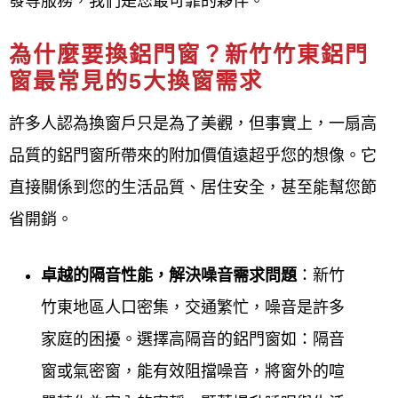
發等服務，我們是您最可靠的夥伴。
服務，有良好的口碑，才是長久經營之道，客戶滿意
為什麼要換鋁門窗？新竹竹東鋁門
的肯定，才能長長久久穩定經營。如有任何門窗居家
窗最常見的5大換窗需求
問題歡迎來電 ~免費到現場估價。
許多人認為換窗戶只是為了美觀，但事實上，一扇高
鋁門窗工程宅急便
堅持的理念『品質第一，顧客至
品質的鋁門窗所帶來的附加價值遠超乎您的想像。它
上，永續經營』以專業，誠信，創新，來協助改善家
直接關係到您的生活品質、居住安全，甚至能幫您節
的環境，提升生活品質。於創立以來深耕40年，有極
省開銷。
高之評價，更受到客戶的肯定，為您建立心中的夢想
卓越的隔音性能，解決噪音需求問題
：新竹
家！40年的堅持 │
鋁門窗工程宅急便
│ 打造優質窗的
竹東地區人口密集，交通繁忙，噪音是許多
夢想家
家庭的困擾。選擇高隔音的鋁門窗如：隔音
鋁門窗工程宅急便
擁有多年鋁門窗施工之實務經驗，
窗或氣密窗，能有效阻擋噪音，將窗外的喧
從規劃丈量、設計到施工，秉持著用心、高品質、誠