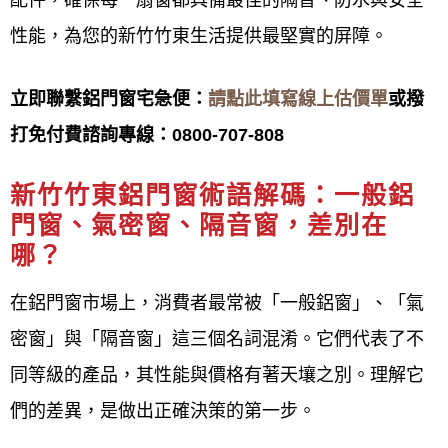
鋁門窗工程宅急便
從設計到施工及維護全程服務，價
性能，為您的新竹竹東生活提供最堅實的屏障。
格合理，多年來深受客戶好評，有口皆碑。鋁門窗擁
立即聯繫鋁門窗宅急便：
請點此填寫線上估價單
或撥
有多年施工經驗，兼具安全、功能與美觀，致力實現
打免付費諮詢專線：
0800-707-808
的目標。
新竹竹東鋁門窗
術語解碼：一般鋁
Service purpose
門窗、氣密窗、隔音窗，差別在
鋁門窗工程宅急便的
鋁門窗服務宗旨是以「
顧客至
哪？
上」，提供高品質產品，確保安全與美觀，並提供完
在鋁門窗市場上，消費者最常被「一般鋁窗」、「氣
善的售後服務，以實現永續經營和提升居住品質
。 具
密窗」與「隔音窗」這三個名詞混淆。它們代表了不
體的宗旨會因公司而異，但核心原則是結合專業知
同等級的產品，其性能與價格有著天壤之別。理解它
識，了解客戶需求，並提供精確的規劃與合理的價
們的差異，是做出正確決策的第一步。
格，最終達到客戶滿意。