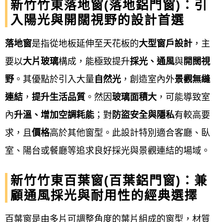
新竹竹東落地窗(落地鋁門窗)：引
現場安裝施工
：
入陽光與開闊視野的設計首選
拆除舊窗
：: 若有舊窗，需先進行拆
落地窗
是指從地板延伸至天花板的
大型窗戶設計
，主
除。
要以
大片玻璃
構成，能極致提升
採光、通風
與
開闊視
野
。其優點於引入大量
自然光
，創造室內外
景觀無縫
新框安裝
：: 將新窗框依序固定於牆
連結
，
提升生活品質
。然因
玻璃面積大
，可能導致室
面，並確保水平與垂直，例如使用
內
升溫、增加空調耗能
；對
防盜安全與隱私
有較高要
膨脹螺栓或固定片。
求，且
價格
高於其他窗型。此設計特別適合客廳、臥
填縫與密封
：: 使用發泡膠填滿窗框
室、陽台或餐廳等追求良好採光與景觀連結的場域。
與牆面間的縫隙，待固化後再進行
新竹竹東百葉窗(百葉鋁門窗)：兼
切割，並在接縫處施打矽利康，確
顧通風採光與耐用性的經典選擇
保防水性與氣密性。
百葉窗是由多片可調整角度的葉片組成的窗型，材質