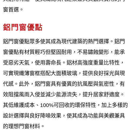
窗首選。
鋁門窗工程宅急便(新竹竹東鐵門新竹竹東鐵窗、鋁門
窗) )工廠直營，主要服務新竹竹東客戶專業於各式門
鋁門窗優點
窗產品與鋁門窗服務，在新竹竹東地區專營各式門窗
鋁門窗優點眾多使其成為現代建築的熱門選擇。鋁門
工程40年，來除了長期配合設計師，擁有豐富的新安
窗優點有材質輕巧但堅固耐用，不易鏽蝕變形，能承
裝、設計、規劃鋁門窗實務經驗外，更將門窗服務，
受惡劣天氣，使用壽命長。鋁材高強度重量比特性，
深入一般社區家庭，在新竹竹東廣受各區客戶肯定。
可實現纖薄窗框搭配大面積玻璃，提供良好採光與現
代感。此外，鋁門窗具有優異的抗風壓與氣密性，有
鋁門窗工程宅急便
對於鋁門窗產品製定的品質要求嚴
效阻擋風雨入侵並減少能源流失，提升居家舒適度。
格，對於鋁門窗施工前的溝通及施工受的售後服務，
其低維護成本、100%可回收的環保特性，加上多樣的
堅持做到101%，超越完美，也因為工廠自營，所以能
設計選擇與良好降噪效果，使其成為功能與美觀兼具
將最合理平實的價格提供給所有客戶，我們希望為客
的理想門窗材料。
戶創造最舒適的居家及辦公空間，您的鋁門窗問題交