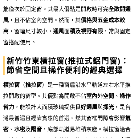
固服務。
此流程確保從客戶需求到完工驗收，每個環
能僅次於固定窗。其最大優點是開啟時可
完全敞開通
節都有專人負責與跟進，以提供客製化且符合需求的
風
，且不佔室內空間。然而，其
價格與五金成本較
產品與服務。
高
，窗幅尺寸較小，
通風面積及視野有限
，常與固定
窗搭配使用。
新竹竹東鋁門窗服務流程細項
新竹竹東橫拉窗(推拉式鋁門窗)：
線上諮詢與初步評估
：
節省空間且操作便利的經典選擇
透過電話、LINE 或線上表單與廠商聯繫，說
橫拉窗
（
推拉窗
）是一種窗扇沿水平軌
道左右水平推
明需求、期望風格和預算，進行初步了解。
拉開啟的窗型。其優點
為開啟不佔
室內外空間
、
操作
省力
，能設計大面積玻璃提供
良好通風
與
採光
，是台
現場丈量與勘查
：
灣最普遍且經濟實惠的首選。然其窗框間隙會影響
氣
密
、
水密
及
隔音
，底部軌道易堆積灰塵。橫拉窗適合
由專業人員到現場進行精確丈量，確認開口