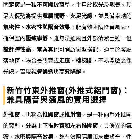
欄杆樓梯：
藝術欄杆、鍛鐵欄杆、鐵樓梯、
固定窗
是一種
不可開啟
窗型，主用於
採光
及
觀景
。其
金屬樓梯、樓梯扶手…等。
最大優勢為提供
寬廣視野
、
充足光線
，並具備卓越的
氣密性、水密性與隔音效果
，能有效阻隔噪音風雨，
採光雨遮：
採光罩、遮雨棚、雨庇、採光車
確保室內
極致寧靜
。雖無法通風且外部清潔困難，但
棚…等。
設計彈性高
，常與其他可開啟窗型搭配，適用於客廳
其它工程：
H型鋼鐵架、 C型鋼鐵架、鋼構工
落地窗、陽台景觀窗或
走道、樓梯間，
不易開啟之採
程、金屬工程、鋁製警衛鋼亭、守衛亭、警
光處，實現
視覺通透
與
高效隔絕
。
衛崗亭等。
新竹竹東外推窗(外推式鋁門窗)：
新竹竹東鋁門窗服務流程
兼具隔音與通風的實用選擇
鋁門窗工程宅急便提供新竹竹東
鋁門窗服務流程通常
外推窗
，也稱為
推開窗
或
推射窗
，是一種向戶外推開
包含：來電
諮詢、到府丈量、設計規劃、報價簽約、
的窗型，
分為上下推射窗和左右推開窗
，具優異的
氣
備料製作、現場安裝、驗收清潔，以及最後的售後保
密、水密與隔音效果
，能有效阻隔風雨灰塵噪音，性