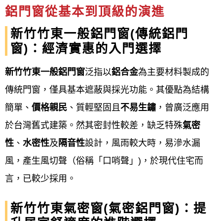
鋁門窗從基本到頂級的演進
品質：
新竹竹東一般鋁門窗(傳統鋁門
鋁門窗工程宅急便提供
免費估價，價錢實惠堅持用料
窗)：經濟實惠的入門選擇
的品質施作上的用心
新竹竹東一般鋁門窗
泛指以
鋁合金
為主要材料製成的
安全：
傳統門窗，僅具基本遮蔽與採光功能。其優點為結構
鋁門窗工程宅急便提供
秉持安全第一的原則除了品質
簡單、
價格親民
、質輕堅固且
不易生鏽
，曾廣泛應用
還帶給您最安全的產品
於台灣舊式建築。然其密封性較差，缺乏特殊
氣密
性
、
水密性
及
隔音性
設計，風雨較大時，易滲水漏
服務：
風，產生風切聲（俗稱「口哨聲」)，於現代住宅而
鋁門窗工程宅急便提供
品質第一，顧客至上用心傾聽
言，已較少採用。
您的需求設計出符合您個人的客製化服務
新竹竹東氣密窗(氣密鋁門窗)：提