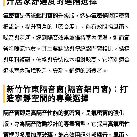
保固：
升居家舒適度的進階選擇
鋁門窗工程宅急便提供
非人為、天災損壞三年防水保
氣密窗
是傳統
鋁門窗的
升級版，透過
氣密條
與精密窗
固帶給您最完善的產品售後
框設計，提升窗戶的「密合度」，能有效阻擋風雨、
噪音與灰塵，達到
隔音
效果並維持室內恆溫，進而節
專營產品項目
Our products
省冷暖氣電費。其主要缺點與傳統鋁門窗相比，結構
鋁門窗工程宅急便提供新竹竹東
鋁門窗產品項目非常
與用料複雜，價格與安裝成本相對較高。它特別適合
多元，主要可分為
鋁窗（如氣密窗、隔音窗、景觀
追求室內環境乾淨、安靜、舒適的消費者。
窗、格子窗、推射窗等）、鋁門（如玄關門、三合一
新竹竹東隔音窗(隔音鋁門窗)：打
通風門、淋浴拉門）、以及戶外產品（如採光罩
、玻
造寧靜空間的專業選擇
璃屋
、雨遮、花架）等
。 其他還有強調美觀的造型
隔音窗即是高隔音性能的氣密窗，
是
氣密窗的強化
窗，以及特殊功能的凸窗、百葉窗等產品。 選擇時可
版，
專為
隔音
防颱
設計的
專業窗型
，它採用
高氣密性
依據氣密性、隔音性、安全性、開啟方式、以及美觀
窗框
與
多層加厚玻璃
，能高效阻絕外部
噪音、風雨、
設計等需求來挑選適合的產品。