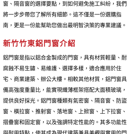
窗、隔音窗的選擇要點，到如何避免施工糾紛，我們
節都層層把關，確保產品品質達到最高標
將一步步帶您了解所有細節。這不僅是一份選購指
準。
南，更是一份能幫助您做出最明智決策的專業建議。
客戶滿意導向
： 秉持「追求客戶滿意是我們
新竹竹東鋁門窗介紹
最大的責任」的理念，並強調「珍惜客戶的
每一次需求，認真做好每一次工作」，贏得
鋁門窗是指以鋁合金製成的門窗，具有材質輕量、耐
客戶信任。
腐蝕
不易生鏽、易維護、選擇多樣，適合應用於住
宅、商業建築、辦公大樓。相較其他材質，鋁門窗具
完善的服務
： 提供免費諮詢與評估、快速完
備高強度重量比，能實現纖薄框架搭配大面積玻璃，
工、準時交付，以及完善的售後服務，讓客
提供良好採光。鋁門窗種類有氣密窗、隔音窗、防盜
戶省時、省心、更安心。
窗、橫拉窗、推射窗、落地窗、上掀窗、上下拉窗、
摺疊窗和固定窗，以及強調特定性能的。其多功能性
鋁門窗工程宅急便
公司簡介 About
Us
與耐用特點，使其成為現代建築兼具美觀與實用的門