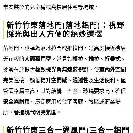
到府安裝
常安裝於的兒童房或高樓層住宅等場域。
售後保固
新竹竹東落地門(落地鋁門)：視野
採光與出入方便的絕妙選擇
新竹竹東鋁門窗安裝流程
落地門，也稱為落地拉門或推拉門，是高度接近樓層
鋁門窗工程宅急便提供新竹竹東
鋁門窗安裝流程通常
天花板的
大面積門型
。常見如
橫拉、推拉、折疊式
。
包含舊窗拆除、新門窗框固定、門窗框與牆體間的密
優勢在於提供
極致採光
與
無遮蔽視野
，使
室內外空間
封填縫、以及隱蔽工程驗收後進行最終的確認。 安裝
完美連接，顯著提升
空間感、通透性
及生活便利。儘
方法可分為乾式或濕式，應根據住家實際情況和預算
管價格屬中高，其對結構、五金、玻璃要求高，確保
來選擇最適合的工法，並確保門窗框有足夠的固定
安全與耐用
。廣泛應用於住宅客廳、餐區或商業場
片，間距適當，以防止因重力導致下垂，影響窗扇的
所，營造
現代明亮氛圍
。
密合度與效果。
新竹竹東三合一通風門(三合一鋁門