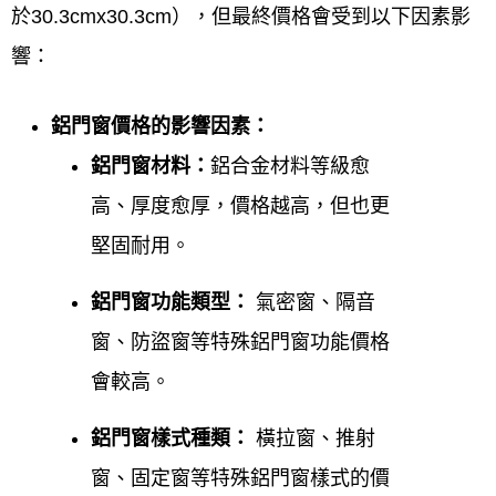
於30.3cmx30.3cm），但最終價格會受到以下因素影
裝、門窗換新及維修
一站式解決方案，確保提供符合
響：
現場環境與法規的最佳鋁門窗產品與服務。
鋁門窗價格的影響因素：
新竹竹東鋁門窗線上估價服務介
鋁門窗材料：
鋁合金材料等級愈
紹：
高、厚度愈厚，價格越高，但也更
鋁門窗工程宅急便提供新竹竹東
鋁門窗線上估價服務
堅固耐用。
通常透過
電話、
LINE
或線上表單
，要求您提供
門窗尺
鋁門窗功能類型：
氣密窗、隔音
寸、照片、樣式
等需求，以便廠商
初步評估
，並提供
窗、防盜窗等特殊鋁門窗功能價格
一個
價格區間或初步報價
。若報價符合需求，將安排
會較高。
專員
到府精確丈量
、確認細節，最終提供
精確報價與
建議
，是門窗更換的第一步。此服務提供
快速了解預
鋁門窗樣式種類：
橫拉窗、推射
算
、
不便到場時也能取得資訊
的便利管道。
窗、固定窗等特殊鋁門窗樣式的價