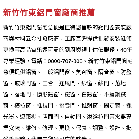
給
鋁門窗工程宅急
便讓您最放心
新竹竹東鋁門窗廠商推薦
鋁門窗工程宅急便
專業於各式門窗，鋁門窗服務，多
新竹竹東鋁門窗宅急便是值得您信賴的鋁門窗安裝廠
年來除了長期配合設計師，擁有豐富的新裝、設計、
商與材料五金批發廠商，工廠直營提供批發安裝維修
規劃鋁門窗實務經驗外，更將門窗服務，深入一般社
更換等高品質迅速可靠的到府與線上估價服務，40年
區家庭，對於門窗製定的品質要求嚴格，對於施工前
專業經驗，電話：0800-707-808。新竹竹東鋁門窗宅
的溝通及施工受的售後服務，工廠自營，所以能將最
急便提供鋁窗、一般鋁門窗、氣密窗、隔音窗、防盜
合理平實的價格提供給所有客戶，我們希望為客戶創
窗、玻璃門窗、三合一通風門、紗窗、紗門、落地
造最舒適的居家辦公空間，您的門窗問題交給
鋁門窗
窗、落地門、隱形鐵窗、鐵窗、白鐵窗、不鏽鋼鐵
工程宅急便
讓您最放心。為了能夠提供更好的門窗品
窗、橫拉窗、推拉門、摺疊門、推射窗、固定窗、採
質，更專業快速的施工，
鋁門窗工程宅急便
不斷的求
光罩、遮雨棚、店面門、自動門、淋浴拉門等需要專
取新知，並加強勘驗每一次施工品質，達到舒適安全
業安裝、維修、修理、更換、保養、調整、設計、批
品質的嚴謹要求，最好的鋁門窗施工品質及優好售後