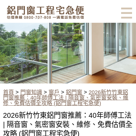
有鋁門窗的結露、隔熱、隔音問
題？找我們就對了！估價專線
0800-707-808
2026新竹竹東鋁門窗推薦：40
年師傅工法 | 隔音窗、氣密窗安
裝、維修、免費估價全攻略 (鋁
門窗工程宅急便)
首頁
>
門窗知識
>
窗戶
>
鋁門窗
>
2026新竹竹東鋁
門窗推薦：40年師傅工法 | 隔音窗、氣密窗安裝、維
修、免費估價全攻略 (鋁門窗工程宅急便)
2026新竹竹東鋁門窗推薦：40年師傅工法
| 隔音窗、氣密窗安裝、維修、免費估價全
攻略 (鋁門窗工程宅急便)