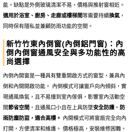
能。缺點是外側玻璃清潔不易，價格與推射窗相近。
施工方式
： 若需拆除舊窗，通常會進行灌
適用於浴室、廚房、走廊或樓梯間
等需要持續
換氣
，
漿、補土和油漆等後續處理，影響工時與預
同時保有隱私並兼顧防雨功能的空間。
算。
新竹竹東內倒窗(內倒鋁門窗)：內
來電詢問 → 現場丈量估價 → 簽訂合約 → 工廠內訂製
倒內倒窗通風安全與多功能性的高
→ 到府安裝 →售後保固
尚選擇
內倒內開窗是一種具有雙重開啟方式的窗型，兼具內
來電詢問
倒和內開開啟功能。 內倒模式可讓窗戶向內傾斜，實
現場丈量估價
現通風換氣，且不易撞到室內傢俱，影響室內活動空
間
節省空間
，且通風口小且在上具防墜
安全防護
。
防
簽訂合約
雨防塵防盜，適合高樓。
內開模式可將窗扇完全向內
工廠內訂製
打開，方便清潔和維護。 價格極高，安裝維修困難，