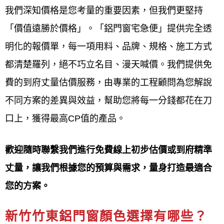
專業師傅到府
進行
精確丈量
及現場
我們深知價格是您考量的重要因素，但我們更堅持
環境評估。
「價值遠勝於價格」。「鋁門窗宅急便」提供完全透
明化的報價單，每一項用料、品牌、規格、施工方式
確認
完整報價方案
與簽約
都清楚羅列，絕不巧立名目、漫天喊價。我們提供免
師傅丈量完畢後，廠商將提供包含
費的到府丈量估價服務，由專業的工程顧問為您解說
精確尺寸
、
最終價格
和
施工建議
的
不同方案的差異與效益，幫助您將每一分錢都花在刀
完整報價方案
，確認無誤後即可簽
口上，獲得最高CP值的產品。
約排程。
歡迎隨時聯繫我們進行免費線上初步估價或到府精準
新竹竹東鋁門窗維修服務介紹
丈量，讓我們根據您的預算與需求，量身打造最適合
鋁門窗工程宅急便提供專業的新竹竹東
鋁門窗維修服
您的方案。
務包含各種門窗的安裝、維修、更換與保養，服務內
新竹竹東鋁門窗顏色選擇有哪些？
容廣泛，如紗窗、玻璃、氣密窗、隔音窗、防盜窗、