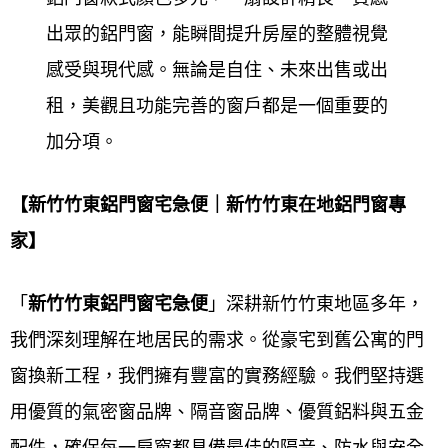
目標。
出眾的鋁門窗，能瞬間提升房屋的整體視覺
感受與現代感。無論是自住、未來出售或出
品質：
租，美觀且功能完善的窗戶都是一個重要的
鋁門窗工程宅急便
與多家知名窗戶廠商合作，以確保
加分項。
我們提供的用料之品質。並在施工完成後安排時間進
行驗收，讓客戶安心又放心！
【新竹竹東鋁門窗宅急便｜新竹竹東在地鋁門窗專
家】
專業：
鋁門窗工程宅急便
配合各客戶之需求及預算，提供完
「
新竹竹東鋁門
窗宅急便
」深耕新竹竹東地區多年，
善高品質的產品。對於客戶我們免費估價，並依照需
我們深刻理解在地居民的需求。從豪宅到舊公寓的門
求現場規劃及建議。
窗換新工程，我們擁有豐富的實務經驗。我們堅持選
用優質的氣密窗品牌、隔音窗品牌、優質鋁料與五金
承諾：
配件，確保每一扇窗都具備最佳的隔音、防水與安全