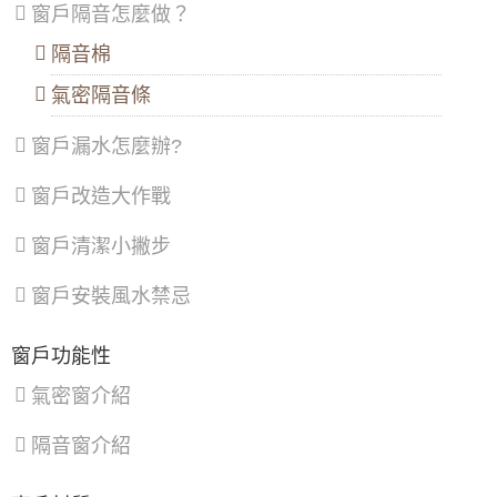
區
、
區
、
區
區
、
迎詢問價格
窗戶隔音怎麼做？
士
三
龍
林
重
潭
隔音棉
【大溪鋁門窗維修】舊窗框變形開窗戶不順，
區
、
區
、
區
、
安裝隔音氣密窗，採鋁窗包框乾式施工法
大門款式｜鑄鋁門｜子母門｜SCH-
北
蘆
龜
氣密隔音條
545
投
洲
山
【基隆鋁門窗推薦】落地門窗採用隔音落地
區
、
區
、
區
、
門，有效阻絕高樓風切聲
窗戶漏水怎麼辦?
內
土
大
湖
城
園
【平鎮鋁門窗】裝氣密窗防噪隔音改善高樓窗
大門款式｜鑄鋁門｜子母門｜SCH-
區
、
區
、
區
、
窗戶改造大作戰
戶風切聲，隔音窗搭配三段式加壓把手，開關
543
南
樹
觀
更省力。
港
林
音
窗戶清潔小撇步
區
、
區
、
區
、
【中和鋁門窗推薦】改裝氣密窗與三合一通風
文
三
新
門，氣密提升隔音效果且防止滲水
山
峽
屋
大門款式｜鑄鋁門｜子母門｜SCH-
窗戶安裝風水禁忌
區
區
、
區
、
542
【淡水氣密窗】美髮業店面門安裝落地玻璃門
鶯
復
（免費丈量與價格諮詢）
歌
興
窗戶功能性
區
、
區
【蘆竹隔音窗歡迎詢價】安裝隔音窗隔絕雨水
新
氣密窗介紹
大門款式｜鑄鋁門｜子母門｜SCH-
打在遮雨棚的噪音
店
539
區
、
隔音窗介紹
淡
【新竹鋁門窗推薦】隔音推射窗提升隔音，降
水
低馬路邊噪音傷害。隱形式摺紗窗預防小貓於
區
、
開窗時跳出。歡迎來電詢價。