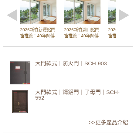
氣密窗防噪音，鋁合金鐵窗加強居家安全
樹林氣密窗施工：分離式冷氣壓縮機噪音如何
解決？安裝氣密窗提升隔音，有效阻隔冷氣低
頻噪音
2026新竹新豐鋁門
2026新竹湖口鋁門
2026新竹芎
窗推薦：40年師傅
窗推薦：40年師傅
窗推薦：40年
淋浴拉門施工：浴室乾濕分離淋浴拉門安裝，
工法 | 隔音窗、氣
工法 | 隔音窗、氣
工法 | 隔音窗
防止地板溼滑導致滑倒。
密窗安裝、維修、
密窗安裝、維修、
密窗安裝、維
免費估價全攻略
免費估價全攻略
免費估價全攻
隔音大門推薦｜公寓玄關門改裝隔音玄關門，
(鋁門窗工程宅急
(鋁門窗工程宅急
(鋁門窗工程宅
氣密效果好加強隔音效果，在家工作不再被噪
大門款式｜防火門｜SCH-903
音打擾
便)
便)
便)
[2026最新]新竹新
[2026最新]新竹湖
[2026最新]新竹芎
豐三合一通風門推
口三合一通風門推
林三合一通風門推
【鋁門窗維修】落地窗脫軌更換雲霞玻璃隔音
薦：價格行情、優
薦：價格行情、優
薦：價格行情、優
氣密落地窗。歡迎詢問價格
缺點、維修保養，
缺點、維修保養，
缺點、維修保養，
大門款式｜鑄鋁門｜子母門｜SCH-
新竹新豐專業丈量
新竹湖口專業丈量
新竹芎林專業丈量
【土城鋁門窗推薦】推射窗使用氣密窗搭配隱
552
估價
估價
估價
形式紗窗，防颱解決窗戶漏風漏水問題，歡迎
來電詢問價格
2026新竹竹東鋁門
2026新竹竹北鋁門
2026新竹鋁門窗推
窗推薦：40年師傅
窗推薦：40年師傅
薦：40年師傅工法
更換銹鐵窗，改用有安全逃生門的鋁合金鐵窗
大門款式｜鑄鋁門｜子母門｜SCH-
工法 | 隔音窗、氣
工法 | 隔音窗、氣
| 隔音窗、氣密窗安
>>更多產品介紹
作為防盜窗，增加住宅安全性
551
密窗安裝、維修、
密窗安裝、維修、
裝、維修、免費估
免費估價全攻略
免費估價全攻略
價全攻略 (鋁門窗
【汐止鋁門窗推薦】安裝氣密窗搭配安全玻璃