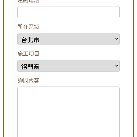
連絡電話
廚房門沒紗窗,通風怎麼辦?簡單!帶您了解三合
一通風門,連師傅都驚呆了!防盜.通風.防蚊3大功
能合一
所在區域
【五股鋁門窗】窗戶漏風怎麼辦？推薦使用氣
密性更好的氣密窗，防止窗戶漏風。歡迎詢問
價格。
安裝不鏽鋼防盜外玄關門，氣密落地門，三合
施工項目
一通風門，防噪音更通風防小偷
陽台鐵窗採光罩施工：舊鐵窗改用鋁合金活動
鐵窗，拆除陽台鐵欄杆改裝橫拉式儲藏櫃增加
陽台使用空間
詢問內容
陽台窗戶安裝推射式氣密窗，高樓層施工安全
考量另外申請吊車處理。專業施工窗戶平穩不
歪斜，確實達到防水效果。
【台北南港鋁門窗】臥室大面玻璃窗無隱私空
間，御品屋隔音窗搭配白色膠合玻璃，保有透
光度兼隱私