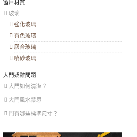
大門款式｜鑄鋁門｜子母門｜SCH-
窗戶材質
八
538
里
【板橋氣密隔音窗推薦】改裝氣密窗玻璃使用
玻璃
區
、
8mm採光玻璃，增加窗戶隔音效果，歡迎詢問
汐
價格
強化玻璃
止
區
、
大門款式｜鑄鋁門｜子母門｜SCH-
陽台門開了通風卻又怕小偷溜進來，三合一通
有色玻璃
深
537
風門，通風、防蚊、防盜，一次搞定！
坑
區
膠合玻璃
【三峽鋁門窗推薦】窗戶隔音效果差？改裝氣
密窗提升窗戶隔音能力。歡迎來電詢問價格
噴砂玻璃
大門款式｜鑄鋁門｜子母門｜SCH-
536
【陽台雨遮設計】遮雨棚鋁合金鐵窗雙管齊
下，增加可用空間解決陽台潑雨積水問題
大門疑難問題
【鐵路旁隔音】鐵軌旁火車噪音大，陽台加裝
大門如何清潔？
氣密窗，有效隔絕火車噪音與風沙
大門款式｜鑄鋁門｜子母門｜SCH-
535
大門風水禁忌
【隔音窗安裝推薦】雙層窗結構，讓窗戶隔音
效果加倍，隔絕冷氣馬達聲，小嬰兒不哭了！
門有哪些標準尺寸？
【三重鋁門窗】陽台防墜落，加裝鋁合金鐵窗
大門款式｜鑄鋁門｜單玄關門｜內玄關
提升安全性，歡迎來電詢問鐵窗價格
門｜SCH-541
【泰山鐵窗】推射式氣密隔音窗搭配隱藏式摺