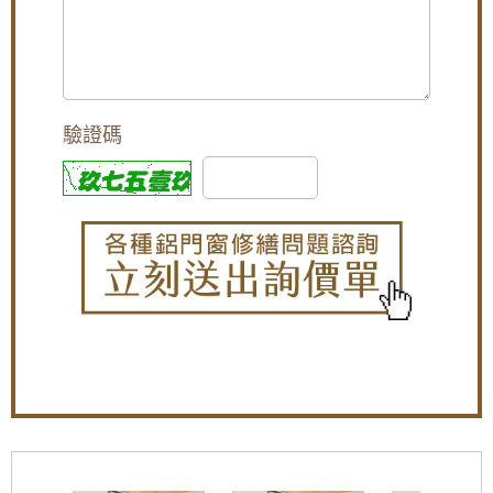
[永和鋁門窗推薦]永和氣密窗，施工低樓層使用
隔音窗，降低室外人聲與冷氣噪音的影響小孩
讀書，冬天有效隔絕冷風
【廚房門維修】改造廚房陽台門，更換不鏽鋼
三合一通風門，增加空氣對流減少悶熱，歡迎
來電詢價。
驗證碼
【修理紗門】更換隱藏式摺疊紗窗，老舊紗窗
門脫軌難拉，摺疊紗門伸縮自如,防蚊不佔空間
效果好
【楊梅鋁門窗推薦】小偷別來！加裝不鏽鋼防
盜、防撬的雙玄關鐵門，房屋安全性大大提
升！歡迎詢問價格。
【樹林鋁門窗】陽台窗戶安裝氣密窗高氣密水
密阻擋雨水噪音，改善大樓夾縫回音。歡迎來
電詢問價格。
【蘆洲鋁門窗訂做推薦】裝潢淘汰老舊窗戶，
窗戶改裝隔音氣密窗與採光罩，遮擋雨水阻絕
陽光直射
【桃園鋁門窗裝修推薦】新房子窗戶採用隔音