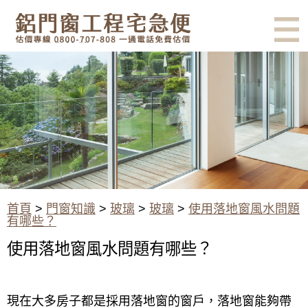
有鋁門窗的結露、隔熱、隔音問
題？找我們就對了！估價專線
0800-707-808
使用落地窗風水問題有哪些？
首頁
>
門窗知識
>
玻璃
>
玻璃
>
使用落地窗風水問題
有哪些？
使用落地窗風水問題有哪些？
現在大多房子都是採用落地窗的窗戶，落地窗能夠帶