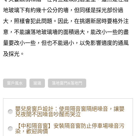
地玻璃下有約幾十公分的墻，但同樣是採光部份過
大，照樣會犯此問題。因此，在挑選新居時要格外注
意，不能讓落地玻璃墻的面積過大，能改小一些的盡
量要改小一些，但也不能過小，以免影響適度的通風
及採光。
窗戶風水
玻璃
落地窗門&落地門
/other/nmjvj28
落地窗玻璃-1(4)
嬰兒房窗戶設計：使用隔音窗隔絕噪音，讓嬰
兒夜間不因噪音吵醒而哭泣
【中和隔音窗】安裝隔音窗防止停車場噪音污
染，歡迎詢價