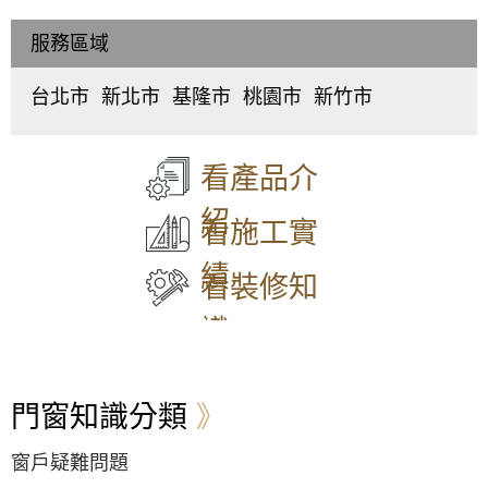
(鋁門窗工程宅急
(鋁門窗工程宅急
工程宅急便)
與階梯式窗框排水設計，減少高樓窗戶風切聲
便)
便)
服務區域
大門款式｜鑄鋁門｜子母門｜SCH-
一樓隱私低庭院嬉鬧聲吵雜，拆除舊窗戶更換
550
氣密窗搭配雲霞玻璃，免窗簾防窺視提升隱私
台北市
新北市
基隆市
桃園市
新竹市
中
板
仁
桃
東
【泰山鋁門窗】舊廠房更換窗戶，安裝新窗戶
正
橋
愛
園
區
、
使用隔音窗，氣密性好防噪防塵防漏水
區
、
區
、
區
、
區
、
北
大門款式｜鑄鋁門｜子母門｜SCH-
大
中
中
中
區
、
549
看產品介
【防盜鋁門窗裝修推薦】陽台加裝鋁合金鐵窗
同
和
正
壢
香
與雨遮延伸陽台空間，鐵窗含安全逃生窗設計
區
、
區
、
區
、
區
、
山
紹
兼顧防盜與安全
中
永
信
平
區
看施工實
山
和
義
鎮
大門款式｜鑄鋁門｜子母門｜SCH-
凸窗推薦｜陽台加裝凸窗搭配採光罩，凸窗使
區
、
區
、
區
、
區
、
績
548
用氣密隔音窗。歡迎詢問價格
松
新
中
八
看裝修知
山
莊
山
德
區
、
區
、
區
、
區
、
【中壢鋁門窗推薦】舊窗戶開關脫軌改裝御品
識
大
五
安
楊
屋隔音落地窗，使用噴砂玻璃防透視。
安
股
樂
梅
大門款式｜鑄鋁門｜子母門｜SCH-
區
、
區
、
區
、
區
、
547
【蘆洲鋁門窗推薦】安裝隔音氣密窗降低噪
萬
泰
七
蘆
音，讓嬰兒一夜好眠，使用半反射玻璃遮光兼
門窗知識分類
華
山
堵
竹
顧隱私。歡迎詢價。
區
、
區
、
區
、
區
、
信
林
暖
大
高樓窗戶風聲大，客製化窗戶高度寬度，搭配
窗戶疑難問題
大門款式｜鑄鋁門｜子母門｜SCH-
義
口
暖
溪
膠合安全玻璃與小拉窗設計防止孩童墜樓，歡
546