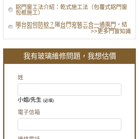
鋁門窗工法介紹：乾式施工法（包覆式鋁門窗
包框施工）
陽台如何防蚊？陽台門安裝三合一通風門，結
合紗門與防盜門，陽台通風兼顧居家防蚊
>>更多門窗知識
【陽台遮雨棚設計】避免陽台地板積水，安裝
雨遮解決陽台潑雨積水問題
我有玻璃維修問題，我想估價
【鐵路噪音怎麼辦】陽台加裝隔音氣密窗，隔
絕噪音與工廠排放異味
【鋁門窗安裝】陽台與窗戶安裝白鐵窗，防止
姓
兒童墜樓
【泰山隔音窗】浴室窗戶使用氣密窗，窗戶使
用搭雲霞玻璃，透光不透視
小姐/先生
(必填)
【泰山氣密窗】外推窗加紗窗有解！搭配隱形
電子信箱
紗窗，使用推射窗不用怕蚊蟲
【板橋鋁門窗推薦】陽台加裝氣密窗，阻隔冬
天冷風讓室內保持溫暖