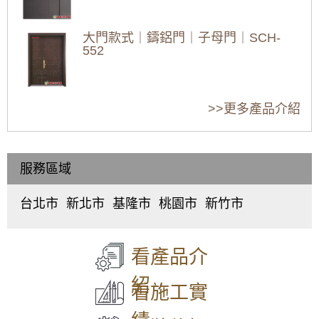
【鋁門窗維修】落地窗脫軌更換雲霞玻璃隔音
檢查淋浴拉門門縫：
確認門縫是否密合，無漏水現
薦：價格行情、優
薦：價格行情、優
薦：價格行情、優
氣密落地窗。歡迎詢問價格
象。
缺點、維修保養，
缺點、維修保養，
缺點、維修保養，
測試淋浴拉門滑軌：
確認滑軌順暢，無卡頓。
大門款式｜鑄鋁門｜子母門｜SCH-
新竹新豐專業丈量
新竹湖口專業丈量
新竹芎林專業丈量
【土城鋁門窗推薦】推射窗使用氣密窗搭配隱
定期淋浴拉門清潔：
定期清潔玻璃、滑軌和五金配
552
估價
估價
估價
形式紗窗，防颱解決窗戶漏風漏水問題，歡迎
件，保持清潔。
新竹市香山區淋浴拉門保養全攻略
來電詢問價格
2026新竹竹東鋁門
2026新竹竹北鋁門
2026新竹鋁門窗推
窗推薦：40年師傅
窗推薦：40年師傅
薦：40年師傅工法
更換銹鐵窗，改用有安全逃生門的鋁合金鐵窗
淋浴拉門保養是浴室中不可或缺的一部分，定期保養
大門款式｜鑄鋁門｜子母門｜SCH-
工法 | 隔音窗、氣
工法 | 隔音窗、氣
| 隔音窗、氣密窗安
>>更多產品介紹
作為防盜窗，增加住宅安全性
能延長其使用壽命，保持浴室清潔美觀。以下提供詳
551
密窗安裝、維修、
密窗安裝、維修、
裝、維修、免費估
細的保養步驟，讓您的淋浴門煥然一新。
免費估價全攻略
免費估價全攻略
價全攻略 (鋁門窗
【汐止鋁門窗推薦】安裝氣密窗搭配安全玻璃
日常清潔
(鋁門窗工程宅急
(鋁門窗工程宅急
工程宅急便)
與階梯式窗框排水設計，減少高樓窗戶風切聲
每周清潔：
使用溫和的中性清潔劑，搭配柔軟的布或
海綿，輕輕擦拭玻璃表面和框架。
便)
便)
服務區域
大門款式｜鑄鋁門｜子母門｜SCH-
避免積水：
淋浴後立即用乾布或刮水器擦乾門上的水
一樓隱私低庭院嬉鬧聲吵雜，拆除舊窗戶更換
550
漬，減少水垢形成。
氣密窗搭配雲霞玻璃，免窗簾防窺視提升隱私
清潔門軌：
定期使用軟毛刷或舊牙刷清潔門軌，並塗
台北市
新北市
基隆市
桃園市
新竹市
中
板
仁
桃
東
抹潤滑劑，保持門滑順。
【泰山鋁門窗】舊廠房更換窗戶，安裝新窗戶
正
橋
愛
園
區
、
特殊材質保養
使用隔音窗，氣密性好防噪防塵防漏水
區
、
區
、
區
、
區
、
北
玻璃門：
可使用玻璃清潔劑或白醋清潔，定期打蠟增
大門款式｜鑄鋁門｜子母門｜SCH-
大
中
中
中
區
、
加光澤。
549
看產品介
【防盜鋁門窗裝修推薦】陽台加裝鋁合金鐵窗
同
和
正
壢
香
鋁合金/
不鏽鋼框架：
避免使用酸性或研磨性清潔劑，
與雨遮延伸陽台空間，鐵窗含安全逃生窗設計
區
、
區
、
區
、
區
、
山
以免損傷表面。
紹
兼顧防盜與安全
中
永
信
平
區
看施工實
塑膠/
壓克力材質：
使用中性清潔劑即可，避免使用刺
山
和
義
鎮
激性清潔劑。
大門款式｜鑄鋁門｜子母門｜SCH-
凸窗推薦｜陽台加裝凸窗搭配採光罩，凸窗使
區
、
區
、
區
、
區
、
預防保養