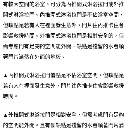
服務範圍-大台北地區
有較大空間的浴室。可分為內推開式淋浴拉門或外推
開式淋浴拉門。內推開式淋浴拉門是不佔浴室空間，
(偏遠地區、山區、基隆、桃園、新竹皆有服
但缺點是若有人在裡面發生意外，門片往內推卡住會
務請另洽詢)
影響救援時間。外推開式淋浴拉門是相對安全的，但
新竹市香山區公司行號保證專業師傅施工，
需考慮門有足夠的空間能外開，缺點是殘留的水會順
資歷超過四十年
著門片滴落在外面的地板。
貼心服務● 您也可以買材料回去自行DIY($省
▲內推開式淋浴拉門優點是不佔浴室空間，但缺點是
更多)，享受DIY的樂趣，不用擔心，不懂我
若有人在裡面發生意外，門片往內推卡住會影響救援
們會專業教學，買整組送裁剪小工具， 想詢
時間。
問材料DIY的客戶可以加Line詢問規格及安裝
教學
▲外推開式淋浴拉門是相對安全，但需考慮門有足夠
的空間能外開。且有個缺點是殘留的水會順著門片滴
電話洽詢 0800-707-808