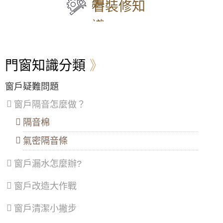
績
548
用氣密隔音窗。歡迎詢問價格
松
新
中
八
看裝修知
安裝止水條：
防止水流到門外，減少清潔頻率。
山
莊
山
德
選擇耐用材質：
強化玻璃、不鏽鋼等材質更耐用。
區
、
區
、
區
、
區
、
【中壢鋁門窗推薦】舊窗戶開關脫軌改裝御品
識
保持通風：
淋浴後保持浴室通風，減少濕氣。
大
五
安
楊
屋隔音落地窗，使用噴砂玻璃防透視。
注意事項
安
股
樂
梅
大門款式｜鑄鋁門｜子母門｜SCH-
避免使用粗糙材質：
清潔時避免使用鋼絲球或粗糙的
區
、
區
、
區
、
區
、
547
【蘆洲鋁門窗推薦】安裝隔音氣密窗降低噪
刷子，以免刮傷表面。
萬
泰
七
蘆
音，讓嬰兒一夜好眠，使用半反射玻璃遮光兼
避免使用漂白水：
漂白水會損害表面，應盡量避免。
門窗知識分類
華
山
堵
竹
顧隱私。歡迎詢價。
定期檢查：
定期檢查五金配件，如有鬆動或損壞，及
區
、
區
、
區
、
區
、
時更換。
信
林
暖
大
高樓窗戶風聲大，客製化窗戶高度寬度，搭配
窗戶疑難問題
大門款式｜鑄鋁門｜子母門｜SCH-
小提醒：
不同材質的淋浴門保養方式略有不同，請根
義
口
暖
溪
膠合安全玻璃與小拉窗設計防止孩童墜樓，歡
546
據您的淋浴門材質選擇合適的清潔劑和保養方法。
區
、
區
、
區
區
、
迎詢問價格
窗戶隔音怎麼做？
新竹市香山區
淋浴拉門維修，讓浴室煥
士
三
龍
然一新！
林
重
潭
隔音棉
【大溪鋁門窗維修】舊窗框變形開窗戶不順，
區
、
區
、
區
、
安裝隔音氣密窗，採鋁窗包框乾式施工法
大門款式｜鑄鋁門｜子母門｜SCH-
北
蘆
龜
淋浴拉門維修是指對淋浴門進行的維護和修理工作，
氣密隔音條
545
投
洲
山
包括包括滑軌滑輪更換、淋浴拉門卡住脫軌、防水膠
【基隆鋁門窗推薦】落地門窗採用隔音落地
區
、
區
、
區
、
條老化、玻璃破裂、更換門把手、調整門鉸鍊，解決
門，有效阻絕高樓風切聲
窗戶漏水怎麼辦?
內
土
大
淋浴拉門漏水、五金鬆脫等問題，造成居家環境的困
湖
城
園
擾。我們的專業團隊提供淋浴拉門維修服務，從軌道
【平鎮鋁門窗】裝氣密窗防噪隔音改善高樓窗
大門款式｜鑄鋁門｜子母門｜SCH-
區
、
區
、
區
、
清潔、潤滑，到零件滑輪更換、PS板玻璃修復，都能
窗戶改造大作戰
戶風切聲，隔音窗搭配三段式加壓把手，開關
543
南
樹
觀
為您量身打造最完善的解決方案。無論是老舊拉門的
更省力。
港
林
音
翻新，或是新裝拉門的調整，都能讓您的浴室煥然一
窗戶清潔小撇步
區
、
區
、
區
、
新，享受舒適的沐浴時光。立即諮詢，找回浴室的完
【中和鋁門窗推薦】改裝氣密窗與三合一通風
文
三
新
美狀態！