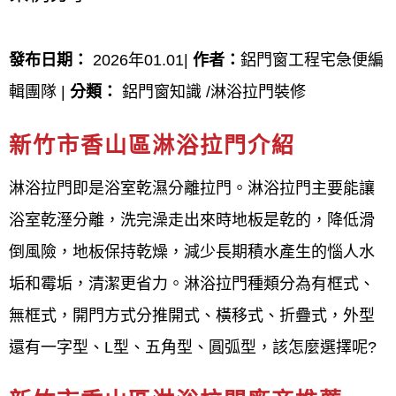
浴室拉門膠條哪裡買,新竹市乾濕分離,淋浴拉門ps板膠
發布日期：
2026年01.01|
作者：
鋁門窗工程宅急便編
條,浴室拉門膠條更換費用,淋浴拉門膠條,淋浴門止水
輯團隊 |
分類：
鋁門窗知識 /淋浴拉門裝修
條哪裡買,淋浴拉門防水膠條舊換新工程,新竹市香山區
新竹市香山區淋浴拉門介紹
淋浴拉門,新竹市香山區淋浴門,新竹市香山區乾濕分
離,新竹市香山區淋浴拉門推薦,新竹市香山區淋浴拉門
淋浴拉門即是浴室乾濕分離拉門。淋浴拉門主要能讓
價格,新竹市香山區淋浴拉門安裝,新竹市香山區淋浴拉
浴室乾溼分離，洗完澡走出來時地板是乾的，降低滑
門尺寸,新竹市香山區淋浴拉門玻璃,新竹市香山區淋浴
倒風險，地板保持乾燥，減少長期積水產生的惱人水
拉門樣式,新竹市香山區淋浴拉門廠商,新竹市香山區淋
垢和霉垢，清潔更省力。淋浴拉門種類分為有框式、
浴拉門ptt,新竹市香山區淋浴拉門dcard,新竹市香山區
無框式，開門方式分推開式、橫移式、折疊式，外型
浴室拉門,新竹市香山區淋浴門價格,新竹市香山區淋浴
還有一字型、L型、五角型、圓弧型，該怎麼選擇呢?
門推薦,新竹市香山區淋浴門安裝,新竹市香山區淋浴拉