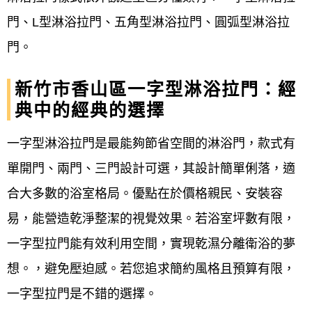
山區專業客製化 #新竹市香山區專業師傅施
門、L型淋浴拉門、五角型淋浴拉門、圓弧型淋浴拉
工 #新竹市香山區淋浴拉門維修宅急便 #新竹
門。
市香山區安全強化玻璃 #新竹市香山區衛浴
新竹市香山區一字型淋浴拉門：經
設備 #新竹市香山區防水條 #新竹市香山區膠
典中的經典的選擇
條 #新竹市香山區磁條 #新竹市香山區檔水條
#新竹市香山區淋浴拉門防水條 #新竹市香山
一字型淋浴拉門是最能夠節省空間的淋浴門，款式有
區香北一路#寓見真鑀
單開門、兩門、三門設計可選，其設計簡單俐落，適
合大多數的浴室格局。優點在於價格親民、安裝容
易，能營造乾淨整潔的視覺效果。若浴室坪數有限，
一字型拉門能有效利用空間，實現乾濕分離衛浴的夢
想。，避免壓迫感。若您追求簡約風格且預算有限，
一字型拉門是不錯的選擇。