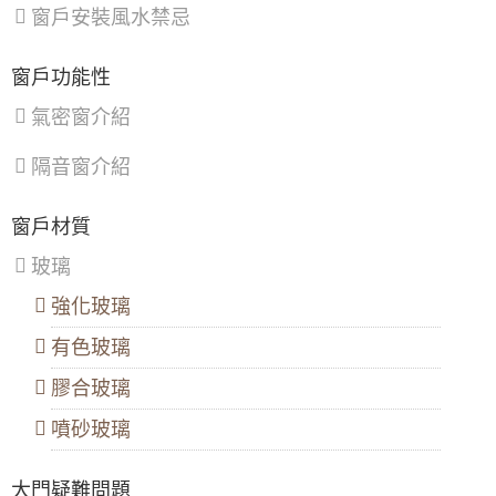
門，氣密提升隔音效果且防止滲水
山
峽
屋
常見的淋浴拉門問題與解決方案：
大門款式｜鑄鋁門｜子母門｜SCH-
窗戶安裝風水禁忌
區
區
、
區
、
淋浴拉門滑軌卡住脫軌：
水垢累積、軌道滑輪損壞是
542
【淡水氣密窗】美髮業店面門安裝落地玻璃門
鶯
復
常見原因。可以仔細清潔軌道，必要時軌道滑輪更換
（免費丈量與價格諮詢）
歌
興
零件，讓拉門恢復順暢。
窗戶功能性
區
、
區
淋浴拉門防水
膠條老化：
防水膠條老化會導致漏水，
【蘆竹隔音窗歡迎詢價】安裝隔音窗隔絕雨水
新
影響浴室乾燥。可以更換新的膠條能有效解決此問
氣密窗介紹
大門款式｜鑄鋁門｜子母門｜SCH-
打在遮雨棚的噪音
店
題。
539
區
、
淋浴拉門五金鬆脫：
螺絲鬆動、把手脫落會影響拉門
隔音窗介紹
淡
【新竹鋁門窗推薦】隔音推射窗提升隔音，降
的穩定性。可以將五金零件緊固，確保安全。
水
低馬路邊噪音傷害。隱形式摺紗窗預防小貓於
淋浴拉門玻璃破裂：
外力撞擊或熱脹冷縮可能導致玻
區
、
開窗時跳出。歡迎來電詢價。
璃破裂。可以更換新的玻璃能恢復拉門的完整性。
大門款式｜鑄鋁門｜子母門｜SCH-
窗戶材質
八
新竹市香山區
淋浴拉門尺寸如何測量？
538
里
【板橋氣密隔音窗推薦】改裝氣密窗玻璃使用
玻璃
區
、
8mm採光玻璃，增加窗戶隔音效果，歡迎詢問
測量淋浴拉門尺寸時，您需要準備捲尺、水平儀和
汐
價格
筆。
強化玻璃
止
測量安裝位置：
測量安裝位置的淨高和淨寬，並記錄
區
、
大門款式｜鑄鋁門｜子母門｜SCH-
陽台門開了通風卻又怕小偷溜進來，三合一通
下數值。
有色玻璃
深
537
風門，通風、防蚊、防盜，一次搞定！
檢查地面平整度：
使用水平儀檢查地面是否水平，若
坑
不平整，可透過墊高或修整地板的方式處理。
區
膠合玻璃
測量門檻高度：
測量門檻的高度，以便選購合適高度
【三峽鋁門窗推薦】窗戶隔音效果差？改裝氣
的淋浴拉門。
密窗提升窗戶隔音能力。歡迎來電詢問價格
噴砂玻璃
檢查牆面平整度：
檢查牆面是否平整，若不平整，則
大門款式｜鑄鋁門｜子母門｜SCH-
建議選擇可調整尺寸的淋浴拉門，或請專業人士進行
536
【陽台雨遮設計】遮雨棚鋁合金鐵窗雙管齊
現場評估。
下，增加可用空間解決陽台潑雨積水問題
大門疑難問題
測量時務必保持捲尺拉直，避免產生誤差。建議您在