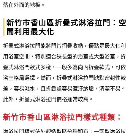
落在外面的地板。
電話洽詢 0952696696
新竹市香山區折疊式淋浴拉門：空
E-mail: win82015566@gmail.com
間利用最大化
歡迎設計公司、飯店、商旅、房仲、相關業
折疊式淋浴拉門能將門片摺疊收納，優點是最大化利
者洽談合作~
用浴室空間，特別適合狹長型的浴室或大型浴室，折
【新竹市香山區淋浴拉門維修宅急便/衛浴設
疊式淋浴門款式多樣，一般多為向內折疊款式，可依
備】提供客戶完整的規劃及優良的服務。
浴室格局選擇。然而，折疊式淋浴拉門缺點密封性較
差，容易濺水，且折疊處容易藏汙納垢，清潔不易。
新竹市香山區淋浴拉門/衛浴設備，更多優惠
此外，折疊式淋浴拉門價格通常較高。
請跟我們聯絡！
新竹市香山區淋浴拉門樣式種類：
#新竹市香山區淋浴拉門 #新竹市香山區乾濕
分離 #新竹市香山區無框式淋浴門 #新竹市香
淋浴拉門樣式依外觀造型區分種類有：一字型淋浴拉