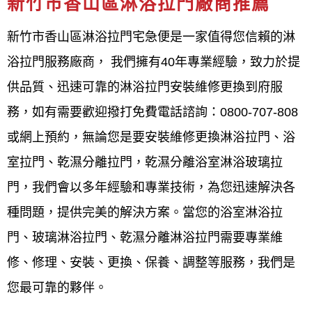
新竹市香山區淋浴拉門廠商推薦
門施工,新竹市香山區淋浴門廠商,新竹市香山區淋浴門
尺寸,新竹市香山區淋浴門材質,新竹市香山區淋浴門樣
新竹市香山區淋浴拉門宅急便是一家值得您信賴的淋
式,新竹市香山區淋浴門玻璃,新竹市香山區淋浴門五
浴拉門服務廠商， 我們擁有40年專業經驗，致力於提
金,新竹市香山區淋浴門拉門,新竹市香山區淋浴門推拉
供品質、迅速可靠的淋浴拉門安裝維修更換到府服
門,新竹市香山區淋浴門浴缸,新竹市香山區淋浴門乾濕
務，如有需要歡迎撥打免費電話諮詢：0800-707-808
分離,新竹市香山區淋浴門隔間,新竹市香山區淋浴門評
或網上預約，無論您是要安裝維修更換淋浴拉門、浴
價,新竹市香山區淋浴門品牌,
室拉門、乾濕分離拉門，乾濕分離浴室淋浴玻璃拉
門，我們會以多年經驗和專業技術，為您迅速解決各
新竹市香山區淋浴拉門、乾濕分離
種問題，提供完美的解決方案。當您的浴室淋浴拉
拉門、浴室拉門如何選購？價格材
門、玻璃淋浴拉門、乾濕分離淋浴拉門需要專業維
質款式樣式種類安裝維修更換指南
修、修理、安裝、更換、保養、調整等服務，我們是
10大新竹市香山區淋浴拉門推薦廠
您最可靠的夥伴。
商介紹：