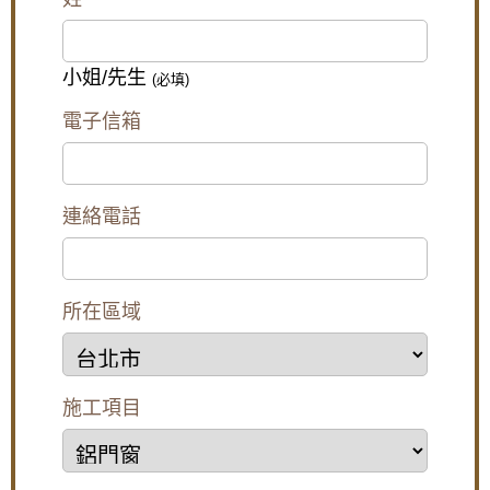
質感的奢華享受的選擇
兒童墜樓
APC板（壓克力聚合物板）是一種新型的塑膠淋浴拉
【泰山隔音窗】浴室窗戶使用氣密窗，窗戶使
門材質，具有極佳的耐候性、耐腐蝕性，且表面光滑
用搭雲霞玻璃，透光不透視
小姐/先生
(必填)
亮麗，質感高檔。APC板的硬度和韌性遠優於BPS
板，不易變形，且不易滋生細菌，非常適合對浴室品
【泰山氣密窗】外推窗加紗窗有解！搭配隱形
電子信箱
質要求較高的消費者。然而，APC板的價格較高，屬
紗窗，使用推射窗不用怕蚊蟲
於高端產品。
新竹市香山區淋浴門安裝步驟：
【板橋鋁門窗推薦】陽台加裝氣密窗，阻隔冬
天冷風讓室內保持溫暖
步驟1. 丈量淋浴拉門與設計
連絡電話
現場丈量：
專業的安裝人員會到您的浴室進行精確的
廚房門沒紗窗,通風怎麼辦?簡單!帶您了解三合
丈量，包括牆面、地面的尺寸、門洞大小等，以確保
一通風門,連師傅都驚呆了!防盜.通風.防蚊3大功
訂製的淋浴門能完美貼合。
能合一
設計規劃：
根據浴室的格局、個人喜好和預算，與安
裝人員討論淋浴門的款式、材質、五金配件等，選擇
所在區域
【五股鋁門窗】窗戶漏風怎麼辦？推薦使用氣
最適合的方案。
密性更好的氣密窗，防止窗戶漏風。歡迎詢問
步驟2. 拆除舊淋浴拉門(若有)
價格。
拆卸舊門：
若原浴室有舊的淋浴門或浴簾，安裝人員
會先將其拆卸乾淨，並清理殘留的矽利康或污垢。
安裝不鏽鋼防盜外玄關門，氣密落地門，三合
步驟3. 處理淋浴拉門牆面
施工項目
一通風門，防噪音更通風防小偷
牆面清潔：
將牆面上的油汙、灰塵等雜質清理乾淨，
確保安裝面平整。
填補縫隙：
若牆面有裂縫或不平整處，需要先用填縫
陽台鐵窗採光罩施工：舊鐵窗改用鋁合金活動
劑填平，使牆面光滑。
鐵窗，拆除陽台鐵欄杆改裝橫拉式儲藏櫃增加