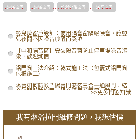
淋浴拉門
淋浴拉門
乾濕分離拉門
浴室拉門
新竹市香山區淋浴拉門門板材質：
新竹市香山區強化玻璃淋浴拉門：經
典耐用的首選
嬰兒房窗戶設計：使用隔音窗隔絕噪音，讓嬰
兒夜間不因噪音吵醒而哭泣
強化玻璃淋浴拉門一直以來都是最受歡迎的選擇之
一。其優點在於透明度高、質感佳，能讓浴室空間顯
【中和隔音窗】安裝隔音窗防止停車場噪音污
得更加寬敞明亮。此外，強化玻璃經過特殊處理，具
染，歡迎詢價
有極佳的強度和耐熱性，不易破裂，安全性高。然
而，強化玻璃也有一定的重量，安裝時需要特別注
鋁門窗工法介紹：乾式施工法（包覆式鋁門窗
意。
包框施工）
新竹市香山區BPS板淋浴拉門：輕巧
美觀的經濟選擇
陽台如何防蚊？陽台門安裝三合一通風門，結
合紗門與防盜門，陽台通風兼顧居家防蚊
>>更多門窗知識
BPS板（壓克力合成板）是一種常見的塑膠淋浴拉門
【陽台遮雨棚設計】避免陽台地板積水，安裝
材質，相較於強化玻璃，BPS板重量較輕，安裝方
雨遮解決陽台潑雨積水問題
便，且價格相對親民。BPS板表面光滑，容易清潔，
且具有多種花色可供選擇，能滿足不同風格的浴室需
我有淋浴拉門維修問題，我想估價
求。不過，BPS板的耐刮性和耐熱性不如強化玻璃，
【鐵路噪音怎麼辦】陽台加裝隔音氣密窗，隔
長期使用可能出現刮痕或變形。
絕噪音與工廠排放異味
新竹市香山區APC板淋浴拉門：高檔
【鋁門窗安裝】陽台與窗戶安裝白鐵窗，防止
姓