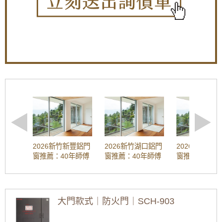
升！歡迎詢問價格。
住，確保所有功能正常。
步驟10. 淋浴拉門交接與保固
【樹林鋁門窗】陽台窗戶安裝氣密窗高氣密水
交接：
安裝人員會向您詳細介紹淋浴門的使用方法和
密阻擋雨水噪音，改善大樓夾縫回音。歡迎來
注意事項。
電詢問價格。
保固：
安裝公司通常會提供一定的保固期，以保障您
的權益。
新竹市香山區淋浴拉門安裝注意事項與
【蘆洲鋁門窗訂做推薦】裝潢淘汰老舊窗戶，
窗戶改裝隔音氣密窗與採光罩，遮擋雨水阻絕
建議
陽光直射
淋浴拉門安裝過程：
【桃園鋁門窗裝修推薦】新房子窗戶採用隔音
施打淋浴拉門矽利康：
使用酸性矽利康，均勻塗抹在
氣密窗防噪音，鋁合金鐵窗加強居家安全
接縫處，確保密封。
調整淋浴拉門門縫：
調整門縫寬度，過寬易漏水，過
樹林氣密窗施工：分離式冷氣壓縮機噪音如何
窄影響開關。
解決？安裝氣密窗提升隔音，有效阻隔冷氣低
固定淋浴拉門門框：
確保門框牢固固定於牆面，避免
頻噪音
鬆動。
2026新竹新豐鋁門
2026新竹湖口鋁門
2026新竹芎
調整淋浴拉門門輪：
確認門輪與軌道吻合，滑動順
窗推薦：40年師傅
窗推薦：40年師傅
窗推薦：40年
淋浴拉門施工：浴室乾濕分離淋浴拉門安裝，
暢。
工法 | 隔音窗、氣
工法 | 隔音窗、氣
工法 | 隔音窗
防止地板溼滑導致滑倒。
淋浴拉門通風與防水：
密窗安裝、維修、
密窗安裝、維修、
密窗安裝、維
預留淋浴拉門通風空間：
上方預留10-15公分空間，確
免費估價全攻略
免費估價全攻略
免費估價全攻
隔音大門推薦｜公寓玄關門改裝隔音玄關門，
保浴室通風良好。
(鋁門窗工程宅急
(鋁門窗工程宅急
(鋁門窗工程宅
氣密效果好加強隔音效果，在家工作不再被噪
加強淋浴拉門防水：
浴室牆面可塗刷防水塗料，加強
大門款式｜防火門｜SCH-903
音打擾
便)
便)
便)
防水效果。
[2026最新]新竹新
[2026最新]新竹湖
[2026最新]新竹芎
淋浴拉門驗收與保養：
豐三合一通風門推
口三合一通風門推
林三合一通風門推