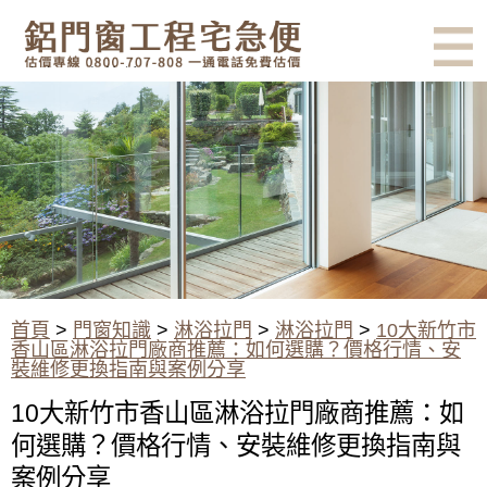
有鋁門窗的結露、隔熱、隔音問
題？找我們就對了！估價專線
0800-707-808
10大新竹市香山區淋浴拉門廠商
推薦：如何選購？價格行情、安
裝維修更換指南與案例分享
首頁
>
門窗知識
>
淋浴拉門
>
淋浴拉門
>
10大新竹市
香山區淋浴拉門廠商推薦：如何選購？價格行情、安
裝維修更換指南與案例分享
10大新竹市香山區淋浴拉門廠商推薦：如
何選購？價格行情、安裝維修更換指南與
案例分享