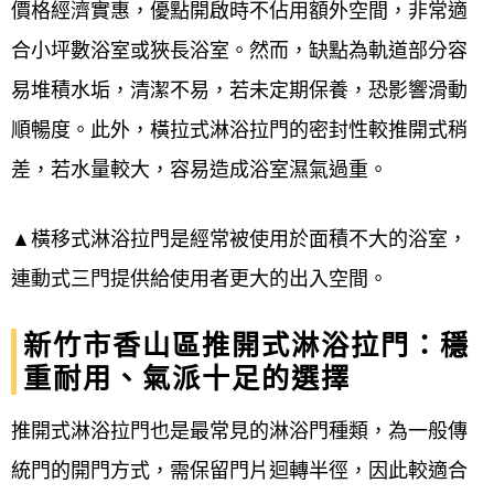
價格經濟實惠，優點開啟時不佔用額外空間，非常適
是否該換了，防水膠條使用多年硬化變質、
合小坪數浴室或狹長浴室。然而，缺點為軌道部分容
泛黃卡垢、氧化發霉，別再猶豫了!!!
易堆積水垢，清潔不易，若未定期保養，恐影響滑動
趕快聯絡我們更換，讓您的浴室煥然一新吧~
順暢度。此外，橫拉式淋浴拉門的密封性較推開式稍
【 無框式淋浴拉門防水膠條 】
差，若水量較大，容易造成浴室濕氣過重。
一字型淋浴門8mm / 一固一門開門式
▲橫移式淋浴拉門是經常被使用於面積不大的浴室，
連動式三門提供給使用者更大的出入空間。
特價優惠一組門只要$1899元
(多組可再享優惠)
新竹市香山區推開式淋浴拉門：穩
重耐用、氣派十足的選擇
更換項目如置頂文章照片防水壓條*4條
推開式淋浴拉門也是最常見的淋浴門種類，為一般傳
高度限定200cm以內
統門的開門方式，需保留門片迴轉半徑，因此較適合