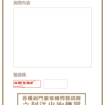
步驟4. 安裝淋浴拉門框
陽台使用空間
詢問內容
固定門框：
將事先量身訂製的門框固定在牆面上，確
保水平垂直。
陽台窗戶安裝推射式氣密窗，高樓層施工安全
調整門框：
使用水平儀等工具，仔細調整門框，使其
考量另外申請吊車處理。專業施工窗戶平穩不
達到最佳的安裝效果。
歪斜，確實達到防水效果。
步驟5. 安裝淋浴拉門滑軌
固定滑軌：
將滑軌固定在門框上，確保滑軌平順，滑
【台北南港鋁門窗】臥室大面玻璃窗無隱私空
輪能順暢移動。
間，御品屋隔音窗搭配白色膠合玻璃，保有透
步驟6. 安裝淋浴拉門門片
光度兼隱私
吊掛門片：
將淋浴門的玻璃門片或塑膠門片吊掛在滑
軌上。
[永和鋁門窗推薦]永和氣密窗，施工低樓層使用
調整門片：
調整門片的上下位置，確保門片與滑軌緊
隔音窗，降低室外人聲與冷氣噪音的影響小孩
密結合。
讀書，冬天有效隔絕冷風
步驟7. 安裝淋浴拉門五金配件，如：把手、滑輪等
安裝把手：
將把手固定在門片上，方便開關。
【廚房門維修】改造廚房陽台門，更換不鏽鋼
安裝滑輪：
將滑輪安裝在門片底部，確保門片滑動順
三合一通風門，增加空氣對流減少悶熱，歡迎
暢。
來電詢價。
步驟8. 淋浴拉門填縫與收尾
驗證碼
填補縫隙：
使用高品質的矽利康填補門框與牆面之間
【修理紗門】更換隱藏式摺疊紗窗，老舊紗窗
的縫隙，以及玻璃與門框之間的縫隙，確保防水效
門脫軌難拉，摺疊紗門伸縮自如,防蚊不佔空間
果。
效果好
步驟9. 淋浴拉門清潔與檢查
清潔表面：
用乾淨的軟布擦拭淋浴門的表面，清除安
【楊梅鋁門窗推薦】小偷別來！加裝不鏽鋼防
裝過程中留下的指紋或污漬。
盜、防撬的雙玄關鐵門，房屋安全性大大提
檢查功能：
檢查淋浴門的開關是否順暢，滑輪是否卡