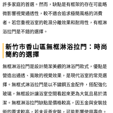
許多家庭的首選。然而，缺點是有框架的存在可能略
鋁合金淋浴拉門
微影響視覺通透性，較不適合追求極簡風格的消費
不鏽鋼淋浴拉門
者。若您重視浴室的乾濕分離效果和耐用性，有框淋
新竹市香山區淋浴拉門宅急便 電話
浴拉門是不錯的選擇。
0800-707-808 (浴室淋浴拉門、浴
室設備空間規劃）
新竹市香山區無框淋浴拉門：時尚
簡約的選擇
我們專營乾溼分離-浴室淋浴拉門、衛浴設備相關服務
各種款式的拉門安裝、維修、更換膠條 師傅已有40年
無框淋浴拉門是設計簡潔美觀的淋浴門款式，優點是
的資歷，經驗豐富 師傅自己接案子，服務專業、態度
營造出通透、寬敞的視覺效果，是現代浴室的常見選
有禮；溝通親切，收費也合理 。且會依照業主需求提
擇。無框式淋浴拉門是以不鏽鋼五金配件，搭配強化
供建議，很棒 ！
玻璃，無框設計讓浴室空間看起來更為大氣且易於清
潔。無框淋浴拉門缺點是價格較高，因五金與安裝技
新竹市香山區淋浴門安裝更換案
術的要求較高，若未妥善安裝，可能影響使用壽命。