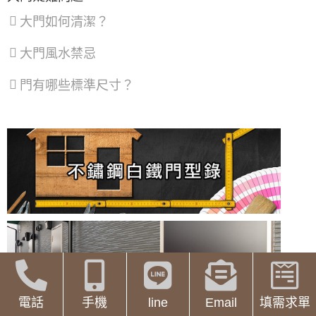
多個位置進行測量，並取平均值，以確保測量數據更
【鐵路旁隔音】鐵軌旁火車噪音大，陽台加裝
大門如何清潔？
準確。
氣密窗，有效隔絕火車噪音與風沙
大門款式｜鑄鋁門｜子母門｜SCH-
安裝前，將測量數據與所選購的淋浴拉門規格再次核
535
對，以確保尺寸合適。
大門風水禁忌
【隔音窗安裝推薦】雙層窗結構，讓窗戶隔音
評估使用需求和浴室空間大小，來選擇適合哪款淋浴
效果加倍，隔絕冷氣馬達聲，小嬰兒不哭了！
拉門型～ 一般來說安裝淋淋浴拉門，淋浴空間最好至
門有哪些標準尺寸？
少要80*80cm以上，進出和轉身才不會太壓迫! 如果家
【三重鋁門窗】陽台防墜落，加裝鋁合金鐵窗
大門款式｜鑄鋁門｜單玄關門｜內玄關
中有長輩或是會幫小孩洗澡，建議至少100*100cm以
提升安全性，歡迎來電詢問鐵窗價格
門｜SCH-541
上才會比較適合安裝
淋淋浴拉門玻璃材質為8mm強化玻璃或5+5mm膠合玻
【泰山鐵窗】推射式氣密隔音窗搭配隱藏式摺
璃， 樣式有清透、噴砂、茶色、灰色可選擇。 另外也
疊紗窗，解決舊紗窗鬆動掉落問題。歡迎詢問
有提供防爆膜，強化玻璃本身不容易破裂，加貼防爆
價格
大門款式｜鑄鋁門｜單玄關門｜內玄關
膜是預防萬一破裂時，碎片不會四處噴濺，還是能固
門｜SCH-540
定在門板上，當下能避免被玻璃割傷。
【板橋隔音窗】舊式落地窗氣密性弱，氣密窗
-----------------------------------------------------------------------
加強隔音氣密，窗戶不漏氣阻風效果好！
----
新竹市香山區淋浴拉門線上估價服務如
氣密窗配綠半反射玻璃，防日曬戶外看不到室
大門款式｜鋼木門｜子母門｜SCH-
何使用？
內兼顧隱私，舊屋裝修窗戶提升出租率
533
挑選淋浴拉門樣式：依照不同需求(住宅、商業空間)，
【三重鋁門窗推薦】舊廠房紗窗破動，全面維
透過我們的淋浴門、淋浴拉門、浴室拉門、乾式分離
修更換，紗窗維修尺寸客製化丈量
拉門、無框淋浴拉門、有框淋浴拉門、浴室折疊門、
大門款式｜鋼木門｜子母門｜SCH-
玻璃淋浴拉門、PS板淋浴拉門、一字型淋浴拉門、L
電話
手機
line
Email
填需求單
【新式紗窗紗門樣式】隱形紗窗、隱形紗門隱
532
型淋浴拉門、圓弧型淋浴拉門、五角型淋浴拉門、缸
藏式摺疊設計好開啟不費力