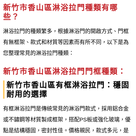
新竹市香山區淋浴拉門種類有哪
新竹市香山區淋浴拉門宅急便 電話0800-707-808
些？
有框淋浴拉門
無框淋浴拉門
淋浴拉門的種類繁多，根據淋浴門的開啟方式、門框
橫拉式淋浴拉門
有無框架、款式和材質等因素而有所不同，以下是為
推開式淋浴拉門
您整理常見的淋浴拉門種類：
折疊式淋浴拉門
一字型淋浴拉門
新竹市香山區淋浴拉門門框種類：
L型淋浴拉門
新竹市香山區有框淋浴拉門：穩固
圓弧型淋浴拉門
耐用的選擇
五角型淋浴拉門
缸上型淋浴拉門
有框淋浴拉門是傳統常見的淋浴門款式，採用鋁合金
淋浴屏風隔間
或不鏽鋼等材質製成框架，搭配PS板或強化玻璃，優
玻璃淋浴拉門
點是結構穩固，密封性佳。價格親民，款式多元，是
PS板淋浴拉門