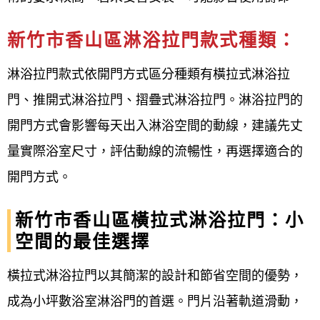
例：
地點：新竹市香山區香北一路
新竹市香山區淋浴拉門款式種類：
案場：寓見真鑀
淋浴拉門款式依開門方式區分種類有橫拉式淋浴拉
門、推開式淋浴拉門、摺疊式淋浴拉門。淋浴拉門的
客戶：蔡先生
開門方式會影響每天出入淋浴空間的動線，建議先丈
施作項目：浴室淋浴拉門更換防水膠條，浴
量實際浴室尺寸，評估動線的流暢性，再選擇適合的
缸矽利康割除重新打膠
開門方式。
規格型式：8mm L型無框式淋浴門
新竹市香山區橫拉式淋浴拉門：小
空間的最佳選擇
浴室淋浴拉門淋浴門的防水膠條嚴重泛黃硬
化全部更換。
橫拉式淋浴拉門以其簡潔的設計和節省空間的優勢，
成為小坪數浴室淋浴門的首選。門片沿著軌道滑動，
您有沒有檢查一下家裡的淋浴拉門防水膠條