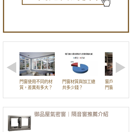
門窗使用不同的材
門窗材質與加工總
窗戶材質解析
質，差異有多大？
共多少錢？
門窗為什麼會
塑鋼門窗？
御品屋氣密窗｜隔音窗推薦介紹
客廳落地窗可以怎
落地窗優點與缺點
氣密窗樣式有哪些
麼設計？看看別人
有哪些？安裝落地
種類？氣密窗設計
的落地窗款式設計
窗設計尺寸要注意
款式介紹