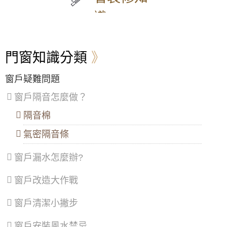
山
莊
山
德
區
、
區
、
區
、
區
、
識
大
五
安
楊
安
股
樂
梅
區
、
區
、
區
、
區
、
萬
泰
七
蘆
門窗知識分類
華
山
堵
竹
區
、
區
、
區
、
區
、
信
林
暖
大
窗戶疑難問題
義
口
暖
溪
區
、
區
、
區
區
、
窗戶隔音怎麼做？
士
三
龍
林
重
潭
隔音棉
區
、
區
、
區
、
北
蘆
龜
氣密隔音條
投
洲
山
區
、
區
、
區
、
窗戶漏水怎麼辦?
內
土
大
湖
城
園
區
、
區
、
區
、
窗戶改造大作戰
南
樹
觀
港
林
音
窗戶清潔小撇步
區
、
區
、
區
、
文
三
新
山
峽
屋
窗戶安裝風水禁忌