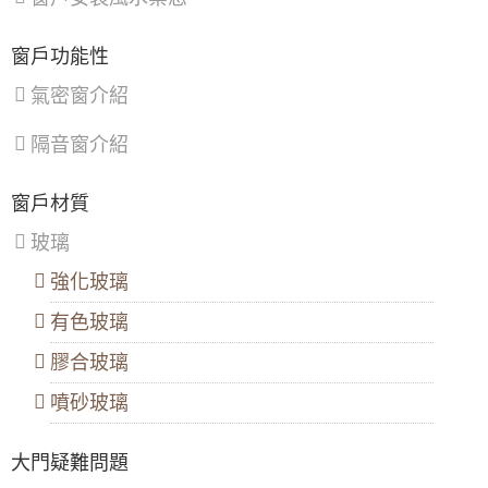
區
區
、
區
、
鶯
復
歌
興
窗戶功能性
區
、
區
新
氣密窗介紹
店
區
、
隔音窗介紹
淡
水
區
、
窗戶材質
八
里
玻璃
區
、
汐
強化玻璃
止
區
、
有色玻璃
深
坑
區
膠合玻璃
噴砂玻璃
大門疑難問題