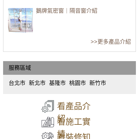
吧！
哪些事？
鵝牌氣密窗｜隔音窗介紹
高樓層窗戶安裝要
窗戶有哪些材質？
陽台落地窗要怎麼
如何確保安全？
不同材質的窗戶適
設計樣式，才能兼
金縷屋氣密窗｜隔音窗介紹
合用在什麼地方？
顧採光跟隱私？
>>更多產品介紹
服務區域
錦鋐氣密窗｜隔音窗介紹
台北市
新北市
基隆市
桃園市
新竹市
中
板
仁
桃
東
正
橋
愛
園
區
、
區
、
區
、
區
、
區
、
北
正新氣密窗｜隔音窗推薦介紹
大
中
中
中
區
、
看產品介
同
和
正
壢
香
區
、
區
、
區
、
區
、
山
紹
中
永
信
平
區
看施工實
山
和
義
鎮
區
、
區
、
區
、
區
、
績
松
新
中
八
看裝修知