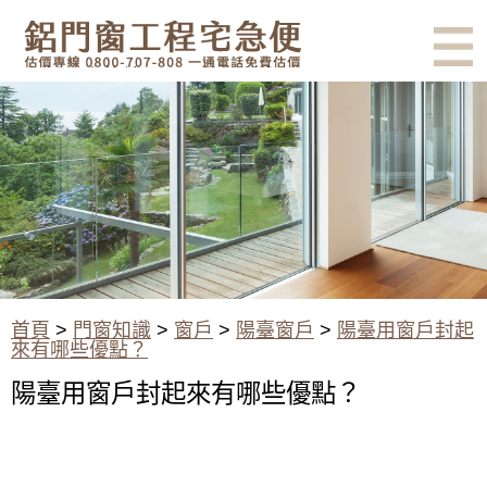
有鋁門窗的結露、隔熱、隔音問
題？找我們就對了！估價專線
0800-707-808
陽臺用窗戶封起來有哪些優點？
首頁
>
門窗知識
>
窗戶
>
陽臺窗戶
>
陽臺用窗戶封起
來有哪些優點？
陽臺用窗戶封起來有哪些優點？