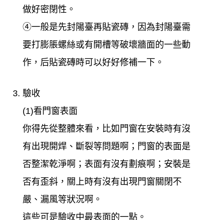
做好密閉性。
④一般是先封陽臺再貼瓷磚，因為封陽臺需
要打膨脹螺絲或有開槽等破壞牆面的一些動
作，后貼瓷磚時可以好好修補一下。
驗收
(1)看門窗表面
你得先從整體來看，比如門窗在安裝時有沒
有出現開焊、斷裂等問題啊；門窗的表面是
否整潔乾淨啊；表面有沒有劃痕啊；安裝是
否有歪斜，關上時有沒有出現門窗關閉不
嚴、漏風等狀況啊。
這些可是驗收中最表面的一點。