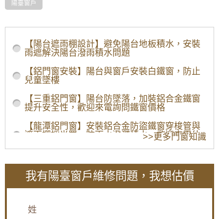
陽臺窗戶
/home/5mbyq6l
陽臺氣密窗 冷氣-29
【陽台遮雨棚設計】避免陽台地板積水，安裝
雨遮解決陽台潑雨積水問題
【鋁門窗安裝】陽台與窗戶安裝白鐵窗，防止
兒童墜樓
【三重鋁門窗】陽台防墜落，加裝鋁合金鐵窗
提升安全性，歡迎來電詢問鐵窗價格
【龍潭鋁門窗】安裝鋁合金防盜鐵窗穿梭管與
遮雨棚採光罩，防雨水潑濺積水。歡迎來電估
>>更多門窗知識
價。
陽台鐵窗採光罩施工：舊鐵窗改用鋁合金活動
鐵窗，拆除陽台鐵欄杆改裝橫拉式儲藏櫃增加
我有陽臺窗戶維修問題，我想估價
陽台使用空間
更換銹鐵窗，改用有安全逃生門的鋁合金鐵窗
作為防盜窗，增加住宅安全性
姓