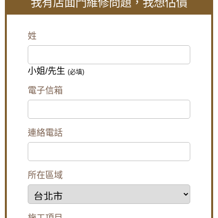
我有店面門維修問題，我想估價
門機價格：國產品牌價格為17,000-23,000元價格區
【鐵路噪音怎麼辦】陽台加裝隔音氣密窗，隔
間。進口品牌價格為30,000--80,000元價格區間，如：
絕噪音與工廠排放異味
Panasonic松下、JAD等。
桃園大溪店面門價格多少錢?桃園大溪
【鋁門窗安裝】陽台與窗戶安裝白鐵窗，防止
姓
店面門安裝價格是多少?
兒童墜樓
門體及施工費用通常按門洞（即店面出入口尺寸）尺
【泰山隔音窗】浴室窗戶使用氣密窗，窗戶使
寸以每才單價計算，具體單價又分為有框門體、無框
用搭雲霞玻璃，透光不透視
小姐/先生
(必填)
全玻璃門體，有框店面玻璃門價格為：
$18,000~$25,000元/組，無框店面玻璃門單價為
【泰山氣密窗】外推窗加紗窗有解！搭配隱形
電子信箱
$10,000~$15,000元/組。 用戶需求不同，各家工藝水
紗窗，使用推射窗不用怕蚊蟲
平及施工用料質量不一，價格也會有區別。
玻璃自動門價格
【板橋鋁門窗推薦】陽台加裝氣密窗，阻隔冬
天冷風讓室內保持溫暖
連絡電話
玻璃自動門整體價格主要分為兩部分，一為自動門機
部分，二為門體及施工費用。
廚房門沒紗窗,通風怎麼辦?簡單!帶您了解三合
門機價格：國產品牌價格為17,000-23,000元價格區
一通風門,連師傅都驚呆了!防盜.通風.防蚊3大功
間。進口品牌價格為30,000--80,000元價格區間，如：
能合一
Panasonic松下、JAD等。
所在區域
桃園大溪店面門缺點是什麼?桃園大溪
【五股鋁門窗】窗戶漏風怎麼辦？推薦使用氣
店面門缺點有哪些?
密性更好的氣密窗，防止窗戶漏風。歡迎詢問
價格。
桃園大溪店面門缺點：
安裝不鏽鋼防盜外玄關門，氣密落地門，三合
施工項目