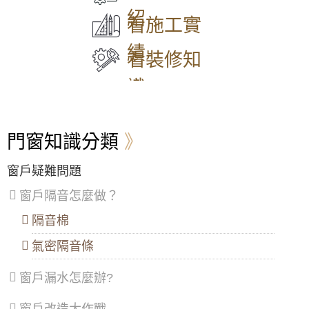
與雨遮延伸陽台空間，鐵窗含安全逃生窗設計
區
、
區
、
區
、
區
、
山
紹
兼顧防盜與安全
中
永
信
平
區
看施工實
山
和
義
鎮
大門款式｜鑄鋁門｜子母門｜SCH-
凸窗推薦｜陽台加裝凸窗搭配採光罩，凸窗使
區
、
區
、
區
、
區
、
績
548
用氣密隔音窗。歡迎詢問價格
松
新
中
八
看裝修知
山
莊
山
德
區
、
區
、
區
、
區
、
【中壢鋁門窗推薦】舊窗戶開關脫軌改裝御品
識
大
五
安
楊
屋隔音落地窗，使用噴砂玻璃防透視。
安
股
樂
梅
大門款式｜鑄鋁門｜子母門｜SCH-
區
、
區
、
區
、
區
、
547
【蘆洲鋁門窗推薦】安裝隔音氣密窗降低噪
萬
泰
七
蘆
音，讓嬰兒一夜好眠，使用半反射玻璃遮光兼
門窗知識分類
華
山
堵
竹
顧隱私。歡迎詢價。
區
、
區
、
區
、
區
、
信
林
暖
大
高樓窗戶風聲大，客製化窗戶高度寬度，搭配
窗戶疑難問題
大門款式｜鑄鋁門｜子母門｜SCH-
義
口
暖
溪
膠合安全玻璃與小拉窗設計防止孩童墜樓，歡
546
區
、
區
、
區
區
、
迎詢問價格
窗戶隔音怎麼做？
士
三
龍
林
重
潭
隔音棉
【大溪鋁門窗維修】舊窗框變形開窗戶不順，
區
、
區
、
區
、
安裝隔音氣密窗，採鋁窗包框乾式施工法
大門款式｜鑄鋁門｜子母門｜SCH-
北
蘆
龜
氣密隔音條
545
投
洲
山
【基隆鋁門窗推薦】落地門窗採用隔音落地
區
、
區
、
區
、
門，有效阻絕高樓風切聲
窗戶漏水怎麼辦?
內
土
大
湖
城
園
【平鎮鋁門窗】裝氣密窗防噪隔音改善高樓窗
大門款式｜鑄鋁門｜子母門｜SCH-
區
、
區
、
區
、