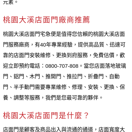
元素。
場商，施工過程嚴格把關，讓客戶有更優良的品質，
歡迎來電0800-707-808或加入LINE選手機號：0952-
桃園大溪店面門廠商推薦
696-696 ，我們都有專人來為您解答。
桃園大溪店面門宅急便是值得您信賴的桃園大溪店面
門服務廠商，有40年專業經驗，提供高品質、迅速可
靠的店面門安裝維修、更換到府服務，免費估價，歡
迎立即預約電話：0800-707-808。當您店面落地玻璃
門、鋁門、木門、推開門、推拉門、折疊門、自動
門、半手動門需要專業維修、修理、安裝、更換、保
養、調整等服務，我們是您最可靠的夥伴。
桃園大溪店面門是什麼？
店面門是顧客及商品出入與流通的通道，店面寬度大