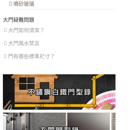
密窗提升窗戶隔音能力。歡迎來電詢問價格
噴砂玻璃
大門款式｜鑄鋁門｜子母門｜SCH-
536
【陽台雨遮設計】遮雨棚鋁合金鐵窗雙管齊
下，增加可用空間解決陽台潑雨積水問題
大門疑難問題
【鐵路旁隔音】鐵軌旁火車噪音大，陽台加裝
大門如何清潔？
氣密窗，有效隔絕火車噪音與風沙
大門款式｜鑄鋁門｜子母門｜SCH-
535
大門風水禁忌
【隔音窗安裝推薦】雙層窗結構，讓窗戶隔音
效果加倍，隔絕冷氣馬達聲，小嬰兒不哭了！
門有哪些標準尺寸？
【三重鋁門窗】陽台防墜落，加裝鋁合金鐵窗
大門款式｜鑄鋁門｜單玄關門｜內玄關
提升安全性，歡迎來電詢問鐵窗價格
門｜SCH-541
【泰山鐵窗】推射式氣密隔音窗搭配隱藏式摺
疊紗窗，解決舊紗窗鬆動掉落問題。歡迎詢問
價格
大門款式｜鑄鋁門｜單玄關門｜內玄關
門｜SCH-540
【板橋隔音窗】舊式落地窗氣密性弱，氣密窗
加強隔音氣密，窗戶不漏氣阻風效果好！
氣密窗配綠半反射玻璃，防日曬戶外看不到室
大門款式｜鋼木門｜子母門｜SCH-
內兼顧隱私，舊屋裝修窗戶提升出租率
533