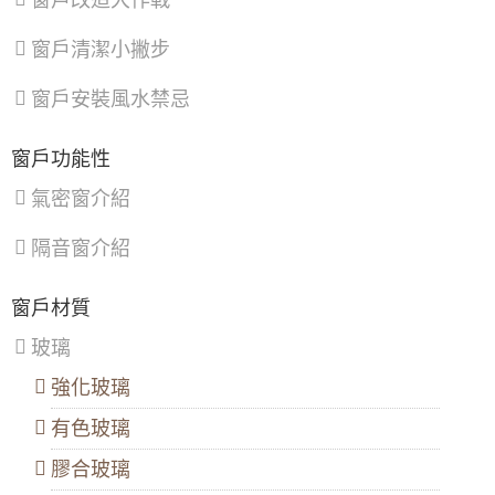
窗戶改造大作戰
戶風切聲，隔音窗搭配三段式加壓把手，開關
543
南
樹
觀
更省力。
港
林
音
窗戶清潔小撇步
區
、
區
、
區
、
【中和鋁門窗推薦】改裝氣密窗與三合一通風
文
三
新
門，氣密提升隔音效果且防止滲水
山
峽
屋
大門款式｜鑄鋁門｜子母門｜SCH-
窗戶安裝風水禁忌
區
區
、
區
、
542
【淡水氣密窗】美髮業店面門安裝落地玻璃門
鶯
復
（免費丈量與價格諮詢）
歌
興
窗戶功能性
區
、
區
【蘆竹隔音窗歡迎詢價】安裝隔音窗隔絕雨水
新
氣密窗介紹
大門款式｜鑄鋁門｜子母門｜SCH-
打在遮雨棚的噪音
店
539
區
、
隔音窗介紹
淡
【新竹鋁門窗推薦】隔音推射窗提升隔音，降
水
低馬路邊噪音傷害。隱形式摺紗窗預防小貓於
區
、
開窗時跳出。歡迎來電詢價。
大門款式｜鑄鋁門｜子母門｜SCH-
窗戶材質
八
538
里
【板橋氣密隔音窗推薦】改裝氣密窗玻璃使用
玻璃
區
、
8mm採光玻璃，增加窗戶隔音效果，歡迎詢問
汐
價格
強化玻璃
止
區
、
大門款式｜鑄鋁門｜子母門｜SCH-
陽台門開了通風卻又怕小偷溜進來，三合一通
有色玻璃
深
537
風門，通風、防蚊、防盜，一次搞定！
坑
區
膠合玻璃
【三峽鋁門窗推薦】窗戶隔音效果差？改裝氣