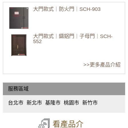
免費估價全攻略
免費估價全攻略
免費估價全攻
隔音大門推薦｜公寓玄關門改裝隔音玄關門，
(鋁門窗工程宅急
(鋁門窗工程宅急
(鋁門窗工程宅
氣密效果好加強隔音效果，在家工作不再被噪
大門款式｜防火門｜SCH-903
音打擾
便)
便)
便)
[2026最新]新竹新
[2026最新]新竹湖
[2026最新]新竹芎
豐三合一通風門推
口三合一通風門推
林三合一通風門推
【鋁門窗維修】落地窗脫軌更換雲霞玻璃隔音
薦：價格行情、優
薦：價格行情、優
薦：價格行情、優
氣密落地窗。歡迎詢問價格
缺點、維修保養，
缺點、維修保養，
缺點、維修保養，
大門款式｜鑄鋁門｜子母門｜SCH-
新竹新豐專業丈量
新竹湖口專業丈量
新竹芎林專業丈量
【土城鋁門窗推薦】推射窗使用氣密窗搭配隱
552
估價
估價
估價
形式紗窗，防颱解決窗戶漏風漏水問題，歡迎
來電詢問價格
2026新竹竹東鋁門
2026新竹竹北鋁門
2026新竹鋁門窗推
窗推薦：40年師傅
窗推薦：40年師傅
薦：40年師傅工法
更換銹鐵窗，改用有安全逃生門的鋁合金鐵窗
大門款式｜鑄鋁門｜子母門｜SCH-
工法 | 隔音窗、氣
工法 | 隔音窗、氣
| 隔音窗、氣密窗安
>>更多產品介紹
作為防盜窗，增加住宅安全性
551
密窗安裝、維修、
密窗安裝、維修、
裝、維修、免費估
免費估價全攻略
免費估價全攻略
價全攻略 (鋁門窗
【汐止鋁門窗推薦】安裝氣密窗搭配安全玻璃
(鋁門窗工程宅急
(鋁門窗工程宅急
工程宅急便)
與階梯式窗框排水設計，減少高樓窗戶風切聲
便)
便)
服務區域
大門款式｜鑄鋁門｜子母門｜SCH-
一樓隱私低庭院嬉鬧聲吵雜，拆除舊窗戶更換
550
氣密窗搭配雲霞玻璃，免窗簾防窺視提升隱私
台北市
新北市
基隆市
桃園市
新竹市
中
板
仁
桃
東
【泰山鋁門窗】舊廠房更換窗戶，安裝新窗戶
正
橋
愛
園
區
、
使用隔音窗，氣密性好防噪防塵防漏水
區
、
區
、
區
、
區
、
北
大門款式｜鑄鋁門｜子母門｜SCH-
大
中
中
中
區
、
549
看產品介
【防盜鋁門窗裝修推薦】陽台加裝鋁合金鐵窗
同
和
正
壢
香