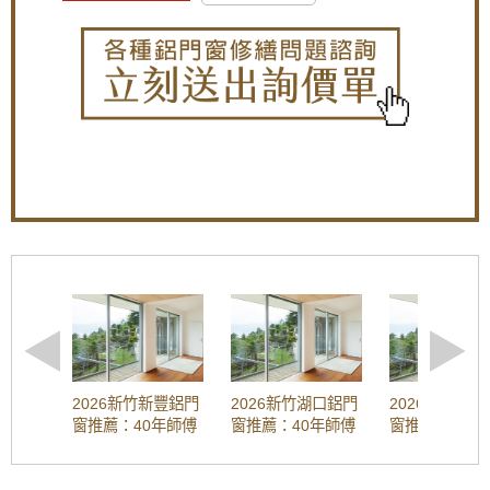
效果好
對進出門的控制。
4）配備后備電源：為保證停電時自動門也能工作正
常，可以配備后備電源。
【楊梅鋁門窗推薦】小偷別來！加裝不鏽鋼防
3、選擇自動門的裝修標準： 為方便自動門日后的保
盜、防撬的雙玄關鐵門，房屋安全性大大提
養維修，可選擇不銹鋼、鋁型材或鋁塑板作為門柱、
升！歡迎詢問價格。
門粱的外飾面；注意如果採用大理石作為外飾面，自
動門工程與大理石工程之間必需事先確定相互配合的
【樹林鋁門窗】陽台窗戶安裝氣密窗高氣密水
施工方案，以免出現配合錯誤導致返工重做的嚴重后
密阻擋雨水噪音，改善大樓夾縫回音。歡迎來
果。門體一般都採玻璃門，目前常見的有純玻璃門及
電詢問價格。
有框玻璃門。
通過以上小編介紹的關于如何選購玻璃【自動門】以
【蘆洲鋁門窗訂做推薦】裝潢淘汰老舊窗戶，
及玻璃【自動門】價格的內容，大家對于玻璃【自動
窗戶改裝隔音氣密窗與採光罩，遮擋雨水阻絕
門】的選購和價格都有所了解了，希望能夠幫助大家
陽光直射
更好地了解玻璃【自動門】。
【桃園鋁門窗裝修推薦】新房子窗戶採用隔音
/home/rp8el5x
氣密窗防噪音，鋁合金鐵窗加強居家安全
店面玻璃門-13
樹林氣密窗施工：分離式冷氣壓縮機噪音如何
解決？安裝氣密窗提升隔音，有效阻隔冷氣低
頻噪音
2026新竹新豐鋁門
2026新竹湖口鋁門
2026新竹芎
窗推薦：40年師傅
窗推薦：40年師傅
窗推薦：40年
淋浴拉門施工：浴室乾濕分離淋浴拉門安裝，
工法 | 隔音窗、氣
工法 | 隔音窗、氣
工法 | 隔音窗
防止地板溼滑導致滑倒。
密窗安裝、維修、
密窗安裝、維修、
密窗安裝、維