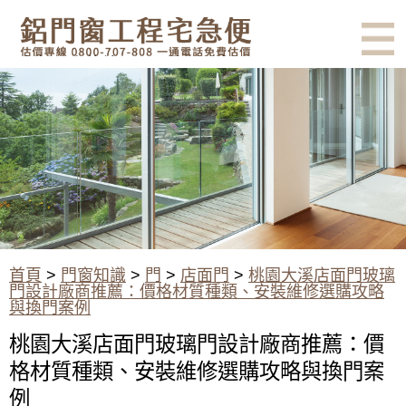
有鋁門窗的結露、隔熱、隔音問
題？找我們就對了！估價專線
0800-707-808
桃園大溪店面門玻璃門設計廠商
推薦：價格材質種類、安裝維修
選購攻略與換門案例
首頁
>
門窗知識
>
門
>
店面門
>
桃園大溪店面門玻璃
門設計廠商推薦：價格材質種類、安裝維修選購攻略
與換門案例
桃園大溪店面門玻璃門設計廠商推薦：價
格材質種類、安裝維修選購攻略與換門案
例