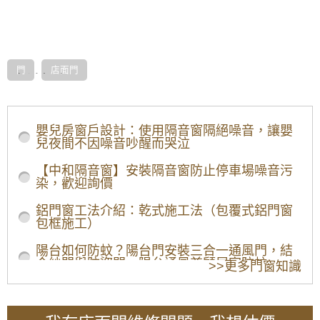
門
店面門
橫拉式開門
門片為左右橫拉平行式開啟（手動橫拉 或 電動橫
拉），上下有滑軌道，門扇裝有滑輪推動。下方若需
嬰兒房窗戶設計：使用隔音窗隔絕噪音，讓嬰
要做無軌道，以方便貨物進出(無障礙)，可由上方定
兒夜間不因噪音吵醒而哭泣
位，做成吊門的形式。開門時，不佔室內外間，能有
效利用於較狹窄的空間。
【中和隔音窗】安裝隔音窗防止停車場噪音污
推拉式開門
染，歡迎詢價
門片為推開、拉回式開啟，可以做 手動 或 再加 門弓
鋁門窗工法介紹：乾式施工法（包覆式鋁門窗
器，門弓器是一種使門可以自動回歸關閉的門類五
包框施工）
金，會安裝在門扇的上方，以產生阻力，調整門扇回
歸緩衝速度，可防止門扇回歸時撞擊損傷。
陽台如何防蚊？陽台門安裝三合一通風門，結
桃園大溪店面門價格多少錢?桃園大溪
合紗門與防盜門，陽台通風兼顧居家防蚊
>>更多門窗知識
店面門安裝價格是多少?
【陽台遮雨棚設計】避免陽台地板積水，安裝
玻璃自動門整體價格主要分為兩部分，一為自動門機
雨遮解決陽台潑雨積水問題
部分，二為門體及施工費用。