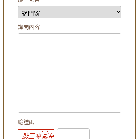
保養需求：木質門需要定期清潔和維護，金屬門可能
一通風門，防噪音更通風防小偷
生鏽，這可能增加營運成本。
成本：設計特殊的店面門可能需要較高的投資，這可
陽台鐵窗採光罩施工：舊鐵窗改用鋁合金活動
能不適用於預算有限的商店。承租設計成本平衡
鐵窗，拆除陽台鐵欄杆改裝橫拉式儲藏櫃增加
安全性：玻璃門可能較容易被破壞，安全性較低。
陽台使用空間
詢問內容
-----------------------------------------------------------------------
------------------------------
陽台窗戶安裝推射式氣密窗，高樓層施工安全
在一些超市、銀行、醫院、酒店等等公共場所，我們
考量另外申請吊車處理。專業施工窗戶平穩不
都能夠看到一種能夠自動開啟和關閉的玻璃門。這種
歪斜，確實達到防水效果。
門就是玻璃【自動門】，不僅開啟關閉方面，而且透
明的玻璃，能夠增加室內的採光效果。今天我們就來
【台北南港鋁門窗】臥室大面玻璃窗無隱私空
說說如何選購玻璃【自動門】以及玻璃【自動門】價
間，御品屋隔音窗搭配白色膠合玻璃，保有透
格。
光度兼隱私
如何選購玻璃【自動門】
1、選擇一個自動門品牌： 最好選擇專業自動門生產
[永和鋁門窗推薦]永和氣密窗，施工低樓層使用
廠家的產品。
隔音窗，降低室外人聲與冷氣噪音的影響小孩
2、選擇自動門的配置： 根據安裝自動門的環境及要
讀書，冬天有效隔絕冷風
求，考慮選擇自動門的配置。
1）感應器的選擇：在高檔酒店、【辦公室、大樓】，
【廚房門維修】改造廚房陽台門，更換不鏽鋼
可以選擇高靈敏度的感應器；在人行道邊上的銀行、
三合一通風門，增加空氣對流減少悶熱，歡迎
商店等經常有人路過的地方，選擇窄區域的感應器。
來電詢價。
2）安全輔助裝置：在高檔酒店等地方需要杜絕自動門
驗證碼
的夾人事件，可以選擇安裝防夾人紅外感應器。
【修理紗門】更換隱藏式摺疊紗窗，老舊紗窗
3)安裝門禁系統及電鎖：在自助銀行安裝自動門，可
門脫軌難拉，摺疊紗門伸縮自如,防蚊不佔空間
以增加安裝自助銀行門禁系統，加裝電鎖，以便實現