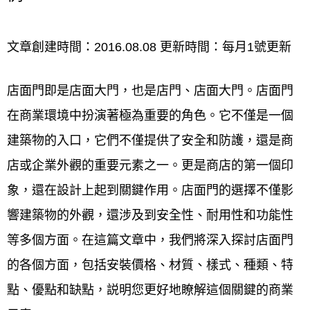
店門,店面大門,店面落地門價格,店門價格,店面大門價
文章創建時間：2016.08.08 更新時間：每月1號更新
格,店面門價格,店面落地玻璃門價格,店面玻璃門費用,
店面門即是店面大門，也是店門、店面大門。店面門
店面木門價格,店面落地門,店面玻璃門價格ptt,店面門,
在商業環境中扮演著極為重要的角色。它不僅是一個
店面大門設計,店面鋁門價格,店面玻璃門,店面落地玻
建築物的入口，它們不僅提供了安全和防護，還是商
璃門,店面鋁門,店面玻璃門價格,店面玻璃門設計,
店或企業外觀的重要元素之一。更是商店的第一個印
桃園大溪店面門
安裝、
桃園大溪店
象，還在設計上起到關鍵作用。店面門的選擇不僅影
面門
保養、
桃園大溪店面門
維修
響建築物的外觀，還涉及到安全性、耐用性和功能性
等多個方面。在這篇文章中，我們將深入探討店面門
桃園大溪店面門安裝、保養、維修，均有專業的服務
的各個方面，包括安裝價格、材質、樣式、種類、特
人員到現場評估與業者討論，把多年來的專業經驗與
點、優點和缺點，説明您更好地瞭解這個關鍵的商業
熱忱的服務帶給客戶，同時也是許多公家單位的指定