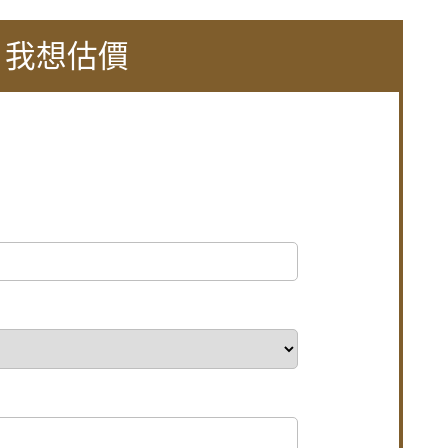
專業施工窗戶平穩不歪斜，確實達到防水效果。
色膠合玻璃，保有透光度兼隱私
，我想估價
樓夾縫回音。歡迎來電詢問價格。
窗加強居家安全
音，有效阻隔冷氣低頻噪音
漏風漏水問題，歡迎來電詢問價格
話
減少高樓窗戶風切聲
窗簾防窺視提升隱私
噪防塵防漏水
目
半反射玻璃遮光兼顧隱私。歡迎詢價。
計防止孩童墜樓，歡迎詢問價格
包框乾式施工法