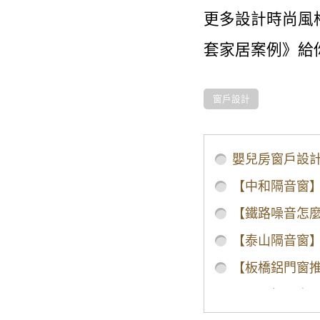
更多設計時尚風格請
套家居案例》給你
窗戶設計
/home/48ln83q
窗戶尺寸-03
嬰兒房窗戶設
【中和隔音窗
【鐵路噪音怎
【泰山隔音窗
【板橋鋁門窗
【五股鋁門窗