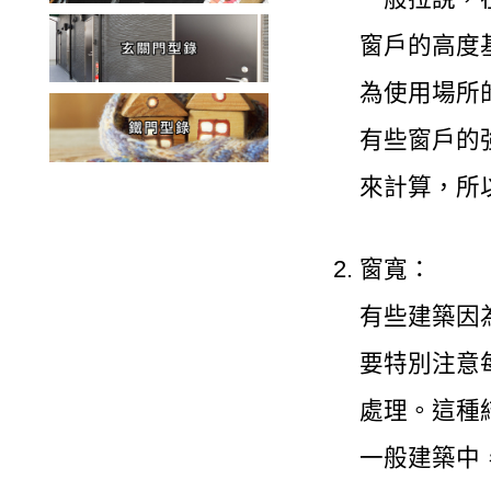
窗戶的高度
為使用場所
有些窗戶的
來計算，所
窗寬：
有些建築因
要特別注意
處理。這種
一般建築中，