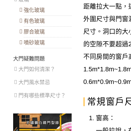
距離拉大一點，這
強化玻璃
外圍尺寸與門窗
有色玻璃
尺寸。洞口的大小
膠合玻璃
噴砂玻璃
的空隙不要超過2.
不同房間的窗戶
大門疑難問題
1.5m*1.8m~1
大門如何清潔？
0.6m*0.9m~0.9
大門風水禁忌
門有哪些標準尺寸？
常規窗戶
窗高：
一般拉說，