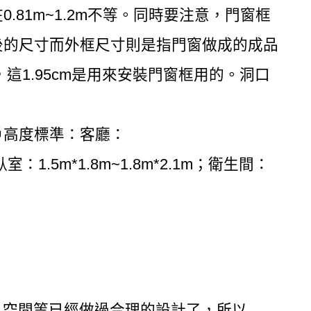
81m~1.2m不等。同時要注意，門窗框
後的尺寸而外框尺寸則是指門窗做成的成品
這1.95cm是用來安裝門窗框用的。洞口
戶高度標準：客廳：
大臥室：1.5m*1.8m~1.8m*2.1m；衛生間：
、空間等已經做過合理的設計了，所以