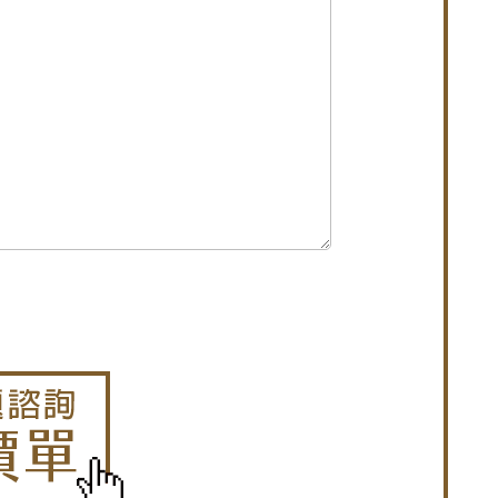
段式加壓把手，開關更省力。
防止滲水
隔音效果，歡迎詢問價格
歡迎來電詢問價格
音與風沙
掉落問題。歡迎詢問價格
氣阻風效果好！
戶提升出租率
也能施工，讓陽台也防風防雨。免費估價
氣密高水密解決漏水灌風問題。歡迎詢價
改善高樓風切聲