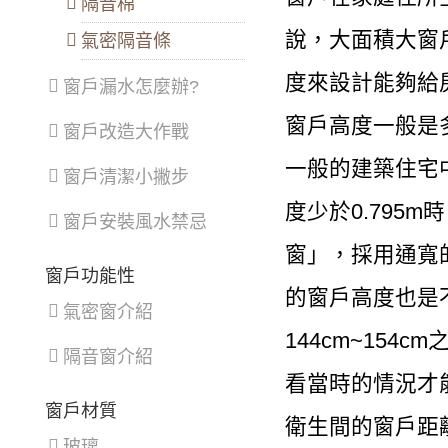
隔音棉
說，大面積大窗
氣密隔音條
度來設計能夠給
窗戶漏水怎麼辦?
窗戶高度一般是
窗戶改造大作戰
一般的建築住宅中
窗戶清潔小撇步
度少於0.795
窗戶安裝風水禁忌
窗」，採用通寬
窗戶功能性
的窗戶高度也是
氣密窗介紹
144cm~15
隔音窗介紹
看當時的情況才
窗戶材質
衛生間的窗戶距離
玻璃