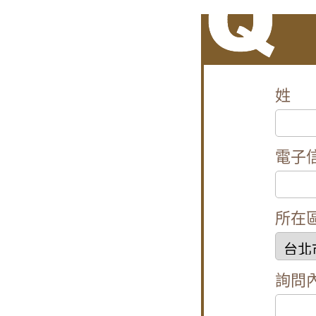
陽台窗戶安裝
【台北南港鋁
【樹林鋁門窗
【桃園鋁門窗
姓
樹林氣密窗施
【土城鋁門窗
電子
【汐止鋁門窗
一樓隱私低庭
【泰山鋁門窗
所在
【蘆洲鋁門窗
高樓窗戶風聲
詢問
【大溪鋁門窗