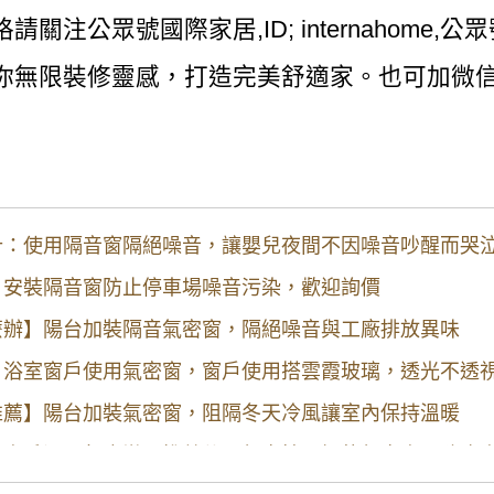
關注公眾號國際家居,ID; internahome,
無限裝修靈感，打造完美舒適家。也可加微信號wi
計：使用隔音窗隔絕噪音，讓嬰兒夜間不因噪音吵醒而哭
】安裝隔音窗防止停車場噪音污染，歡迎詢價
麼辦】陽台加裝隔音氣密窗，隔絕噪音與工廠排放異味
】浴室窗戶使用氣密窗，窗戶使用搭雲霞玻璃，透光不透
推薦】陽台加裝氣密窗，阻隔冬天冷風讓室內保持溫暖
】窗戶漏風怎麼辦？推薦使用氣密性更好的氣密窗，防止