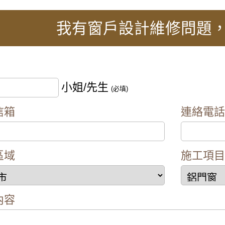
推射式氣密窗，高樓層施工安全考量另外申請吊車處理。
門窗】臥室大面玻璃窗無隱私空間，御品屋隔音窗搭配白
我有窗戶設計維修問題
】陽台窗戶安裝氣密窗高氣密水密阻擋雨水噪音，改善大
裝修推薦】新房子窗戶採用隔音氣密窗防噪音，鋁合金鐵
工：分離式冷氣壓縮機噪音如何解決？安裝氣密窗提升隔
小姐/先生
(必填)
推薦】推射窗使用氣密窗搭配隱形式紗窗，防颱解決窗戶
信箱
連絡電
推薦】安裝氣密窗搭配安全玻璃與階梯式窗框排水設計，
院嬉鬧聲吵雜，拆除舊窗戶更換氣密窗搭配雲霞玻璃，免
】舊廠房更換窗戶，安裝新窗戶使用隔音窗，氣密性好防
區域
施工項
推薦】安裝隔音氣密窗降低噪音，讓嬰兒一夜好眠，使用
大，客製化窗戶高度寬度，搭配膠合安全玻璃與小拉窗設
內容
維修】舊窗框變形開窗戶不順，安裝隔音氣密窗，採鋁窗