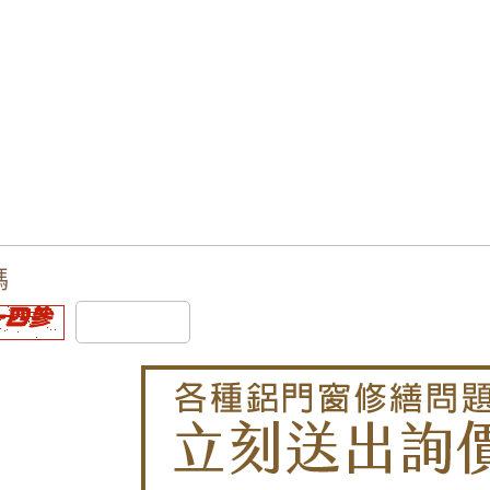
】裝氣密窗防噪隔音改善高樓窗戶風切聲，隔音窗搭配三
推薦】改裝氣密窗與三合一通風門，氣密提升隔音效果且
歡迎詢價】安裝隔音窗隔絕雨水打在遮雨棚的噪音
音窗推薦】改裝氣密窗玻璃使用8mm採光玻璃，增加窗戶
推薦】窗戶隔音效果差？改裝氣密窗提升窗戶隔音能力。
】鐵軌旁火車噪音大，陽台加裝氣密窗，有效隔絕火車噪
推射式氣密隔音窗搭配隱藏式摺疊紗窗，解決舊紗窗鬆動
碼
】舊式落地窗氣密性弱，氣密窗加強隔音氣密，窗戶不漏
反射玻璃，防日曬戶外看不到室內兼顧隱私，舊屋裝修窗
】陽台加窗戶尺寸規格難找？氣密窗尺寸客製化梯形面積
造】舊木窗窗框受潮發霉大改造！改裝推射式氣密窗，高
】舊鋁窗改造翻新，改裝推射型隔音窗搭配5mm光玻璃，