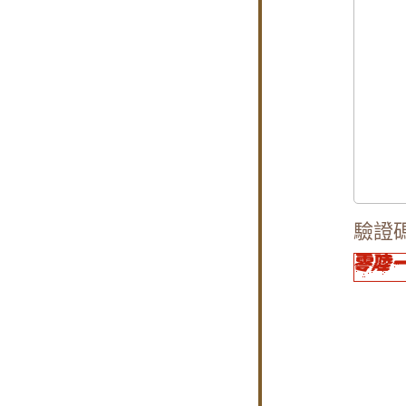
【平鎮鋁門窗
【中和鋁門窗
【蘆竹隔音窗
【板橋氣密隔
【三峽鋁門窗
【鐵路旁隔音
【泰山鐵窗】
驗證
【板橋隔音窗
氣密窗配綠半
偷？
【大園鋁門窗
【木頭窗戶改
【北投鋁門窗