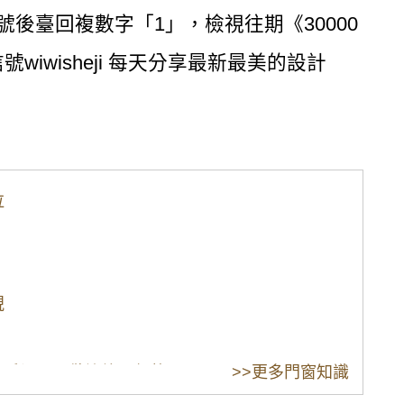
公眾號後臺回複數字「1」，檢視往期《30000
wisheji 每天分享最新最美的設計
泣
視
窗戶漏風。歡迎詢問價格。
>>更多門窗知識