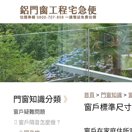
有鋁門窗的結露、隔熱、隔音問
題？找我們就對了！估價專線
0800-707-808
窗戶標準尺寸的寬高大小通常是
多少？
首頁
>
門窗知識
>
門窗知識分類
窗戶標準尺寸
窗戶疑難問題
窗戶隔音怎麼做？
窗戶在家庭住所