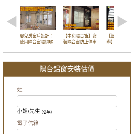
嬰兒房窗戶設計：
【中和隔音窗】安
【鐵路噪音怎
使用隔音窗隔絕噪
裝隔音窗防止停車
辦】陽台加裝
音，讓嬰兒夜間不
場噪音污染，歡迎
氣密窗，隔絕
因噪音吵醒而哭泣
詢價
與工廠排放異
陽台鋁窗安裝估價
【大溪鋁門窗維
【平鎮鋁門窗】裝
【中和鋁門窗推
修】舊窗框變形開
氣密窗防噪隔音改
薦】改裝氣密窗與
窗戶不順，安裝隔
善高樓窗戶風切
三合一通風門，氣
姓
音氣密窗，採鋁窗
聲，隔音窗搭配三
密提升隔音效果且
包框乾式施工法
段式加壓把手，開
防止滲水
關更省力。
小姐/先生
(必填)
【泰山鋁門窗】舊
【蘆洲鋁門窗推
高樓窗戶風聲大，
廠房更換窗戶，安
薦】安裝隔音氣密
客製化窗戶高度寬
電子信箱
裝新窗戶使用隔音
窗降低噪音，讓嬰
度，搭配膠合安全
窗，氣密性好防噪
兒一夜好眠，使用
玻璃與小拉窗設計