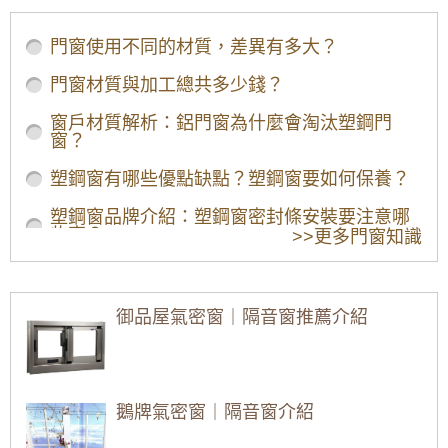
門窗使用不同的材質，差異有多大？
門窗材質與加工總共多少錢？
窗戶材質解析：鋁門窗為什麼會淘汰塑鋼門
窗？
塑鋼窗有哪些優點缺點？塑鋼窗要如何保養？
塑鋼窗品牌介紹：塑鋼窗密封條安裝要注意哪
些事？
>>更多門窗知識
如何評估塑鋼窗的安裝費用？
塑鋼門窗有哪些優勢？有哪些品牌可以挑選？
御品屋氣密窗｜隔音窗推薦介紹
鋁門窗尺寸標準是什麼？尺寸標準規格有哪
些？
氣密窗與傳統鋁門窗有什麼不同？氣密窗的隔
鵝牌氣密窗｜隔音窗介紹
音效果好嘛？