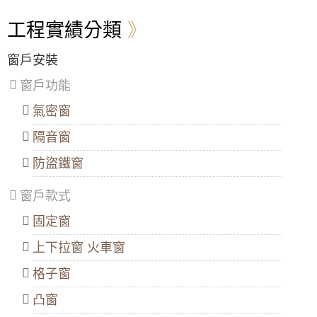
區
、
區
、
區
、
區
、
寸要注意哪些事？
萬
泰
七
蘆
工程實績分類
華
山
堵
竹
氣密窗樣式有哪些種類？氣密窗設計款式介紹
區
、
區
、
區
、
區
、
信
林
暖
大
窗戶安裝
怎麼選擇氣密窗樣式？氣密窗尺寸要如何設
義
口
暖
溪
計？
區
、
區
、
區
區
、
窗戶功能
士
三
龍
鋁窗樣式常見的種類有哪些？鋁窗設計款式介
林
重
潭
氣密窗
紹
區
、
區
、
區
、
北
蘆
龜
隔音窗
如何選擇鋁窗樣式？鋁窗尺寸要如何設計？
投
洲
山
區
、
區
、
區
、
防盜鐵窗
門窗裝修，窗框材質的選擇也很重要喔
內
土
大
湖
城
園
窗戶款式
區
、
區
、
區
、
陽台窗戶選外推式窗戶好，還是橫拉窗好？兩
南
樹
觀
者有什麼差異跟優缺點？
固定窗
港
林
音
區
、
區
、
區
、
家裡的窗戶如果要拆卸，需要注意哪些事情？
文
三
新
上下拉窗 火車窗
山
峽
屋
不同的開窗方式，推射窗跟橫拉窗的優缺點有
區
區
、
區
、
格子窗
哪些？
鶯
復
歌
興
凸窗
什麼是無框窗戶？陽台使用無框窗戶有什麼優
區
、
區
點？