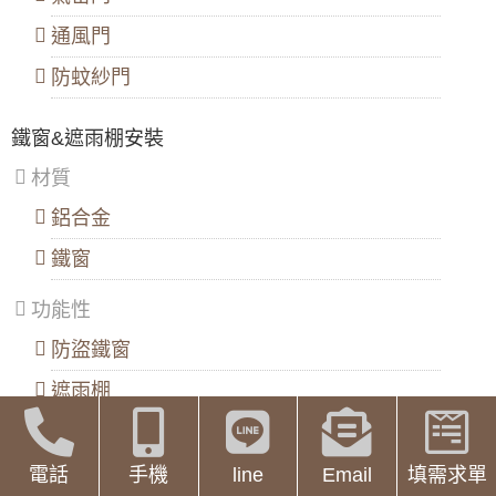
臥室窗簾怎麼選才能顧及遮光效果跟風格漂
通風門
亮？
防蚊紗門
窗戶想要安裝平開窗，平開窗報價怎麼計算？
斷橋鋁門窗顏色介紹
鐵窗&遮雨棚安裝
安裝平開窗，要怎麼安裝紗窗？
材質
臥室窗戶尺寸大小要怎麼抓？一般臥室窗戶尺
鋁合金
寸是多少？
鐵窗
窗戶旁邊可以做哪些設計跟裝飾？
功能性
室內窗戶設計的好，可增加室內採光效果
防盜鐵窗
別墅裝修窗戶設計可以怎麼做？
遮雨棚
《住宅設計解剖書》書摘：設計普通推拉窗不
就可以嗎？
窗戶設計要注意哪些事？
電話
手機
line
Email
填需求單