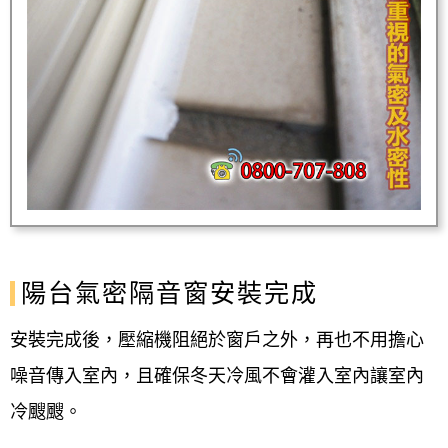
陽台氣密隔音窗安裝完成
安裝完成後，壓縮機阻絕於窗戶之外，再也不用擔心
噪音傳入室內，且確保冬天冷風不會灌入室內讓室內
冷颼颼。