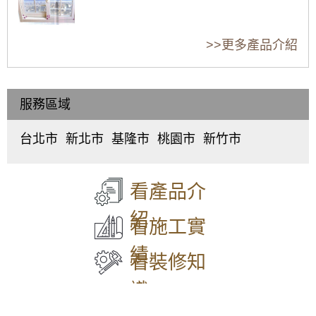
選擇窗戶，窗框材質不同，有什麼差異？
老屋裝修，要如何評估要不要換窗戶？窗戶改
金縷屋氣密窗｜隔音窗介紹
>>更多產品介紹
造時要注意哪些事？
窗戶知識：窗戶構造與窗戶材質介紹
塑鋼窗 vs 鋁合金窗，優缺點大PK！
服務區域
錦鋐氣密窗｜隔音窗介紹
門窗設計：裝修窗戶有哪些窗戶樣式可以選
台北市
新北市
基隆市
桃園市
新竹市
擇？
中
板
仁
桃
東
正
橋
愛
園
區
、
高樓層窗戶安裝要如何確保安全？
區
、
區
、
區
、
區
、
北
正新氣密窗｜隔音窗推薦介紹
大
中
中
中
區
、
看產品介
同
和
正
壢
香
窗戶有哪些材質？不同材質的窗戶適合用在什
區
、
區
、
區
、
區
、
山
麼地方？
紹
中
永
信
平
區
看施工實
山
和
義
鎮
陽台落地窗要怎麼設計樣式，才能兼顧採光跟
區
、
區
、
區
、
區
、
隱私？
績
松
新
中
八
看裝修知
山
莊
山
德
客廳落地窗可以怎麼設計？看看別人的落地窗
區
、
區
、
區
、
區
、
款式設計吧！
識
大
五
安
楊
安
股
樂
梅
落地窗優點與缺點有哪些？安裝落地窗設計尺