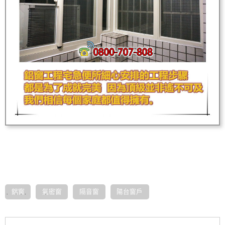
鋁窗
氣密窗
隔音窗
陽台窗戶
板橋鋁門窗