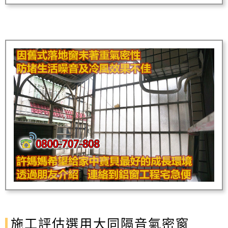
施工評估選用大同隔音氣密窗