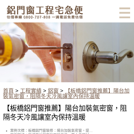
有鋁門窗的結露、隔熱、隔音問
題？找我們就對了！估價專線
0800-707-808
【板橋鋁門窗】陽台加裝氣密
窗，阻隔冬天冷風讓室內保持溫
暖
首頁
>
工程實績
>
鋁窗
>
【板橋鋁門窗推薦】陽台加
裝氣密窗，阻隔冬天冷風讓室內保持溫暖
【板橋鋁門窗推薦】陽台加裝氣密窗，阻
隔冬天冷風讓室內保持溫暖
案例次標：板橋鋁門窗裝修：陽台加裝氣密窗，提升