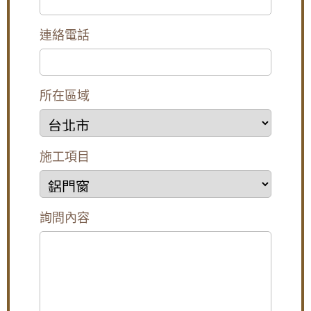
防塵防漏水
半反射玻璃遮光兼
防止孩童墜樓，歡
顧隱私。歡迎詢
迎詢問價格
連絡電話
價。
所在區域
施工項目
詢問內容