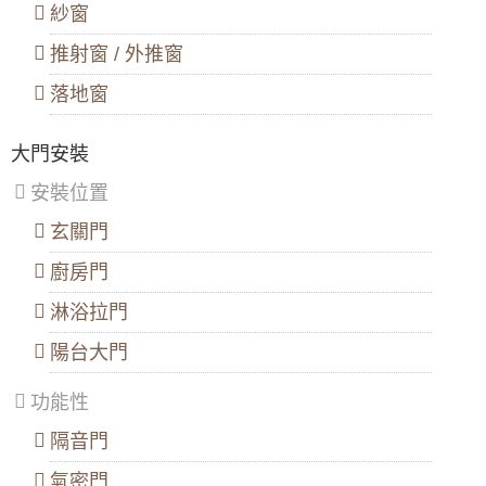
新
紗窗
店
你家窗戶是哪一種？八種室內裝潢常用的窗戶
區
、
推射窗 / 外推窗
淡
不同款式的窗戶，各有哪些優缺點？
水
落地窗
區
、
更換鋁門窗想找人估價，有哪些因素會影響價
八
格？跟鋁門窗廠商要溝通哪些事項？
里
大門安裝
區
、
更換鋁門窗、加裝氣密窗價格免煩惱！告訴您
汐
安裝位置
取得門窗估價、報價3件事你一定要知道
止
區
、
玄關門
五類型窗戶的優缺點
深
坑
廚房門
區
鋁門窗顏色如何挑選?鋁門窗顏色有哪些?
淋浴拉門
選購鋁窗花要注意哪些事？
陽台大門
推射窗與橫拉窗開窗方式有什麼不同？窗戶挑
選要注意哪些事？
功能性
推射窗與橫拉窗各自優缺點詳解
隔音門
門窗常用五金配件有哪些？
氣密門