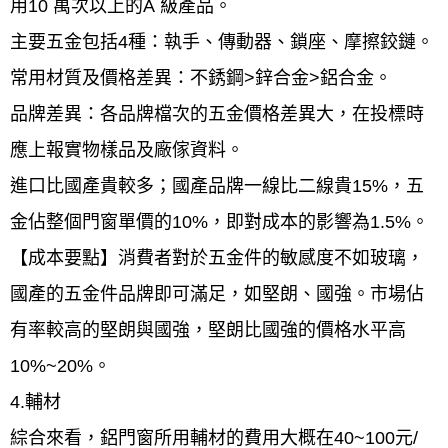
用10 萬次以上的A 級產品。
主要五金包括4種：執手、傳動器、鎖座、摩擦鉸鏈。
常用材質及價格差異：不銹鋼>鋅合金>鋁合金。
品牌差異：各品牌檔次的五金價格差異大，在投標時
應上報實物樣品及廠傢資料。
進口比國產貴較多；國產品牌一線比二線貴15%，五
金佔整個門窗單價的10%，即對成本的影響為1.5%。
【成本要點】消費者對於五金件的敏感度不如玻璃，
國產的五金件品牌即可滿足，如堅朗、國強。市場佔
有率較高的堅朗與國強，堅朗比國強的價格水平高
10%~20%。
4.輔材
綜合來看，鋁門窗所用輔材的費用大概在40~100元/