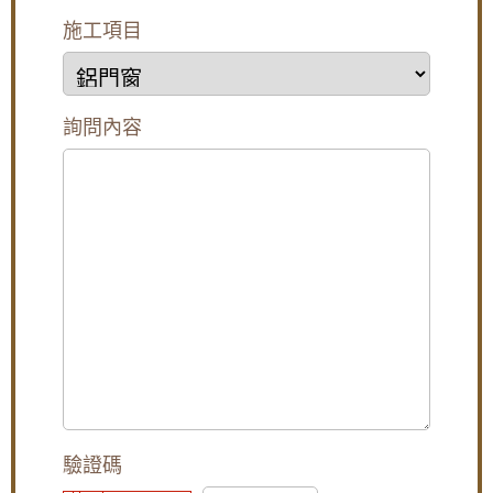
【土城鋁門窗推薦】推射窗使用氣密窗搭配隱
施工項目
形式紗窗，防颱解決窗戶漏風漏水問題，歡迎
來電詢問價格
【汐止鋁門窗推薦】安裝氣密窗搭配安全玻璃
與階梯式窗框排水設計，減少高樓窗戶風切聲
詢問內容
一樓隱私低庭院嬉鬧聲吵雜，拆除舊窗戶更換
氣密窗搭配雲霞玻璃，免窗簾防窺視提升隱私
【泰山鋁門窗】舊廠房更換窗戶，安裝新窗戶
使用隔音窗，氣密性好防噪防塵防漏水
【蘆洲鋁門窗推薦】安裝隔音氣密窗降低噪
音，讓嬰兒一夜好眠，使用半反射玻璃遮光兼
顧隱私。歡迎詢價。
高樓窗戶風聲大，客製化窗戶高度寬度，搭配
膠合安全玻璃與小拉窗設計防止孩童墜樓，歡
迎詢問價格
【大溪鋁門窗維修】舊窗框變形開窗戶不順，
驗證碼
安裝隔音氣密窗，採鋁窗包框乾式施工法