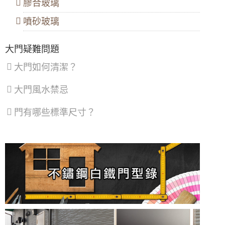
區
膠合玻璃
【隔音窗安裝推薦】雙層窗結構，讓窗戶隔音
噴砂玻璃
效果加倍，隔絕冷氣馬達聲，小嬰兒不哭了！
鋁門窗推薦｜舊鋁窗翻新換新窗戶，改裝隔音
大門疑難問題
窗採乾式施工，不必動水泥及建物，歡迎來電
詢問尺寸價格
大門如何清潔？
凸窗推薦｜陽台加裝凸窗搭配採光罩，凸窗使
用氣密隔音窗。歡迎詢問價格
大門風水禁忌
【泰山氣密窗】外推窗加紗窗有解！搭配隱形
門有哪些標準尺寸？
紗窗，使用推射窗不用怕蚊蟲
【三重鋁門窗推薦】舊廠房紗窗破動，全面維
修更換，紗窗維修尺寸客製化丈量
【新式紗窗紗門樣式】隱形紗窗、隱形紗門隱
藏式摺疊設計好開啟不費力
【紗窗維修】隱形紗窗折疊式紗窗取代舊紗窗
【桃園氣密窗】推薦陽台安裝氣密凸窗。延伸
空間且隔音效果佳，歡迎來電詢問價格