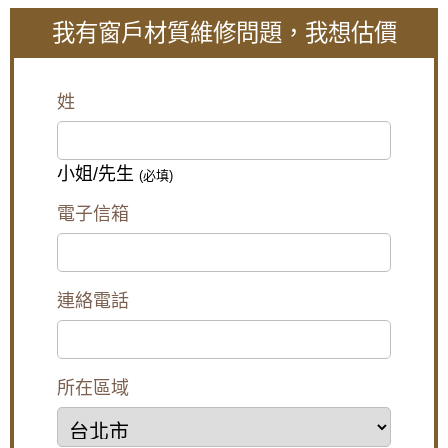
天冷風讓室內保持溫暖
我有窗戶材質維修問題，我想估價
【五股鋁門窗】窗戶漏風怎麼辦？推薦使用氣
密性更好的氣密窗，防止窗戶漏風。歡迎詢問
價格。
姓
陽台窗戶安裝推射式氣密窗，高樓層施工安全
考量另外申請吊車處理。專業施工窗戶平穩不
歪斜，確實達到防水效果。
小姐/先生
(必填)
【台北南港鋁門窗】臥室大面玻璃窗無隱私空
間，御品屋隔音窗搭配白色膠合玻璃，保有透
電子信箱
光度兼隱私
【樹林鋁門窗】陽台窗戶安裝氣密窗高氣密水
密阻擋雨水噪音，改善大樓夾縫回音。歡迎來
電詢問價格。
連絡電話
【桃園鋁門窗裝修推薦】新房子窗戶採用隔音
氣密窗防噪音，鋁合金鐵窗加強居家安全
所在區域
樹林氣密窗施工：分離式冷氣壓縮機噪音如何
解決？安裝氣密窗提升隔音，有效阻隔冷氣低
頻噪音