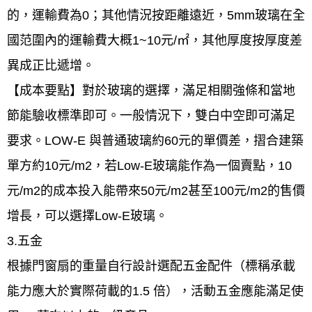
的，運輸費為0；其他情況按距離遠近，5mm玻璃在全
國范圍內的運輸費大概1~10元/㎡，其他厚度按厚度差
異成正比遞增。
【成本要點】對於玻璃的選擇，滿足相關強條和當地
節能驗收標準即可。一般情況下，雙白中空即可滿足
要求。LOW-E 與普通玻璃約60元的單價差，摺合建築
單方約10元/m2，若Low-E玻璃能作為一個賣點，10
元/m2的成本投入能帶來50元/m2甚至100元/m2的售價
增長，可以選擇Low-E玻璃。
3.五金
根據門窗扇的重量自行設計選配五金配件（標稱承載
能力應大於實際荷載的1.5 倍），活動五金應能滿足使