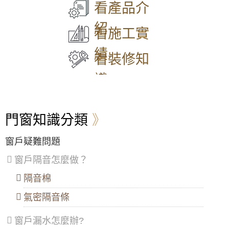
看產品介
何解決？加裝氣密窗，隔音效果up up。氣密窗
同
和
正
壢
香
安裝歡迎來電詢問價格。
區
、
區
、
區
、
區
、
山
紹
中
永
信
平
區
看施工實
【大同氣密窗】氣密窗使用5+5膠合玻璃增強
山
和
義
鎮
隔音效果，有效降低噪音，歡迎詢問價格
區
、
區
、
區
、
區
、
績
松
新
中
八
看裝修知
山
莊
山
德
【三峽氣密窗】噪音擾人！陽台加裝5mm光玻
區
、
區
、
區
、
區
、
璃氣密隔音窗，晚上不再吵得睡不著
識
大
五
安
楊
安
股
樂
梅
【士林鋁門窗】洗衣機放室內低頻噪音如何改
區
、
區
、
區
、
區
、
善？加裝氣密隔音窗雙層窗搭配綠半反膠合透
萬
泰
七
蘆
明玻璃
門窗知識分類
華
山
堵
竹
區
、
區
、
區
、
區
、
【三重氣密窗】改善窗戶風切聲問題，加裝氣
信
林
暖
大
密隔音窗，降低風切擾人噪音
窗戶疑難問題
義
口
暖
溪
區
、
區
、
區
區
、
窗戶隔音怎麼做？
【窗戶玻璃更換】一樓舊式鋁窗透風滲水干擾
士
三
龍
睡眠，採用膠合白膜玻璃氣密窗，加裝兒童安
林
重
潭
隔音棉
全鎖防墜樓意外
區
、
區
、
區
、
北
蘆
龜
氣密隔音條
【台北鋁門窗】安裝隔音氣密窗減少洗衣機馬
投
洲
山
達轉動低頻噪音，改善睡眠品質
區
、
區
、
區
、
窗戶漏水怎麼辦?
內
土
大
【淡水鋁門窗推薦】傳統鋁門窗改裝氣密窗，