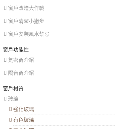
湖
城
園
採用5+5光膜膠合安全玻璃，乾式施工，防水
區
、
區
、
區
、
窗戶改造大作戰
隔音效果好。
南
樹
觀
港
林
音
【桃園氣密窗推薦】隔音窗施作，解決噪音困
窗戶清潔小撇步
區
、
區
、
區
、
擾。客製化歡迎來電詢問價格
文
三
新
山
峽
屋
窗戶安裝風水禁忌
【台北氣密窗推薦】學區嬉鬧聲擾人，安裝氣
區
區
、
區
、
密窗改善噪音，廚房安裝隔音窗阻絕廚房油
鶯
復
煙。
歌
興
窗戶功能性
區
、
區
【新莊氣密窗推薦】舊式鐵窗換新窗，採用氣
新
氣密窗介紹
密窗，防噪音美觀一次滿足。歡迎來電詢問價
店
格
區
、
隔音窗介紹
淡
水
【內湖鋁門窗推薦】解決高樓風切聲，安裝御
區
、
品屋氣密窗搭配5mm噴砂玻璃，同時隔絕冷氣
窗戶材質
八
噪音。歡迎詢問價格
里
玻璃
區
、
鋁門窗工法介紹：乾式施工法（包覆式鋁門窗
汐
包框施工）
強化玻璃
止
區
、
【新竹鋁門窗推薦】隔音推射窗提升隔音，降
有色玻璃
深
低馬路邊噪音傷害。隱形式摺紗窗預防小貓於
坑
開窗時跳出。歡迎來電詢價。