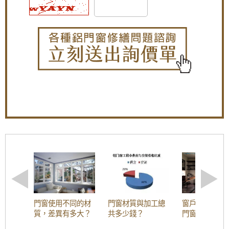
【平鎮鋁門窗】裝氣密窗防噪隔音改善高樓窗
戶風切聲，隔音窗搭配三段式加壓把手，開關
更省力。
【中和鋁門窗推薦】改裝氣密窗與三合一通風
門，氣密提升隔音效果且防止滲水
【蘆竹隔音窗歡迎詢價】安裝隔音窗隔絕雨水
打在遮雨棚的噪音
【板橋氣密隔音窗推薦】改裝氣密窗玻璃使用
8mm採光玻璃，增加窗戶隔音效果，歡迎詢問
價格
【三峽鋁門窗推薦】窗戶隔音效果差？改裝氣
密窗提升窗戶隔音能力。歡迎來電詢問價格
【鐵路旁隔音】鐵軌旁火車噪音大，陽台加裝
氣密窗，有效隔絕火車噪音與風沙
【泰山鐵窗】推射式氣密隔音窗搭配隱藏式摺
門窗使用不同的材
門窗材質與加工總
窗戶材質解析
疊紗窗，解決舊紗窗鬆動掉落問題。歡迎詢問
質，差異有多大？
共多少錢？
門窗為什麼會
價格
塑鋼門窗？