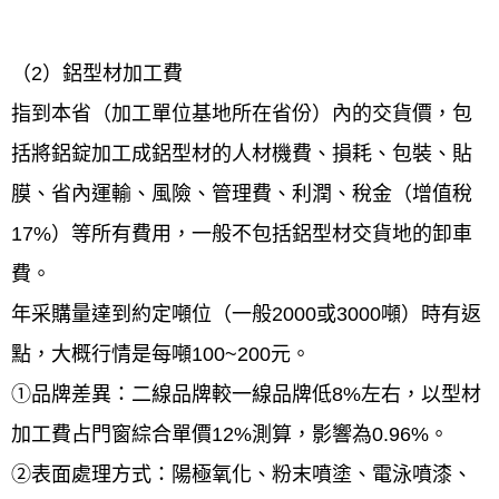
（2）鋁型材加工費
指到本省（加工單位基地所在省份）內的交貨價，包
括將鋁錠加工成鋁型材的人材機費、損耗、包裝、貼
膜、省內運輸、風險、管理費、利潤、稅金（增值稅
17%）等所有費用，一般不包括鋁型材交貨地的卸車
費。
年采購量達到約定噸位（一般2000或3000噸）時有返
點，大概行情是每噸100~200元。
①品牌差異：二線品牌較一線品牌低8%左右，以型材
加工費占門窗綜合單價12%測算，影響為0.96%。
②表面處理方式：陽極氧化、粉末噴塗、電泳噴漆、