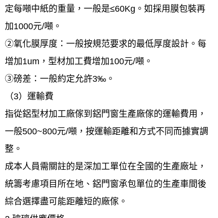
定每噸中紙的重量，一般是≤60Kg。如採用膜包裝再
加1000元/噸。
②氧化膜厚度：一般按規范要求的最低厚度設計。每
增加1um，型材加工費增加100元/噸。
③磅差：一般約定允許3‰。
（3）運輸費
指從鋁型材加工廠傢到鋁門窗生產廠傢的運輸費用，
一般500~800元/噸，按運輸距離和方式不同而據實調
整。
成本人員需關註的是深加工單位在全國的生產廠址，
統籌考慮項目所在地、鋁門窗承包單位的生產車間後
綜合選擇盡可能距離短的廠傢。