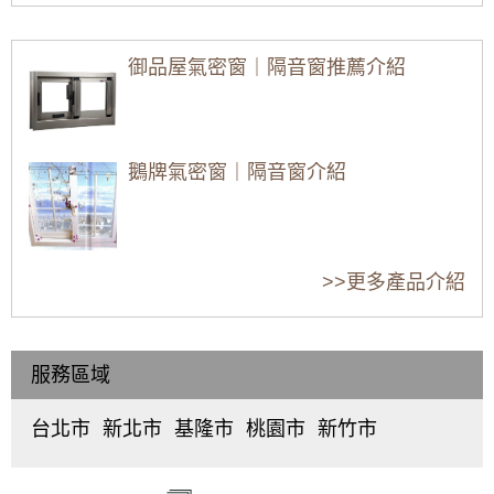
【板橋隔音窗】舊式落地窗氣密性弱，氣密窗
加強隔音氣密，窗戶不漏氣阻風效果好！
御品屋氣密窗｜隔音窗推薦介紹
氣密窗配綠半反射玻璃，防日曬戶外看不到室
客廳落地窗可以怎
落地窗優點與缺點
氣密窗樣式有哪些
內兼顧隱私，舊屋裝修窗戶提升出租率
麼設計？看看別人
有哪些？安裝落地
種類？氣密窗設計
的落地窗款式設計
窗設計尺寸要注意
款式介紹
【大園鋁門窗】陽台加窗戶尺寸規格難找？氣
吧！
哪些事？
密窗尺寸客製化梯形面積也能施工，讓陽台也
鵝牌氣密窗｜隔音窗介紹
防風防雨。免費估價
【木頭窗戶改造】舊木窗窗框受潮發霉大改
高樓層窗戶安裝要
窗戶有哪些材質？
陽台落地窗要怎麼
造！改裝推射式氣密窗，高氣密高水密解決漏
如何確保安全？
不同材質的窗戶適
設計樣式，才能兼
水灌風問題。歡迎詢價
金縷屋氣密窗｜隔音窗介紹
合用在什麼地方？
顧採光跟隱私？
>>更多產品介紹
【北投鋁門窗】舊鋁窗改造翻新，改裝推射型
隔音窗搭配5mm光玻璃，改善高樓風切聲
【陽台裝窗戶】加裝氣密窗，隔離冷風從後陽
服務區域
錦鋐氣密窗｜隔音窗介紹
台灌入讓家裡
台北市
新北市
基隆市
桃園市
新竹市
【士林鋁門窗】鋁門窗生鏽腐蝕怎麼辦？更換
中
板
仁
桃
東
氣密隔音鋁門窗，解決漏水煩惱！
正
橋
愛
園
區
、
區
、
區
、
區
、
區
、
北
正新氣密窗｜隔音窗推薦介紹
【萬華鋁門窗】高樓風切聲，窗型冷氣噪音如
大
中
中
中
區
、