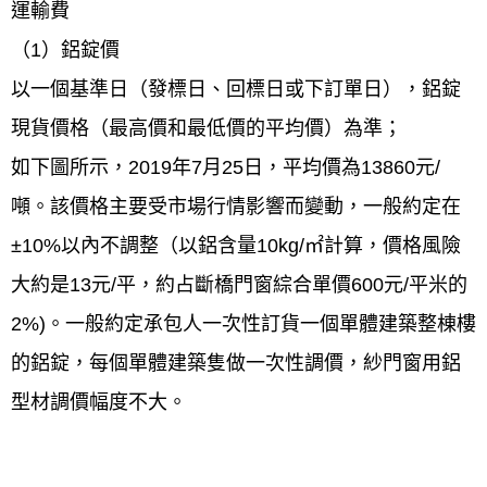
運輸費
（1）鋁錠價
以一個基準日（發標日、回標日或下訂單日），鋁錠
現貨價格（最高價和最低價的平均價）為準；
如下圖所示，2019年7月25日，平均價為13860元/
噸。該價格主要受市場行情影響而變動，一般約定在
±10%以內不調整（以鋁含量10kg/㎡計算，價格風險
大約是13元/平，約占斷橋門窗綜合單價600元/平米的
2%)。一般約定承包人一次性訂貨一個單體建築整棟樓
的鋁錠，每個單體建築隻做一次性調價，紗門窗用鋁
型材調價幅度不大。