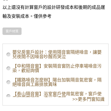
以上還沒有計算窗戶的設計研發成本和後期的成品運
輸及安裝成本。僅供參考
窗戶材質
/news/rnz8b2o
鐵窗價格計算-13
嬰兒房窗戶設計：使用隔音窗隔絕噪音，讓嬰
兒夜間不因噪音吵醒而哭泣
【中和隔音窗】安裝隔音窗防止停車場噪音污
染，歡迎詢價
【鐵路噪音怎麼辦】陽台加裝隔音氣密窗，隔
絕噪音與工廠排放異味
【泰山隔音窗】浴室窗戶使用氣密窗，窗戶使
用搭雲霞玻璃，透光不透視
>>更多門窗知識
【板橋鋁門窗推薦】陽台加裝氣密窗，阻隔冬