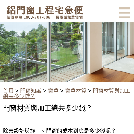
有鋁門窗的結露、隔熱、隔音問
題？找我們就對了！估價專線
0800-707-808
門窗材質與加工總共多少錢？
首頁
>
門窗知識
>
窗戶
>
窗戶材質
>
門窗材質與加工
總共多少錢？
門窗材質與加工總共多少錢？
除去設計與施工。門窗的成本到底是多少錢呢？