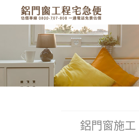
有鋁門窗的結露、隔熱、隔音問
題？找我們就對了！估價專線
0800-707-808
聯絡我們 - 鋁門窗工程宅急便
鋁門窗施工