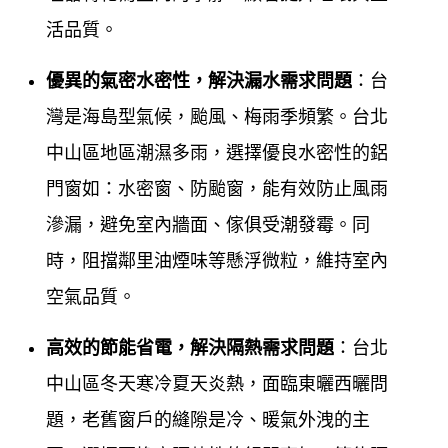
鋁門窗工程宅急便
公司簡介 About
活品質。
Us
優異的氣密水密性，解決漏水需求問題
：台
鋁門窗工程宅急便(台北中山區鐵門台北中山區鐵窗、
灣是海島型氣候，颱風、梅雨季頻繁。台北
鋁門窗) )工廠直營，主要服務台北中山區客戶專業於
中山區地區潮濕多雨，選擇優良水密性的鋁
各式門窗產品與鋁門窗服務，在台北中山區專營各式
門窗如：水密窗、防颱窗，能有效防止風雨
門窗工程40年，來除了長期配合設計師，擁有豐富的
滲漏，避免室內牆面、傢俱受潮發霉。同
新安裝、設計、規劃鋁門窗實務經驗外，更將門窗服
時，阻擋鄰里油煙味等懸浮微粒，維持室內
務，深入一般社區家庭，在台北中山區廣受各區客戶
空氣品質。
肯定。
高效的節能省電，解決隔熱需求問題
：台北
鋁門窗工程宅急便
對於鋁門窗產品製定的品質要求嚴
中山區冬天寒冷夏天炎熱，面臨東曬西曬問
格，對於鋁門窗施工前的溝通及施工受的售後服務，
題，老舊窗戶的縫隙是冷、暖氣外洩的主
堅持做到101%，超越完美，也因為工廠自營，所以能