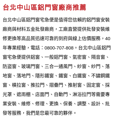
理念，致力於提升客戶的居住品質。
台北中山區鋁門窗廠商推薦
台北中山區鋁門窗宅急便是值得您信賴的鋁門窗安裝
鋁門窗工程宅急便
為台北中山區評分最高的鋁門窗廠
廠商與材料五金批發廠商，工廠直營提供批發安裝維
商，該公司在該地區深耕多年，擁有超過40年經驗，
修更換等高品質迅速可靠的到府與線上估價服務，40
並強調客戶滿意度，提供多樣化服務項目與高品質產
年專業經驗，電話：0800-707-808。台北中山區鋁門
品，且強調「珍惜客戶的每一次需求，認真做好每一
窗宅急便提供鋁窗、一般鋁門窗、氣密窗、隔音窗、
次工作」，可見其專業與服務品質。
防盜窗、玻璃門窗、三合一通風門、紗窗、紗門、落
評分高的原因
地窗、落地門、隱形鐵窗、鐵窗、白鐵窗、不鏽鋼鐵
窗、橫拉窗、推拉門、摺疊門、推射窗、固定窗、採
多年經驗與專業技術
：
鋁門窗工程宅急便
擁
光罩、遮雨棚、店面門、自動門、淋浴拉門等需要專
有超過40年的專業經驗，技術能力精準，能
業安裝、維修、修理、更換、保養、調整、設計、批
夠精準掌握細節。
發等服務，我們是您最可靠的夥伴。