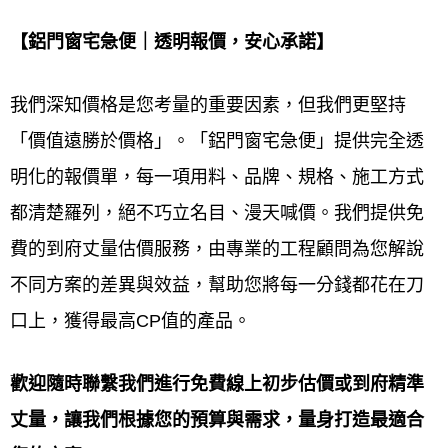
各類場所多元客群。服務旨在滿足
居家商業公共空間
的採光、通風、隔音、安全、節能及美觀的多元需
【鋁門窗宅急便｜透明報價，安心承諾】
求。服務內容提供
客製化設計、專業製造、精準安
我們深知價格是您考量的重要因素，但我們更堅持
裝、門窗換新及維修
一站式解決方案，確保提供符合
「價值遠勝於價格」。「鋁門窗宅急便」提供完全透
現場環境與法規的最佳鋁門窗產品與服務。
明化的報價單，每一項用料、品牌、規格、施工方式
台北中山區鋁門窗線上估價服務介
都清楚羅列，絕不巧立名目、漫天喊價。我們提供免
紹：
費的到府丈量估價服務，由專業的工程顧問為您解說
鋁門窗工程宅急便提供台北中山區
鋁門窗線上估價服
不同方案的差異與效益，幫助您將每一分錢都花在刀
務
通常透過
電話、
LINE
或線上表單
，要求您提供
門窗
口上，獲得最高CP值的產品。
尺寸、照片、樣式
等需求，以便廠商
初步評估
，並提
歡迎隨時聯繫我們進行免費線上初步估價或到府精準
供一個
價格區間或初步報價
。若報價符合需求，將安
丈量，讓我們根據您的預算與需求，量身打造最適合
排專員
到府精確丈量
、確認細節，最終提供
精確報價