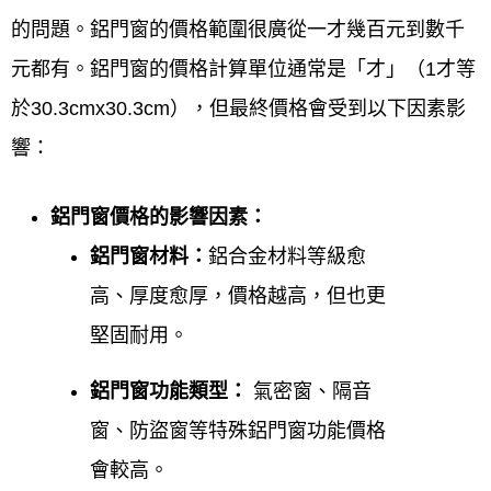
密合度與效果。
的問題。鋁門窗的價格範圍很廣從一才幾百元到數千
元都有。鋁門窗的價格計算單位通常是「才」（1才等
聯絡方式與資訊
於30.3cmx30.3cm），但最終價格會受到以下因素影
公司電話：
0800-707-808，可進行預約與諮
響：
詢。
鋁門窗價格的影響因素：
行動電話：
0952696696。
鋁門窗材料：
鋁合金材料等級愈
Email：
win82015566@gmail.com。
高、厚度愈厚，價格越高，但也更
堅固耐用。
官方LINE ID：
0952-696-696透過電話加入好
友進行線上估價與諮詢。
鋁門窗功能類型：
氣密窗、隔音
窗、防盜窗等特殊鋁門窗功能價格
營業時間:
會較高。
週一至週五 08:00-17:00