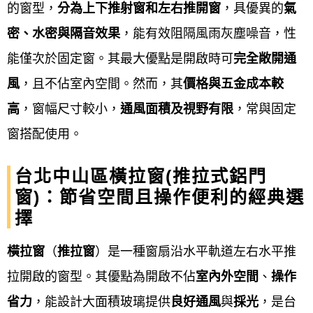
皮屋換板翻修、玻璃乾濕分離隔間(門)淋浴拉門、帷幕
的窗型，
分為上下推射窗和左右推開窗
，具優異的
氣
牆、，門窗及鋼鋁相關工程皆有服務。
密、水密與隔音效果
，能有效阻隔風雨灰塵噪音，性
能僅次於固定窗。其最大優點是開啟時可
完全敞開通
服務項目
Our service
風
，且不佔室內空間。然而，其
價格與五金成本較
鋁門窗工程宅急便提供台北中山區
鋁門窗服務項目包
高
，窗幅尺寸較小，
通風面積及視野有限
，常與固定
含居家門窗（如氣密窗、隔音窗、防盜窗、落地窗、
窗搭配使用。
通風門、推射窗、格子窗、玄關門）、玻璃相關建材
台北中山區橫拉窗(推拉式鋁門
（如採光罩、玻璃屋、玻璃隔間）、衛浴設備（如淋
窗)：節省空間且操作便利的經典選
浴拉門、乾溼分離）、以及商業空間應用（如店面
擇
門、自動門、藝術門、不鏽鋼門、鐵捲門）、紗窗紗
橫拉窗
（
推拉窗
）是一種窗扇沿水平軌
道左右水平推
門的修理和更換、玻璃更換、隱藏式紗窗、百葉窗等
拉開啟的窗型。其優點
為開啟不佔
室內外空間
、
操作
多元品項。 服務涵蓋產品製造、設計、安裝、換新、
省力
，能設計大面積玻璃提供
良好通風
與
採光
，是台
維修與客製化等，旨在滿足住宅與商業空間對採光、