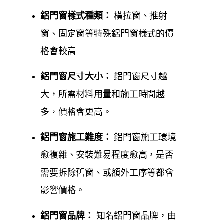
鋁門窗樣式種類：
橫拉窗、推射
週六可預約 08:00-17:00
窗、固定窗等特殊鋁門窗樣式的價
週日休息
格會較高
鋁門窗尺寸
大小
：
鋁門窗尺寸越
Google 評價：5.0顆星
大，所需材料用量和施工時間越
官方網站:
https://www.0800-707-808.com/
了
多，價格會更高。
解更多資訊
鋁門窗施工
難度
：
鋁門窗施工環境
服務區域
：涵蓋台北中山區及新北市其他區
愈複雜、安裝難易程度愈高，是否
域。
需要拆除舊窗、或額外工序等都會
影響價格。
台北中山區鋁門窗安裝、台北中山
區鋁門窗保養、台北中山區鋁門窗
鋁門窗品牌：
知名鋁門窗品牌，由