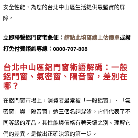
安全性能，為您的台北中山區生活提供最堅實的屏
鋁門窗工程宅急便
擁有多年鋁門窗施工之實務經驗，
障。
從規劃丈量、設計到施工，秉持著用心、高品質、誠
信，來服務所有客戶，從每一個小細節都細心與客戶
立即聯繫鋁門窗宅急便：
請點此填寫線上估價單
或撥
討論溝通，從鋁門窗款式到施工完成後使用便利性、
打免付費諮詢專線：
0800-707-808
耐用度...等等多方面考量，給予最專業之門窗建議，
台北中山區鋁門窗
術語解碼：一般
以降低客戶成本，達到最高品質。
鋁門窗、氣密窗、隔音窗，差別在
哪？
未來
鋁門窗工程宅急便
會持續力求完美，來滿足顧客
的需求，達到舒適、安全、豪華的生活空間，並將最
在鋁門窗市場上，消費者最常被「一般鋁窗」、「氣
新的門窗資訊提供給客戶參考，
鋁門窗工程宅急便
期
密窗」與「隔音窗」這三個名詞混淆。它們代表了不
待為客戶創造最舒適的生活空間環境。
同等級的產品，其性能與價格有著天壤之別。理解它
們的差異，是做出正確決策的第一步。