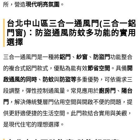
驗收
：: 與業主確認所有細節皆符合
所，營造
現代明亮氛圍
。
合約要求後，進行最終驗收並完成
台北中山區三合一通風門(三合一鋁
收款。
門窗)：防盜通風防蚊多功能的實用
選擇
售後保固
：
三合一通風門是一種將
鋁門
、
紗窗
、
防盜門
功能整合
廠商提供後續的保固服務，並說明產品的基
的複合式鋁門款式，優點為能有效
節省空間
。具備
開
本保養方式，以確保產品能長期穩定運作。
啟通風的同時
、
防蚊
與
防盜等
多重優勢，可依需求三
段調整，彈性控制通風量。常見應用於
廚房門
、
陽台
注意事項
門
，解決傳統雙層門佔用空間與開啟不便的問題，提
公寓大廈規定
： 在加裝或變更外牆門窗前，
供更舒適便捷的生活空間。此門款結合實用與美觀，
應先確認該公寓大廈規約，以免觸犯法規。
是現代住宅的理想選擇。
品質考量
： 可要求廠商提供品牌認證數據，