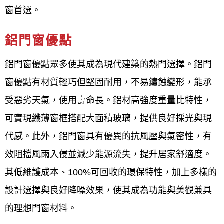
北中山區紗窗修理價格,台北中山區紗窗更換價格,台北
窗首選。
中山區窗戶玻璃更換價格
鋁門窗優點
想尋找最高評分的台北中山區鋁門
鋁門窗優點眾多使其成為現代建築的熱門選擇。鋁門
窗廠商嗎？台北中山區鋁門窗推薦
廠商：
窗優點有材質輕巧但堅固耐用，不易鏽蝕變形，能承
受惡劣天氣，使用壽命長。鋁材高強度重量比特性，
鋁門窗工程宅急便
是一家提供台北中山區各式室內外
可實現纖薄窗框搭配大面積玻璃，提供良好採光與現
門窗設計、製造與施工服務的專業鋁門窗廠商，服務
代感。此外，鋁門窗具有優異的抗風壓與氣密性，有
對象包括設計師與一般家庭客戶，並強調嚴格的品質
效阻擋風雨入侵並減少能源流失，提升居家舒適度。
要求、細緻的施工前溝通、完善的售後服務以及工廠
其低維護成本、100%可回收的環保特性，加上多樣的
自營才能提供平實合理的價格。 服務項目涵蓋隔音氣
設計選擇與良好降噪效果，使其成為功能與美觀兼具
密窗、格子窗、採光罩、淋浴拉門、店面門等多種產
的理想門窗材料。
品，並以「品質第一、顧客至上、永續經營」為經營