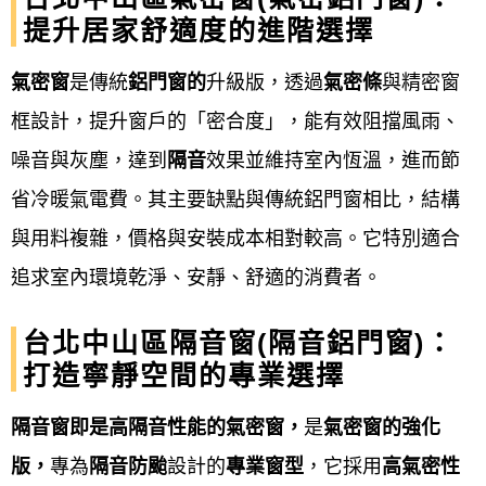
提升居家舒適度的進階選擇
心。 同時，企業也重視員工福祉、環境永續發展，並
以品牌提升來拓展商機，最終實現企業與客戶的共贏
氣密窗
是傳統
鋁門窗的
升級版，透過
氣密條
與精密窗
目標。
框設計，提升窗戶的「密合度」，能有效阻擋風雨、
噪音與灰塵，達到
隔音
效果並維持室內恆溫，進而節
品質：
省冷暖氣電費。其主要缺點與傳統鋁門窗相比，結構
鋁門窗工程宅急便
與多家知名窗戶廠商合作，以確保
與用料複雜，價格與安裝成本相對較高。它特別適合
我們提供的用料之品質。並在施工完成後安排時間進
追求室內環境乾淨、安靜、舒適的消費者。
行驗收，讓客戶安心又放心！
台北中山區隔音窗(隔音鋁門窗)：
專業：
打造寧靜空間的專業選擇
鋁門窗工程宅急便
配合各客戶之需求及預算，提供完
隔音窗即是高隔音性能的氣密窗，
是
氣密窗的強化
善高品質的產品。對於客戶我們免費估價，並依照需
版，
專為
隔音
防颱
設計的
專業窗型
，它採用
高氣密性
求現場規劃及建議。