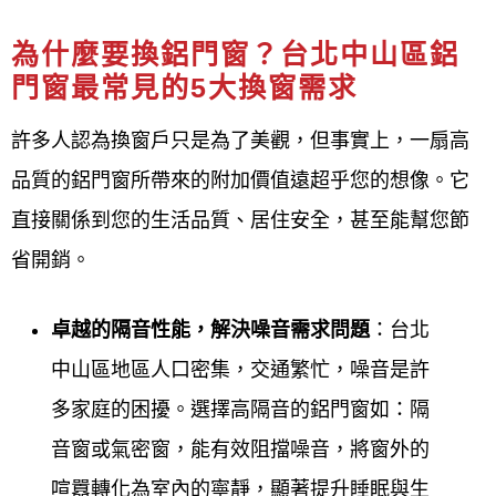
品質至上
： 從材料挑選到施工完成，每個環
為什麼要換鋁門窗？台北中山區鋁
節都層層把關，確保產品品質達到最高標
門窗最常見的5大換窗需求
準。
許多人認為換窗戶只是為了美觀，但事實上，一扇高
客戶滿意導向
： 秉持「追求客戶滿意是我們
品質的鋁門窗所帶來的附加價值遠超乎您的想像。它
最大的責任」的理念，並強調「珍惜客戶的
直接關係到您的生活品質、居住安全，甚至能幫您節
每一次需求，認真做好每一次工作」，贏得
省開銷。
客戶信任。
卓越的隔音性能，解決噪音需求問題
：台北
完善的服務
： 提供免費諮詢與評估、快速完
中山區地區人口密集，交通繁忙，噪音是許
工、準時交付，以及完善的售後服務，讓客
多家庭的困擾。選擇高隔音的鋁門窗如：隔
戶省時、省心、更安心。
音窗或氣密窗，能有效阻擋噪音，將窗外的
喧囂轉化為室內的寧靜，顯著提升睡眠與生