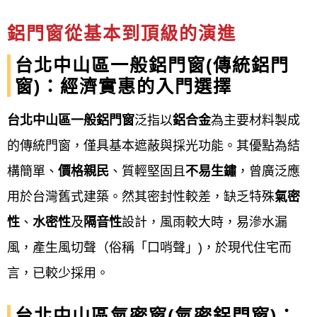
鋁門窗工程宅急便
TEL:0800-707-808提供台北中山區
鐵窗, 鐵門安裝施工。 鐵窗, 鐵門, 鋁門窗, 隔音窗,氣密
鋁門窗從基本到頂級的演進
窗, 防盜窗安裝施工
台北中山區一般鋁門窗(傳統鋁門
窗：鋁窗、鋁門窗、鐵窗、不銹鋼窗，各式隔音氣密
窗)：經濟實惠的入門選擇
窗、防盜氣密窗、一般氣密窗樣式規劃安裝工程。
台北中山區一般鋁門窗
泛指以
鋁合金
為主要材料製成
門：客製化打造您的鐵、鋁門，專業金屬門，不銹鋼
的傳統門窗，僅具基本遮蔽與採光功能。其優點為結
門，鍛造鐵門；電動鐵門製作安裝。
構簡單、
價格親民
、質輕堅固且
不易生鏽
，曾廣泛應
Our philosophy
用於台灣舊式建築。然其密封性較差，缺乏特殊
氣密
性
、
水密性
及
隔音性
設計，風雨較大時，易滲水漏
鋁門窗工程宅急便
的經營理念是提供優質產品、顧客
風，產生風切聲（俗稱「口哨聲」)，於現代住宅而
至上、安全實用以及永續經營等核心價值。 這包括確
言，已較少採用。
保產品的品質和設計適合客戶需求，提供免費專業估
價和到府服務，並在施工後確實驗收以保障客戶安
台北中山區氣密窗(氣密鋁門窗)：