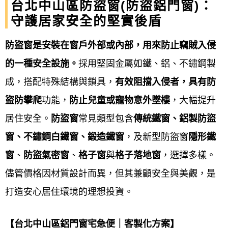
台北中山區防盜窗(防盜鋁門窗)：
並根據預算考量門窗的抗風壓、水密性與隔
守護居家安全的堅實後盾
音性能等。
防盜窗是安裝在窗戶外部或內部，用來防止竊賊入侵
施工方式
： 若需拆除舊窗，通常會進行灌
的一種安全設施。
採用堅固金屬如鐵、鋁、不鏽鋼製
漿、補土和油漆等後續處理，影響工時與預
成，搭配特殊結構與鎖具，
有效阻擋入侵者，具有防
算。
盜防攀爬
功能，
防止兒童或寵物意外墜樓
，大幅提升
居住安全。
防盜窗
常見類型包含
傳統鐵窗、鋁製防盜
來電詢問 → 現場丈量估價 → 簽訂合約 → 工廠內訂製
窗、不鏽鋼白鐵窗、鍛造鐵窗
，及新型防盜窗
隱形鐵
→ 到府安裝 →售後保固
窗
、
防盜氣密窗
、
格子窗
與
格子落地窗
，選擇多樣。
來電詢問
儘管價格因材質設計而異，但其兼顧安全與美觀，是
打造安心居住環境的理想投資。
現場丈量估價
【台北中山區鋁門窗宅急便｜客製化方案】
簽訂合約