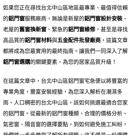
台北中山區氣密窗,台北中山區铝門,台北中山區玻璃門
如果您正在尋找台北中山區地區最專業、最值得信賴
窗,台北中山區氣密門,台北中山區氣密窗品牌排名,台
的
鋁門窗
服務廠商，無論是新屋的
鋁門窗設計安裝
、
北中山區傳統鋁門價格,台北中山區落地鋁門窗價格,台
老屋的
舊窗換新窗
、緊急的
鋁門窗維修
，甚至是尋找
北中山區現成鋁窗價格,台北中山區700型鋁門價格,台
高品質的
鋁門窗材料
與
五金配件批
發廠商
，這篇文章
北中山區客廳落地門價格,台北中山區房間鋁門價格,台
都將成為您最實用的最終指南。讓我們一同深入了解
北中山區大門落地門價格ptt,台北中山區舊鋁窗改氣密
鋁門窗選購
的關鍵要素，為您的居家品質升級！
窗價格ptt,台北中山區鋁門窗樣式,台北中山區鋁門窗價
格,台北中山區舊鋁窗改氣密窗價格,台北中山區陽台鋁
在這篇文章中，台北中山區鋁門窗宅急便以將豐富的
門窗樣式,台北中山區鋁門窗材料規格,台北中山區落地
專業角度，豐富安裝經驗，為您深入解析在潮濕多
鋁門窗樣式,台北中山區客廳鋁門窗樣式,台北中山區鋁
雨、人口稠密的台北中山區，該如何挑選最適合您家
門窗樣式價格,台北中山區廚房鋁門窗樣式,台北中山區
的鋁門窗。從最新的鋁門窗種類、合理的價格分析、
鋁門窗款式,台北中山區鋁門窗顏色,台北中山區現成鋁
氣密窗、隔音窗的選擇要點，到如何避免施工糾紛，
窗尺寸,台北中山區陽台鋁窗價格,台北中山區氣密窗價