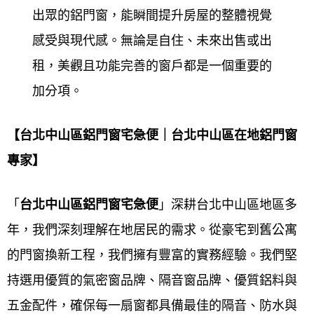
質，更專業快速的施工，
鋁門窗工程宅急便
不斷的求
出眾的鋁門窗，能瞬間提升房屋的整體視覺
取新知，並加強勘驗每一次施工品質，達到舒適安全
感受與現代感。無論是自住、未來出售或出
品質的嚴謹要求，最好的鋁門窗施工品質及優好售後
租，美觀且功能完善的窗戶都是一個重要的
服務，有良好的口碑，才是長久經營之道，客戶滿意
加分項。
的肯定，才能長長久久穩定經營。如有任何門窗居家
問題歡迎來電 ~免費到現場估價。
【台北中山區鋁門窗宅急便｜台北中山區在地鋁門窗
專家】
鋁門窗工程宅急便
堅持的理念『品質第一，顧客至
上，永續經營』以專業，誠信，創新，來協助改善家
「
台北中山區鋁門
窗宅急便
」深耕台北中山區地區多
的環境，提升生活品質。於創立以來深耕40年，有極
年，我們深刻理解在地居民的需求。從豪宅到舊公寓
高之評價，更受到客戶的肯定，為您建立心中的夢想
的門窗換新工程，我們擁有豐富的實務經驗。我們堅
家！40年的堅持 │
鋁門窗工程宅急便
│ 打造優質窗的
持選用優質的氣密窗品牌、隔音窗品牌、優質鋁料與
夢想家
五金配件，確保每一扇窗都具備最佳的隔音、防水與