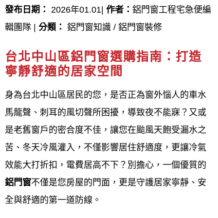
台北中山區鋁窗安裝價錢,台北中山區鋁窗施工流程圖,
發布日期：
2026年01.01|
作者：
鋁門窗工程宅急便編
台北中山區門窗工程施工要領,台北中山區鋁門窗工程
輯團隊 |
分類：
鋁門窗知識 / 鋁門窗裝修
施工品質管理標準,台北中山區鋁窗安裝注意事項,台北
台北中山區鋁門窗選購指南：打造
中山區鋁門窗裝不回去,台北中山區鋁門窗安裝時間,台
寧靜舒適的居家空間
北中山區窗框安裝,台北中山區鋁門窗,台北中山區铝
身為台北中山區居民的您，是否正為窗外惱人的車水
窗,台北中山區門窗,台北中山區鋁窗價格,台北中山區
馬龍聲、刺耳的風切聲所困擾，導致夜不能寐？又或
鋁門框價格,台北中山區陽台鋁門窗價格,台北中山區鋁
是老舊窗戶的密合度不佳，讓您在颱風天飽受漏水之
窗包框價格,台北中山區窗戶安裝,台北中山區鋁門窗報
苦、冬天冷風灌入，不僅影響居住舒適度，更讓冷氣
價,台北中山區鋁門窗估價,台北中山區鋁門窗價錢,台
效能大打折扣，電費居高不下？別擔心，一個優質的
北中山區鋁門窗價格查詢,台北中山區氣密窗安裝,鋁門
鋁門窗
不僅是您房屋的門面，更是守護居家寧靜、安
窗台北中山區ptt,台北中山區鋁門窗維修,台北中山區鋁
全與舒適的第一道防線。
門窗推薦,台北中山區門窗行,台北中山區附近鋁門窗,