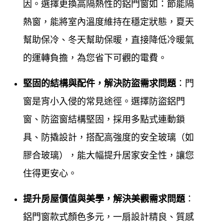
因。選擇更換高隔熱性的鋁門窗如：節能隔
將最合理平實的價格提供給所有客戶，我們希望為客
熱窗，能將室內溫度維持在穩定狀態，夏天
戶創造最舒適的居家及辦公空間，您的鋁門窗問題交
幫助保冷、冬天幫助保暖，直接降低冷暖氣
給
鋁門窗工程宅急
便讓您最放心
的運轉負擔，為您省下可觀的電費
。
鋁門窗工程宅急便
專業於各式門窗，鋁門窗服務，多
堅固的結構與配件，解決防盜需求問題
：門
年來除了長期配合設計師，擁有豐富的新裝、設計、
窗是宵小入侵的常見途徑。選擇防盜鋁門
規劃鋁門窗實務經驗外，更將門窗服務，深入一般社
窗、防盜窗結構堅固，採用多點式連動鎖
區家庭，對於門窗製定的品質要求嚴格，對於施工前
具、防撬設計，搭配高強度的安全玻璃（如
的溝通及施工受的售後服務，工廠自營，所以能將最
膠合玻璃），能大幅提升居家安全性，讓您
合理平實的價格提供給所有客戶，我們希望為客戶創
住得更安心。
造最舒適的居家辦公空間，您的門窗問題交給
鋁門窗
提升房屋價值與美學，解決美觀需求問題
：
工程宅急便
讓您最放心。為了能夠提供更好的門窗品
鋁門窗款式顏色多元，一扇設計精良、質感