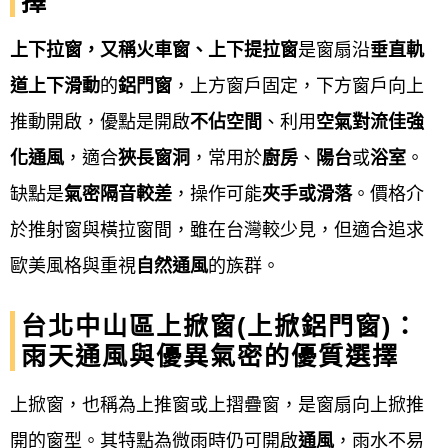
擇
上下拉窗，又稱火車窗、上下提拉窗
是窗扇沿
垂直軌
由專業人員到現場進行精確丈量，確認開口
道上下滑動
的
鋁門窗
，上方窗戶固定，下方窗戶向上
尺寸、牆面狀況、樓層運輸動線等，並提供
推動開啟，優點是開啟
不佔空間
、利用
空氣對流佳強
專業建議。
化通風
，適合
狹長窗洞
，常用於
廚房
、
陽台
或
浴室
。
詳細規劃與簽約報價
：
缺點是
氣密隔音較差
，操作可能
夾手或滑落
。價格介
於推射窗與橫拉窗間，雖在台灣較少見，但適合追求
根據丈量結果，提供詳細的報價單與施工規
歐美風格與重視
自然通風
的族群。
劃，確認窗型、材質、五金、玻璃規格等細
節，雙方同意後簽訂合約。
台北中山區上掀窗(上掀鋁門窗)：
雨天通風與優異氣密的優質選擇
備料與工廠加工
：
上掀窗，也稱為上推窗或上摺疊窗，是窗扇向上掀推
開的窗型。其特點為微雨時仍可開啟
通風
，雨水不易