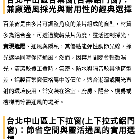
台北中山區百葉窗(百葉鋁門窗)：
兼顧通風採光與耐用性的經典選擇
常包含：來電
諮詢、到府丈量、設計規劃、報價簽
約、備料製作、現場安裝、驗收清潔，以及最後的售
百葉窗是由多片可調整角度的葉片組成的窗型，材質
後保固服務。
此流程確保從客戶需求到完工驗收，每
多為鋁合金，可透過旋轉葉片角度，靈活控制採光，
個環節都有專人負責與跟進，以提供客製化且符合需
實現遮陽、
通風與隱私，其優點能彈性調節光線，採
求的產品與服務。
光遮陽同時保持通風。然而，因葉片間隙會輕微漏
光，清潔較費工費時，氣密、防水與隔音較其他窗型
台北中山區鋁門窗服務流程細項
差，鋁製百葉窗價格屬中等價位，適合潮濕或陽光直
線上諮詢與初步評估
：
射的環境使用，常安裝在浴室、廚房、陽台、機房或
樓梯間等需通風的場所。
透過電話、LINE 或線上表單與廠商聯繫，說
明需求、期望風格和預算，進行初步了解。
台北中山區上下拉窗(上下拉式鋁門
窗)：節省空間與靈活通風的實用選
現場丈量與勘查
：