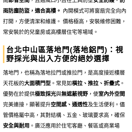
間
節省空間
，且通風口小且在上具防墜
安全防護
。
防
保防水性與氣密性。
雨防塵防盜，適合高樓。
內開模式可將窗扇完全向內
打開，方便清潔和維護。 價格極高，安裝維修困難，
安裝窗扇與玻璃
：: 小心地將內框窗
常安裝於的兒童房或高樓層住宅等場域。
扇和玻璃安裝到位，並進行調整。
台北中山區落地門(落地鋁門)：視
完工驗收與收款
：
野採光與出入方便的絕妙選擇
功能測試
：: 檢查窗扇開關是否順
落地門，也稱為落地拉門或推拉門，是高度接近樓層
暢、玻璃是否完整、氣密性是否良
天花板的
大面積門型
。常見如
橫拉、推拉、折疊式
。
好、以及防水性是否符合要求。
優勢在於提供
極致採光
與
無遮蔽視野
，使
室內外空間
完美連接，顯著提升
空間感、通透性
及生活便利。儘
現場清潔
：: 清潔施工現場，恢復環
管價格屬中高，其對結構、五金、玻璃要求高，確保
境整潔。
安全與耐用
。廣泛應用於住宅客廳、餐區或商業場