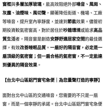
窗框
與
多層加厚玻璃
，能高效阻絕外部
噪音、風雨、
承諾：
灰塵、油煙味、風切聲
，顯著降低
街道、機場、工廠
等噪音，提升室內寧靜度，並達到
節能
效果。儘管初
鋁門窗工程宅急便
從設計到施工及維護全程服務，價
期投資較氣密窗高，對於居住於
吵雜環境
或追求
高品
格合理，多年來深受客戶好評，有口皆碑。鋁門窗擁
質生活
者，隔音窗是創造
安靜舒適居家空間
的最佳選
有多年施工經驗，兼具安全、功能與美觀，致力實現
擇，有效
改善睡眠品質
。
一扇好的隔音窗，必定是一
的目標。
扇頂級的氣密窗；但一扇合格的氣密窗，不一定能達
Service purpose
到優異的隔音效果
。
鋁門窗工程宅急便的
鋁門窗服務宗旨是以「
顧客至
【
台北中山區
鋁門窗宅急便｜為您量聲打造的寧靜】
上」，提供高品質產品，確保安全與美觀，並提供完
善的售後服務，以實現永續經營和提升居住品質
。 具
面對台北中山區的交通噪音，您需要的不只是一扇
體的宗旨會因公司而異，但核心原則是結合專業知
窗，而是一個寧靜的承諾。台北中山區鋁門窗宅急便