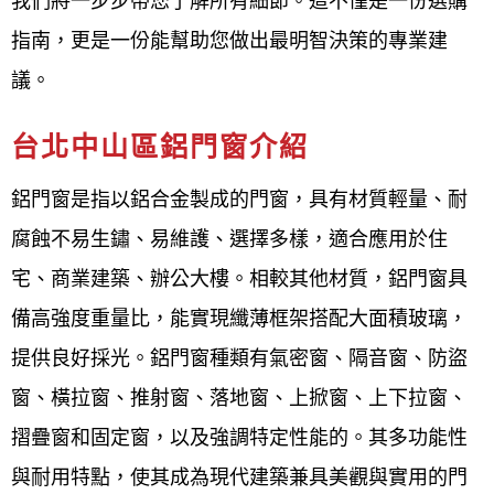
我們將一步步帶您了解所有細節。這不僅是一份選購
格,台北中山區氣密窗推薦,台北中山區鋁門樣式,台北
指南，更是一份能幫助您做出最明智決策的專業建
中山區鋁門窗五金材料,台北中山區鋁門窗五金材料行,
議。
鋁門窗材料行台北中山區,台北中山區專業鋁門窗五金,
台北中山區鋁門窗介紹
台北中山區鋁門窗輪子哪裡買,鋁門窗五金材料行台北
中山區,台北中山區鋁材料行,台北中山區鋁門窗配件,
鋁門窗是指以鋁合金製成的門窗，具有材質輕量、耐
台北中山區鋁門窗材料行,台北中山區鋁窗五金,台北中
腐蝕不易生鏽、易維護、選擇多樣，適合應用於住
山區鋁管材料行,台北中山區紗窗材料哪裡買,台北中山
宅、商業建築、辦公大樓。相較其他材質，鋁門窗具
區鋁料,台北中山區鋁門窗材料哪裡買,台北中山區鋁材
備高強度重量比，能實現纖薄框架搭配大面積玻璃，
行,台北中山區鋁門窗材料批發,鋁門窗維修台北中山
提供良好採光。鋁門窗種類有氣密窗、隔音窗、防盜
區,台北中山區修理鋁門窗價格,台北中山區鋁門窗軌道
窗、橫拉窗、推射窗、落地窗、上掀窗、上下拉窗、
修理,台北中山區鋁門窗滑輪更換,台北中山區紗窗修理
摺疊窗和固定窗，以及強調特定性能的。其多功能性
推薦,台北中山區修理紗窗,台北中山區換紗窗價格,台
與耐用特點，使其成為現代建築兼具美觀與實用的門