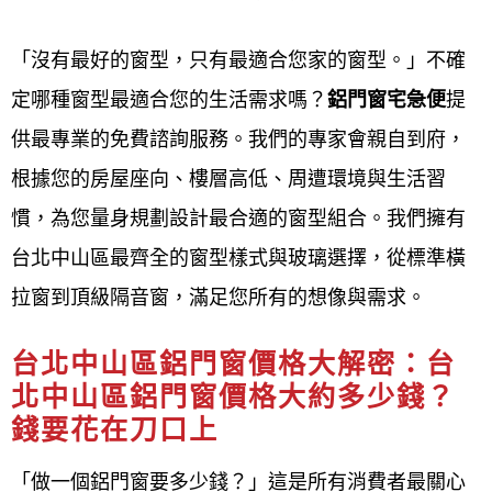
工廠內訂製
「沒有最好的窗型，只有最適合您家的窗型。」不確
定哪種窗型最適合您的生活需求嗎？
鋁門窗宅急便
提
到府安裝
供最專業的免費諮詢服務。我們的專家會親自到府，
售後保固
根據您的房屋座向、樓層高低、周遭環境與生活習
慣，為您
量身規劃設計最合
適的窗型組合。我們擁有
台北中山區鋁門窗安裝流程
台北中山區最齊全的窗型樣式與玻璃選擇，從標準橫
鋁門窗工程宅急便提供台北中山區
鋁門窗安裝流程通
拉窗到頂級隔音窗，滿足您所有的想像與需求。
常包含舊窗拆除、新門窗框固定、門窗框與牆體間的
台北中山區鋁門窗價格大解密：台
密封填縫、以及隱蔽工程驗收後進行最終的確認。 安
北中山區鋁門窗價格大約多少錢？
裝方法可分為乾式或濕式，應根據住家實際情況和預
錢要花在刀口上
算來選擇最適合的工法，並確保門窗框有足夠的固定
片，間距適當，以防止因重力導致下垂，影響窗扇的
「做一個鋁門窗要多少錢？」這是所有消費者最關心