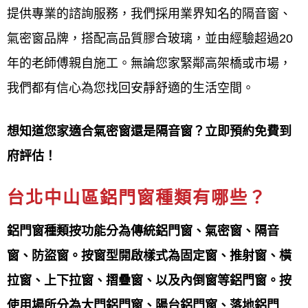
識，了解客戶需求，並提供精確的規劃與合理的價
提供專業的諮詢服務，我們採用業界知名的隔音窗、
格，最終達到客戶滿意。
氣密窗品牌，搭配高品質膠合玻璃，並由經驗超過20
年的老師傅親自施工。無論您家緊鄰高架橋或市場，
品質：
我們都有信心為您找回安靜舒適的生活空間。
鋁門窗工程宅急便提供
免費估價，價錢實惠堅持用料
的品質施作上的用心
想知道您家適合氣密窗還是隔音窗？立即預約免費到
府評估！
安全：
台北中山區鋁門窗種類有哪些？
鋁門窗工程宅急便提供
秉持安全第一的原則除了品質
還帶給您最安全的產品
鋁門窗種類按功能分為傳統鋁門窗、氣密窗、隔音
窗、防盜窗。按窗型開啟樣式為固定窗、推射窗、橫
服務：
拉窗、上下拉窗、摺疊窗、以及內倒窗等鋁門窗。按
鋁門窗工程宅急便提供
品質第一，顧客至上用心傾聽
使用場所分為大門鋁門窗、陽台鋁門窗、落地鋁門