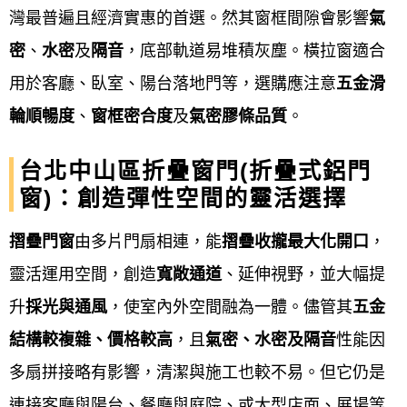
灣最普遍且經濟實惠的首選。然其窗框間隙會影響
氣
通風、隔音、安全、節能與美觀的需求。
密
、
水密
及
隔音
，底部軌道易堆積灰塵。橫拉窗適合
用於客廳、臥室、陽台落地門等，選購應注意
五金滑
門的工程：
不鏽鋼門、鋁門、鍛造門、白鐵
輪順暢度
、
窗框密合度
及
氣密膠條品質
。
門、鐵捲門、鋼板門、鋼木門、琺瑯門、硫
化銅門、旋轉門、白鐵玻璃自動門、玻璃自
台北中山區折疊窗門(折疊式鋁門
動門、…等。
窗)：創造彈性空間的靈活選擇
窗的工程：
鐵窗、白鐵窗、鋁窗、鍛造鐵
摺疊門窗
由多片門扇相連，能
摺疊收攏最大化開口
，
窗、景觀推側窗、氣密窗、隔音氣密窗…
靈活運用空間，創造
寬敞通道
、延伸視野，並大幅提
等。
升
採光與通風
，使室內外空間融為一體。儘管其
五金
結構較複雜、價格較高
，且
氣密、水密及隔音
性能因
鐵皮屋施工：
鐵皮屋工程、頂樓加蓋、鋼構
多扇拼接略有影響，清潔與施工也較不易。但它仍是
鐵皮屋工程、鐵厝、鐵棟、鐵屋、鐵皮屋換
連接客廳與陽台、餐廳與庭院、或大型店面、展場等
屋頂、 鐵皮屋生鏽處理、鐵皮屋防鏽、鐵皮