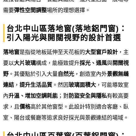
需要
彈性空間調整
場所的理想選擇。
屋隔熱、工廠搭建鐵皮屋…等。
欄杆樓梯：
藝術欄杆、鍛鐵欄杆、鐵樓梯、
台北中山區落地窗(落地鋁門窗)：
引入陽光與開闊視野的設計首選
金屬樓梯、樓梯扶手…等。
落地窗
是指從地板延伸至天花板的
大型窗戶設計
，主
採光雨遮：
採光罩、遮雨棚、雨庇、採光車
要以
大片玻璃
構成，能極致提升
採光、通風
與
開闊視
棚…等。
野
。其優點於引入大量
自然光
，創造室內外
景觀無縫
其它工程：
H型鋼鐵架、 C型鋼鐵架、鋼構工
連結
，
提升生活品質
。然因
玻璃面積大
，可能導致室
程、金屬工程、鋁製警衛鋼亭、守衛亭、警
內
升溫、增加空調耗能
；對
防盜安全與隱私
有較高要
衛崗亭等。
求，且
價格
高於其他窗型。此設計特別適合客廳、臥
台北中山區鋁門窗服務流程
室、陽台或餐廳等追求良好採光與景觀連結的場域。
鋁門窗工程宅急便提供台北中山區
鋁門窗服務流程通