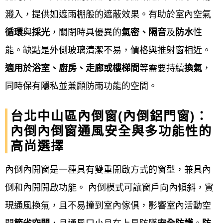
廠商依據合約內容，在工廠進行裁料、切
濺入，提供如遮雨棚般的遮蔽效果。有助於室內空氣
割、組裝等前置作業。
循環
與
採光
，關閉時具優異的
氣密、隔音
及
防水
性
現場安裝施工
：
能。缺點是外側玻璃清潔不易，價格與推射窗相近。
適用於浴室、廚房、走廊或樓梯間
等需要持續
換氣
，
拆除舊窗
：: 若有舊窗，需先進行拆
同時保有隱私並兼顧防雨功能的空間。
除。
台北中山區內倒窗(內倒鋁門窗)：
新框安裝
：: 將新窗框依序固定於牆
內倒內倒窗通風安全與多功能性的
面，並確保水平與垂直，例如使用
高尚選擇
膨脹螺栓或固定片。
內倒內開窗是一種具有雙重開啟方式的窗型，兼具內
填縫與密封
：: 使用發泡膠填滿窗框
倒和內開開啟功能。 內倒模式可讓窗戶向內傾斜，實
與牆面間的縫隙，待固化後再進行
現通風換氣，且不易撞到室內傢俱，影響室內活動空
切割，並在接縫處施打矽利康，確