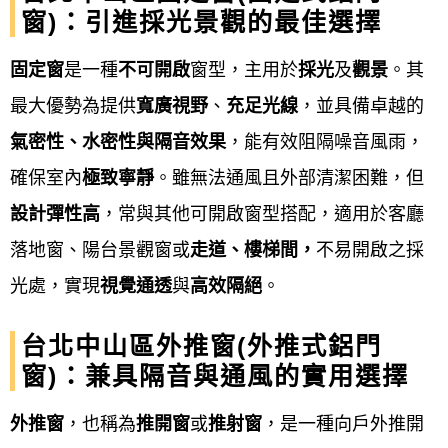
窗)：引進採光景觀的最佳選擇
依據氣密性、隔音性、安全性、開啟方式、以及美觀
固定窗
是一種
不可開啟
窗型，主用於
採光
及
觀景
。其
設計等需求來挑選適合的產品。
最大優勢為提供
寬廣視野
、
充足光線
，並具備卓越的
鋁門窗工程宅急便提供
台北中山區鋁門窗、氣密窗、
氣密性、水密性與隔音效果
，能有效阻隔噪音風雨，
隔音窗、 H型鋁鋼構採光罩、遮雨棚、藝術玄關門、
確保室內
極致寧靜
。雖無法通風且外部清潔困難，但
氣密加壓門、硫化銅門、浴廁門、不銹鋼門、不銹鋼
設計彈性高
，常與其他可開啟窗型搭配，適用於客廳
防盜門窗、玻璃屋、鋁格柵、板牆、格子窗、兒童安
落地窗、陽台景觀窗或
走道、樓梯間，
不易開啟之採
全窗、防盜門窗、凸窗、雨遮、防盜窗、陽台窗、景
光處，實現
視覺通透
與
高效隔絕
。
觀窗、推射窗、店面門、玄關門、隔音門、浴室
台北中山區外推窗(外推式鋁門
門、、淋浴拉門、遮雨棚、鍛造門窗、鐵皮屋、隔音
窗)：兼具隔音與通風的實用選擇
器密鋁門窗、三合一門組、隱形折疊式紗窗、鍛造
窗、玻璃自動門、遙控電動捲門、輕鋼架天花板、鐵
外推窗
，也稱為
推開窗
或
推射窗
，是一種向戶外推開