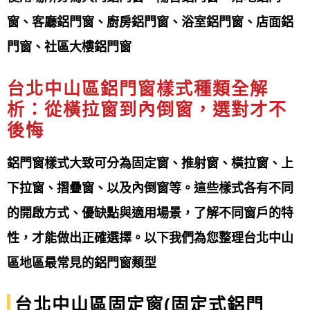
您的需求設計出符合您個人的客製化服務
窗、客廳鋁門窗、廚房鋁門窗、浴室鋁門窗、店面鋁
門窗、社區大樓鋁門窗
保固：
鋁門窗工程宅急便提供
非人為、天災損壞三年防水保
台北中山區鋁門窗樣式種類全解
析：從橫拉窗到
內倒窗
，選對才不
固帶給您最完善的產品售後
後悔
專營產品項目
Our products
鋁門窗樣式大致可分為固定窗、推射窗、橫拉窗、上
鋁門窗工程宅急便提供台北中山區
鋁門窗產品項目非
下拉窗、摺疊窗、以及內倒窗等。這些樣式各有不同
常多元，主要可分為
鋁窗（如氣密窗、隔音窗、景觀
的開啟方式、優缺點與適用場景，了解不同窗戶的特
窗、格子窗、推射窗等）、鋁門（如玄關門、三合一
性，才能做出正確選擇。以下我們為您整理台北中山
通風門、淋浴拉門）、以及戶外產品（如採光罩
、玻
區地區最常見的鋁門窗類型
璃屋
、雨遮、花架）等
。 其他還有強調美觀的造型
台北中山區固定窗(固定式鋁門
窗，以及特殊功能的凸窗、百葉窗等產品。 選擇時可