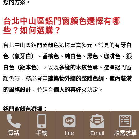
您的方案。
與建議
，是門窗更換的第一步。此服務提供
快速了解
預算
、
不便到場時也能取得資訊
的便利管道。
台北中山區鋁門窗顏色選擇有哪
些？如何選購？
線上估價服務流程
台北中山區鋁門窗顏色選擇豐富多元，常見的有
牙白
鋁門窗工程宅急便提供台北中山區鋁門窗線上估價服
色（象牙白）、香檳色、純白色、黑色、咖啡色、銀
務
流程
如下：
白色（鋁本色）
，以及
多樣的木紋色
等。選擇鋁門窗
顏色時，務必考量
建築物外牆的整體色調
、
室內裝潢
線上初步諮詢與需求提供
的風格設計
，並結合
個人的喜好
來決定。
透過
LINE
、
線上表單
或電話聯繫廠
商，說明您的
預算
、想改善的
問題
鋁門窗顏色選擇：
(如：隔音、氣密) 及想要的
窗型
。
牙白色(
象牙白色)
：
屬於百搭色系，能與多種
傳送現場照片與
初步尺寸
電話
手機
line
Email
填需求單