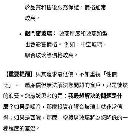
維修、台北中山區鋁門窗更換
於品質和售後服務保證，價格通常
台北中山區鋁門窗
安裝維修、更換保養，均有專業的
較高。
服務人員到現場評估與業者討論，將多年的專業經驗
鋁門窗玻璃：
玻璃厚度和玻璃類型
與熱忱服務帶給客戶，同時是台灣一線氣密窗、隔音
也會影響價格。 例如，中空玻璃、
窗品牌的特約授權經銷商，施工過程嚴格把關，讓客
膠合玻璃等價格較高。
戶有更優良的品質，歡迎來電0800-707-808或加入
LINE ID，我們都有專人來為您解答。
【重要提醒】
與其追求最低價，不如重視「性價
比」。一扇廉價但無法解決您問題的窗戶，只是徒然
台北中山區鋁門窗服務對象
的浪費。您應該思考的是：
我最想解決的問題是什
鋁門窗工程宅急便提供台北中山區鋁門窗服務對象涵
麼？
如果是噪音，那麼投資在膠合玻璃上就非常值
蓋
一般住宅、透天厝、公寓、集合社區大樓、公司行
得；如果是西曬，那麼
中空複層玻璃將為您降低的一
號、辦公室、店面、餐廳、工廠、公家機關、學校
等
棟程度的室溫。