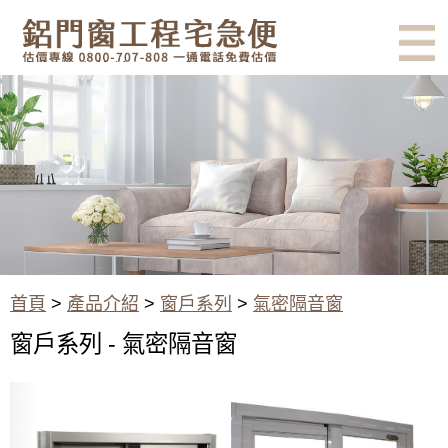
有鋁門窗的結露、隔熱、隔音問
題？找我們就對了！估價專線
0800-707-808
氣密隔音窗 - 窗戶系列 - 產品介
紹 - 鋁門窗工程宅急便
首頁
>
產品介紹
>
窗戶系列
>
氣密隔音窗
窗戶系列 - 氣密隔音窗