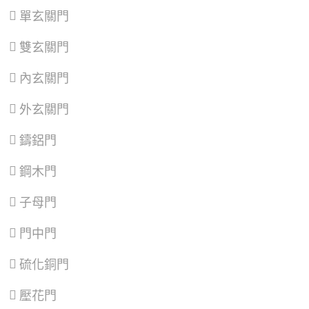
安
股
樂
梅
單玄關門
區
、
區
、
區
、
區
、
萬
泰
七
蘆
雙玄關門
華
山
堵
竹
區
、
區
、
區
、
區
、
信
林
暖
大
內玄關門
義
口
暖
溪
區
、
區
、
區
區
、
外玄關門
士
三
龍
林
重
潭
區
、
區
、
區
、
鑄鋁門
北
蘆
龜
投
洲
山
鋼木門
區
、
區
、
區
、
內
土
大
湖
城
園
子母門
區
、
區
、
區
、
南
樹
觀
門中門
港
林
音
區
、
區
、
區
、
文
三
新
硫化銅門
山
峽
屋
區
區
、
區
、
壓花門
鶯
復
歌
興