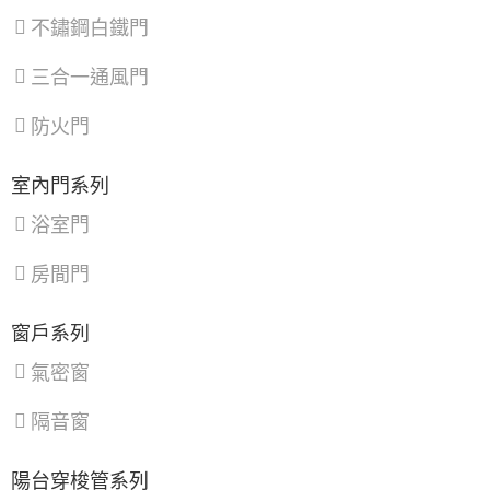
區
、
區
不鏽鋼白鐵門
新
店
三合一通風門
區
、
淡
水
防火門
區
、
八
里
室內門系列
區
、
汐
浴室門
止
區
、
房間門
深
坑
區
窗戶系列
氣密窗
隔音窗
陽台穿梭管系列