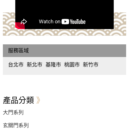
服務區域
台北市
新北市
基隆市
桃園市
新竹市
中
板
仁
桃
東
正
橋
愛
園
區
、
區
、
區
、
區
、
區
、
北
大
中
中
中
區
、
同
和
正
壢
香
區
、
區
、
區
、
區
、
山
中
永
信
平
區
產品分類
山
和
義
鎮
區
、
區
、
區
、
區
、
大門系列
松
新
中
八
山
莊
山
德
區
、
區
、
區
、
區
、
玄關門系列
大
五
安
楊