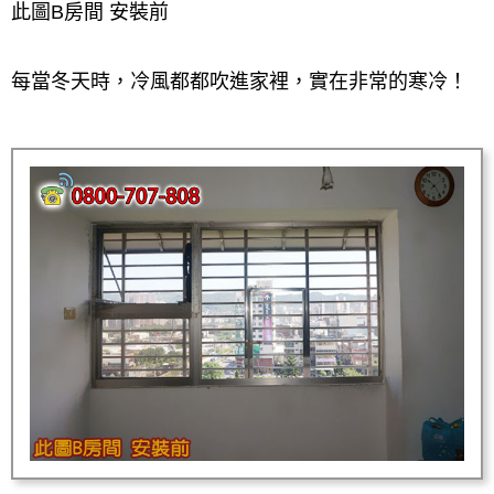
此圖B房間 安裝前
每當冬天時，冷風都都吹進家裡，實在非常的寒冷！