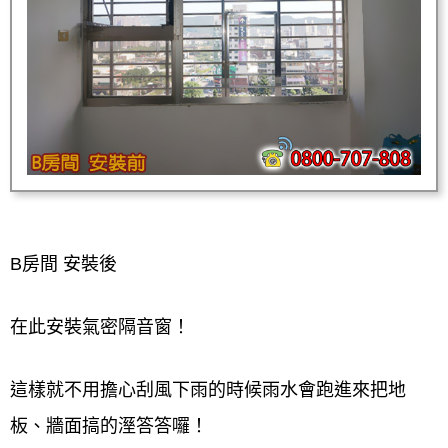
B房間 安裝後
在此安裝氣密隔音窗！
這樣就不用擔心刮風下雨的時候雨水會跑進來把地
板、牆面搞的溼答答囉！