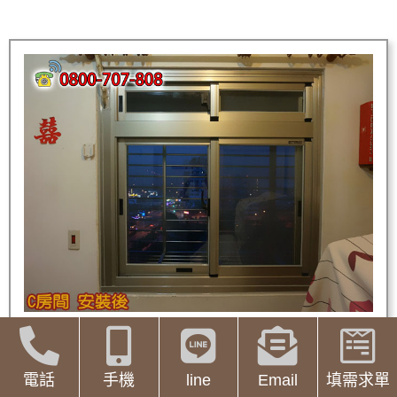
電話
手機
line
Email
填需求單
舊窗戶更換推薦使用乾式施工