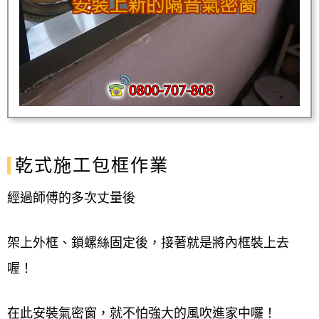
乾式施工包框作業
經過師傅的多次丈量後
架上外框、鎖螺絲固定後，接著就是將內框裝上去
喔！
在此安裝氣密窗，就不怕強大的風吹進家中囉！