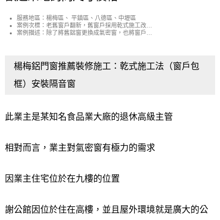
服務地區：楊梅區、 平鎮區、八德區、中壢區
案例次標：老舊窗戶翻新，舊窗戶採用乾式施工改裝
隔音裝冬天防漏風
案例描述：除了將舊鋁窗更換成氣密窗，也將窗戶玻
璃更換成5+5膠合安全玻璃，採用乾式施工（窗戶包
框施作）不用敲牆壁。
窗戶改造翻新，乾式施工（鋁窗包
楊梅鋁門窗推薦裝修施工：乾式施工法（窗戶包
框）不必動水泥及建物
框）安裝隔音窗
除了將舊鋁窗更換成氣密窗，也將窗戶玻璃更換成5+5
此業主是某知名食品業大廠的退休高級主管
膠合安全玻璃，採用乾式施工（窗戶包框施作）不用
敲牆壁。
相對而言，業主對氣密窗有極力的需求
因業主住宅位於在九樓的位置
謝公館因位於住在高樓，並且屋外環境就是廣大的公