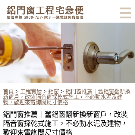
有鋁門窗的結露、隔熱、隔音問
題？找我們就對了！估價專線
0800-707-808
窗戶翻新改造：舊鋁窗換成新窗
戶，使用乾式施工（窗戶包框施
作）
首頁
>
工程實績
>
鋁窗
>
鋁門窗推薦｜舊鋁窗翻新換
新窗戶，改裝隔音窗採乾式施工，不必動水泥及建
物，歡迎來電詢問尺寸價格
鋁門窗推薦｜舊鋁窗翻新換新窗戶，改裝
隔音窗採乾式施工，不必動水泥及建物，
歡迎來電詢問尺寸價格