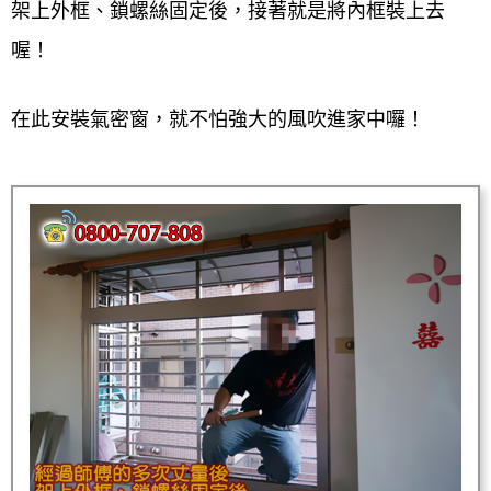
架上外框、鎖螺絲固定後，接著就是將內框裝上去
喔！
在此安裝氣密窗，就不怕強大的風吹進家中囉！