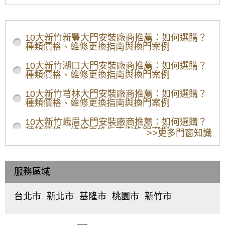
心撞凹或掉漆,切勿用清潔劑、酸洗劑、有機溶劑等產
門，防噪音更通風
撬的雙玄關鐵門，
好加強隔音效
品清潔,避免造成產品 | 退色掉漆等現象。
大門款式｜鋼木門｜子母門｜SCH-
防小偷
房屋安全性大大提
在家工作不再
※泥作填縫前,務必再次確認門組為水平、垂直、直角
533
升！歡迎詢問價
音打擾
狀態,上中下泥作填縫切勿過飽,會導致門框變型,門關
10大新竹新豐大門安裝廠商推薦：如何選購？
格。
不 起來,門框鎖片區域特別容易變形。
廚房三合一通風門
淋浴拉門施工：浴
【店面拉門】店面
種類價格、維修更換指南與換門案例
※拆封時若發現產品有瑕疵,請當下立即告知,不要等安
維修：舊框不拆直
室乾濕分離淋浴拉
大門怎麼設計？雙
裝完畢後才告知,避免之後責任釐清等問題。
大門款式｜鋼木門｜子母門｜SCH-
接加裝三合一通風
門安裝，防止地板
開玻璃落地拉門美
10大新竹湖口大門安裝廠商推薦：如何選購？
若不是本公司師傅安裝,因安裝瑕疵時,派師傅過去維
532
門。歡迎來電估價
溼滑導致滑倒。
觀大方，歡迎來電
種類價格、維修更換指南與換門案例
修,會收維修費用。
新莊隔音窗
詢問價格
======
服務範圍
10大新竹芎林大門安裝廠商推薦：如何選購？
台北市,桃園,中壢,新北市,新竹市,基隆
種類價格、維修更換指南與換門案例
大門款式｜鋼木門｜子母門｜SCH-
【廚房門維修】改
陽台門開了通風卻
【廚房鋁門推薦】
下標前請先注意
531
造廚房陽台門，更
又怕小偷溜進來，
三合一通風鋁門解
1. 台北市、新北市免運費。偏遠/極偏遠山區請先詢問,
10大新竹峨眉大門安裝廠商推薦：如何選購？
換不鏽鋼三合一通
三合一通風門，通
決廚房風不良的問
運費另計!離島不寄送,請勿直接下標。
種類價格、維修更換指南與換門案例
>>更多門窗知識
風門，增加空氣對
風、防蚊、防盜，
題，換新門可以不
2. 以上報價均不含安裝,送貨僅送至一樓車輛可到達
處。
流減少悶熱，歡迎
一次搞定！
拆鋁門框
10大新竹北埔大門安裝廠商推薦：如何選購？
3. 下單前請先仔細測量需要尺寸,因訂製品下單後無法
來電詢價。
種類價格、維修更換指南與換門案例
更改。
服務區域
4. 若有任何問題,請看關於我。
10大新竹尖石大門安裝廠商推薦：如何選購？
5.圖片僅供參考,以出貨實品為主。
種類價格、維修更換指南與換門案例
6. 門屬客製化商品,無鑑賞期。不接受退、換貨。請仔
台北市
新北市
基隆市
桃園市
新竹市
中
板
仁
桃
東
細測量需要的尺寸。
10大新竹五峰大門安裝廠商推薦：如何選購？
正
橋
愛
園
區
、
種類價格、維修更換指南與換門案例
區
、
區
、
區
、
區
、
北