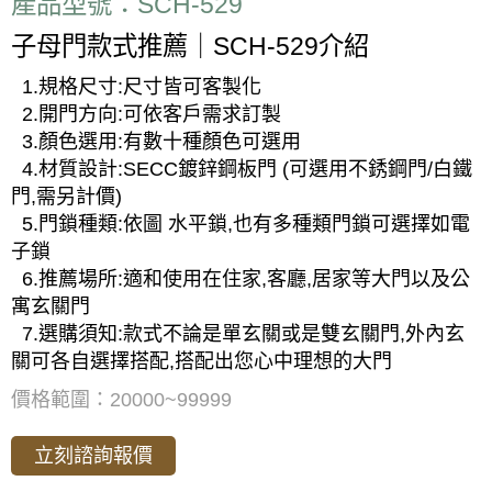
產品型號：SCH-529
子母門款式推薦｜SCH-529介紹
1.規格尺寸:尺寸皆可客製化
2.開門方向:可依客戶需求訂製
3.顏色選用:有數十種顏色可選用
4.材質設計:SECC鍍鋅鋼板門 (可選用不銹鋼門/白鐵
門,需另計價)
5.門鎖種類:依圖 水平鎖,也有多種類門鎖可選擇如電
子鎖
6.推薦場所:適和使用在住家,客廳,居家等大門以及公
寓玄關門
7.選購須知:款式不論是單玄關或是雙玄關門,外內玄
關可各自選擇搭配,搭配出您心中理想的大門
價格範圍：20000~99999
立刻諮詢報價