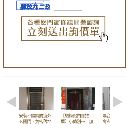
@鎖孔處特別容易變形。
537
@泥作填縫勿過飽容易變形。
---------
1.一般硫化銅門,上各附有3顆螺絲,安裝時請自行調整
並鎖緊,才不會導致門片歪斜、晃動。
大門款式｜鑄鋁門｜子母門｜SCH-
2. 安裝時水平請抓斜對角線,確認是否直角目平行,若因
536
客人安裝師傅沒抓水平,導致門歪斜而過去調整,本公司
需的收部分維修費用。
3. 鎖頭、側邊鎖片需鎖緊,避免造成門卡住而關不起來
等情形。
4. 如有加裝門檻單玄關未特別指定門檻時,門檻低點約
大門款式｜鑄鋁門｜子母門｜SCH-
為6cm高點約為8cm,双玄關門檻低點約為5cm高點約
535
為7cm。
5. 內門或單玄關內開使用天地腳鍊上附叉銷,如未安裝
上門片會掉落,下附一個墊片,如安裝未安裝上墊片,會
導致門片關閉上產生門縫,使門會有高低落差,外開門旗
大門款式｜鑄鋁門｜單玄關門｜內玄關
形後鈕務必鎖緊,以免門片卡住。
門｜SCH-541
6. 外開或双玄門使用旗形後鈕及遮料,避免天地鉸鍊暴
露在外門片容易被盗走,加装遮料避免鎖軸暴露在外。
7. 安裝時請將門片裝上並測試鎖心準確
8. 正常門片貓眼開孔位置,統一門片(不含門檻)由下往
大門款式｜鑄鋁門｜單玄關門｜內玄關
上145-150cm為貓眼中心點,未特別指定或特殊規格,則
門｜SCH-540
由廠商配置。
安裝不鏽鋼防盜外
【楊梅鋁門窗推
隔音大門推薦
9. 本公司門片及門框同時到,無分批出貨服務。
玄關門，氣密落地
薦】小偷別來！加
寓玄關門改裝
※強烈注意以下事項 .門為鍍鋅鋼板烤漆,搬運時請小
門，三合一通風
裝不鏽鋼防盜、防
玄關門，氣密