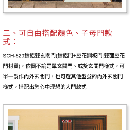
三、可自由搭配顏色、子母門款
式：
SCH-529鑄鋁雙玄關門(鑄鋁門+壓花鋼板門|雙面壓花
門材質)，依圖不論是單玄關門、或雙玄關門樣式，可
單一製作內外玄關門，也可選其他型號的內外玄關門
樣式，搭配出您心中理想的大門款式