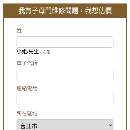
4-1玄關門一般顏色
我有子母門維修問題，我想估價
垂紋綠色,墨綠色,砂紋綠色,垂紋白色,乳白色,砂紋
大門款式｜鑄鋁門｜子母門｜SCH-
藍色,垂紋紅色,棗紅色,咖啡色
549
4-2玄關門特殊顏色
姓
銀砂色 灰綿綿色,青銅砂色、砂灰藍色,紅古銅色,
黑綿綿色 紅銅砂色,綠古銅色,金龍紋色 ,金磚紋色,
大門款式｜鑄鋁門｜子母門｜SCH-
銀古銅色
548
小姐/先生
(必填)
5.玄關門常見於住家,客廳,居家等大門以及公寓玄關門,
材質上多為鍍鋅鋼板鐵門也可使用不銹鋼(白鐵)製作的
電子信箱
大門款式｜鑄鋁門｜子母門｜SCH-
金屬門,主要目的在除了做為防盜安全的門戶保護,若款
547
式材質更甚者可更具有防火的功能,作為火場安全的逃
生門,此外為了展現居家美觀有不同材質,如
連絡電話
硫化銅門:一體成形的鍍鋅鋼板鐵門鑄造的大門
大門款式｜鑄鋁門｜子母門｜SCH-
鍛造門:多作為位玄關門使用,透過2片玻璃,展現鍛造門
546
板的美感,一方面方便使用上只要開內門不用開外門即
可了解拜訪的人
所在區域
鋼木門:多作為內門,室內門面為木頭材質,搭配居家裝
大門款式｜鑄鋁門｜子母門｜SCH-
修的一體性,向室外門面為金屬鋼鐵材質,保護住家安全
545