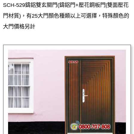
SCH-529鑄鋁雙玄關門(鑄鋁門+壓花鋼板門|雙面壓花
門材質)，有25大門顏色種類以上可選擇，特殊顏色的
大門價格另計