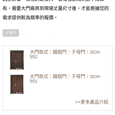
有，需要大門廠商到現場丈量尺寸後，才能根據您的
需求提供較為精準的報價。
子母門
子母門款式｜SCH-529介紹:
1.樣式:
門鎖種類:E-686長門板
大門款式｜鑄鋁門｜子母門｜SCH-
高密度蜂巢板 / 氣密條
552
不鏽鋼門檻
2.材質設計:
大門款式｜鑄鋁門｜子母門｜SCH-
門框-鍍鋅鋼板 1.5 mm 鐵門
551
門片-鍍鋅鋼板1.0 mm 鐵門
3.規格尺寸:
含框 150*210cm以內，建議寬度120以上。
大門款式｜鑄鋁門｜子母門｜SCH-
>>更多產品介紹
550
4.顏色選用:
圖片色彩與實際顏色會有些色差,可以接受再購買。