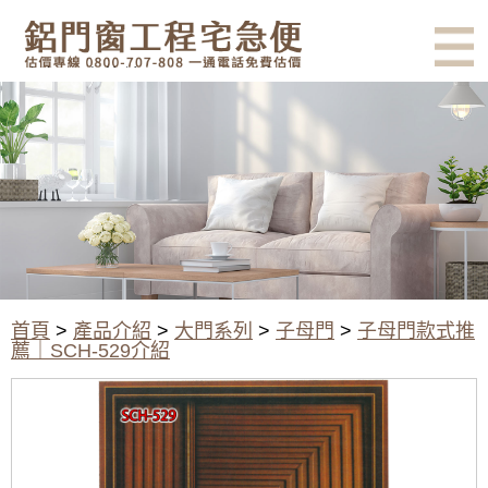
有鋁門窗的結露、隔熱、隔音問
題？找我們就對了！估價專線
0800-707-808
大門系列｜子母門款式｜SCH-
529]介紹:鐵門,防火門,硫化銅門
~內玄關門,外玄關門,雙玄關門,
門中門,鑄鋁門,玻璃門,鋼木門,隔
音門等,歡迎詢問價格
首頁
>
產品介紹
>
大門系列
>
子母門
>
子母門款式推
薦｜SCH-529介紹