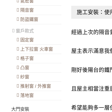
氣密窗
隔音窗
施工安裝：使
防盜鐵窗
窗戶款式
經過上次的隔音
固定窗
上下拉窗 火車窗
屋主表示滿意我
格子窗
凸窗
剛好後陽台的鐵
紗窗
推射窗 / 外推窗
且屋主相當注重
落地窗
希望能夠多一層
大門安裝