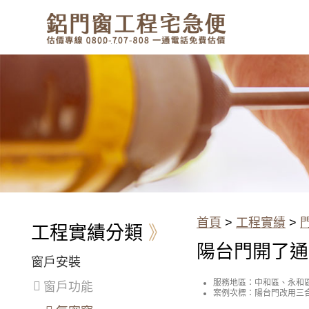
有鋁門窗的結露、隔熱、隔音問
題？找我們就對了！估價專線
0800-707-808
陽台門開了通風卻又怕小偷溜進
來，三合一通風門，通風、防
蚊、防盜，一次搞定！
首頁
>
工程實績
>
工程實績分類
陽台門開了通
窗戶安裝
服務地區：中和區、永和
窗戶功能
區
案例次標：陽台門改用三
盜問題