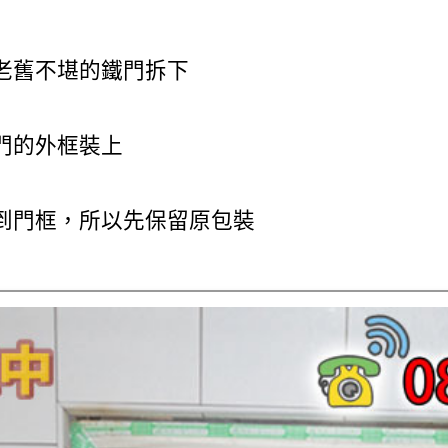
老舊不堪的鐵門拆下
門的外框裝上
到門框，所以先保留原包裝