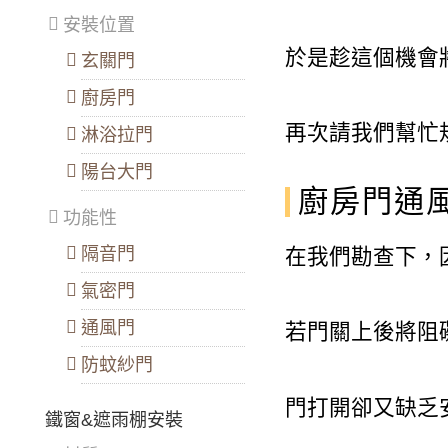
安裝位置
於是趁這個機會
玄關門
廚房門
再次請我們幫忙
淋浴拉門
陽台大門
廚房門通
功能性
在我們勘查下，
隔音門
氣密門
通風門
若門關上後將阻
防蚊紗門
門打開卻又缺乏
鐵窗&遮雨棚安裝