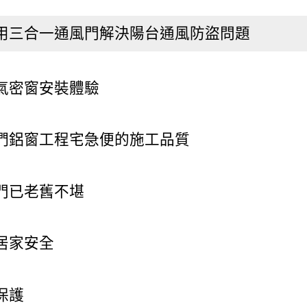
用三合一通風門解決陽台通風防盜問題
氣密窗安裝體驗
們鋁窗工程宅急便的施工品質
門已老舊不堪
居家安全
保護