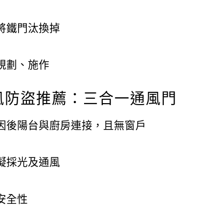
將鐵門汰換掉
規劃、施作
風防盜推薦：三合一通風門
因後陽台與廚房連接，且無窗戶
礙採光及通風
安全性