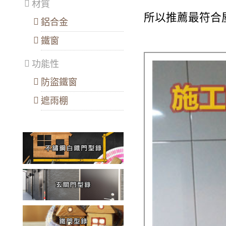
材質
所以推薦最符合
鋁合金
鐵窗
功能性
防盜鐵窗
遮雨棚