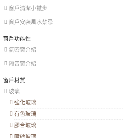
林
重
潭
窗戶清潔小撇步
區
、
區
、
區
、
北
蘆
龜
窗戶安裝風水禁忌
投
洲
山
區
、
區
、
區
、
內
土
大
窗戶功能性
湖
城
園
區
、
區
、
區
、
氣密窗介紹
南
樹
觀
港
林
音
區
、
區
、
區
、
隔音窗介紹
文
三
新
山
峽
屋
區
區
、
區
、
窗戶材質
鶯
復
歌
興
玻璃
區
、
區
新
強化玻璃
店
區
、
有色玻璃
淡
水
膠合玻璃
區
、
八
噴砂玻璃
里