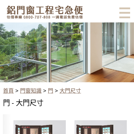
有鋁門窗的結露、隔熱、隔音問
題？找我們就對了！估價專線
0800-707-808
大門尺寸 - 門 - 門窗知識 - 鋁門
窗工程宅急便
首頁
>
門窗知識
>
門
>
大門尺寸
門 - 大門尺寸