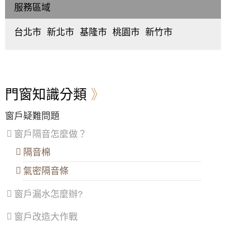
服務區域
台北市
新北市
基隆市
桃園市
新竹市
中
板
仁
桃
東
正
橋
愛
園
區
、
區
、
區
、
區
、
區
、
北
大
中
中
中
區
、
同
和
正
壢
香
區
、
區
、
區
、
區
、
山
中
永
信
平
區
門窗知識分類
山
和
義
鎮
區
、
區
、
區
、
區
、
窗戶疑難問題
松
新
中
八
山
莊
山
德
窗戶隔音怎麼做？
區
、
區
、
區
、
區
、
大
五
安
楊
隔音棉
安
股
樂
梅
區
、
區
、
區
、
區
、
氣密隔音條
萬
泰
七
蘆
華
山
堵
竹
區
、
區
、
區
、
區
、
窗戶漏水怎麼辦?
信
林
暖
大
義
口
暖
溪
窗戶改造大作戰
區
、
區
、
區
區
、
士
三
龍