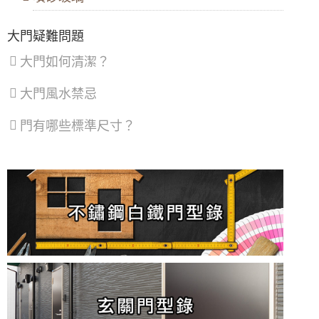
區
、
汐
大門疑難問題
止
區
、
大門如何清潔？
深
坑
區
大門風水禁忌
門有哪些標準尺寸？